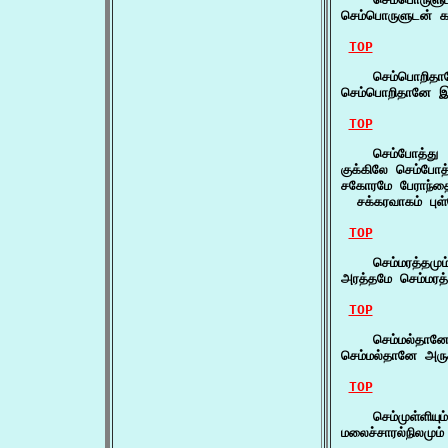
செம்பொருளுடன் கா
TOP
    செம்பொறிதா
செம்பொறிதானே 
TOP
    செம்போத்து 
குக்கிலே செம்போத
சகோரமே பேராந்தை
  சக்கரவாகம் புள
TOP
    செம்மரத்தமும
அரத்தமே செம்மரத்
TOP
    செம்மல்தானே
செம்மல்தானே அரு
TOP
    செம்முள்ளியும
மலைச்சாரல்நிலமும்