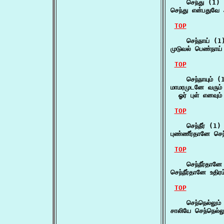
    செந்து (1)

செந்து என்பதுவே 
TOP
    செந்நாய் (1)
முடுவல் பெண்நாய்
TOP
    செந்நாயும் (1
மாமரமுடனே வரும் ச
  ஓர் புள் எனவும
TOP
    செந்நீர் (1)

புண்ணீர்தானே செந்
TOP
    செந்நீர்தானே
செந்நீர்தானே உதிர
TOP
    செந்நெல்லும்
சாலியே செந்நெல்ல