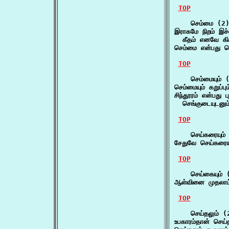
TOP
    செம்மை (2)
இராகமே நிறம் இச
  கீதம் எனவே கிள
செம்மை என்பது செ
TOP
    செம்மையும் (
செம்மையும் கறுப்பு
சிந்தூரம் என்பது பு
  செங்குடையுடனும
TOP
    செய்கரையும் 
சேதுவே செய்கரையும
TOP
    செய்கையும் (
ஆள்வினை முதலாம்
TOP
    செய்தலும் (2
உபகாரம்தான் செய்தல