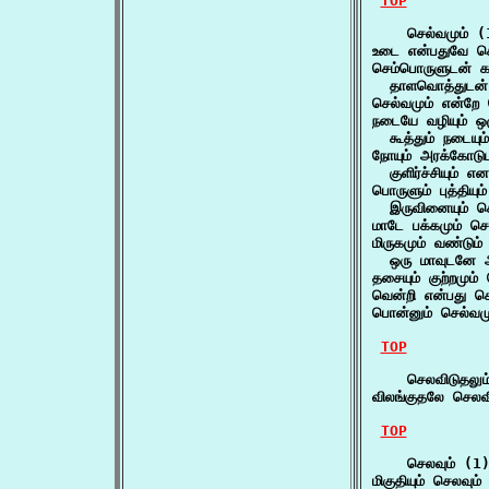
TOP
    செல்வமும் (
உடை என்பதுவே செ
செம்பொருளுடன் கா
  தாளவொத்துடன் சீ
செல்வமும் என்றே ச
நடையே வழியும் ஒழு
  கூத்தும் நடையு
நோயும் அரக்கோடுட
  குளிர்ச்சியும் 
பொருளும் புத்தியும்
  இருவினையும் செந
மாடே பக்கமும் செ
மிருகமும் வண்டும் 
  ஒரு மாவுடனே அழ
தசையும் குற்றமும்
வென்றி என்பது செல
பொன்னும் செல்வமு
TOP
    செலவிடுதலும்
விலங்குதலே செலவி
TOP
    செலவும் (1)
மிகுதியும் செலவும்