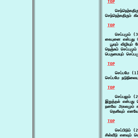
TOP
    செந்நெற்கதிரு
செந்நெற்கதிரும் கி
TOP
    செப்பமும் (3
கைபுனை என்பது கெ
  பூவும் விழியும்
நெஞ்சும் செப்பமும்
பெருமையும் செப்பம
TOP
    செப்பமே (1)
செப்பமே நடுநிலையும
TOP
    செப்பலும் (2
இறுத்தல் என்பது ச
நனவே அகலமும் களன
  தெளிவும் எனவே 
TOP
    செப்பிடும் (2
சிள்வீடு எனவும் செ