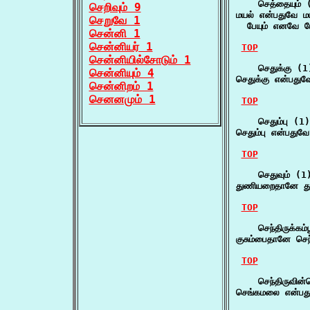
    செத்தையும் (
செறிவும் 9
மயல் என்பதுவே மய
செறுவே 1
  பேயும் எனவே பேச
சென்னி 1
சென்னியர் 1
TOP
சென்னியில்சோடும் 1
    செதுக்கு (1)
சென்னியும் 4
செதுக்கு என்பதுவே
சென்னிறம் 1
செனனமும் 1
TOP
    செதும்பு (1)

செதும்பு என்பதுவ
TOP
    செதுவும் (1)
துணியறைதானே தூக
TOP
    செந்திருக்கம்
குசும்பைதானே செந்
TOP
    செந்திருவின்ப
செங்கமலை என்பது 