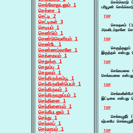
    செக்கொடு (
செங்கோலுடனும் 1
பரியூண் செக்கொட
செச்சை 1
செட்டி 2
TOP
செட்டிகள் 3
    செகதலம் (1
செடியும் 1
அகலிடம்தானே செ
செண்டும் 1
செண்டுவெளியும் 1
TOP
செண்டே 1
    செகுத்தலும் 
செண்ணம்தானே 1
இகுத்தல் என்பது ச
செத்தையும் 1
செதுக்கு 1
TOP
செதும்பு 1
    செங்கமலை (
செதுவும் 1
செங்கமலை என்பது 
செந்திருக்கம்பூ 1
செந்திருவின்பெயர் 1
TOP
செந்திருவும் 1
    செங்கலின்பே
செந்திருவுறுப்பும் 1
இட்டிகை என்பது 
செந்தினை 1
செந்தினையும் 1
TOP
செந்தீயுடனும் 1
    செங்கழுநீர் (
செந்து 1
உற்பலமே செங்கழுநீ
செந்நாய் 1
செந்நாயும் 1
TOP