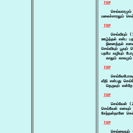
TOP
    செவ்வாரமும் 
மலைச்சாரலும் செவ
TOP
    செவ்வியும் (3
ஊழ்த்தல் என்ப பதன
  நினைத்தல் எனவும
செவ்வியும் பூவும்
பதமே வழியும் போது
  காலும் காலமும்
TOP
    செவ்வேபோகலு
வீதி என்பது செவ்
  தெருவும் என்றே
TOP
    செவ்வேள் (2
செவ்வேள் எனவும் 
சேந்தன்தானே செவ
TOP
    செவ்வையும் 