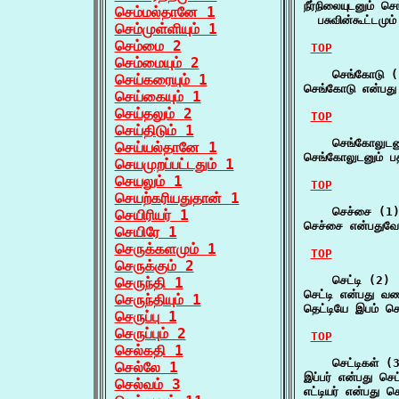
நீர்நிலையுடனும் செங
செம்மல்தானே 1
  பசுவின்கூட்டமும
செம்முள்ளியும் 1
செம்மை 2
TOP
செம்மையும் 2
    செங்கோடு (
செய்கரையும் 1
செங்கோடு என்பது 
செய்கையும் 1
செய்தலும் 2
TOP
செய்திடும் 1
    செங்கோலுடனு
செய்யல்தானே 1
செங்கோலுடனும் 
செயமுறப்பட்டதும் 1
செயலும் 1
TOP
செயற்கரியதுதான் 1
    செச்சை (1)
செயிரியர் 1
செச்சை என்பதுவே 
செயிரே 1
செருக்களமும் 1
TOP
செருக்கும் 2
    செட்டி (2)

செருந்தி 1
செட்டி என்பது வண
செருந்தியும் 1
தெட்டியே இபம் செ
செருப்பு 1
செருப்பும் 2
TOP
செல்கதி 1
    செட்டிகள் (3
செல்லே 1
இப்பர் என்பது செட
செல்வம் 3
எட்டியர் என்பது ச