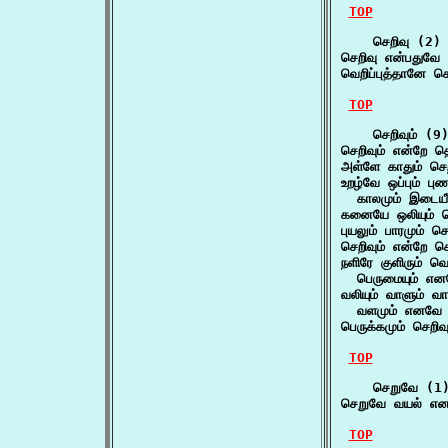
TOP
    செறிவு (2)

செறிவு என்பதுவே
வெறிப்புத்தானே ச
TOP
    செறிவும் (9)
செறிவும் என்றே தெர
அள்ளே காதும் செறி
உறழ்வே ஒப்பும் புணர
  காலமும் இடையீ
கனையே ஒலியும் ச
புயலும் பாரமும் செ
செறிவும் என்றே செ
நளிரே குளிரும் வெறு
  பெருமையும் என
வலியும் வாளும் வார
  வளமும் எனவே வ
பெருக்கமும் செறிவ
TOP
    செறுவே (1)
செறுவே வயல் என 
TOP