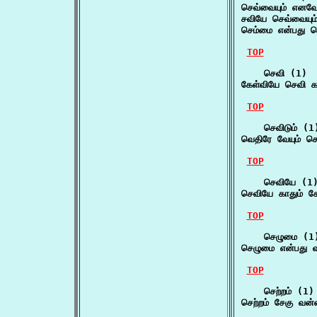
செவ்வையும் எனவே 
சவியே செவ்வையும் 
செம்மை என்பது செ
TOP
    செவி (1)

கேள்வியே செவி க
TOP
    செவிடும் (1)
வெதிரே வேயும் செ
TOP
    செவியே (1)
செவியே காதும் கே
TOP
    செழுமை (1)
செழுமை என்பது வ
TOP
    செற்றம் (1)

செற்றம் சேகு வன