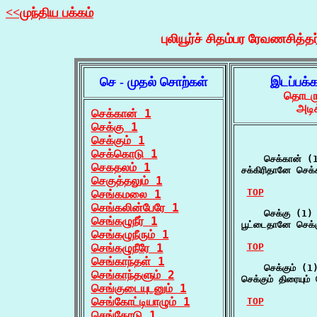
<<முந்திய பக்கம்
புலியூர்ச் சிதம்பர ரேவணசித்தர
செ - முதல் சொற்கள்
இடப்பக்
தொடருக
அடி
செக்கான் 1
செக்கு 1
செக்கும் 1
செக்கொடு 1
    செக்கான் (1
செகதலம் 1
சக்கிரிதானே செக
செகுத்தலும் 1
TOP
செங்கமலை 1
செங்கலின்பேரே 1
    செக்கு (1)

செங்கழுநீர் 1
பூட்டைதானே செக்
செங்கழுநீரும் 1
செங்கழுநீரே 1
TOP
செங்காந்தள் 1
    செக்கும் (1)
செங்காந்தளும் 2
செக்கும் திரையும
செங்குடையுடனும் 1
செங்கோட்டியாழும் 1
TOP
செங்கோடு 1