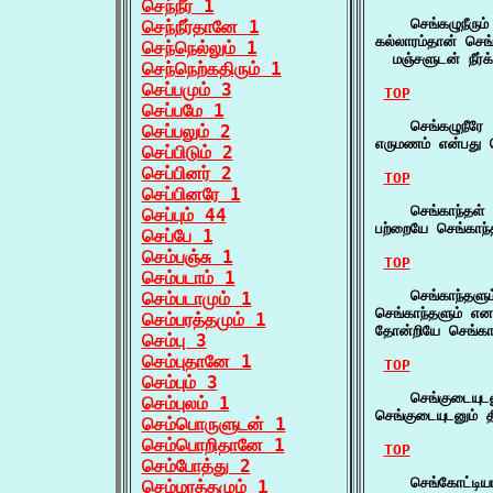
செந்நீர் 1
    செங்கழுநீரும்
செந்நீர்தானே 1
கல்லாரம்தான் செங்க
செந்நெல்லும் 1
  மஞ்சளுடன் நீர்க்
செந்நெற்கதிரும் 1
செப்பமும் 3
TOP
செப்பமே 1
    செங்கழுநீரே 
செப்பலும் 2
எருமணம் என்பது ச
செப்பிடும் 2
செப்பினர் 2
TOP
செப்பினரே 1
    செங்காந்தள் 
செப்பும் 44
பற்றையே செங்காந்
செப்பே 1
செம்பஞ்சு 1
TOP
செம்படாம் 1
    செங்காந்தளும
செம்படாமும் 1
செங்காந்தளும் என 
செம்பரத்தமும் 1
தோன்றியே செங்காந
செம்பு 3
செம்புதானே 1
TOP
செம்பும் 3
    செங்குடையுடன
செம்புலம் 1
செங்குடையுடனும் த
செம்பொருளுடன் 1
செம்பொறிதானே 1
TOP
செம்போத்து 2
    செங்கோட்டியா
செம்மரத்தமும் 1