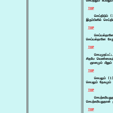
செய்தலும் கூவலும்
TOP
    செய்திடும் (1
இரும்பினில் செய்த
TOP
    செய்யல்தானே
செய்யல்தானே சேறு
TOP
    செயமுறப்பட்டத
சிதமே வெண்மையும் 
  ஞானமும் மீனும்
TOP
    செயலும் (1)
செயலும் தேகமும் 
TOP
    செயற்கரியதுத
செயற்கரியதுதான்
TOP