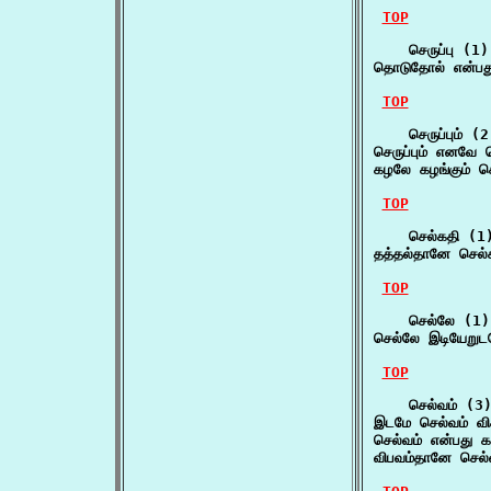
TOP
    செருப்பு (1)

தொடுதோல் என்பது
TOP
    செருப்பும் (2)
செருப்பும் எனவே த
கழலே கழங்கும் செர
TOP
    செல்கதி (1)
தத்தல்தானே செல்
TOP
    செல்லே (1)

செல்லே இடியேறுட
TOP
    செல்வம் (3)
இடமே செல்வம் விச
செல்வம் என்பது கல்
விபவம்தானே செல்