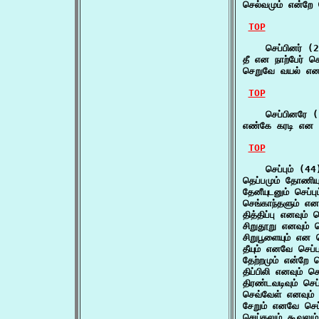
செல்வமும் என்றே ச
TOP
    செப்பினர் (2
தீ என நாற்பேர் செ
செறுவே வயல் என 
TOP
    செப்பினரே (
எண்கே கரடி என 
TOP
    செப்பும் (44)
தெப்பமும் தோணியும
தேனீயுடனும் செப்ப
செங்காந்தளும் என 
தித்திப்பு எனவும் 
சிறுதூறு எனவும் 
சிறுபூளையும் என ச
தீயும் எனவே செப்
தேற்றமும் என்றே ச
திப்பிலி எனவும் செ
திரண்டவடிவும் செப
செவ்வேள் எனவும் 
சேறும் எனவே செப்
செய்தலும் கூவலும்