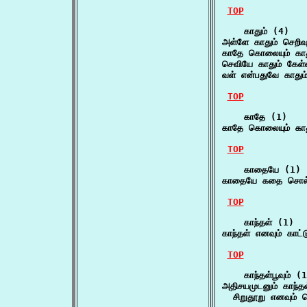
TOP
    காதும் (4)

அள்ளே காதும் செறிவு
காதே கொலையும் காத
செவியே காதும் கேள்வ
வள் என்பதுவே காதும்
TOP
    காதே (1)

காதே கொலையும் காத
TOP
    காதையே (1)

காதையே கதை சொல்
TOP
    காந்தள் (1)

காந்தள் எனவும் காட்
TOP
    காந்தள்பூவும் (1
அதிசயமுடனும் காந்தள்ப
  சிறுதூறு எனவும் 