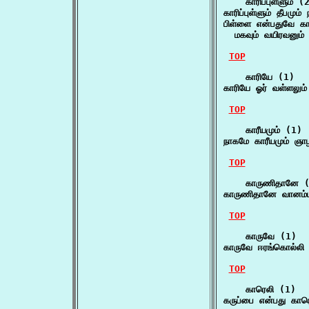
    காரிப்புள்ளும் (2
காரிப்புள்ளும் தீபமும்
பிள்ளை என்பதுவே காரிப
  மகவும் வயிரவனும்
TOP
    காரியே (1)

காரியே ஓர் வள்ளலும்
TOP
    காரீயமும் (1)

நாகமே காரீயமும் ஞா
TOP
    காருணிதானே (
காருணிதானே வானம்ப
TOP
    காருவே (1)

காருவே ஈரங்கொல்லி
TOP
    காரெலி (1)

கருப்பை என்பது கார