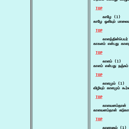
TOP
    காழே (1)

காழே ஒளியும் மாலைய
TOP
    காளத்தின்பெயர்
காகளம் என்பது காளத
TOP
    காளம் (1)

காளம் என்பது நஞ்சும
TOP
    காளமும் (1)

விழியும் காளமும் கூர
TOP
    காளவனம்தான் (
காளவனம்தான் சுடுக
TOP
    காளானும் (1)
