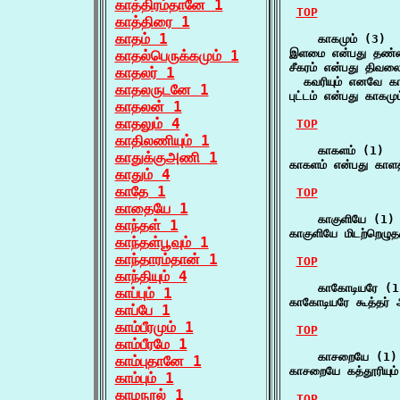
காத்திரம்தானே 1
TOP
காத்திரை 1
காதம் 1
    காகமும் (3)

இளமை என்பது தண்மை
காதல்பெருக்கமும் 1
சீகரம் என்பது திவலைய
காதலர் 1
  கவரியும் எனவே காட
காதலருடனே 1
புட்டம் என்பது காகமு
காதலன் 1
காதலும் 4
TOP
காதிலணியும் 1
    காகளம் (1)

காதுக்குஅணி 1
காகளம் என்பது காளத
காதும் 4
காதே 1
TOP
காதையே 1
    காகுளியே (1)

காந்தள் 1
காகுளியே மிடற்றெழுதர
காந்தள்பூவும் 1
காந்தாரம்தான் 1
TOP
காந்தியும் 4
    காகோடியரே (1)
காப்பும் 1
காகோடியரே கூத்தர் 
காப்பே 1
காம்பீரமும் 1
TOP
காம்பீரமே 1
    காசறையே (1)

காம்புதானே 1
காசறையே கத்தூரியும்
காம்பும் 1
காமநூல் 1
TOP