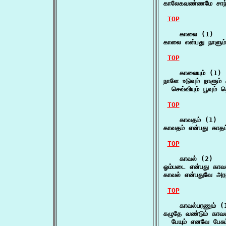
காலேகவண்ணமே சாந்
TOP
    காலை (1)

காலை என்பது நாளும்
TOP
    காலையும் (1)

நாளே உடுவும் நாளும் 
  செவ்வியும் பூவும் 
TOP
    காவதம் (1)

காவதம் என்பது காதம
TOP
    காவல் (2)

ஓம்படை என்பது காவ
காவல் என்பதுவே அரண
TOP
    காவல்பரணும் (1
கழுதே வண்டும் காவல்
  பேயும் எனவே பேசு