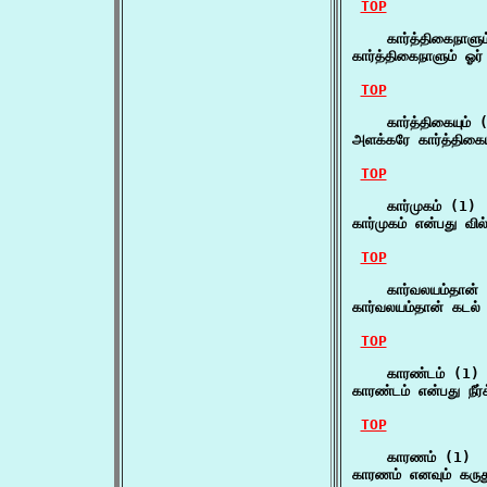
TOP
    கார்த்திகைநாளும
கார்த்திகைநாளும் ஓர் 
TOP
    கார்த்திகையும் (
அளக்கரே கார்த்திகை
TOP
    கார்முகம் (1)

கார்முகம் என்பது வி
TOP
    கார்வலயம்தான் 
கார்வலயம்தான் கடல்
TOP
    காரண்டம் (1)

காரண்டம் என்பது நீர
TOP
    காரணம் (1)

காரணம் எனவும் கருத