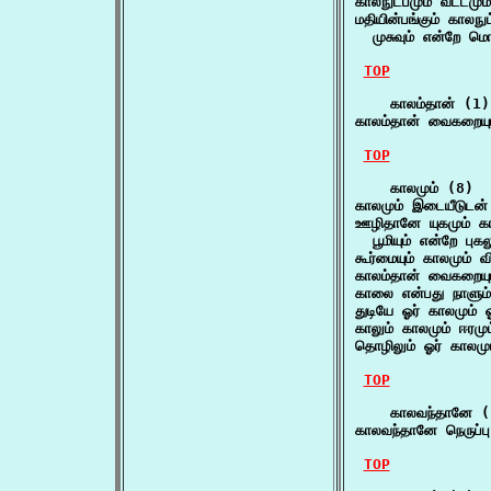
காலநுட்பமும் வட்டமும்
மதியின்பங்கும் காலநுட்
  முசுவும் என்றே மொ
TOP
    காலம்தான் (1)

காலம்தான் வைகறையும
TOP
    காலமும் (8)

காலமும் இடையீடுடன்
ஊழிதானே யுகமும் கால
  பூமியும் என்றே புக
கூர்மையும் காலமும் வி
காலம்தான் வைகறையும
காலை என்பது நாளும்
துடியே ஓர் காலமும் 
காலும் காலமும் ஈரமு
தொழிலும் ஓர் காலமு
TOP
    காலவந்தானே (1
காலவந்தானே நெருப்ப
TOP