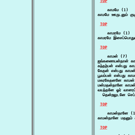
TOP
    காமமே (1)

காமமே ஊருடனும் குடி
TOP
    காமரமே (1)

காமரமே இசைப்பொதுவும
TOP
    காமன் (7)

ஐங்கணையன்தான் காம
கந்தற்பன் என்பது கா
கேதன் என்பது காமன
பூவம்பன் என்பது கா
மகரகேதனனே காமன் 
மன்மதன்தானே காமன
வயந்தனே ஓர் வானரம்
  தென்றலுடனே செப்பு
TOP
    காமன்தானே (1
காமன்தானே மதனும் 
TOP