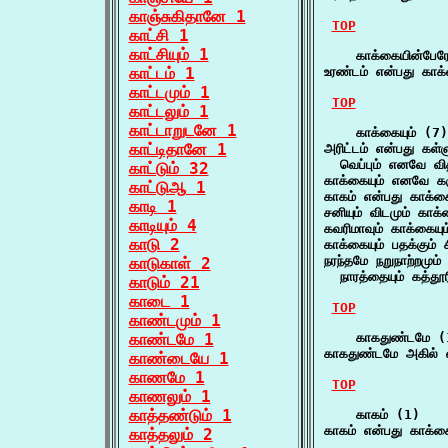
காஞ்சுகிதானே 1
TOP
காட்சி 1
காட்சியும் 1
    காக்கையின்பேரே
காட்டம் 1
உரண்டம் என்பது காக
காட்டமும் 1
TOP
காட்டலும் 1
காட்டாறுடனே 1
    காக்கையும் (7)

காட்டிதானே 1
அரிட்டம் என்பது கள்ளு
  வெப்பும் எனவே வித
காட்டும் 32
காக்கையும் எனவே கர
காட்டுஆ 1
காகம் என்பது காக்கைய
காடி 1
சனியும் விடமும் காக்
காடியும் 4
கவரிமாவும் காக்கையும
காடு 2
காக்கையும் பதக்கும் ச
நரந்தமே நறுநாற்றமும் 
காடுகாள் 2
  நாரத்தையும் கத்தூர
காடும் 21
காடை 1
TOP
காண்டமும் 1
காண்டமே 1
    காகதுண்டமே (1
காகதுண்டமே அகில் 
காண்டையே 1
காணமே 1
TOP
காணலும் 1
காத்தண்டும் 1
    காகம் (1)

காகம் என்பது காக்கைய
காத்தலும் 2