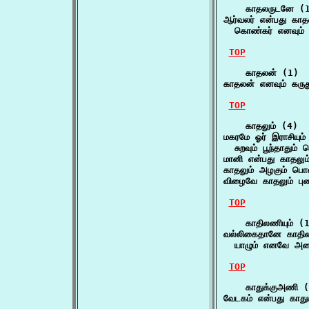
    காதலருடனே (1
ஆர்வலர் என்பது காத
  கொண்கர் எனவும் க
TOP
    காதலன் (1)

காதலன் எனவும் கருது
TOP
    காதலும் (4)

மகரமே ஓர் இராசியும் 
  சுறவும் பூந்தாதும்
மானி என்பது காதலும
காதலும் அழகும் பொன
விழைவே காதலும் புணர
TOP
    காதிலணியும் (1
வல்லிகைதானே காதிலண
  யாழும் எனவே அறை
TOP
    காதுக்குஅணி (
வேடகம் என்பது காத