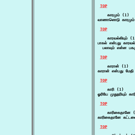
TOP
    காரமும் (1)

வாணாளொடு காரமும் நீ
TOP
    காரவல்லியும் (1
பாகல் என்பது காரவல்லி
  பலாவும் என்ன பகர
TOP
    காரான் (1)

காரான் என்பது மேதி 
TOP
    காரி (1)

ஓரியே முதுநரியும் கா
TOP
    காரிகைதானே (
காரிகைதானே கட்டளை
TOP