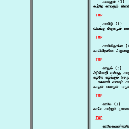
    காலனும் (1)

கூற்றே காலனும் கிளவ
TOP
    காலிடு (1)

விலங்கு மிருகமும் க
TOP
    காலிலிதானே (1
காலிலிதானே அருணனும
TOP
    காலும் (3)

அம்போதி என்பது கால
கழலே கழங்கும் செருப்ப
  காலணி எனவும் காட
காலும் காலமும் ஈரமு
TOP
    காலே (1)

காலே காற்றும் முளைய
TOP
    காலேகவண்ணமே