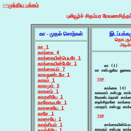
<<முந்திய பக்கம்
புலியூர்ச் சிதம்பர ரேவணசித்தர
கா - முதல் சொற்கள்
இடப்பக்க
தொடருக்
அடிக்
கா 1
காக்கை 4
காக்கையின்பெயரே 1
காக்கையின்பேரே 1
    கா (1)

காக்கையும் 7
கா என்பதுவே துலைய
காகதுண்டமே 1
TOP
காகம் 1
காகமும் 3
    காக்கை (4)

காகளம் 1
கலவகம் என்பது காக
காகுளியே 1
கேரண்டம்தான் காக்
காகோடியரே 1
நைச்சிதானே காக்கை
பராதரம் என்பது காக
காசறையே 1
காசே 1
TOP
காசையே 1
காஞ்சியும் 1
    காக்கையின்பெய
கரவதம் என்பது காக
காஞ்சியே 1