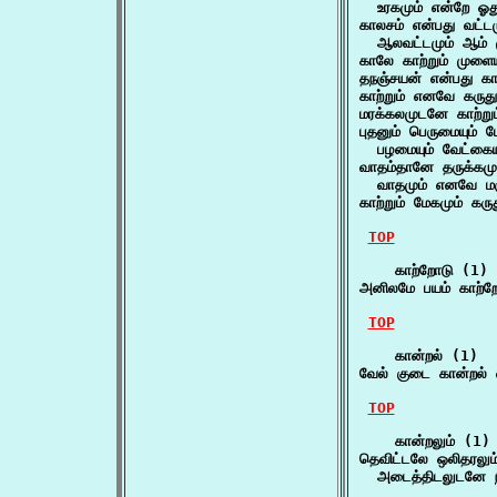
  உரகமும் என்றே ஓத
காலசம் என்பது வட்டமும
  ஆலவட்டமும் ஆம் 
காலே காற்றும் முளைய
தநஞ்சயன் என்பது காற்
காற்றும் எனவே கருது
மரக்கலமுடனே காற்று
புதனும் பெருமையும் மே
  பழமையும் வேட்கையு
வாதம்தானே தருக்கமும்
  வாதமும் எனவே மருவ
காற்றும் மேகமும் கர
TOP
    காற்றோடு (1)

அனிலமே பயம் காற்ற
TOP
    கான்றல் (1)

வேல் குடை கான்றல் வ
TOP
    கான்றலும் (1)

தெவிட்டலே ஒலிதரலும்
  அடைத்திடலுடனே நி