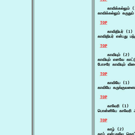
    காவிக்கல்லும் (
காவிக்கல்லும் கருதும
TOP
    காவிதியர் (1)

காவிதியர் என்பது மந்
TOP
    காவியும் (2)

காவியும் எனவே காட்ட
போசரே காவியும் வின
TOP
    காவியே (1)

காவியே கருங்குவளைய
TOP
    காவேரி (1)

பொன்னியே காவேரி 
TOP
    காழ் (2)

காழ் என்பதுவே கொட