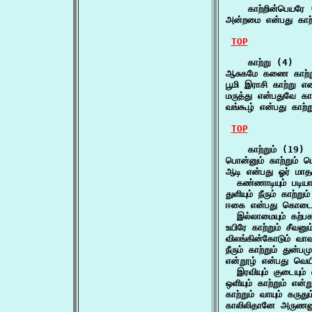
    காற்றின்பெயரே 
அன்றமை என்பது காற
TOP
    காற்று (4)

ஆசுகமே கணை காற்ற
பூமி இராசி காற்று
மருத்து என்பதுவே கா
வங்கூழ் என்பது காற்
TOP
    காற்றும் (19)

பொன்னும் காற்றும் ப
ஆடி என்பது ஓர் மாதமு
  கண்ணாடியும் படியா
துளியும் நீரும் காற்று
ஈகை என்பது கொடையும்
  இல்லாமையும் கற்
உயிரே காற்றும் சீவனு
விலங்கின்கோடும் வாவ
நீரும் காற்றும் துன்ப
என்றூழ் என்பது வெயில
  இரவியும் குடையும்
ஒளியும் காற்றும் என்
காற்றும் வாயும் கருத
காலிலிதானே அருணனும்