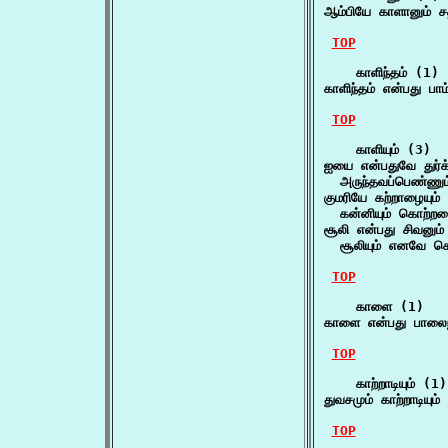
ஆம்பியே காளானும் ச
TOP
    காளிந்தம் (1)

காளிந்தம் என்பது பாம
TOP
    காளியும் (3)

ஐயை என்பதுவே துர்க்க
  அருந்தவப்பெண்ணும்
குமரியே கற்றாழையும் க
  கன்னியும் கொற்றவ
சூலி என்பது சிவனும் க
  சூலியும் எனவே சொ
TOP
    காளை (1)

காளை என்பது பாலைந
TOP
    காற்றாடியும் (1)

துவசமும் காற்றாடியும
TOP