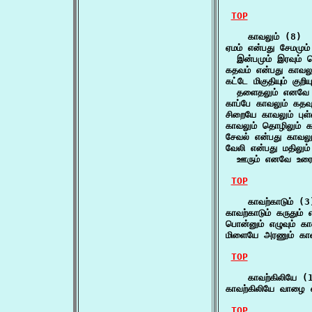
TOP
    காவலும் (8)

ஏமம் என்பது சேமமும் 
  இன்பமும் இரவும் 
கதவம் என்பது காவலு
கட்டே மிகுதியும் குறிய
  தளைதலும் எனவே ச
காப்பே காவலும் கதவும
சிறையே காவலும் புள்
காவலும் தொழிலும் கா
சேவல் என்பது காவலு
வேலி என்பது மதிலும் 
  ஊரும் எனவே உரைக்
TOP
    காவற்காடும் (3)
காவற்காடும் கருதும
பொன்னும் எழுவும் கா
மிளையே அரணும் காவ
TOP
    காவற்கிலியே (1
காவற்கிலியே வாழை எ
TOP