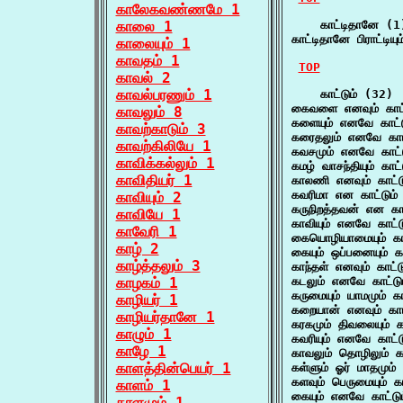
காலேகவண்ணமே 1
காலை 1
    காட்டிதானே (1)
காட்டிதானே பிராட்டியும
காலையும் 1
காவதம் 1
TOP
காவல் 2
காவல்பரணும் 1
    காட்டும் (32)

கைவளை எனவும் காட்
காவலும் 8
களையும் எனவே காட்ட
காவற்காடும் 3
கரைதலும் எனவே காட்
காவற்கிலியே 1
கவசமும் எனவே காட்ட
காவிக்கல்லும் 1
கமழ் வாசந்தியும் காட
காவிதியர் 1
காலணி எனவும் காட்ட
கவரிமா என காட்டும்
காவியும் 2
கருநிறத்தவன் என காட
காவியே 1
காவியும் எனவே காட்ட
காவேரி 1
கையொழியாமையும் காட
காழ் 2
கையும் ஒப்பனையும் 
காழ்த்தலும் 3
காந்தள் எனவும் காட்
காழகம் 1
கடலும் எனவே காட்டு
கருமையும் யாமமும் கா
காழியர் 1
கறையான் எனவும் காட
காழியர்தானே 1
கரகமும் திவலையும் க
காழும் 1
கவரியும் எனவே காட்ட
காழே 1
காவலும் தொழிலும் கா
காளத்தின்பெயர் 1
கள்ளும் ஓர் மாதமும்
களவும் பெருமையும் க
காளம் 1
கையும் எனவே காட்டு
காளமும் 1