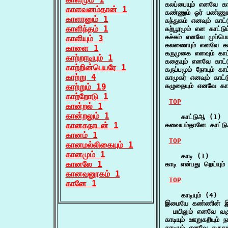
கலப்பையும் எனவே கா
காளவனம்தான் 1
கண்ணும் ஓர் பண்ணும
காளானும் 1
கந்துகம் எனவும் காட்
காளிந்தம் 1
கற்பூரமும் என காட்ட
கச்சும் எனவே முப்பெய
காளியும் 3
கலணையும் எனவே காட
காளை 1
கருமுகை எனவும் காட
காற்றாடியும் 1
கதையும் எனவே காட்ட
காற்றின்பெயரே 1
கருப்பமும் நோயும் காட
காற்று 4
காமுகர் எனவும் காட்
காற்றும் 19
கழுதையும் எனவே காட
காற்றோடு 1
TOP
கான்றல் 1
கான்றலும் 1
    காட்டுஆ (1)

கானகநாடன் 1
கவையம்தானே காட்ட
கானம் 1
TOP
கானமல்லிகையும் 1
கானமும் 1
    காடி (1)

கானலே 1
காடி என்பது நெய்யும
கானவனூகம் 1
TOP
கானே 1
    காடியும் (4)

இமையே கண்ணின் இமைய
  மயிலும் எனவே வகு
காடியும் ஊறுகறியும் 
காடியும் எனவே கருது