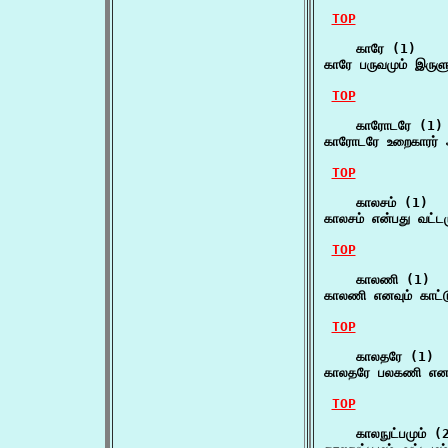
TOP
    காரே (1)

காரே பருவமும் இருளு
TOP
    காரோடரே (1)

காரோடரே உறைகாரர் 
TOP
    காலசம் (1)

காலசம் என்பது வட்டம
TOP
    காலணி (1)

காலணி எனவும் காட்ட
TOP
    காலதரே (1)

காலதரே பலகணி எனல
TOP
    காலநுட்பமும் (2