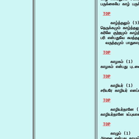
பருக்கையே காழ் பரு
TOP
    காழ்த்தலும் (3)
நெருக்கமும் காழ்த்தல
கரிலே குற்றமும் காழ்த
பரி என்பதுவே சுமத்தலு
  வருத்தமும் பாதுகாத
TOP
    காழகம் (1)

காழகம் என்பது புடவைய
TOP
    காழியர் (1)

சரியரே காழியர் எனப
TOP
    காழியர்தானே (
காழியர்தானே உப்புவா
TOP
    காழும் (1)

அரலை என்பது காழும