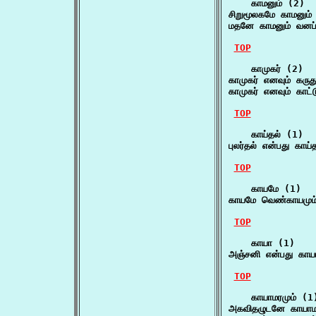
    காமனும் (2)

சிறுமூலகமே காமனும் 
மதனே காமனும் வனப்ப
TOP
    காமுகர் (2)

காமுகர் எனவும் கருத
காமுகர் எனவும் காட்
TOP
    காய்தல் (1)

புலர்தல் என்பது காய
TOP
    காயமே (1)

காயமே வெண்காயமும் 
TOP
    காயா (1)

அஞ்சனி என்பது காய
TOP
    காயாமரமும் (1)
அகவிதழுடனே காயாமரம