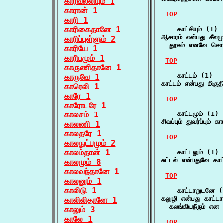
காரவல்லியும் 1
காரான் 1
TOP
காரி 1
காரிகைதானே 1
    காட்சியும் (1)

ஆசாரம் என்பது சீலமும்
காரிப்புள்ளும் 2
  தூசும் எனவே சொல்
காரியே 1
காரீயமும் 1
TOP
காருணிதானே 1
    காட்டம் (1)

காருவே 1
காட்டம் என்பது மிகுதி
காரெலி 1
காரே 1
TOP
காரோடரே 1
காலசம் 1
    காட்டமும் (1)

சிவப்பும் துவர்ப்பும்
காலணி 1
காலதரே 1
TOP
காலநுட்பமும் 2
காலம்தான் 1
    காட்டலும் (1)

சுட்டல் என்பதுவே காட்
காலமும் 8
காலவந்தானே 1
TOP
காலனும் 1
காலிடு 1
    காட்டாறுடனே (
கலுழி என்பது காட்டா
காலிலிதானே 1
  கலங்கியநீரும் என
காலும் 3
காலே 1
TOP