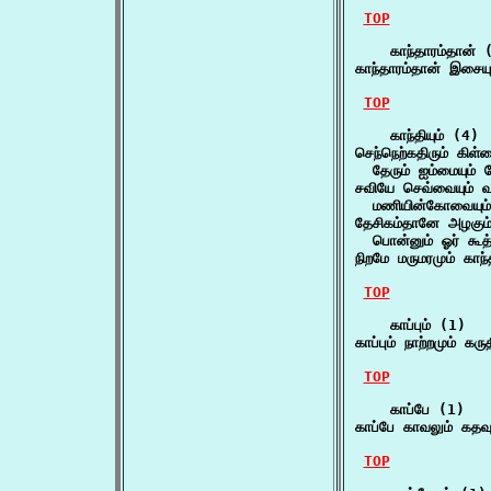
TOP
    காந்தாரம்தான் (
காந்தாரம்தான் இசைய
TOP
    காந்தியும் (4)

செந்நெற்கதிரும் கிள்ளை
  தேரும் ஐம்மையும் ச
சவியே செவ்வையும் வனப்
  மணியின்கோவையும்
தேசிகம்தானே அழகும் க
  பொன்னும் ஓர் கூத்
நிறமே மருமரமும் காந்
TOP
    காப்பும் (1)

காப்பும் நாற்றமும் கர
TOP
    காப்பே (1)

காப்பே காவலும் கதவும
TOP