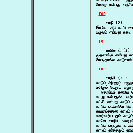
மேழை என்பது கஞ்சியு
TOP
    காடு (2)

இயவே வழி காடு ஊர்
பழுவம் என்பது காடு
TOP
    காடுகாள் (2)

மூதணங்கு என்பது கா
மோடிதானே காடுகாள்
TOP
    காடும் (21)

காடும் அரணும் கருது
மதிலும் வேலும் மஞ்சமு
  செருப்பும் எனவே தெ
கடறு என்பதுவே வழியு
கட்சி என்பது காடும் 
காடும் பலபுள்ளொடும்
கவனம்தானே காடும் 
கவர்வழியுடனும் காடும
கானே காடும் மணமும
காடும் பாதமும் காம்ப
காடும் தீர்த்தமும் கா