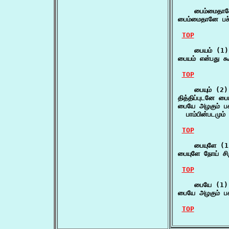
    பைம்மைதான
பைம்மைதானே பச
TOP
    பையம் (1)

பையம் என்பது க
TOP
    பையும் (2)

தித்திப்புடனே பை
பையே அழகும் பசும
  பாம்பின்படமும்
TOP
    பையுளே (1)
பையுளே நோய் சி
TOP
    பையே (1)

பையே அழகும் பசு
TOP