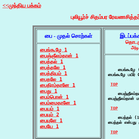
<<முந்திய பக்கம்
புலியூர்ச் சிதம்பர ரேவணசித்தர
பை - முதல் சொற்கள்
இடப்பக்
தொடரு
அடி
பைங்கூழே 1
பைஞ்ஞீலம்தான் 1
பைத்தல் 1
பைத்தலே 1
    பைங்கூழே (
பைத்தியம் 1
பைங்கூழே பயிர்
பைதலே 1
TOP
பைதிரம்தானே 1
பைது 1
    பைஞ்ஞீலம்த
பைம்பொன் 1
பைஞ்ஞீலம்தான் மக
பைம்மைதானே 1
பையம் 1
TOP
பையும் 2
    பைத்தல் (1
பையுளே 1
பைத்தல் என்பது
பையே 1
TOP