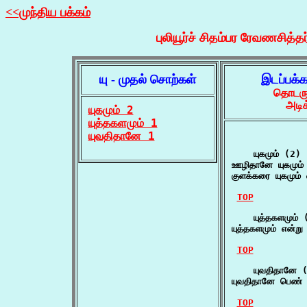
<<முந்திய பக்கம்
புலியூர்ச் சிதம்பர ரேவணசித்தர
யு - முதல் சொற்கள்
இடப்பக்
தொடருக
அடிக
யுகமும் 2
யுத்தகளமும் 1
யுவதிதானே 1
    யுகமும் (2)

ஊழிதானே யுகமும்
குளக்கரை யுகமும் 
TOP
    யுத்தகளமும் (
யுத்தகளமும் என்று
TOP
    யுவதிதானே (
யுவதிதானே பெண் 
TOP