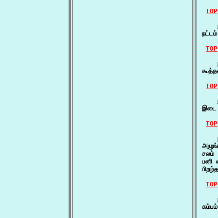
TOP
    
நட்ட
TOP
    ந
கூத்த
TOP
    
இடை ந
TOP
    ந
அழுங
சலம் 
பனி எ
பிறழ்
TOP
    ந
கம்பம