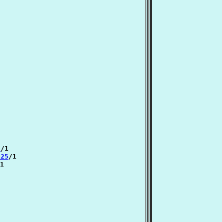
0
/1

 25
/1

1
