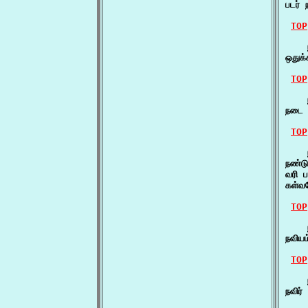
படர் 
TOP
    ந
ஒதுக
TOP
    
நடை 
TOP
    
நண்ட
வரி ப
கள்வ
TOP
    
நவிய
TOP
    
நவிர்