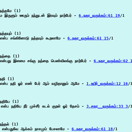
நத்தமே (1)

ே இருளும் ஊரும் நந்துடன் இரவும் நாற்பேர் - 
6.நகர_வருக்கம்:61 19
/1

த்தயும் (1)

 என்ப சங்கினோடு நத்தயும் கூறலாமே - 
6.நகர_வருக்கம்:61 15
/1

நத்தை (1)

 என்பது இளமை சங்கு நத்தை பெண்விலங்கு நாற்பேர் - 
6.நகர_வருக்கம்:62 
நதி (1)

என்ப நதி ஓர் எண் பேர் ஆம் வழிதானும் ஆமே - 
1.உயிர்_வருக்கம்:12 16
/1
நதியே (1)

ு என்ப நதியே நீர் முச்சீர் கடல் குறள் ஓர் தேசம் - 
3.சகர__வருக்கம்:33 3
/1
ந்தல் (1)

ல் என்பதுவே ஆக்கம் நாசமும் பேசலாமே - 
6.நகர_வருக்கம்:61 18
/1
