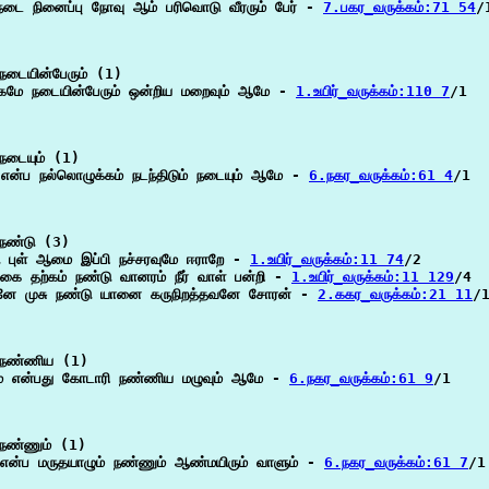
நடை நினைப்பு நோவு ஆம் பரிவொடு வீரரும் பேர் - 
7.பகர_வருக்கம்:71 54
/1
டையின்பேரும் (1)

்கமே நடையின்பேரும் ஒன்றிய மறைவும் ஆமே - 
1.உயிர்_வருக்கம்:110 7
/1

நடையும் (1)

என்ப நல்லொழுக்கம் நடந்திடும் நடையும் ஆமே - 
6.நகர_வருக்கம்:61 4
/1

நண்டு (3)

ு புள் ஆமை இப்பி நச்சரவுமே ஈராறே - 
1.உயிர்_வருக்கம்:11 74
/2

கை தற்கம் நண்டு வானரம் நீர் வாள் பன்றி - 
1.உயிர்_வருக்கம்:11 129
/4

னே முசு நண்டு யானை கருநிறத்தவனே சோரன் - 
2.ககர_வருக்கம்:21 11
/1
நண்ணிய (1)

ம் என்பது கோடாரி நண்ணிய மழுவும் ஆமே - 
6.நகர_வருக்கம்:61 9
/1

நண்ணும் (1)

 என்ப மருதயாழும் நண்ணும் ஆண்மயிரும் வாளும் - 
6.நகர_வருக்கம்:61 7
/1
