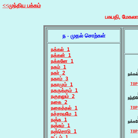
<<முந்திய பக்கம்
பசுபதி, மேகல
ந - முதல் சொற்கள்
நக்கல் 1
நக்கன் 1
நக்கனே 1
நகம் 1
    ந
நகர் 2
நக்கல
நகரம் 3
TOP
நகரமும் 1
நகருக்கும் 1
    
நகுதலும் 2
நந்தி
நகை 2
நகைத்தல் 1
TOP
நச்சரவுமே 1
    
நஞ்சு 1
நக்கன
நஞ்சும் 1
நஞ்சொடு 1
TOP
நட்டம் 1