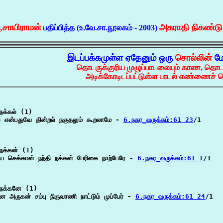
ா,சாயிராமன்
அகராதி நிகண்ட
பதிப்பித்த (உ.வே.சா.நூலகம் - 2003)
இடப்பக்கமுள்ள ஏதேனும் ஒரு
சொல்லின்
மே
தொடருக்குரிய முழுப்பாடலையும் காண, தொட
அடிக்கோடிடப்பட்டுள்ள பாடல் எண்ணைச் ச
க்கல் (1)

் என்பதுவே தின்றல் நகுதலும் கூறலாமே - 
6.நகர_வருக்கம்:61 23
/1

நக்கன் (1)

யே செக்கான் நந்தி நக்கன் பேரிகை நாற்பேரே - 
6.நகர_வருக்கம்:61 1
/1

நக்கனே (1)

ே அருகன் சம்பு நிருவாணி நாட்டும் முப்பேர் - 
6.நகர_வருக்கம்:61 24
/1
