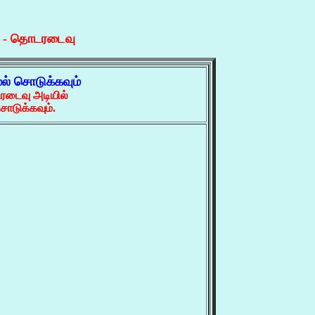
ு - தொடரடைவு
ல் சொடுக்கவும்
ரடைவு அடியில்
ொடுக்கவும்.