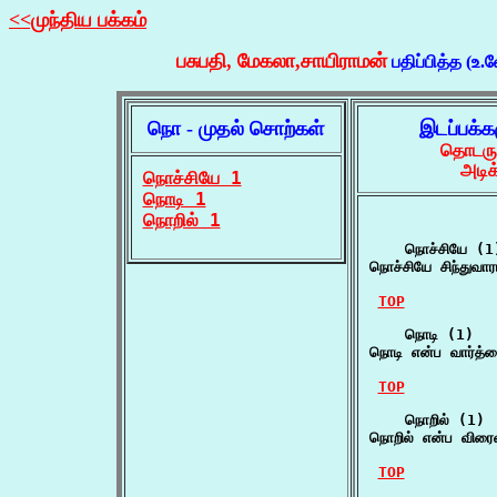
<<முந்திய பக்கம்
பசுபதி, மேகலா,சாயிராமன்
பதிப்பித்த (உ.
நொ - முதல் சொற்கள்
இடப்பக்க
தொடருக
அடிக
நொச்சியே 1
நொடி 1
நொறில் 1
    நொச்சியே (1)
நொச்சியே சிந்துவார
TOP
    நொடி (1)

நொடி என்ப வார்த்
TOP
    நொறில் (1)

நொறில் என்ப விரைவ
TOP