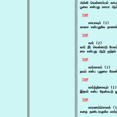
அல்லி வெள்ளாம்பல் கா
பூவை என்பது காயா ஆம்
TOP
    காயாவும் (1)

காசை என்பதுவே நாணல் 
TOP
    கார் (2)

கார் நீர் வெள்ளாடு மேகம
மை என்பது ஆடு குற்றம
TOP
    கார்காலம் (1)

நவம் என்ப புதுமை கேண
TOP
    கார்த்திகையும் (1)

இறால் என்ப தேன்கூடு ஓர
TOP
    காரணம்சொலல் (1)
கதை தண்டாயுதமே வார்