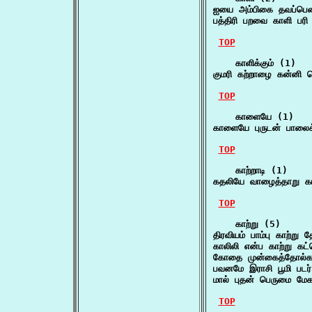
ஐயை அம்பிகை தவப்பெண
பத்திரி பறவை காளி பர
TOP
    காளிக்கும் (1)

குமரி கற்றாழை கன்னி க
TOP
    காளையே (1)

காளையே புருடன் பாலைக்க
TOP
    காற்றாடி (1)

கதலியே வாழைத்தாறு காற
TOP
    காற்று (5)

திரவியம் பாம்பு காற்று 
காலிலி என்ப காற்று கட
கோதை முன்கைத்தோல்கட்ட
பவனமே இராசி பூமி படர
மால் புதன் பெருமை மேக
TOP