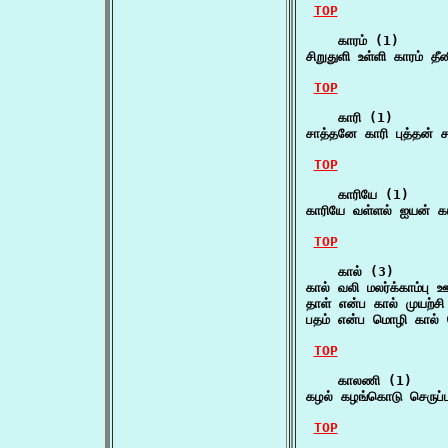
TOP
    காரம் (1)

சிறுதுளி உள்ளி காரம் த
TOP
    காரி (1)

சாத்தனே காரி புத்தன் ச
TOP
    காரியே (1)

காரியே வள்ளல் ஐயன் கட
TOP
    கால் (3)

கால் வலி மலர்க்காம்பு
தாள் என்ப கால் முயற்சி
பதம் என்ப மொழி கால் 
TOP
    காலணி (1)

கழல் கழங்கொடு செருப்ப
TOP