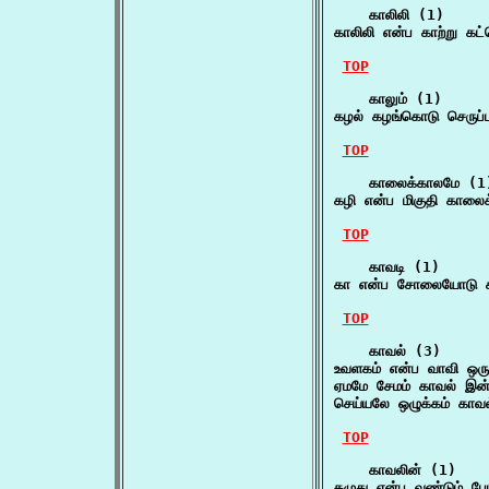
    காலிலி (1)

காலிலி என்ப காற்று கட
TOP
    காலும் (1)

கழல் கழங்கொடு செருப்ப
TOP
    காலைக்காலமே (1)
கழி என்ப மிகுதி காலைக
TOP
    காவடி (1)

கா என்ப சோலையோடு க
TOP
    காவல் (3)

உவளகம் என்ப வாவி ஒருப
ஏமமே சேமம் காவல் இன
செய்யலே ஒழுக்கம் கா
TOP
    காவலின் (1)

கழுது என்ப வண்டும் ப