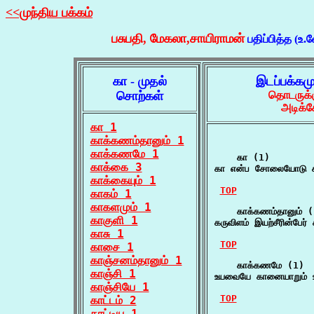
<<முந்திய பக்கம்
பசுபதி, மேகலா,சாயிராமன்
பதிப்பித்த (உ.
கா - முதல்
இடப்பக்கம
சொற்கள்
தொடருக்க
அடிக்க
கா 1
காக்கணம்தானும் 1
காக்கணமே 1
    கா (1)

காக்கை 3
கா என்ப சோலையோடு க
காக்கையும் 1
TOP
காகம் 1
காகளமும் 1
    காக்கணம்தானும் (
காகுளி 1
கருவிளம் இயற்சீரின்பே
காசு 1
TOP
காசை 1
காஞ்சனம்தானும் 1
    காக்கணமே (1)

காஞ்சி 1
உயவையே கானையாறும் உ
காஞ்சியே 1
TOP
காட்டம் 2
காட்டிய 1