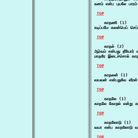
கனம் என்ப புயலே பாரம்
TOP
    காதணி (1)

கடிப்பமே கலன்பெய் செப
TOP
    காதல் (2)

ஆர்வம் என்பது தீயோர் வ
மாதரே இடைச்சொல் காத
TOP
    காதலன் (1)

வயவன் என்பதுவே வீரன்
TOP
    காதலே (1)

காதலே கோறல் என்று கர
TOP
    காதலோடு (1)

வயா என்ப காதலோடு வருத்
TOP