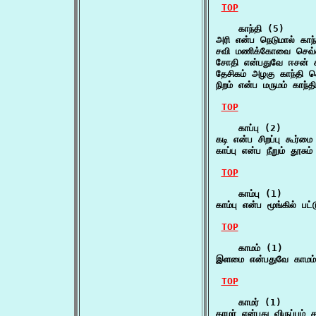
TOP
    காந்தி (5)

அரி என்ப நெடுமால் காந்
சவி மணிக்கோவை செவ்வி
சோதி என்பதுவே ஈசன் சு
தேசிகம் அழகு காந்தி ச
நிறம் என்ப மருமம் காந்
TOP
    காப்பு (2)

கடி என்ப சிறப்பு கூர்மை
காப்பு என்ப நீறும் தூச
TOP
    காம்பு (1)

காம்பு என்ப மூங்கில் பட்
TOP
    காமம் (1)

இளமை என்பதுவே காமம் 
TOP
    காமர் (1)

காமர் என்பது விருப்பம்