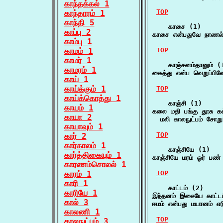
காந்தக்கல் 1
TOP
காந்தாரம் 1
காந்தி 5
    காசை (1)

காப்பு 2
காசை என்பதுவே நாணல் 
காம்பு 1
காமம் 1
TOP
காமர் 1
    காஞ்சனம்தானும் (1
காமரம் 1
கைத்து என்ப வெறுப்பி
காய் 1
காய்க்கும் 1
TOP
காய்க்கொத்து 1
    காஞ்சி (1)

காயம் 1
கலை மதி பங்கு தூசு கல
காயா 2
  மலி காலநுட்பம் சோறு
காயாவும் 1
TOP
கார் 2
கார்காலம் 1
    காஞ்சியே (1)

கார்த்திகையும் 1
காஞ்சியே மரம் ஓர் பண்
காரணம்சொலல் 1
காரம் 1
TOP
காரி 1
    காட்டம் (2)

காரியே 1
இந்தனம் இசையே காட்டம
கால் 3
ஈமம் என்பது மயானம் எர
காலணி 1
TOP
காலநுட்பம் 3