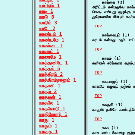
    காக்கை (3)

காட்டும் 1
அரிட்டம் என்பதுவே கா
காடி 1
கொடி என்பது ஒழுங்கு வ
காடு 8
துரோணமே சிம்புள் காக
காடும் 3
TOP
காடே 2
காண்டம் 1
    காக்கையும் (1)

காண்டமே 1
கரடம் என்பது மதம் பாய்
காண்டை 1
TOP
காணம் 1
காணமே 1
    காகம் (1)

காத்தண்டே 1
கன்னல் சர்க்கரை கரும்ப
காத்தல் 5
TOP
காத்திரம் 2
காத்திரம்தானும் 1
    காகளமும் (1)

காதணி 1
காளமே கழுவும் நஞ்சும் க
காதல் 2
TOP
காதலன் 1
காதலே 1
    காகுளி (1)

காதலோடு 1
காகுளி தவிசே கண்டத்த
காதினோடு 1
TOP
காது 1
காதும் 1
    காசு (1)

காதை 1
காசு என்ப கோழை குற்றம