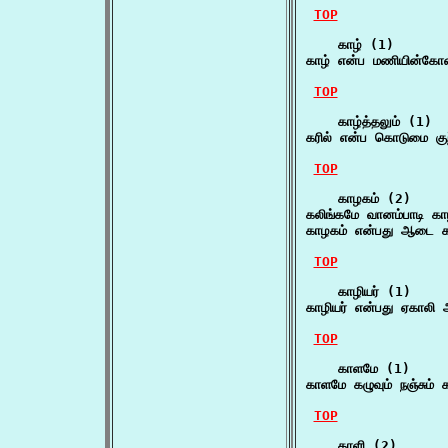
TOP
    காழ் (1)

காழ் என்ப மணியின்கோவ
TOP
    காழ்த்தலும் (1)

கரில் என்ப கொடுமை குற்ற
TOP
    காழகம் (2)

கலிங்கமே வானம்பாடி க
காழகம் என்பது ஆடை கர
TOP
    காழியர் (1)

காழியர் என்பது ஏகாலி 
TOP
    காளமே (1)

காளமே கழுவும் நஞ்சும் க
TOP
    காளி (2)
