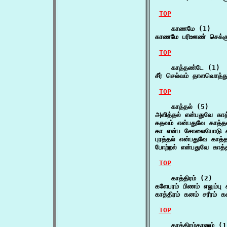
TOP
    காணமே (1)

காணமே பரிஊண் செக்கு 
TOP
    காத்தண்டே (1)

சீர் செல்வம் தாளவொத்து
TOP
    காத்தல் (5)

அளித்தல் என்பதுவே காத
கதவம் என்பதுவே காத்தல
கா என்ப சோலையோடு க
புரத்தல் என்பதுவே காத
போற்றல் என்பதுவே காத்
TOP
    காத்திரம் (2)

களேபரம் பிணம் எலும்பு 
காத்திரம் கனம் சரீரம் கள
TOP
    காத்திரம்தானும் (1