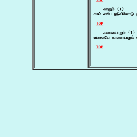
    கானும் (1)

சமம் என்ப நடுவினோடு 
TOP
    கானையாறும் (1)

உயவையே கானையாறும் உ
TOP