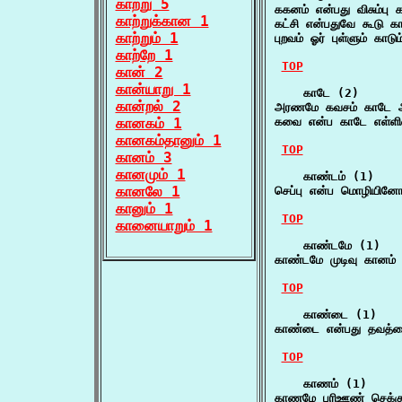
காற்று 5
ககனம் என்பது விசும்பு 
காற்றுக்கான 1
கட்சி என்பதுவே கூடு க
காற்றும் 1
புறவம் ஓர் புள்ளும் கா
காற்றே 1
TOP
கான் 2
கான்யாறு 1
    காடே (2)

கான்றல் 2
அரணமே கவசம் காடே அண
கானகம் 1
கவை என்ப காடே எள்ளி
கானகம்தானும் 1
TOP
கானம் 3
கானமும் 1
    காண்டம் (1)

கானலே 1
செப்பு என்ப மொழியின
கானும் 1
TOP
கானையாறும் 1
    காண்டமே (1)

காண்டமே முடிவு கானம்
TOP
    காண்டை (1)

காண்டை என்பது தவத்தை
TOP
    காணம் (1)

காணமே பரிஊண் செக்கு 