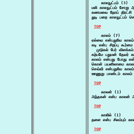
    காலநுட்பம் (3)

மலி காலநுட்பம் சோறு ஆ
கணமவை நோய் திரட்சி கா
துடி பறை காலநுட்பம் ச
TOP
    காலம் (7)

ஏல்வை என்பதுவே காலம் 
கடி என்ப சிறப்பு கூர்மை
  முடுகல் பேர் விளக்க
கற்பமே பதுமன் தேவர் கா
காலம் என்பது போது என்
கொன் பயனிலாமை காலம்
செவ்வி என்பதுவே காலம்
ஊணுறு பாண்டம் காலம் 
TOP
    காலன் (1)

அந்தகன் என்ப காலன் ஆம
TOP
    காலில் (1)

தளை என்ப சிலம்பும் க
TOP