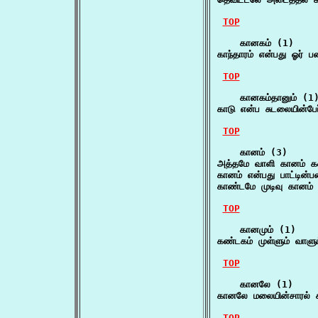
TOP
    கானகம் (1)

காந்தாரம் என்பது ஓர்
TOP
    கானகம்தானும் (1)
காடு என்ப சுடலையின்ப
TOP
    கானம் (3)

அத்தமே வாளி கானம் 
கானம் என்பது பாட்டின்
காண்டமே முடிவு கானம்
TOP
    கானமும் (1)

கண்டகம் முள்ளும் வாளும
TOP
    கானலே (1)

கானலே மலையின்சாரல் க
TOP