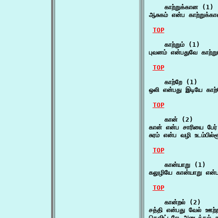
    காற்றுக்கான (1)

ஆசுகம் என்ப காற்றுக்க
TOP
    காற்றும் (1)

புவனம் என்பதுவே காற்று
TOP
    காற்றே (1)

ஒலி என்பது இடியே காற்
TOP
    கான் (2)

கான் என்ப சாரியை பேர
சுரம் என்ப வழி உடம்பில
TOP
    கான்யாறு (1)

கலுழியே கான்யாறு என்ப
TOP
    கான்றல் (2)

சத்தி என்பது வேல் ஊற்
தெவிட்டலே அடைத்தல் கான