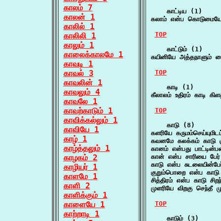
காலம் 7
    காட்டிய (1)

காலன் 1
கலாம் என்ப கொடுமையோ
காலில் 1
TOP
காலிலி 1
காலும் 1
    காட்டும் (1)

காலைக்காலமே 1
கயினியே அத்தநாளும் கைம
காவடி 1
காவல் 3
TOP
காவலின் 1
    காடி (1)

காவலும் 4
கீலாலம் உதிரம் காடி கி
காவலே 1
காவற்காடும் 1
TOP
காவிக்கல்லும் 1
    காடு (8)

காவியே 1
களரியே கருமம்செய்யும
காழ் 1
கவனமே கலக்கம் காடு க
காழ்த்தலும் 1
கானம் என்பது பாட்டின்
காழகம் 2
கான் என்ப சாரியை பேர
காடு என்ப சுடலையின்ப
காழியர் 1
குறும்பொறை என்ப காடு 
காளமே 1
சித்திரம் என்ப காடு சிற
காளி 2
முளரியே விறகு செந்தீ 
காளிக்கும் 1
காளையே 1
TOP
காற்றாடி 1
    காடும் (3)
