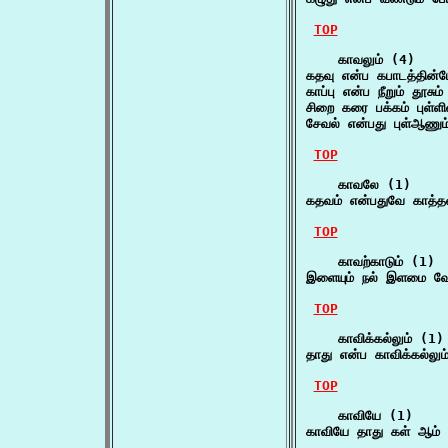
TOP
    காவலும் (4)

கதவு என்ப கபாடத்தின்ப
காப்பு என்ப நீறும் தூச
சிறை கரை பக்கம் புள்ள
சேவல் என்பது புள்ஆணும்
TOP
    காவலே (1)

கதவம் என்பதுவே காத்தல
TOP
    காவற்காடும் (1)

இளையும் நல் இளமை வே
TOP
    காவிக்கல்லும் (1)

தாது என்ப காவிக்கல்லும
TOP
    காவியே (1)

காவியே தாது கள் ஆம் 