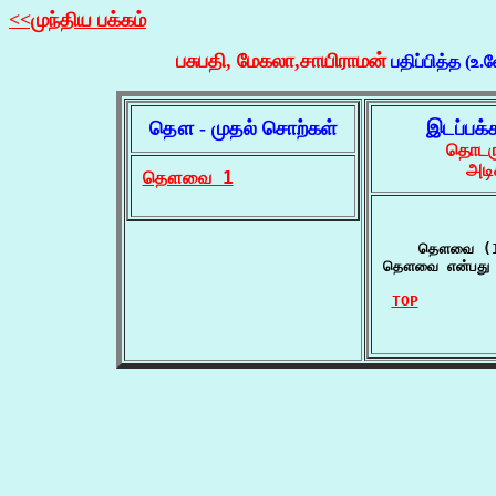
<<முந்திய பக்கம்
பசுபதி, மேகலா,சாயிராமன்
பதிப்பித்த (உ.
தௌ - முதல் சொற்கள்
இடப்பக்
தொடரு
அடி
தௌவை 1
    தௌவை (1
தௌவை என்பது மூத
TOP