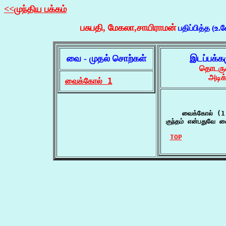
<<முந்திய பக்கம்
பசுபதி, மேகலா,சாயிராமன்
பதிப்பித்த (உ.
வை - முதல் சொற்கள்
இடப்பக்க
தொடருக
அடிக
வைக்கோல் 1
    வைக்கோல் (1)
குந்தம் என்பதுவே க
TOP