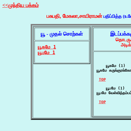
<<முந்திய பக்கம்
பசுபதி, மேகலா,சாயிராமன்
பதிப்பித்த (உ.
யூ - முதல் சொற்கள்
இடப்பக்க
தொடருக
அடிக
யூகமே 1
யூபமே 1
    யூகமே (1)

யூகமே கருங்குரங்கோ
TOP
    யூபமே (1)

யூபமே வேள்வித்தம்ப
TOP