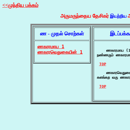
<<முந்திய பக்கம்
அருமருந்தைய தேசிகர்
இயற்றிய
ண - முதல் சொற்கள்
இடப்பக்க
ணகாரமாய 1
    ணகாரமாய (1
ணகாரவெதுகையின் 1
நண்ணரும் ணகாரமாய
TOP
    ணகாரவெதுகைய
களங்கற வரு ணகார
TOP