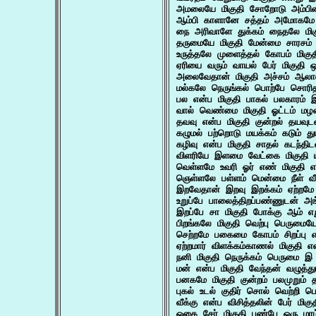
அமலையே மிகுதி சோறோடு அம்பிகை
ஆம்பி காளானே சத்தம் அமோகமே 
நை அரிவாளே துக்கம் நைதலே மிகு
தருமையே மிகுதி மேன்மை சாரசம் 
உருத்தலே முளைத்தல் கோபம் மிகுத
ஏரியை வரும் வாயல் பேர் மிகுதி 
அலைவேதான் மிகுதி அச்சம் ஆலா
மல்கலே நெருங்கல் பொற்பே சொரித
பல என்ப மிகுதி பாகல் பலகாரம
வால் வெண்மை மிகுதி ஓட்டம் மழ
தவவு என்ப மிகுதி குன்றல் தயவுட
கழுமல் பற்றொடு மயக்கம் கடும் து
கழிவு என்ப மிகுதி சாதல் கடந்தி
விளரியே இளமை வேட்கை மிகுதி ய
வெள்ளமே உவரி ஓர் எண் மிகுதி என
ஞெள்ளலே பள்ளம் மென்மை நீள் வீத
இறவேதான் இறவு இறக்கம் ஏற்றமே 
உறுப்பே பாலைத்திறப்பண்ணுடன் அங
இறப்பே சா மிகுதி போக்கு ஆம் எற
பிறங்கலே மிகுதி வெற்பு பெருமையே
செற்றமே பகைமை கோபம் சிறப்பு என
ஏற்றமார் விளக்கம்காணல் மிகுதி 
நனி மிகுதி நெருக்கம் பெருமை இ ம
மன் என்ப மிகுதி வேந்தன் வழுத்த
பனகமே மிகுதி குன்றம் பலமுறும் த
புகல் உடல் குதிர் சொல் வெற்றி
வீக்கு என்ப விசித்தலின் பேர் மிக
ஓகை சேர் மிகுதி பண்பே ஒரு மரம