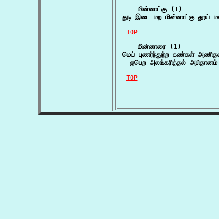
    மின்னாட்கு (1)

துடி இடை மற மின்னாட்கு தூய் ம
TOP
    மின்னாரை (1)

மெய் புணர்ந்துற்ற கண்கள் அணித
  ஐபெற அலங்கரித்தல் அபிதானம
TOP