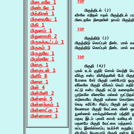
TOP
மிடைதலே 1
மிண்டலே 1
    மிகுத்திடல் (2)

மித்திரன் 1
வீசலே எறிதல் ஈதல் மிகுத்திடல் பர
மிதவையே 1
மிடைதலே நிறைவின் நாமம் மிகுத்தி
மிதி 1
TOP
மிதுனம் 1
மிதுனராசி 2
    மிகுத்திடு (2)

மிருகக்கூட்டம் 1
மிகுத்திடு கொப்புள் நீண்ட மால் வ
மிருகம் 3
மிகுத்திடு கொப்புள் நீண்ட மால் வ
மிருதுவே 1
TOP
மிழற்றலே 1
மிளகு 1
    மிகுதி (42)

மிளகுடன் 1
புகல் உடல் குதிர் சொல் வெற்றி
மிளிர் 8
வீக்கு என்ப விசித்தலின் பேர் மிக
போகை சேர் மிகுதி பண்போடு ஒரு
மிளை 1
வீங்கலே மிகுதி வீக்கம் வெம் க
மின் 4
கட்டு என்ப மிகுதி கட்டு களைதலே
மின்மினி 2
முடுகலே விரைவே மல்லல் மூட்டுதல
மின்னல் 5
கடுமையே மிகுதி வல்லை கொடுமை
மின்னற்கும் 1
வெடி கரிப்பே சிறப்பு மிகுதி நல் 
வேணவா மிகுதி வேட்கை விண் ஒள
மின்னாட்கு 1
நுண்ணல் வாக்குள்ளோன் மந்திரி ந
மின்னாரை 1
மதவு இடம் புலவி காமர் வலியுடன்
மதனமே மிகுதி வேட்கை மத்தனம்
கப்பு இளங்கொம்பு உயர்ச்சி கருதிய 
விபரீதம் வேறுபாடு மிகுதி என்ற