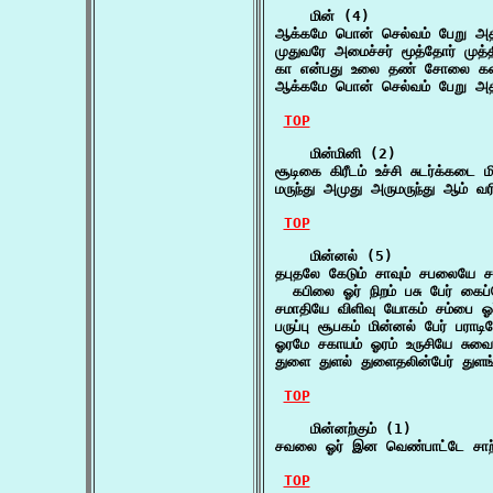
    மின் (4)

ஆக்கமே பொன் செல்வம் பேறு அதி
முதுவரே அமைச்சர் மூத்தோர் முத்
கா என்பது உலை தண் சோலை கலை
ஆக்கமே பொன் செல்வம் பேறு அதி
TOP
    மின்மினி (2)

சூடிகை கிரீடம் உச்சி சுடர்க்கடை
மருந்து அமுது அருமருந்து ஆம் 
TOP
    மின்னல் (5)

தபுதலே கேடும் சாவும் சபலையே சல
  கபிலை ஓர் நிறம் பசு பேர் கைப
சமாதியே விளிவு யோகம் சம்பை ஓர
பருப்பு சூபகம் மின்னல் பேர் பரா
ஓரமே சகாயம் ஓரம் உருசியே சுவை
துளை துளல் துளைதலின்பேர் துளங்
TOP
    மின்னற்கும் (1)

சவலை ஓர் இன வெண்பாட்டே சாற்று
TOP