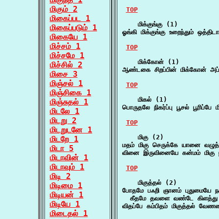
மிகும் 2
TOP
மிகைப்பட 1
    மிக்குங்கு (1)

மிகைப்படும் 1
ஓங்கி மிக்குங்கு உறைந்தும் ஒத்தி
மிகையே 1
மிச்சம் 1
TOP
மிச்சமே 1
    மிக்கோன் (1)

மிச்சில் 2
ஆண்டகை சிறப்பின் மிக்கோன் அப்ப
மிசை 3
மிஞ்சல் 1
TOP
மிஞ்சிகை 1
    மிகல் (1)

மிஞ்சுதல் 1
பொருதலே நிகர்ப்பு பூசல் பூரிப்பே 
மிடலே 1
மிடறு 2
TOP
மிடறுடனே 1
    மிகு (2)

மிடறே 1
மதம் மிகு செருக்கே யானை வழுத்த
மிடா 5
வினை இருவினையே கன்மம் மிகு பூச
மிடாவின் 1
மிடாவும் 1
TOP
மிடி 2
    மிகுத்தல் (2)

மிடிமை 1
போதமே பஃறி ஞானம் புதுமையே நவம்
மிடியன் 1
  கீதமே தவளை வண்டே கிளத்து ம
மிடியே 1
விதப்பே கம்பிதம் மிகுத்தல் வேண
மிடைதல் 1