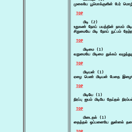
முகையே பூமொக்குளின் பேர் மொழிந்
TOP
    மிடி (2)

உறுகண் நோய் பயத்தின் நாமம் மிடி 
சிறுமையே மிடி நோய் நுட்பம் தேற்ற
TOP
    மிடிமை (1)

வறுமையே மிடிமை துக்கம் வழுத்துற
TOP
    மிடியன் (1)

ஏழை பெண் மிடியன் பேதை இழையே
TOP
    மிடியே (1)

நிரப்பு ஐயம் மிடியே தேய்தல் நிரம்
TOP
    மிடைதல் (1)

தைத்தல் ஒப்பனையே துன்னல் தத
TOP