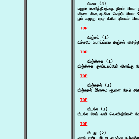
    மிசை (3)

எனும் மணித்தீபத்தை நிலம் மிசை ந
விசை விரைவுடனே வெற்றி மிசை 
பூம் கமுகு உறழ் கிரீவ புலோம் ம
TOP
    மிஞ்சல் (1)

மிச்சமே பொய்ம்மை மிஞ்சல் விசித
TOP
    மிஞ்சிகை (1)

மிஞ்சிகை குண்டலப்பேர் விளங்கு ப
TOP
    மிஞ்சுதல் (1)

மிஞ்சுதல் இளமை சூளை மேடு அள
TOP
    மிடலே (1)

மிடலே சேய் வலி வெண்திங்கள் வ
TOP
    மிடறு (2)

குரல் என்ப மிடறு எழுத்து கூந்