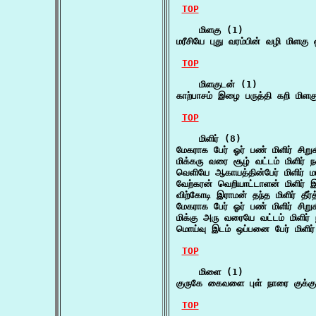
TOP
    மிளகு (1)

மரீசியே புது வரம்பின் வழி மிளகு
TOP
    மிளகுடன் (1)

காற்பாசம் இழை பருத்தி கறி மிளக
TOP
    மிளிர் (8)

மேகராக பேர் ஓர் பண் மிளிர் சிறுக
மிக்கரு வரை சூழ் வட்டம் மிளிர் 
வெளியே ஆகாயத்தின்பேர் மிளிர் மயி
வேற்கரன் வெறியாட்டாளன் மிளிர்
விற்கோடி இராமன் தந்த மிளிர் தீர்
மேகராக பேர் ஓர் பண் மிளிர் சிறுக
மிக்கு அரு வரையே வட்டம் மிளிர் 
மொய்வு இடம் ஒப்பனை பேர் மிளிர் 
TOP
    மிளை (1)

குருகே கைவளை புள் நாரை குக்
TOP