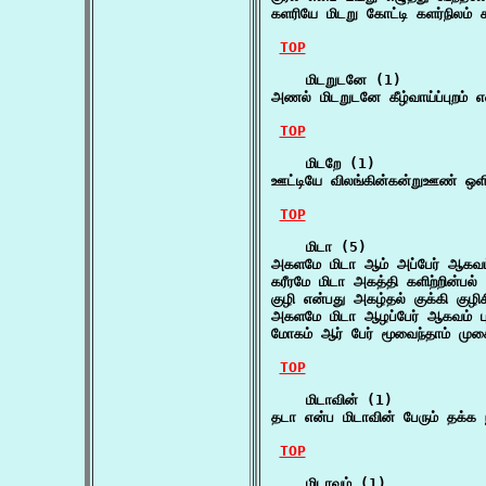
களரியே மிடறு கோட்டி களர்நிலம் 
TOP
    மிடறுடனே (1)

அணல் மிடறுடனே கீழ்வாய்ப்புறம்
TOP
    மிடறே (1)

ஊட்டியே விலங்கின்கன்றுஊண் ஒளி
TOP
    மிடா (5)

அகளமே மிடா ஆம் அப்பேர் ஆகவம்
கரீரமே மிடா அகத்தி களிற்றின்பல்
குழி என்பது அகழ்தல் குக்கி குழ
அகளமே மிடா ஆழப்பேர் ஆகவம் பு
மோகம் ஆர் பேர் மூவைந்தாம் முகை
TOP
    மிடாவின் (1)

தடா என்ப மிடாவின் பேரும் தக்க 
TOP
    மிடாவும் (1)
