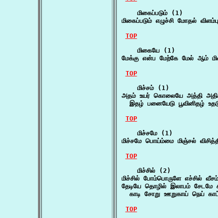
    மிகைப்படும் (1)

மிகைப்படும் எழுச்சி மோதல் விளம்
TOP
    மிகையே (1)

மேக்கு என்ப மேற்கே மேல் ஆம் 
TOP
    மிச்சம் (1)

அதம் உயர் கொலையே அத்தி அதிகம
  இதழ் பனையேடு பூவினிதழ் உதட
TOP
    மிச்சமே (1)

மிச்சமே பொய்ம்மை மிஞ்சல் விசித
TOP
    மிச்சில் (2)

மிச்சில் போம்பொருளே எச்சில் வீச
தேடியே தொழில் இலாபம் சேடமே சிற
  காடி சோறு ஊறுகாய் நெய் காட்
TOP