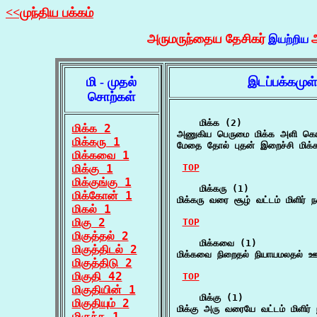
<<முந்திய பக்கம்
அருமருந்தைய தேசிகர்
இயற்றிய
மி - முதல்
இடப்பக்கமுள
சொற்கள்
    மிக்க (2)

மிக்க 2
அணுகிய பெருமை மிக்க அளி கொ
மிக்கரு 1
மேதை தோல் புதன் இறைச்சி மிக்
மிக்கவை 1
மிக்கு 1
TOP
மிக்குங்கு 1
    மிக்கரு (1)

மிக்கோன் 1
மிக்கரு வரை சூழ் வட்டம் மிளிர் 
மிகல் 1
மிகு 2
TOP
மிகுத்தல் 2
    மிக்கவை (1)

மிகுத்திடல் 2
மிக்கவை நிறைதல் நியாயமலதல் ஊ
மிகுத்திடு 2
மிகுதி 42
TOP
மிகுதியின் 1
    மிக்கு (1)

மிகுதியும் 2
மிக்கு அரு வரையே வட்டம் மிளிர் 
மிகுந்த 1