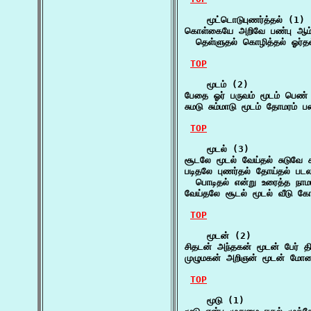
    மூட்டொடுபுணர்த்தல் (1)

கொள்கையே அறிவே பண்பு ஆம் 
  தெள்ளுதல் கொழித்தல் ஓர்த
TOP
    மூடம் (2)

பேதை ஓர் பருவம் மூடம் பெண் 
சுமடு சும்மாடு மூடம் தோமரம் 
TOP
    மூடல் (3)

சூடலே மூடல் வேய்தல் சுடுவே சு
படிதலே புணர்தல் தோய்தல் படலம
  பொடிதல் என்று உரைத்த நாமம
வேய்தலே சூடல் மூடல் வீடு கோ
TOP
    மூடன் (2)

சிதடன் அந்தகன் மூடன் பேர் தி
முழுமகன் அறிஞன் மூடன் மோழ
TOP
    மூடு (1)
