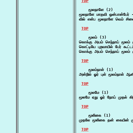
TOP
    மூலநாளே (2)

மூலநாளே மாதவி ஒன்பான்பேர் 
வில் என்ப மூலநாளே வெம் சில
TOP
    மூலம் (3)

கொக்கு அயம் செந்நாய் மூலம் கு
கொட்டியே புறவாயில் பேர் கூட்ட
கொக்கு அயம் செந்நாய் மூலம் க
TOP
    மூலம்நாள் (1)

அன்றில் ஓர் புள் மூலம்நாள் 
TOP
    மூலமே (1)

மூலமே ஏது ஓர் நோய் முதல் கி
TOP
    மூலிகை (1)

முதலே மூலிகை தன் கையின் முத
TOP