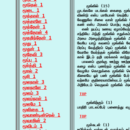
மூடுதல் 1
    மூங்கில் (15)

மூடை 1
முடங்கலே மடங்கல் கைதை மூங்க
மூத்தாள் 1
விண்டு என்ப மாயோன் வெற்பே 
வேணுவே சிலை வாள் மூங்கில் 
மூத்தாளே 1
கண் என்ப அகலம் பொற்பு கருத்
மூத்தோர் 1
  எண் நயப்பு உணவு ஏழாம்வேற்
மூத்தோன் 4
சந்தியே அந்தி மூங்கில் சதுக்
மூதறிந்தோர் 1
அமை அழைத்திடுதல் மூங்கில் அ
மூது 1
வேயே யாழ் கவனம் மூங்கில் வே
பிரம்பு வேத்திரம் நெய் மூங்கில
மூதூர் 1
வேரலே வேர்த்தல் மூங்கில் வி
மூதேவி 3
கால் இடம் தறி மரக்கால் காற்று 
மூப்பு 1
  பாலனம் குரங்கு ஊற்று ஊற்றம
மூர்த்தி 1
கழை என்ப புணர்தம் மூங்கில் கரு
மூரல் 2
வேழமே கொறுக்கை மூங்கில் வ
கிளையே ஓர் பண் மூங்கில் பேர
மூரி 1
வற்கமே குதிரைவாயின்வடம் மூங்
மூலநாள் 3
அறிமேடம் வெருவல் மூங்கில் அ
மூலநாளே 2
மூலம் 3
TOP
மூலம்நாள் 1
    மூங்கிற்கும் (1)

மூலமே 1
பாதிரி பாடலப்பேர் பணைத்து எழு
மூலிகை 1
மூவாண்டின்நெல் 1
TOP
மூவாறின் 2
    மூச்சுடன் (1)

மூவிடம் 1
உயிர்த்தல் மூச்சுடன் வருத்தம் உ