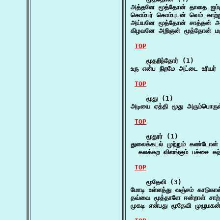
அத்தனே மூத்தோன் தாதை ஐம்ம
கொம்பர் கொம்புடன் வெம் காற
அய்யனே மூத்தோன் சாத்தன் அப்
கிழவனே அறிஞன் மூத்தோன் மரு
TOP
    மூதறிந்தோர் (1)

உரு என்ப நிறமே அட்டை உரியர் ம
TOP
    மூது (1)

அடியை ஏத்தி மூது அரும்பொருள
TOP
    மூதூர் (1)

துலைக்கடல் முற்றும் கண்டோன்
  கலக்கற விளங்கும் பச்சை க
TOP
    மூதேவி (3)

மோடி உள்ளத்து வஞ்சம் காடுகாள
தவ்வை மூத்தாளே ஈன்றாள் சாற்ற
முகடி என்பது மூதேவி முழுமகன்