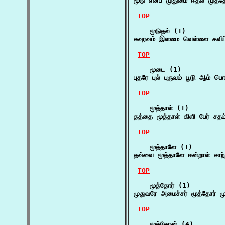
மூடு என்ப முதுமை ஈதல் முத்த
TOP
    மூடுதல் (1)

கவுரவம் இளமை வெள்ளை கவிப்
TOP
    மூடை (1)

புதரே புல் புருவம் பூடு ஆம்
TOP
    மூத்தாள் (1)

தத்தை மூத்தாள் கிளி பேர் ச
TOP
    மூத்தாளே (1)

தவ்வை மூத்தாளே ஈன்றாள் சாற்ற
TOP
    மூத்தோர் (1)

முதுவரே அமைச்சர் மூத்தோர் ம
TOP
    மூத்தோன் (4)
