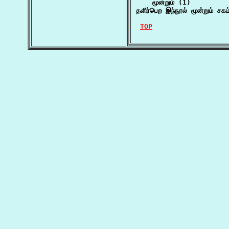
    மூன்றும் (1)

தளிர்பெற இந்நூல் மூன்றும் சக
TOP