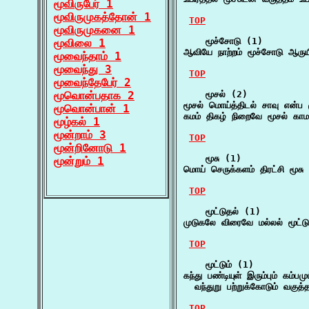
மூவிருபேர் 1
மூவிருமுகத்தோன் 1
TOP
மூவிருமுகனை 1
    மூச்சோடு (1)

மூவிலை 1
ஆவியே நாற்றம் மூச்சோடு ஆருய
மூவைந்தாம் 1
மூவைந்து 3
TOP
மூவைந்தேபேர் 2
மூவொன்பதாக 2
    மூசல் (2)

மூசல் மொய்த்திடல் சாவு என்ப 
மூவொன்பான் 1
கமம் திகழ் நிறைவே மூசல் காம
மூழ்கல் 1
மூன்றாம் 3
TOP
மூன்றினோடு 1
    மூசு (1)

மூன்றும் 1
மொய் செருக்களம் திரட்சி மூ
TOP
    மூட்டுதல் (1)

முடுகலே விரைவே மல்லல் மூட்டு
TOP
    மூட்டும் (1)

கந்து பண்டியுள் இரும்பும் கம்பமு
  வந்துறு பற்றுக்கோடும் வகு
TOP