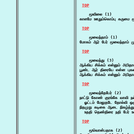
TOP
    மூவிலை (1)

காளமே ஊதும்கொம்பு கருமை ம
TOP
    மூவைந்தாம் (1)

மோகம் ஆர் பேர் மூவைந்தாம் ம
TOP
    மூவைந்து (3)

ஆக்கிய சிக்கம் என்னும் அபி
பூண்ட ஆர் திரையே என்ன புக
ஆக்கிய சிக்கம் என்னும் அபி
TOP
    மூவைந்தேபேர் (2)

நாட்டு கோண் குரங்கே வாவி நல
  ஓட்டம் மேலுதடே தோல்வி ஒழுங
நிதமுறு கடிகை ஆடை நிகழ்த்துற
  உததி தெண்திரை நதி பேர் 
TOP
    மூவொன்பதாக (2)
