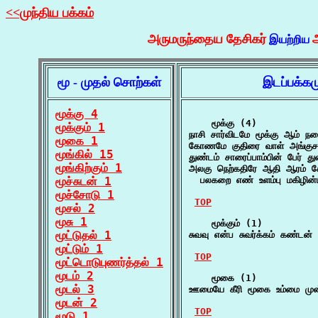
<<முந்திய பக்கம்
அருமருந்தைய தேசிகர்
இயற்றிய
மூ - முதல் சொற்கள்
இடப்பக்க
மூக்கு 4
    மூக்கு (4)

மூக்கும் 1
நாசி சார்விடமே மூக்கு ஆம் ந
மூகை 1
கோணமே குதிரை வாள் அங்குச
மூங்கில் 15
துண்டம் சாரைப்பாம்பின் பேர்
மூங்கிற்கும் 1
அலகு நெற்கதிரே ஆதி ஆரம் சோ
மூச்சுடன் 1
  பலகறை எண் உளம்பு மகிழின்ப
மூச்சோடு 1
TOP
மூசல் 2
மூசு 1
    மூக்கும் (1)

மூட்டுதல் 1
சுவவு என்ப சுவர்க்கம் கண்டன
மூட்டும் 1
TOP
மூட்டொடுபுணர்த்தல் 1
மூடம் 2
    மூகை (1)

மூடல் 3
ஊமையே கீரி மூகை உம்மை முன்ப
மூடன் 2
TOP
மூடு 1