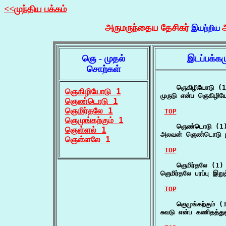
<<முந்திய பக்கம்
அருமருந்தைய தேசிகர்
இயற்றிய
ஞெ - முதல்
இடப்பக்க
சொற்கள்
    ஞெகிழியோடு (1
ஞெகிழியோடு 1
முருடு என்ப ஞெகிழிய
ஞெண்டொடு 1
ஞெமிர்தலே 1
TOP
ஞெமுங்கற்கும் 1
    ஞெண்டொடு (1)
ஞெள்ளல் 1
அலவன் ஞெண்டொடு பூன
ஞெள்ளலே 1
TOP
    ஞெமிர்தலே (1)

ஞெமிர்தலே பரப்பு இறு
TOP
    ஞெமுங்கற்கும் (1
சுவடு என்ப கணிதத்துஒ