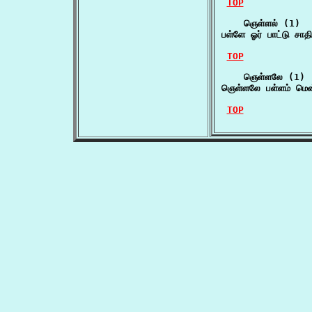
TOP
    ஞெள்ளல் (1)

பள்ளே ஓர் பாட்டு சா
TOP
    ஞெள்ளலே (1)

ஞெள்ளலே பள்ளம் மென்
TOP