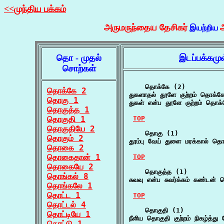
<<முந்திய பக்கம்
அருமருந்தைய தேசிகர்
இயற்றிய
தொ - முதல்
இடப்பக்கமு
சொற்கள்
    தொக்கே (2)

தொக்கே 2
துகளாதல் தூளே குற்றம் தொக்கே
தொகு 1
துகள் என்ப தூளே குற்றம் தொக்
தொகுத்த 1
தொகுதி 1
TOP
தொகுதியே 2
    தொகு (1)

தொகும் 2
தூம்பு வேய் துளை மரக்கால் தொ
தொகை 2
தொகைதான் 1
TOP
தொகையே 2
    தொகுத்த (1)

தொங்கல் 8
சுவவு என்ப சுவர்க்கம் கண்டன்
தொங்கலே 1
தொட்ட 1
TOP
தொட்டல் 4
    தொகுதி (1)

தொட்டியே 1
நீளிய தொகுதி குற்றம் நிகழ்த்து
தொட்டு 1