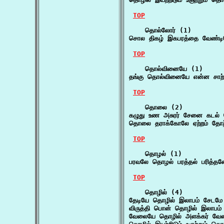
TOP
    தொல்லோர் (1)

சொல திகழ் இகபரத்தை வேண்டி
TOP
    தொல்வினையே (1)

தங்கு தொல்வினையே என்ன சாற்று
TOP
    தொலை (2)

கழுது உண அசுரர் சேனை கடல்
தொலை தராக்கோலே ஏற்றம் தோற்றம
TOP
    தொழல் (1)

பரவலே தொழல் பரத்தல் பரித்தல
TOP
    தொழில் (4)

தேடியே தொழில் இலாபம் சேடமே ச
விருத்தி பொன் தொழில் இலாபம்
வேலையே தொழில் அளக்கர் வேல