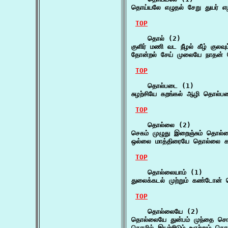
தொய்யலே எழுதல் சேறு துயர் எழி
TOP
    தொல் (2)

குளிர் மணி வட நீழல் கீழ் குலவ
தோன்றல் சேய் முலையே நாதன் த
TOP
    தொல்படை (1)

சுழற்சியே கறங்கல் ஆழி தொல்படை
TOP
    தொல்லை (2)

செகம் முழுது இறைஞ்சும் தொல்
ஒல்லை மாத்திரையே தொல்லை கடு
TOP
    தொல்லையாம் (1)

துலைக்கடல் முற்றும் கண்டோன்
TOP
    தொல்லையே (2)

தொல்லையே துன்பம் முந்தை சொ
தொழில் இயற்றிடும் உஞற்றும் 