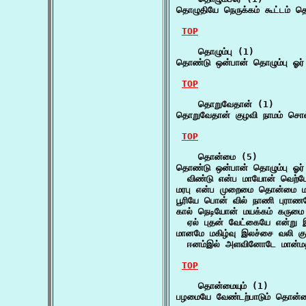
தொழுதியே நெருக்கம் கூட்டம் த
TOP
    தொழும்பு (1)

தொண்டு ஒன்பான் தொழும்பு ஓர்
TOP
    தொறுவேதான் (1)

தொறுவேதான் குழவி நாமம் சொல் 
TOP
    தொன்மை (5)

தொண்டு ஒன்பான் தொழும்பு ஓர் 
  விண்டு என்ப மாயோன் வெற்பே
மரபு என்ப முறைமை தொன்மை மருவ
பூரியே பொன் வில் நாணி புரா
கால் நெடியோன் மயக்கம் கரு
  ஏல் புதன் வேட்கையே என்று இ
மானமே மகிழ்வு இலச்சை வலி கு
  ஈனம்இல் அளவினோடே மான்ம
TOP
    தொன்மையும் (1)

பழமையே வேண்டற்பாடும் தொன்மைய