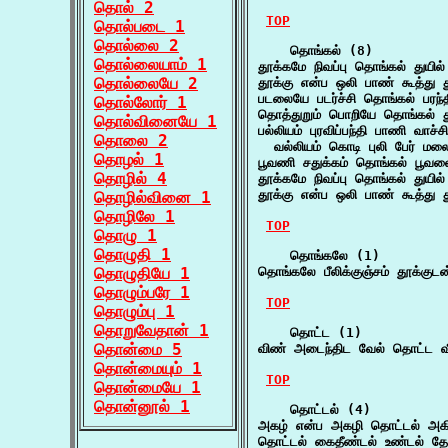
தொல் 2
TOP
தொல்படை 1
தொல்லை 2
    தொங்கல் (8)

தொல்லையாம் 1
தூக்கமே நிவப்பு தொங்கல் துயில் 
தொல்லையே 2
தூக்கு என்ப ஒலி பாண் கூத்து
படலையே படர்ச்சி தொங்கல் பரந்த
தொல்லோர் 1
தொத்துறும் பொறியே தொங்கல் த
தொல்வினையே 1
பல்லியம் புரவிப்பந்தி பாணி வாச்
தொலை 2
  வல்லியம் கொடி புலி பேர் மல
தொழல் 1
பூவணி சதுக்கம் தொங்கல் பூவலை 
தொழில் 4
தூக்கமே நிவப்பு தொங்கல் துயில் 
தூக்கு என்ப ஒலி பாண் கூத்து
தொழில்வினை 1
தொழிலே 1
TOP
தொழு 1
தொழுதி 1
    தொங்கலே (1)

தொழுதியே 1
தொங்கலே பீலிக்குஞ்சம் தூக்குட
தொழும்பரே 1
TOP
தொழும்பு 1
தொறுவேதான் 1
    தொட்ட (1)

தொன்மை 5
விண் அடைந்திட வேல் தொட்ட வ
தொன்மையும் 1
TOP
தொன்மையே 1
தொன்னூல் 1
    தொட்டல் (4)

அகழ் என்ப அகழி தொட்டல் அக
தொட்டல் கைதீண்டல் உண்டல் தோ