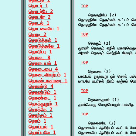
தொடர் 1
TOP
தொடர்பே 2
    தொகுதியே (2)

தொடரே 2
தொகுதியே நெருக்கம் கூட்டம் சொற
தொடல் 1
தொகுதியே நெருக்கம் கூட்டம் சொற்
தொடலையே 1
தொடி 2
TOP
தொடுத்தல் 1
    தொகும் (2)

தொடுத்தலே 1
முரண் தொகும் எழில் மகாரவெதுக
தொடுப்பு 1
அரண் தொகும் செந்தில் மேவும்
தொடை 8
TOP
தொடையல் 1
தொடையை 4
    தொகை (2)

தொடைவிகற்பம் 1
பாவியல் நூற்கூறு ஓர் சொல் பல
தொண்டானாரை 1
மாயமே உயர்தல் நீளம் வஞ்சம் 
தொண்டு 4
TOP
தொண்டும் 1
தொண்டை 1
    தொகைதான் (1)

தொத்துறும் 1
தாங்கொரு சொற்பொருள் பல்வி
தொத்தே 2
TOP
தொந்தம் 1
தொம் 1
    தொகையே (2)

தொய்யல் 1
தொகையே ஆசிரியம் கூட்டம் சோக
தொய்யலே 1
தொகையே ஆசிரியம் கூட்டம் சோக