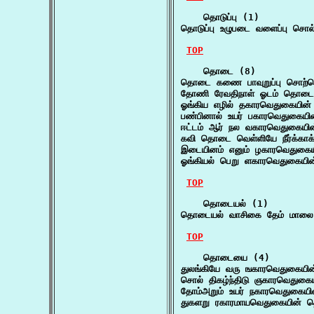
    தொடுப்பு (1)

தொடுப்பு உழுபடை வளைப்பு சொல் 
TOP
    தொடை (8)

தொடை கணை பாவுறுப்பு சொற்ற
தோணி ரேவதிநாள் ஓடம் தொடை ம
ஓங்கிய எழில் தகாரவெதுகையின
பண்பினால் உயர் பகாரவெதுகைய
ஈட்டம் ஆர் நல வகாரவெதுகைய
கவி தொடை வெள்ளியே நீர்க்காக
இடையினம் எனும் ழகாரவெதுகை
ஓங்கியல் பெறு ளகாரவெதுகையி
TOP
    தொடையல் (1)

தொடையல் வாசிகை தேம் மாலை தொ
TOP
    தொடையை (4)

துலங்கியே வரு ஙகாரவெதுகைய
சொல் திகழ்ந்திடு ஞகாரவெது
தோம்அறும் உயர் நகாரவெதுகை
துகளறு ரகாரமாயவெதுகையின்