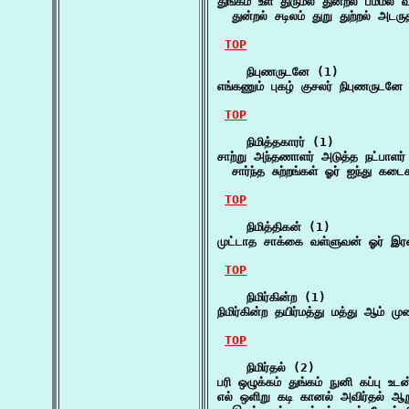
துங்கம் உள துருமல் துன்றல் பம்மல் வ
  துன்றல் சடிலம் துறு துற்றல் அடரு
TOP
    நிபுணருடனே (1)

எங்கணும் புகழ் குசலர் நிபுணருடனே 
TOP
    நிமித்தகாரர் (1)

சாற்று அந்தணாளர் அடுத்த நட்பாளர் த
  சார்ந்த சுற்றங்கள் ஓர் ஐந்து கட
TOP
    நிமித்திகன் (1)

முட்டாத சாக்கை வள்ளுவன் ஓர் இரண்ட
TOP
    நிமிர்கின்ற (1)

நிமிர்கின்ற தயிர்மத்து மத்து ஆம் மு
TOP
    நிமிர்தல் (2)

பரி ஒழுக்கம் துங்கம் நுனி கப்பு உடன
எல் ஒளிறு கடி கானல் அவிர்தல் ஆறுத