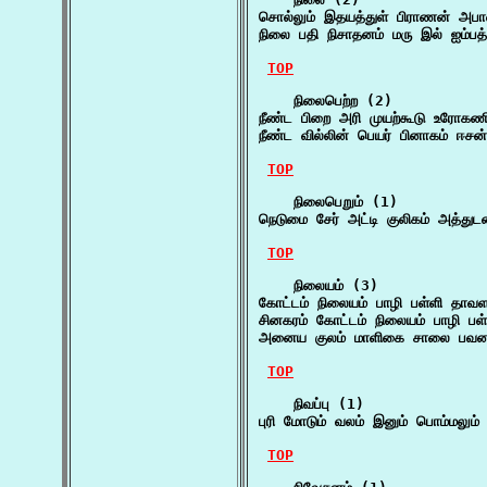
சொல்லும் இதயத்துள் பிராணன் அபா
நிலை பதி நிசாதனம் மரு இல் ஐம்பத்
TOP
    நிலைபெற்ற (2)

நீண்ட பிறை அரி முயற்கூடு உரோகணி
நீண்ட வில்லின் பெயர் பினாகம் ஈசன
TOP
    நிலைபெறும் (1)

நெடுமை சேர் அட்டி குலிகம் அத்து
TOP
    நிலையம் (3)

கோட்டம் நிலையம் பாழி பள்ளி தாவளம
சினகரம் கோட்டம் நிலையம் பாழி பள்
அனைய குலம் மாளிகை சாலை பவனம
TOP
    நிவப்பு (1)

புரி மோடும் வலம் இனும் பொம்மலும் 
TOP