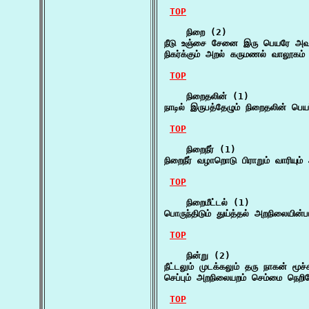
TOP
    நிறை (2)

நீடு உஞ்சை சேனை இரு பெயரே அவந
நிகர்க்கும் அறல் கருமணல் வாலூக
TOP
    நிறைதலின் (1)

நாடில் இருபத்தேழும் நிறைதலின் பெயர
TOP
    நிறைநீர் (1)

நிறைநீர் வழாறொடு பிராறும் வாரியும்
TOP
    நிறைமீட்டல் (1)

பொருந்திடும் துய்த்தல் அறநிலையின
TOP
    நின்று (2)

நீட்டலும் முடக்கலும் தரு நாகன் மூச
செப்பும் அறநிலையறம் செம்மை நெறி
TOP