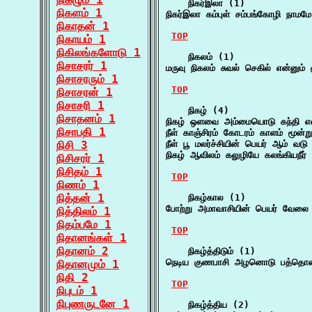
    நிகர்இலா (1)

நிகளம் 1
நிகர்இலா கம்புள் சம்பங்கோழி நாமம
நிகாதன் 1
TOP
நிகாயம் 1
நிகிலங்களோடு 1
    நிகலம் (1)

நிசாசரர் 1
மருவு நிகலம் சுவல் செகில் என்னு
நிசாசரரும் 1
TOP
நிசாசரன் 1
நிசாசரி 1
    நிகழ் (4)

நிசாதனம் 1
நிகழ் ஒளவை அம்மையொடு கந்தி என்
நிசாபதி 1
நீள் காஞ்சிரம் கோடரம் காளம் மூன்ற
நிசி 3
நீள் பூ மலர்ச்சியின் பெயர் ஆம் வடு 
நிகழ் ஆவிலம் கலுழியே கலங்கியநீர் 
நிசிசரர் 1
நிசிதம் 1
TOP
நிணம் 1
நித்தன் 1
    நிகழ்கால (1)

போற்று அமாவாசியின் பெயர் வேலை எ
நித்திலம் 1
நிதம்பமே 1
TOP
நிதானங்கள் 1
நிதானம் 2
    நிகழ்த்திடும் (1)

நெடிய குணபாசி அழனொடு பத்தொன்பத
நிதானமும் 1
நிதி 2
TOP
நிபுடம் 1
நிபுணருடனே 1
    நிகழ்த்திய (2)
