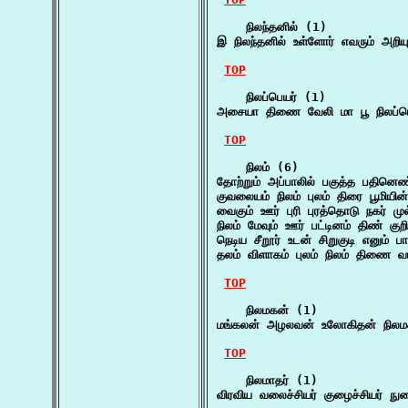
    நிலந்தனில் (1)

இ நிலந்தனில் உள்ளோர் எவரும் அறிய
TOP
    நிலப்பெயர் (1)

அசையா திணை வேலி மா பூ நிலப்பெ
TOP
    நிலம் (6)

தோற்றும் அப்பாலில் பகுத்த பதினெண்
குவலையம் நிலம் புலம் திரை பூமியின
வைகும் ஊர் புரி புரத்தொடு நகர் மு
நிலம் மேவும் ஊர் பட்டினம் திண் குறி
நெடிய சீறூர் உடன் சிறுகுடி எனும்
தலம் விளாகம் புலம் நிலம் திணை 
TOP
    நிலமகன் (1)

மங்கலன் அழலவன் உலோகிதன் நிலமக
TOP
    நிலமாதர் (1)

விரவிய வலைச்சியர் குழைச்சியர் நுள