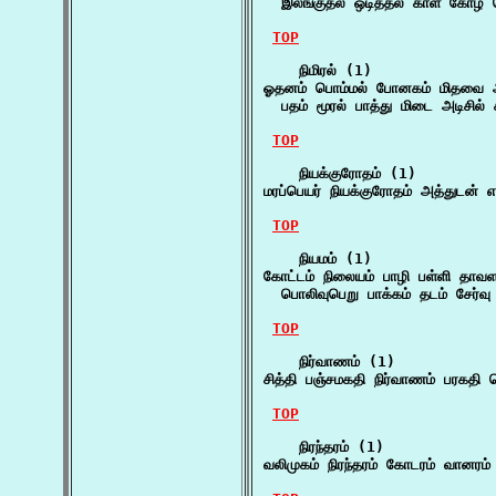
  இலங்குதல் ஒடித்தல் காள் கோழ் 
TOP
    நிமிரல் (1)

ஓதனம் பொம்மல் போனகம் மிதவை அயின
  பதம் மூரல் பாத்து மிடை அடிசில்
TOP
    நியக்குரோதம் (1)

மரப்பெயர் நியக்குரோதம் அத்துடன்
TOP
    நியமம் (1)

கோட்டம் நிலையம் பாழி பள்ளி தாவளம
  பொலிவுபெறு பாக்கம் தடம் சேர்வு
TOP
    நிர்வாணம் (1)

சித்தி பஞ்சமகதி நிர்வாணம் பரகதி 
TOP
    நிரந்தரம் (1)

வலிமுகம் நிரந்தரம் கோடரம் வானரம்