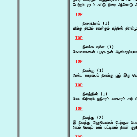
பெற்றம் குடம் சுட்டு நிரை ஆவோடு
TOP
    நிரையினம் (1)

வீங்கு திமில் நான்கும் ஏற்றின் திரள
TOP
    நிலக்கடவுளே (1)

மேகவாகனன் புருகூதன் ஆன்மருப்பு
TOP
    நிலங்கு (1)

நீண்ட காதம்பம் நிலங்கு பூழ் இரு 
TOP
    நிலத்தின் (1)

பேசு கிரிசரம் நதிசரம் வனசரம் கரி பி
TOP
    நிலத்து (2)

இ நிலத்து அனுலோமன் மேற்குல பெ
நிலம் மேவும் ஊர் பட்டினம் திண் குறி
TOP