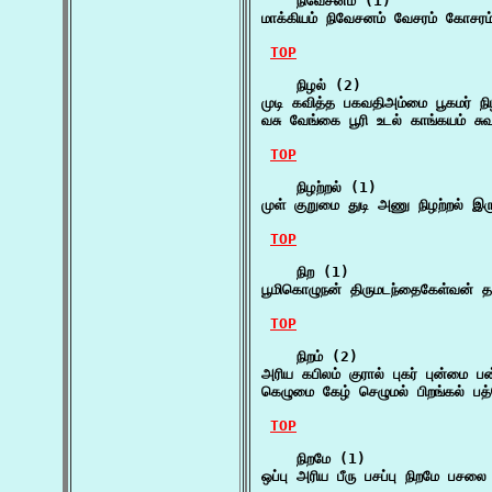
    நிவேசனம் (1)

மாக்கியம் நிவேசனம் வேசரம் கோசரம்
TOP
    நிழல் (2)

முடி கவித்த பகவதிஅம்மை பூகமர் நி
வசு வேங்கை பூரி உடல் காங்கயம் 
TOP
    நிழற்றல் (1)

முள் குறுமை துடி அணு நிழற்றல் இர
TOP
    நிற (1)

பூமிகொழுநன் திருமடந்தைகேள்வன் 
TOP
    நிறம் (2)

அரிய கபிலம் குரால் புகர் புன்மை
கெழுமை கேழ் செழுமல் பிறங்கல் பத
TOP
    நிறமே (1)

ஒப்பு அரிய பீரு பசப்பு நிறமே பச