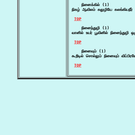
    நினைக்கில் (1)

நிகழ் ஆவிலம் கலுழியே கலங்கியநீர் 
TOP
    நினைந்துழி (1)

வானில் உயர் பூவினில் நினைந்துழி 
TOP
    நினைவும் (1)

கூறிடில் சொல்லும் நினைவும் விப்பி
TOP