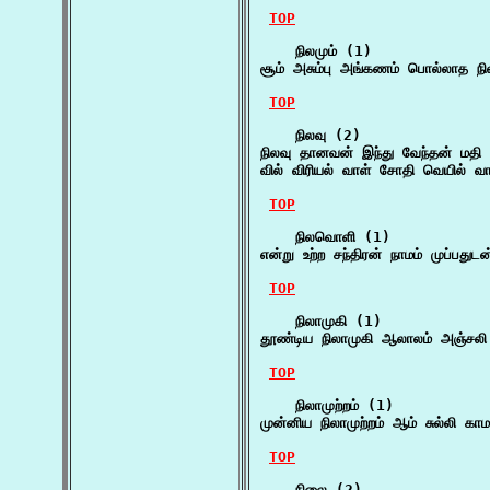
TOP
    நிலமும் (1)

சூம் அசும்பு அங்கணம் பொல்லாத நி
TOP
    நிலவு (2)

நிலவு தானவன் இந்து வேந்தன் மதி
வில் விரியல் வாள் சோதி வெயில் வா
TOP
    நிலவொளி (1)

என்று உற்ற சந்திரன் நாமம் முப்பத
TOP
    நிலாமுகி (1)

தூண்டிய நிலாமுகி ஆலாலம் அஞ்சலி
TOP
    நிலாமுற்றம் (1)

முன்னிய நிலாமுற்றம் ஆம் சுல்லி க
TOP
    நிலை (2)
