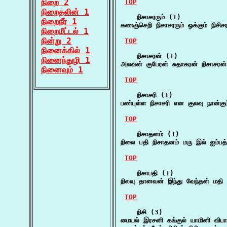
நிறை 2
TOP
நிறைதலின் 1
    நிசாசரரும் (1)

நிறைநீர் 1
கணஞ்செறி நிசாசரரும் ஒக்கும் நிசி
நிறைமீட்டல் 1
நின்று 2
TOP
நினைக்கில் 1
    நிசாசரன் (1)

நினைந்துழி 1
அலவன் குபேரன் சுதாகரன் நிசாசரன்
நினைவும் 1
TOP
    நிசாசரி (1)

பண்புள்ள நிசாசரி என குலவு நான்கும
TOP
    நிசாதனம் (1)

நிலை பதி நிசாதனம் மரு இல் ஐம்பத்
TOP
    நிசாபதி (1)

நிலவு தானவன் இந்து வேந்தன் மதி
TOP
    நிசி (3)

மையல் இரசனி கங்குல் யாமினி விப