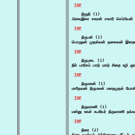
TOP
    நிருதி (1)

அளவுஇலா சகரன் சகாரி செம்பியன் 
TOP
    நிருபன் (1)

பொருநன் முதல்வன் தலைவன் இறைவன
TOP
    நிருபுடை (1)

நீள் பாரிசம் பாடு மாடு சிறை உழி ஞாங
TOP
    நிருமலன் (1)

மாதேவன் நிருமலன் மறைமுதல் யோக
TOP
    நிருவாணி (1)

மன்னு உகள் கூளியர் நிருவாணி நக்
TOP
    நிரை (2)

நிரை கவர்தல் அந்நிரையை மீட்டல் க