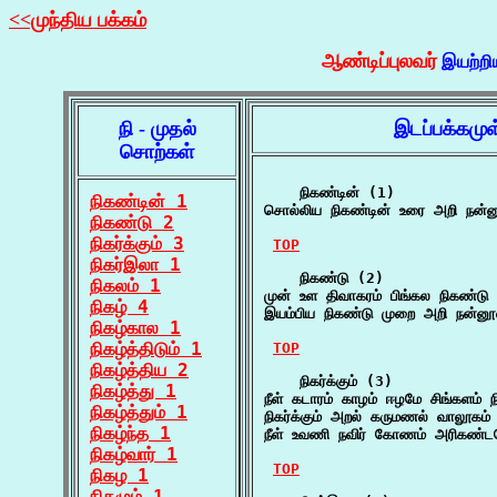
<<முந்திய பக்கம்
ஆண்டிப்புலவர்
இயற்றி
நி - முதல்
இடப்பக்கமு
சொற்கள்
    நிகண்டின் (1)

நிகண்டின் 1
சொல்லிய நிகண்டின் உரை அறி நன்ன
நிகண்டு 2
நிகர்க்கும் 3
TOP
நிகர்இலா 1
    நிகண்டு (2)

நிகலம் 1
முன் உள திவாகரம் பிங்கல நிகண்டு ச
நிகழ் 4
இயம்பிய நிகண்டு முறை அறி நன்னூ
நிகழ்கால 1
நிகழ்த்திடும் 1
TOP
நிகழ்த்திய 2
    நிகர்க்கும் (3)

நிகழ்த்து 1
நீள் கடாரம் காழம் ஈழமே சிங்களம் ந
நிகழ்த்தும் 1
நிகர்க்கும் அறல் கருமணல் வாலூக
நிகழ்ந்த 1
நீள் உவணி நவிர் கோணம் அரிகண்டமே
நிகழ்வார் 1
TOP
நிகழ 1
நிகழும் 1