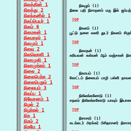
நிலத்தின் 1
    நிகழும் (1)

நிலத்து 2
நிலை பதி நிசாதனம் மரு இல் ஐம்பத்
நிலந்தனில் 1
TOP
நிலப்பெயர் 1
நிலம் 6
    நிகளம் (1)

நிலமகன் 1
பூட்டு தளை வலரி துடர் நிகளம் சிர
நிலமாதர் 1
TOP
நிலமும் 1
நிலவு 2
    நிகாதன் (1)

நிலவொளி 1
கரியவன் கள்வன் ஆம் வஞ்சகன் ந
நிலாமுகி 1
TOP
நிலாமுற்றம் 1
நிலை 2
    நிகாயம் (1)

நிலைபெற்ற 2
கோட்டம் நிலையம் பாழி பள்ளி தாவளம
நிலைபெறும் 1
TOP
நிலையம் 3
நிவப்பு 1
    நிகிலங்களோடு (1)

நிவேசனம் 1
சதலம் நிகிலங்களோடு யாவும் இயாவை
நிழல் 2
நிழற்றல் 1
TOP
நிற 1
    நிசாசரர் (1)

நிறம் 2
கடங்கடர் அரக்கர் பிசிதாசனர் நிசா
நிறமே 1