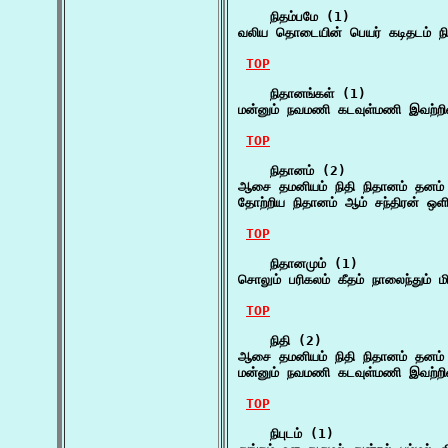
    நிதம்பமே (1)

வலிய தொடையின் பெயர் கடிதடம் நித
TOP
    நிதானங்கள் (1)

மன்னும் நவமணி கடவுள்மணி இவற்றின
TOP
    நிதானம் (2)

ஆசை தமனியம் நிதி நிதானம் தனம் 
தோற்றிய நிதானம் ஆம் சந்திரன் ஒளி
TOP
    நிதானமும் (1)

சொலும் பரிகலம் கீதம் நாலைந்தும் 
TOP
    நிதி (2)

ஆசை தமனியம் நிதி நிதானம் தனம் 
மன்னும் நவமணி கடவுள்மணி இவற்றின
TOP
    நிபுடம் (1)
