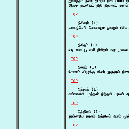
துவாந்தம் நீலம் திமிரம் நிசி யாமம்
ஆசை தமனியம் நிதி நிதானம் தனம் 
TOP
    நிசிசரர் (1)

கணஞ்செறி நிசாசரரும் ஒக்கும் நிசி
TOP
    நிசிதம் (1)

வடி வை பூ வசி நிசிதம் மழு முனை
TOP
    நிணம் (1)

கோளம் விழுக்கு விளர் இருளும் ந
TOP
    நித்தன் (1)

கங்காளன் முத்தன் நித்தன் பரமன் 
TOP
    நித்திலம் (1)

துன்னரிய தரளம் நித்திலம் ஆரம் முத
TOP