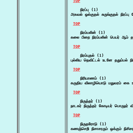
TOP
    நிரப்பு (1)

அகவல் ஒல்குதல் சுருங்குதல் நிரப
TOP
    நிரம்பலின் (1)

கலை பிறை நிரம்பலின் பெயர் ஆம் தம
TOP
    நிரம்புதல் (1)

புல்லிய தெவிட்டல் உடனே ததும்பல் நி
TOP
    நிரியாணம் (1)

கருதிய விலாழியொடு மதுவரம் கை உ
TOP
    நிருத்தர் (1)

நாடகர் நிருத்தர் கோடியர் பொருநர
TOP
    நிருதரோடு (1)

கணஞ்செறி நிசாசரரும் ஒக்கும் நிசி