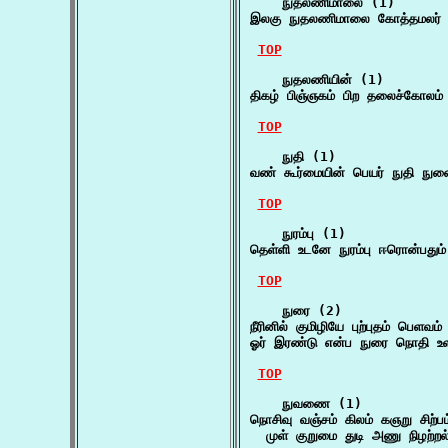
    நுதலணிமாலை (1)

இலகு நுதலணிமாலை கோத்தமலர் தா
TOP
    நுதலணியின் (1)

திகழ் பிஞ்ஞகம் பிற தலைச்கோலம்
TOP
    நுதி (1)

வண் கூர்மையின் பெயர் நுதி நு
TOP
    நுரம்பு (1)

தெள்ளி உடனே நுரம்பு ஈரொன்பது
TOP
    நுரை (2)

நீரினில் குமிழியே புற்புதம் பெளவ
ஓர் இரண்டு என்ப நுரை நொதி உளல
TOP
    நுவணை (1)

நொசிவு வஞ்சம் கிலம் கஞறு சிற
  முள் குறுமை துடி அணு நிழற்றல