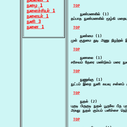
நுழை 1
TOP
நுளைச்சியர் 1
    நுண்மணலில் (1)

நுளையர் 1
தப்பாத நுண்மணலில் மூழ்கி மறைய
நுனி 3
நுனை 1
TOP
    நுண்மை (1)

முள் குறுமை துடி அணு நிழற்றல் இ
TOP
    நுணலை (1)

சரிசவம் தேரை மண்டுகம் மரை ந
TOP
    நுணுங்கு (1)

நுட்பம் இறை நுனி கயவு சன்னம் 
TOP
    நுதல் (2)

புகுடி பிருகுடி நுதல் பூருவே பீரு 
அகலு நுதல் கும்பம் பனிச்சை ந
TOP