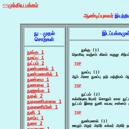
<<முந்திய பக்கம்
ஆண்டிப்புலவர்
இயற்றி
நு - முதல்
இடப்பக்கமு
சொற்கள்
    நுங்கு (1)

நுங்கு 1
நொசிவு வஞ்சம் கிலம் கஞறு சிற
நுசுப்பு 1
நுட்பம் 2
TOP
நுண்மணல் 1
    நுசுப்பு (1)

நுண்மணலில் 1
ஆம் அரை நுசுப்பு நடு மத்திமம் 
நுண்மை 1
நுணலை 1
TOP
நுணுங்கு 1
    நுட்பம் (2)

நுதல் 2
கல்வியுடையோர் சொலும் கால நுட
நுதலணிமாலை 1
நுட்பம் இறை நுனி கயவு சன்னம் 
நுதலணியின் 1
நுதி 1
TOP
நுரம்பு 1
    நுண்மணல் (1)

நுரை 2
ஊரும் அதர் அயிர் எக்கர் அகிர் 
நுவணை 1