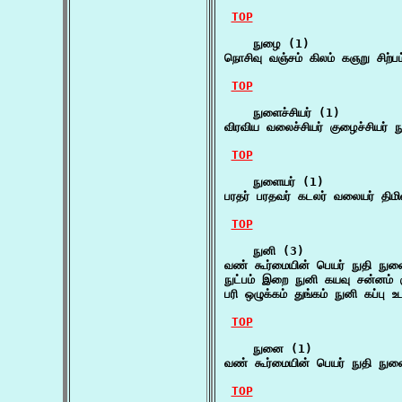
TOP
    நுழை (1)

நொசிவு வஞ்சம் கிலம் கஞறு சிற
TOP
    நுளைச்சியர் (1)

விரவிய வலைச்சியர் குழைச்சியர் ந
TOP
    நுளையர் (1)

பரதர் பரதவர் கடலர் வலையர் திமி
TOP
    நுனி (3)

வண் கூர்மையின் பெயர் நுதி நு
நுட்பம் இறை நுனி கயவு சன்னம் 
பரி ஒழுக்கம் துங்கம் நுனி கப்பு உ
TOP
    நுனை (1)

வண் கூர்மையின் பெயர் நுதி நு
TOP