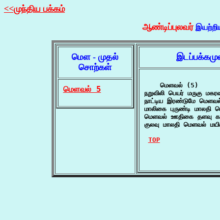
<<முந்திய பக்கம்
ஆண்டிப்புலவர்
இயற்றி
மௌ - முதல்
இடப்பக்கமு
சொற்கள்
    மெளவல் (5)

மெளவல் 5
நறுவிலி பெயர் மருகு ம
நாட்டிய இரண்டுமே மெளவல
மாலிகை புருண்டி மாலதி 
மெளவல் ஊதிகை தளவு கற்
குலவு மாலதி மெளவல் மயி
TOP