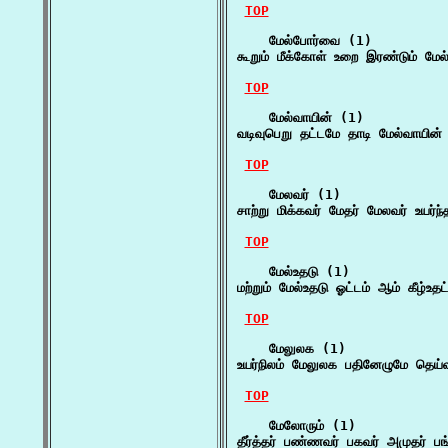
TOP
    மேல்போர்வை (1)

கூறும் மீக்கோள் உறை இரண்டும் ம
TOP
    மேல்வாயின் (1)

வடிவுபெறு தட்டமே தாடி மேல்வாயின்
TOP
    மேலவர் (1)

சாற்று மிக்கவர் மேதர் மேலவர் உயர்
TOP
    மேல்உதடு (1)

மற்றும் மேல்உதடு ஓட்டம் ஆம் கீழ்உத
TOP
    மேலுலக (1)

உயர்நிலம் மேலுலக பதினேழுமே தெ
TOP
    மேலோரும் (1)

தீர்த்தர் பண்ணவர் பகவர் அமுதர் ப