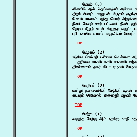
    மேவும் (6)

விளவில் ஆல் தெய்வஆண் அச்சை சா
திறல் மேவும் மானுடன் மிருகம் குரங
மேவும் மாலகம் ஐந்து பெயர் அருச்சு
நிலம் மேவும் ஊர் பட்டினம் திண் குறிஞ
நெடிய சீறூர் உடன் சிறுகுடி எனும் 
புரி நகரமே வாசம் மருதநிலம் மேவும்
TOP
    மேழகம் (2)

உடுவே செம்மறி பள்ளை வெள்ளை அ
  துரிவை சாகம் சகம் சாகளம் வற்
திண்ணகம் தகர் கிடா ஏழகம் மேழக
TOP
    மேழியர் (2)

மன்னு தனவைசியர் மேழியர் உழவர் 
கடவுள் நெடுமால் விளைஞர் உழவர் ம
TOP
    மேற்கு (1)

வகுத்த மேற்கு ஆம் உதக்கு உசதி உத
TOP