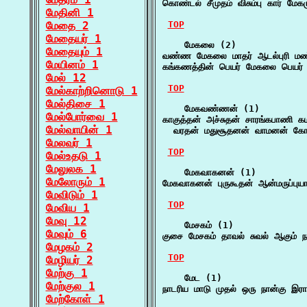
கொண்டல் சீமுதம் விசும்பு கார் 
மேதினி 1
மேதை 2
TOP
மேதையர் 1
    மேகலை (2)

மேதையும் 1
வண்ண மேகலை மாதர் ஆடல்புரி மண்ட
மேயினம் 1
கங்கணத்தின் பெயர் மேகலை பெயர் க
மேல் 12
TOP
மேல்காற்றினொடு 1
மேல்திசை 1
    மேகவண்ணன் (1)

மேல்போர்வை 1
காகுத்தன் அச்சுதன் சாரங்கபாணி
மேல்வாயின் 1
  வரதன் மதுசூதனன் வாமனன் கோவ
மேலவர் 1
TOP
மேல்உதடு 1
மேலுலக 1
    மேகவாகனன் (1)

மேலோரும் 1
மேகவாகனன் புருகூதன் ஆன்மருப்பு
மேவிடும் 1
TOP
மேவிய 1
மேவு 12
    மேசகம் (1)

மேவும் 6
குசை மேசகம் தாவல் சுவல் ஆகும் நா
மேழகம் 2
TOP
மேழியர் 2
மேற்கு 1
    மேட (1)

மேற்குல 1
நாடரிய மாடு முதல் ஒரு நான்கு இராச
மேற்கோள் 1