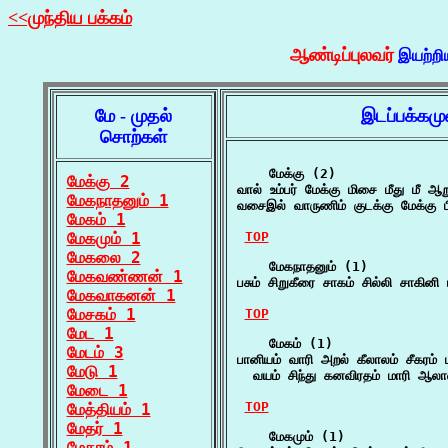
<<முந்திய பக்கம்
ஆண்டிப்புலவர்
இயற்றி
மே - முதல்
இடப்பக்கமு
சொற்கள்
    மேக்கு (2)

மேக்கு 2
வால் உம்பர் மேக்கு மிசை மீது மீ ஆ
மேகநாதனும் 1
வசைஇல் வாருணிம் குடக்கு மேக்கு பி
மேகம் 1
மேகமும் 1
TOP
மேகலை 2
    மேகநாதனும் (1)

மேகவண்ணன் 1
பசும் சிறுகீரை சாகம் சில்லி சாகினி
மேகவாகனன் 1
மேசகம் 1
TOP
மேட 1
    மேகம் (1)

மேடம் 3
பானியம் வாரி அறல் கீலாலம் சீகரம் பர
மேடு 1
  வயம் சிந்து கனவிரதம் மாரி ஆலா
மேடை 1
TOP
மேத்தியம் 1
மேதர் 1
    மேகமும் (1)

மேதரம் 1