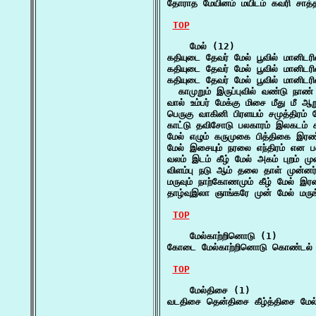
தோராத மேயினம் மயிடம் கவரி சாத்த
TOP
    மேல் (12)

கதியுடை தேவர் மேல் பூவில் மானிடரின
கதியுடை தேவர் மேல் பூவில் மானிடரின
கதியுடை தேவர் மேல் பூவில் மானிடரின
  காமுறும் இருப்புவில் வண்டு நா
வால் உம்பர் மேக்கு மிசை மீது மீ ஆ
பெருகு வாகினி பிரளயம் சமுத்திரம்
காட்டு தவிசோடு பலகாரம் இலகடம் 
மேல் எழும் கருமுகை பித்திகை இரண்
மேல் இசையும் நரலை எந்திரம் என ப
வலம் இடம் கீழ் மேல் அகம் புறம்
விளம்பு நடு ஆம் தலை தாள் முன்னர
மருவும் நாற்கோணமும் கீழ் மேல் இ
தாழ்வுஇலா ஞாங்கரே முன் மேல் மருங்
TOP
    மேல்காற்றினொடு (1)

கோடை மேல்காற்றினொடு கொண்டல் கீழ
TOP
    மேல்திசை (1)

வடதிசை தென்திசை கீழ்த்திசை மேல