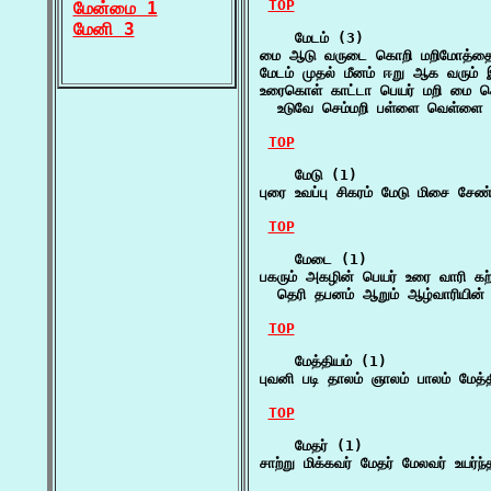
TOP
மேன்மை 1
மேனி 3
    மேடம் (3)

மை ஆடு வருடை கொறி மறிமோத்தை ம
மேடம் முதல் மீனம் ஈறு ஆக வரும் இ
உரைகொள் காட்டா பெயர் மறி மை க
  உடுவே செம்மறி பள்ளை வெள்ள
TOP
    மேடு (1)

புரை உவப்பு சிகரம் மேடு மிசை சேண் உ
TOP
    மேடை (1)

பகரும் அகழின் பெயர் உரை வாரி கற்ப
  தெரி தபனம் ஆறும் ஆழ்வாரியின் 
TOP
    மேத்தியம் (1)

புவனி படி தாலம் ஞாலம் பாலம் மேத
TOP
    மேதர் (1)

சாற்று மிக்கவர் மேதர் மேலவர் உயர்