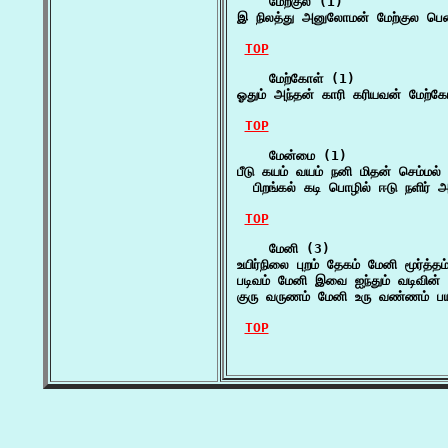
    மேற்குல (1)

இ நிலத்து அனுலோமன் மேற்குல பெ
TOP
    மேற்கோள் (1)

ஓதும் அந்தன் காரி கரியவன் மேற்க
TOP
    மேன்மை (1)

பீடு கயம் வயம் நனி மிதன் செம்ம
  பிறங்கல் கடி பொழில் ஈடு நளிர்
TOP
    மேனி (3)

உயிர்நிலை புறம் தேகம் மேனி மூர்த்தம
படிவம் மேனி இவை ஐந்தும் வடிவின்
குரு வருணம் மேனி உரு வண்ணம் பய
TOP