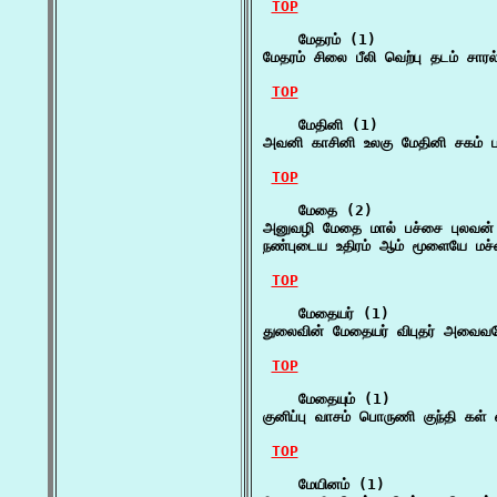
TOP
    மேதரம் (1)

மேதரம் சிலை பீலி வெற்பு தடம் சா
TOP
    மேதினி (1)

அவனி காசினி உலகு மேதினி சகம் பா
TOP
    மேதை (2)

அனுவழி மேதை மால் பச்சை புலவன்
நண்புடைய உதிரம் ஆம் மூளையே மச்
TOP
    மேதையர் (1)

துலைவின் மேதையர் விபுதர் அவைவல
TOP
    மேதையும் (1)

குனிப்பு வாசம் பொருணி குந்தி கள்
TOP
    மேயினம் (1)
