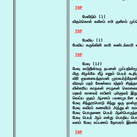
TOP
    மேவிடும் (1)

விதம்கொள் கலிசம் சமி குலிசம் முப்
TOP
    மேவிய (1)

மேவிய கருங்கிளி காரி கண்டங்காரி
TOP
    மேவு (12)

மேவு காற்றின்கரு தபனன் முப்பதின்மூ
மிகு கிழக்கே கீழ் எனும் பெயர் கூதி
விரி குவளையந்தாமன் முரசுயர்த்தோ
விரவும் மதர் கேண்மை உற்றார் சிறந்தா
விள்ளரிய காதகன் சாருகன் கொலைய
மறவர் கானவர் எயினர் புள்ளுவர் இ
வெய்ய குதம் ஆசனம் பவனமுடனே எச்
மேவு சிந்தூரமொடு சிந்து ஒரு நான்
மேவு கவிரம் கணவீரம் அத்துடன் கர
மேவு பொருணை பெயர் ஆன்பொருந்தம்
மேவு பெயர் ஆம் என்று பொதிய பொற
வளம் மேவு கப்பணம் தோமரம் இரண்
TOP