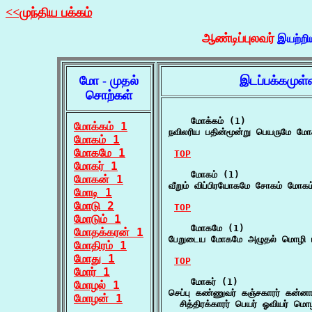
<<முந்திய பக்கம்
ஆண்டிப்புலவர்
இயற்றி
மோ - முதல்
இடப்பக்கமுள
சொற்கள்
    மோக்கம் (1)

மோக்கம் 1
நவிலரிய பதின்மூன்று பெயருமே மோக
மோகம் 1
மோகமே 1
TOP
மோகர் 1
    மோகம் (1)

மோகன் 1
வீறும் விப்பிரயோகமே சோகம் மோகம
மோடி 1
மோடு 2
TOP
மோடும் 1
    மோகமே (1)

மோதக்கரன் 1
பேறுடைய மோகமே அழுதல் மொழி பல
மோதிரம் 1
மோது 1
TOP
மோர் 1
    மோகர் (1)

மோழல் 1
செப்பு கண்ணுவர் கஞ்சகாரர் கன்னார்
மோழன் 1
  சித்திரக்காரர் பெயர் ஓவியர் மொழ