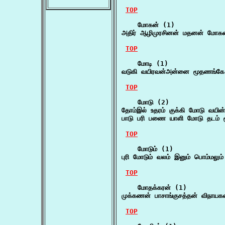
TOP
    மோகன் (1)

அதிர் ஆழிமுரசினன் மதனன் மோகன
TOP
    மோடி (1)

வடுகி வயிரவன்அன்னை மூதணங்கே 
TOP
    மோடு (2)

தோம்இல் உதரம் குக்கி மோடு வயின்
பாடு பரி பணை யாளி மோடு தடம் ம
TOP
    மோடும் (1)

புரி மோடும் வலம் இனும் பொம்மலும்
TOP
    மோதக்கரன் (1)

முக்கணன் பாசாங்குசத்தன் விநாய
TOP