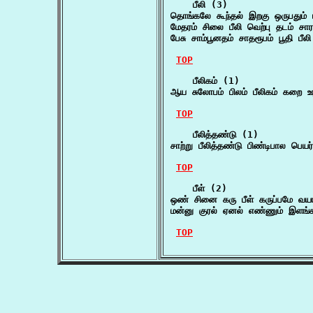
    பீலி (3)

தொங்கலே கூந்தல் இறகு ஒருபதும் 
மேதரம் சிலை பீலி வெற்பு தடம் ச
பேசு சாம்பூனதம் சாதரூபம் பூதி ப
TOP
    பீலிகம் (1)

ஆய சுலோபம் பிலம் பீலிகம் கறை உ
TOP
    பீலித்தண்டு (1)

சாற்று பீலித்தண்டு பிண்டிபால பெ
TOP
    பீள் (2)

ஒண் சினை கரு பீள் கருப்பமே வயாவ
மன்னு குரல் ஏனல் எண்ணும் இளங்க
TOP