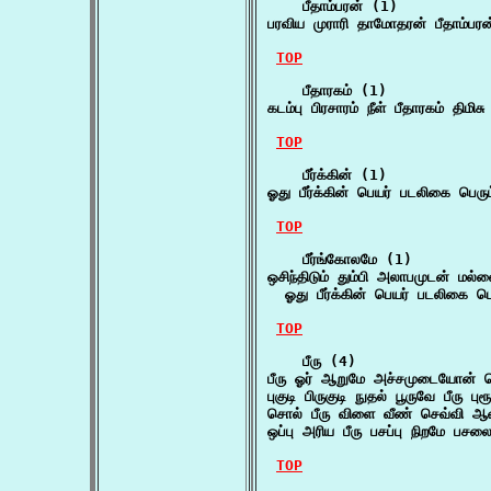
    பீதாம்பரன் (1)

பரவிய முராரி தாமோதரன் பீதாம்பரன
TOP
    பீதாரகம் (1)

கடம்பு பிரசாரம் நீள் பீதாரகம் திம
TOP
    பீர்க்கின் (1)

ஓது பீர்க்கின் பெயர் படலிகை பெரும
TOP
    பீர்ங்கோலமே (1)

ஒசிந்திடும் தும்பி அலாபமுடன் மல்ல
  ஓது பீர்க்கின் பெயர் படலிகை பெர
TOP
    பீரு (4)

பீரு ஓர் ஆறுமே அச்சமுடையோன் ப
புகுடி பிருகுடி நுதல் பூருவே பீரு 
சொல் பீரு விளை வீண் செவ்வி ஆற
ஒப்பு அரிய பீரு பசப்பு நிறமே ப
TOP