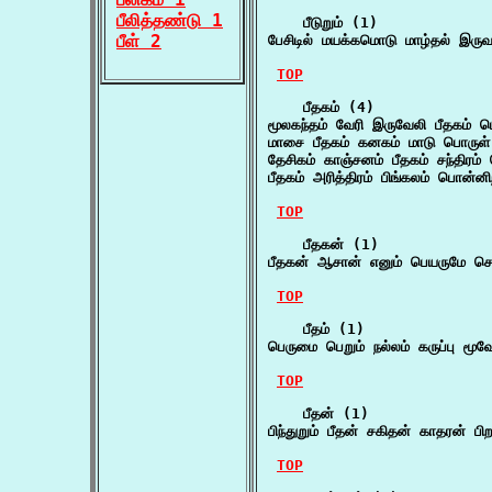
பீலித்தண்டு 1
    பீடுறும் (1)

பீள் 2
பேசிடில் மயக்கமொடு மாழ்தல் இரு
TOP
    பீதகம் (4)

மூலகந்தம் வேரி இருவேலி பீதகம் ம
மாசை பீதகம் கனகம் மாடு பொருள் 
தேசிகம் காஞ்சனம் பீதகம் சந்திரம
பீதகம் அரித்திரம் பிங்கலம் பொன்னி
TOP
    பீதகன் (1)

பீதகன் ஆசான் எனும் பெயருமே சொல
TOP
    பீதம் (1)

பெருமை பெறும் நல்லம் கருப்பு மூவே
TOP
    பீதன் (1)

பிந்துறும் பீதன் சகிதன் காதரன் பி
TOP