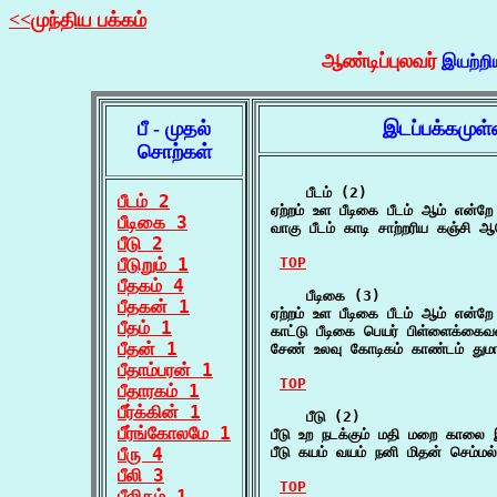
<<முந்திய பக்கம்
ஆண்டிப்புலவர்
இயற்றி
பீ - முதல்
இடப்பக்கமுள
சொற்கள்
    பீடம் (2)

பீடம் 2
ஏற்றம் உள பீடிகை பீடம் ஆம் என்ற
பீடிகை 3
வாகு பீடம் காடி சாற்றரிய கஞ்சி 
பீடு 2
பீடுறும் 1
TOP
பீதகம் 4
    பீடிகை (3)

பீதகன் 1
ஏற்றம் உள பீடிகை பீடம் ஆம் என்ற
பீதம் 1
காட்டு பீடிகை பெயர் பிள்ளைக்
பீதன் 1
சேண் உலவு கோடிகம் காண்டம் தும
பீதாம்பரன் 1
TOP
பீதாரகம் 1
பீர்க்கின் 1
    பீடு (2)

பீர்ங்கோலமே 1
பீடு உற நடக்கும் மதி மறை காலை 
பீரு 4
பீடு கயம் வயம் நனி மிதன் செம்
பீலி 3
TOP
பீலிகம் 1