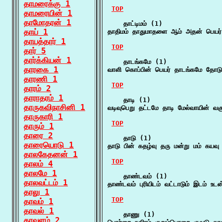
தாமரைக்கு 1
TOP
தாமரையின் 1
தாமோதரன் 1
    தாட்டிமம் (1)

தாய் 1
தாதிமம் தாதுமாதளை ஆம் அதன் பெயர் த
தாயத்தார் 1
TOP
தார் 5
தார்க்கியன் 1
    தாடங்கமே (1)

தாரகை 1
வாளி கொப்பின் பெயர் தாடங்கமே தோட
தாரணி 1
TOP
தாரம் 2
தாராதரம் 1
    தாடி (1)

தாருகவிநாசினி 1
வடிவுபெறு தட்டமே தாடி மேல்வாயின் வக
தாருகாரி 1
TOP
தாரும் 1
தாரை 2
    தாடு (1)

தாரையொடு 1
தாடு பின் கதழ்வு தரு மன்று மம் கய
தாலகேதனன் 1
TOP
தாலம் 4
தாலமே 1
    தாண்டவம் (1)

தாலவட்டம் 1
தாண்டவம் புரியிடம் வட்டாடும் இடம் உட
தாலு 1
TOP
தாவம் 1
தாவல் 1
    தாணு (1)

தாவளம் 2