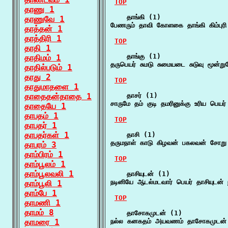
TOP
தாணு 1
    தாங்கி (1)

தாணுவே 1
பேணரும் தாவி கோளகை தாங்கி கிம்புரி ப
தாத்தன் 1
தாத்திரி 1
TOP
தாதி 1
    தாங்கு (1)

தாதிமம் 1
தருபெயர் சுமடு சுமையடை சுடுவு மூன்றும
தாதில்படும் 1
தாது 2
TOP
தாதுமாதளை 1
தாதைதன்தாதை 1
    தாசர் (1)

சாருமே தம் குடி தமரினுக்கு உரிய பெயர
தாதையே 1
தாபதம் 1
TOP
தாபதர் 1
தாபதர்கள் 1
    தாசி (1)

தருமநாள் காடு கிழவன் பகலவன் சோறு தா
தாபரம் 3
தாம்பிரம் 1
TOP
தாம்பூலம் 1
தாம்பூலவலி 1
    தாசியுடன் (1)

நடினியே ஆடல்மடவார் பெயர் தாசியுடன்
தாம்பூலி 1
தாம்பே 1
TOP
தாமணி 1
தாமம் 8
    தாசோகமுடன் (1)

தாமரை 1
நல்ல கனகதம் அயவணம் தாசோகமுடன் ந