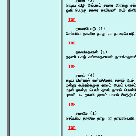
    தாரை (2)

நெடிய விழி அம்பகம் தாரை நோக்கு சக்
ஒளி பெருகு தாரை கண்மணி ஆம் விளி
TOP
    தாரையொடு (1)

செப்பரிய தாலமே தாலு நா தாரையொடு ச
TOP
    தாலகேதனன் (1)

தரணி புகழ் கங்கைதனயன் தாலகேதனன்
TOP
    தாலம் (4)

கடிய பின்கால் கன்னமொடு தாலம் ஆம்
மன்னு கூந்தற்கமுகு தாலம் ஆலம் பனச
மறலி நான்கு பெயர் தாளி தாலம் பெண்
புவனி படி தாலம் ஞாலம் பாலம் மேத்தி
TOP
    தாலமே (1)

செப்பரிய தாலமே தாலு நா தாரையொடு ச
TOP