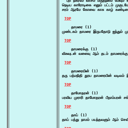
  புரி நகரமே வாசம் மருதநிலம் மேவும் 
நெடிய காரோடிகை எனும் பட்டம் முகுடமே
சரம் ஆரமே கோவை காசு காழ் கண்டிக
TOP
    தாமரை (1)

முண்டகம் தாமரை இருபதோடு ஐந்தும் மு
TOP
    தாமரைக்கு (1)

விசுவுடன் வளைவு ஆம் தடம் தாமரைக்கு 
TOP
    தாமரையின் (1)

தரு பத்மநிதி தூய தாமரையின் வடிவம் 
TOP
    தாமோதரன் (1)

பரவிய முராரி தாமோதரன் பீதாம்பரன் சங
TOP
    தாய் (1)

தாய் பத்து நாமம் பயந்தவளும் ஆம் ச