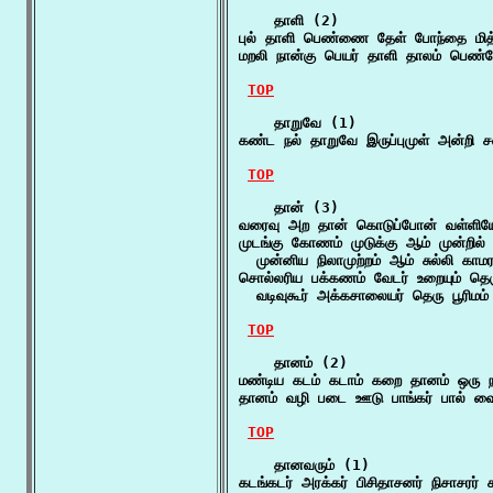
    தாளி (2)

புல் தாளி பெண்ணை தேள் போந்தை மித்
மறலி நான்கு பெயர் தாளி தாலம் பெண்
TOP
    தாறுவே (1)

கண்ட நல் தாறுவே இருப்புமுள் அன்றி 
TOP
    தான் (3)

வரைவு அற தான் கொடுப்போன் வள்ளியோ
முடங்கு கோணம் முடுக்கு ஆம் முன்றில்
  முன்னிய நிலாமுற்றம் ஆம் சுல்லி கா
சொல்லரிய பக்கணம் வேடர் உறையும் தெ
  வடிவுகூர் அக்கசாலையர் தெரு பூரிமம
TOP
    தானம் (2)

மண்டிய கடம் கடாம் கறை தானம் ஒரு நா
தானம் வழி படை ஊடு பாங்கர் பால் வைப
TOP
    தானவரும் (1)

கடங்கடர் அரக்கர் பிசிதாசனர் நிசாசரர்