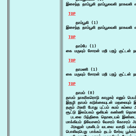
இசைந்த தாம்பூலி தாம்பூலவலி நாகவலி
TOP
    தாம்பூலி (1)

இசைந்த தாம்பூலி தாம்பூலவலி நாகவலி
TOP
    தாம்பே (1)

கை மருவும் சோரன் மறி பறழ் குட்டன் 
TOP
    தாமணி (1)

கை மருவும் சோரன் மறி பறழ் குட்டன் 
TOP
    தாமம் (8)

தாமம் நாகரிகரொடு காழுகர் எனும் பெயர்
இதழி தாமம் கடுக்கையுடன் மதலையும் 
தகும் அலரி போது புட்பம் சுமம் சும்ம
சூட்டு இலம்பகம் ஒலியல் கண்ணி தொட
  படலை பித்திகை தொடையல் இண்டை தா
மாக்கியம் நிவேசனம் வேசரம் கோசரம் அருப
  அகலுள் புகலிடம் வடவை வசதி பக்க
பொலிவுபெறு பாக்கம் தடம் சேர்வு பூக்கம