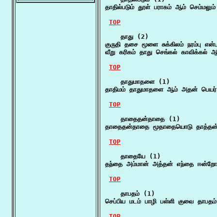
தாதில்படும் தூள் பராகம் ஆம் செம்மலும
TOP
    தாது (2)

குருதி தசை மூளை சுக்கிலம் நரம்பு என
வீறு கரிகம் தாது செங்கல் காவிக்கல் ஆ
TOP
    தாதுமாதளை (1)

தாதிமம் தாதுமாதளை ஆம் அதன் பெயர் த
TOP
    தாதைதன்தாதை (1)

தாதைதன்தாதை மூதாதையொடு தாத்தன் 
TOP
    தாதையே (1)

தந்தை அம்மான் அத்தன் எந்தை ஈன்ற
TOP
    தாபதம் (1)

செப்பிய மடம் பாழி பள்ளி குவை தாபத
TOP