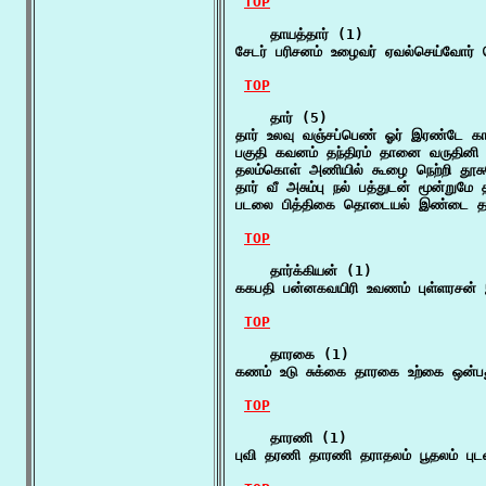
TOP
    தாயத்தார் (1)

சேடர் பரிசனம் உழைவர் ஏவல்செய்வோர் 
TOP
    தார் (5)

தார் உலவு வஞ்சப்பெண் ஓர் இரண்டே கா
பகுதி கவனம் தந்திரம் தானை வருதினி
தலம்கொள் அணியில் கூழை நெற்றி தூசு
தார் வீ அசும்பு நல் பத்துடன் மூன்றுமே
படலை பித்திகை தொடையல் இண்டை தார்
TOP
    தார்க்கியன் (1)

ககபதி பன்னகவயிரி உவணம் புள்ளரசன் இ
TOP
    தாரகை (1)

கணம் உடு சுக்கை தாரகை உற்கை ஒன்பத
TOP
    தாரணி (1)

புவி தரணி தாரணி தராதலம் பூதலம் புடவி