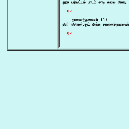
தூசு பரிவட்டம் பாடம் சாடி கலை கோட
TOP
    தானைத்தலைவர் (1)

தீரர் ஈரொன்பதும் மிக்க தானைத்தலைவர் 
TOP