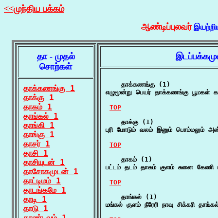
<<முந்திய பக்கம்
ஆண்டிப்புலவர்
இயற்றி
தா - முதல்
இடப்பக்கமு
சொற்கள்
    தாக்கணங்கு (1)

தாக்கணங்கு 1
எழுமூன்று பெயர் தாக்கணங்கு பூமகள
தாக்கு 1
தாகம் 1
TOP
தாங்கல் 1
    தாக்கு (1)

தாங்கி 1
புரி மோடும் வலம் இனும் பொம்மலும் அன்
தாங்கு 1
தாசர் 1
TOP
தாசி 1
    தாகம் (1)

தாசியுடன் 1
பட்டம் தடம் தாகம் குளம் சுனை கேணி
தாசோகமுடன் 1
தாட்டிமம் 1
TOP
தாடங்கமே 1
    தாங்கல் (1)

தாடி 1
மங்கல் குளம் நீரேரி நாவு சிக்கரி தாங்
தாடு 1
தாண்டவம் 1