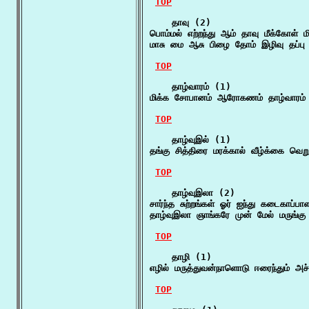
TOP
    தாவு (2)

பொம்மல் எற்றந்து ஆம் தாவு மீக்கோள் மிக
மாசு மை ஆசு பிழை தோம் இழிவு தப்பு
TOP
    தாழ்வாரம் (1)

மிக்க சோபானம் ஆரோகணம் தாழ்வாரம் 
TOP
    தாழ்வுஇல் (1)

தங்கு சித்திரை மரக்கால் வீழ்க்கை வெறு
TOP
    தாழ்வுஇலா (2)

சார்ந்த சுற்றங்கள் ஓர் ஐந்து கடைகாப்ப
தாழ்வுஇலா ஞாங்கரே முன் மேல் மருங்கு 
TOP
    தாழி (1)

எழில் மருத்துவன்நாளொடு ஈரைந்தும் அச்
TOP