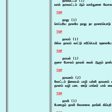
    தாலவட்டம் (1)

வால் தாலவட்டம் ஆம் வால்நுனை வேசகம்
TOP
    தாலு (1)

செப்பரிய தாலமே தாலு நா தாரையொடு ச
TOP
    தாவம் (1)

மிக்க தாவம் காட்டு எரிப்பெயர் உறகைய
TOP
    தாவல் (1)

குசை மேசகம் தாவல் சுவல் ஆகும் நான்க
TOP
    தாவளம் (2)

கோட்டம் நிலையம் பாழி பள்ளி தாவளம் வ
தானம் வழி படை ஊடு பாங்கர் பால் வைப
TOP
    தாவி (1)

பேணரும் தாவி கோளகை தாங்கி கிம்புரி ப