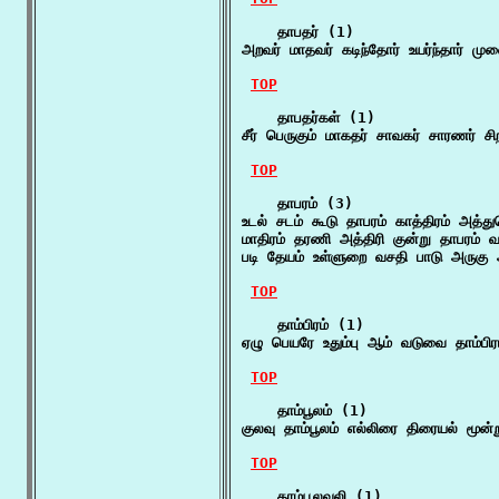
    தாபதர் (1)

அறவர் மாதவர் கடிந்தோர் உயர்ந்தார் 
TOP
    தாபதர்கள் (1)

சீர் பெருகும் மாகதர் சாவகர் சாரணர் 
TOP
    தாபரம் (3)

உடல் சடம் கூடு தாபரம் காத்திரம் அத்த
மாதிரம் தரணி அத்திரி குன்று தாபரம் 
படி தேயம் உள்ளுறை வசதி பாடு அருகு
TOP
    தாம்பிரம் (1)

ஏழு பெயரே உதும்பு ஆம் வடுவை தாம்பிர
TOP
    தாம்பூலம் (1)

குலவு தாம்பூலம் எல்லிரை திரையல் மூன்ற
TOP
    தாம்பூலவலி (1)
