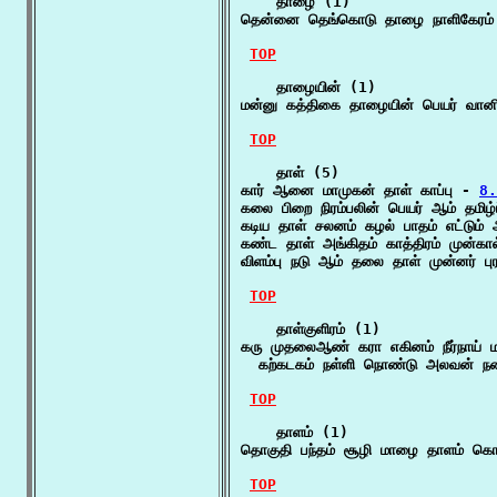
    தாழை (1)

தென்னை தெங்கொடு தாழை நாளிகேரம் த
TOP
    தாழையின் (1)

மன்னு கத்திகை தாழையின் பெயர் வானி
TOP
    தாள் (5)

கார் ஆனை மாமுகன் தாள் காப்பு - 
8.
கலை பிறை நிரம்பலின் பெயர் ஆம் தமிழ்
கடிய தாள் சலனம் கழல் பாதம் எட்டும் 
கண்ட தாள் அங்கிதம் காத்திரம் முன்கால
விளம்பு நடு ஆம் தலை தாள் முன்னர் ப
TOP
    தாள்குளிரம் (1)

கரு முதலைஆண் கரா எகினம் நீர்நாய் ம
  கற்கடகம் நள்ளி நொண்டு அலவன் ந
TOP
    தாளம் (1)

தொகுதி பந்தம் சூழி மாழை தாளம் கொம
TOP