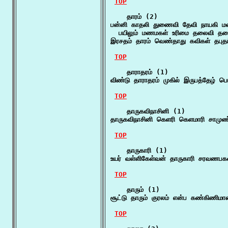
TOP
    தாரம் (2)

பன்னி காதலி துணைவி தேவி நாயகி மனை
  பயிலும் மணமகள் உரிமை தலைவி தலை
இரசதம் தாரம் வெண்தாது கவிகள் தப
TOP
    தாராதரம் (1)

விண்டு தாராதரம் முகில் இருபத்தேழ் பெ
TOP
    தாருகவிநாசினி (1)

தாருகவிநாசினி கெளரி கெளமாரி சாமுண
TOP
    தாருகாரி (1)

உயர் வள்ளிகேள்வன் தாருகாரி சரவணப
TOP
    தாரும் (1)

சூட்டு தாரும் குரலம் என்ப கண்கிணி
TOP