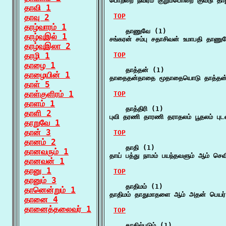
பொற்றை நவிரம் குறும்பொறை குவடு தாணு
தாவி 1
TOP
தாவு 2
தாழ்வாரம் 1
    தாணுவே (1)

தாழ்வுஇல் 1
சங்கரன் சம்பு சதாசிவன் உமாபதி தாணு
தாழ்வுஇலா 2
தாழி 1
TOP
தாழை 1
    தாத்தன் (1)

தாழையின் 1
தாதைதன்தாதை மூதாதையொடு தாத்தன் 
தாள் 5
தாள்குளிரம் 1
TOP
தாளம் 1
    தாத்திரி (1)

தாளி 2
புவி தரணி தாரணி தராதலம் பூதலம் புடவி
தாறுவே 1
தான் 3
TOP
தானம் 2
    தாதி (1)

தானவரும் 1
தாய் பத்து நாமம் பயந்தவளும் ஆம் ச
தானவன் 1
தானு 1
TOP
தானும் 3
    தாதிமம் (1)

தானென்றும் 1
தாதிமம் தாதுமாதளை ஆம் அதன் பெயர் த
தானை 4
தானைத்தலைவர் 1
TOP
    தாதில்படும் (1)
