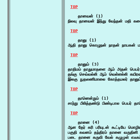
TOP
    தானவன் (1)

நிலவு தானவன் இந்து வேந்தன் மதி கல
TOP
    தானு (1)

ஆதி தானு கொழுநன் நாதன் நாயகன் 
TOP
    தானும் (3)

தாதிமம் தாதுமாதளை ஆம் அதன் பெயர் த
தங்கு செவ்வல்லி ஆம் வெள்ளல்லி கயிர
இலகு நுதலணிமாலை கோத்தமலர் தானும் 
TOP
    தானென்றும் (1)

சாற்று பீலித்தண்டு பிண்டிபால பெயர் 
TOP
    தானை (4)

ஆன தேர் கரி பரியுடன் கூட்டியே ம
பகுதி கவனம் தந்திரம் தானை வருதினி
படை தானை கருவி வேல் கழுமுள் எஃகம