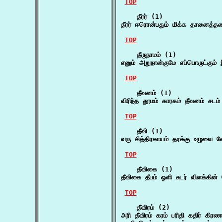
TOP
    தீரர் (1)

தீரர் ஈரொன்பதும் மிக்க தானைத்தலை
TOP
    தீருநாமம் (1)

எனும் அறுநான்குமே எப்பொருட்கும
TOP
    தீவனம் (1)

விரிந்த தூமம் காரகம் தீவனம் சடம
TOP
    தீவி (1)

வரு சித்திரகாயம் தரக்கு உழுவை வ
TOP
    தீவிகை (1)

தீவிகை தீபம் ஒளி சுடர் விளக்கின
TOP
    தீவிரம் (2)

அரி தீவிரம் கரம் பரிதி கதிர் கி