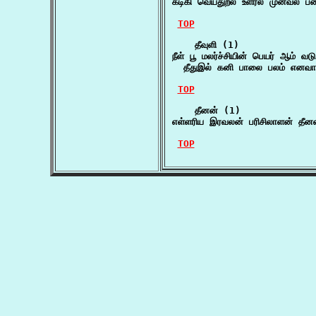
கடிகி வெய்துறல் உளரல் முனவல் ப
TOP
    தீவுளி (1)

நீள் பூ மலர்ச்சியின் பெயர் ஆம் வடு ப
  தீதுஇல் கனி பாலை பலம் எனவாம
TOP
    தீனன் (1)

எள்ளரிய இரவலன் பரிசிலாளன் தீன
TOP