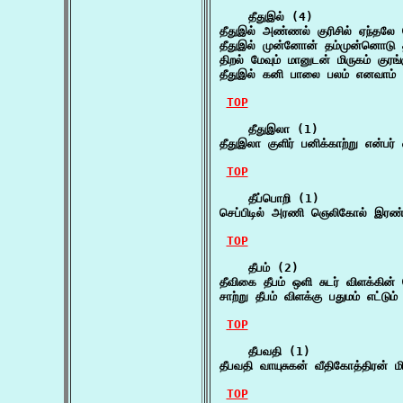
    தீதுஇல் (4)

தீதுஇல் அண்ணல் குரிசில் ஏந்த
தீதுஇல் முன்னோன் தம்முன்னொடு
திறல் மேவும் மானுடன் மிருகம் குர
தீதுஇல் கனி பாலை பலம் எனவாம் 
TOP
    தீதுஇலா (1)

தீதுஇலா குளிர் பனிக்காற்று என்பர்
TOP
    தீப்பொறி (1)

செப்பிடில் அரணி ஞெலிகோல் இரண்ட
TOP
    தீபம் (2)

தீவிகை தீபம் ஒளி சுடர் விளக்கின
சாற்று தீபம் விளக்கு பதுமம் எட்டு
TOP
    தீபவதி (1)

தீபவதி வாயுசுகன் வீதிகோத்திரன் 
TOP