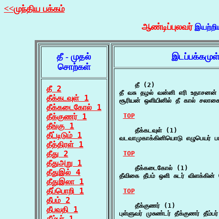
<<முந்திய பக்கம்
ஆண்டிப்புலவர்
இயற்றி
தீ - முதல்
இடப்பக்கமுள
சொற்கள்
    தீ (2)

தீ 2
தீ வசு தழல் வன்னி எரி உதாசனன் 
தீக்கடவுள் 1
சூரியன் ஒளியினில் தீ கால் சலாகை
தீக்கடைகோல் 1
தீக்குணர் 1
TOP
தீங்கு 1
    தீக்கடவுள் (1)

தீட்டிடும் 1
வடவாமுகாக்கினியொடு எழுபெயர் பா
தீத்திரள் 1
தீது 2
TOP
தீதுஅறு 1
    தீக்கடைகோல் (1)

தீதுஇல் 4
தீவிகை தீபம் ஒளி சுடர் விளக்கின
தீதுஇலா 1
தீப்பொறி 1
TOP
தீபம் 2
    தீக்குணர் (1)

தீபவதி 1
புள்ளுவர் முசுண்டர் தீக்குணர் தீம
தீம்பர் 1