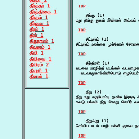
தீர்த்தர் 1
TOP
தீர்த்திகை 1
    தீங்கு (1)

தீர்தல் 1
மறு தீங்கு துகள் இன்னல் அவ்வம் 
தீர்வை 1
தீரம் 1
TOP
தீரர் 1
    தீட்டிடும் (1)

தீருநாமம் 1
தீட்டிடும் உலக்கை முக்கோல் சோன
தீவனம் 1
தீவி 1
TOP
தீவிகை 1
    தீத்திரள் (1)

தீவிரம் 2
வடவை ஊழித்தீ மடங்கல் வடவாமுகம்
தீவுளி 1
  வடவாமுகாக்கினியொடு எழுபெயர் 
தீனன் 1
TOP
    தீது (2)

தீது உறு கரும்பாம்பு தமமே இராகு 
கவடு பங்கம் தீது கோது செயிர் வலம
TOP
    தீதுஅறு (1)

செப்பிய மடம் பாழி பள்ளி குவை 
TOP