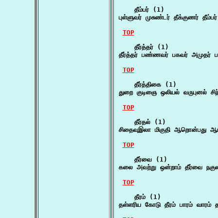
    தீம்பர் (1)

புள்ளுவர் முசுண்டர் தீக்குணர் தீம
TOP
    தீர்த்தர் (1)

தீர்த்தர் பண்ணவர் பகவர் அமுதர் 
TOP
    தீர்த்திகை (1)

துறை குடிஞை ஒலியல் வருபுனல் சி
TOP
    தீர்தல் (1)

சிதைவுஇலா மிகுதி ஆறொன்பது ஆம் 
TOP
    தீர்வை (1)

கலை அவற்று ஒன்றாம் தீர்வை நகுல
TOP
    தீரம் (1)

தள்ளரிய கோடு தீரம் பாரம் வார