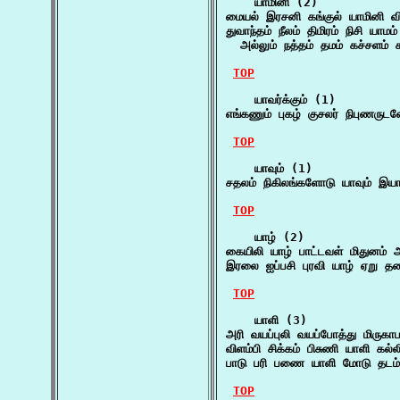
    யாமினி (2)

மையல் இரசனி கங்குல் யாமினி வ
துவாந்தம் நீலம் திமிரம் நிசி யாம
  அல்லும் நத்தம் தமம் கச்சளம் 
TOP
    யாவர்க்கும் (1)

எங்கணும் புகழ் குசலர் நிபுணருடன
TOP
    யாவும் (1)

சதலம் நிகிலங்களோடு யாவும் இயா
TOP
    யாழ் (2)

கையிலி யாழ் பாட்டவள் மிதுனம்
இரலை ஐப்பசி புரவி யாழ் ஏறு த
TOP
    யாளி (3)

அரி வயப்புலி வயப்போத்து மிருக
விளம்பி சிக்கம் பிசுணி யாளி கல
பாடு பரி பணை யாளி மோடு தடம்
TOP