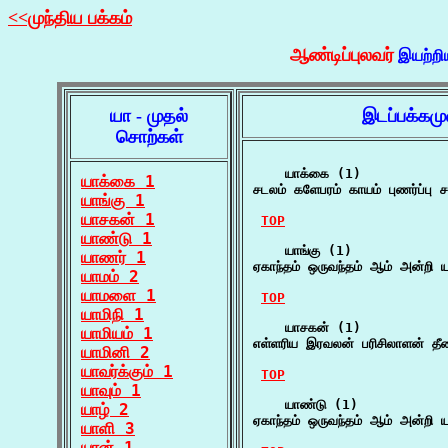
<<முந்திய பக்கம்
ஆண்டிப்புலவர்
இயற்றி
யா - முதல்
இடப்பக்கம
சொற்கள்
    யாக்கை (1)

யாக்கை 1
சடலம் களேபரம் காயம் புணர்ப்பு 
யாங்கு 1
யாசகன் 1
TOP
யாண்டு 1
    யாங்கு (1)

யாணர் 1
ஏகாந்தம் ஒருவந்தம் ஆம் அன்றி ய
யாமம் 2
யாமளை 1
TOP
யாமிநி 1
    யாசகன் (1)

யாமியம் 1
எள்ளரிய இரவலன் பரிசிலாளன் த
யாமினி 2
யாவர்க்கும் 1
TOP
யாவும் 1
    யாண்டு (1)

யாழ் 2
ஏகாந்தம் ஒருவந்தம் ஆம் அன்றி ய
யாளி 3
யான் 1