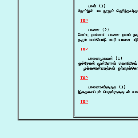
    யான் (1)

தோம்இல் பல நூலும் தெரிந்தவர்த
TOP
    யானை (2)

வெம்பு நால்வாய் யானை நாமம் நாற
தகும் பயம்பொடு வாரி யானை படு
TOP
    யானைமுகவன் (1)

மூத்தோன் முன்னோன் கெளரிசேய
  முக்கணன்மைந்தன் ஒற்றைக்கொம
TOP
    யானைஉண்குருகு (1)

இருதலைப்புள் பெருங்குருகுடன் ய
TOP