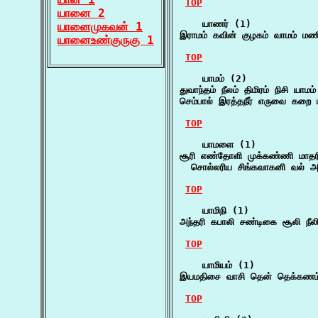
TOP
யானை 2
    யாணர் (1)

யானைமுகவன் 1
இராமம் கவின் குழகம் வாமம் ம
யானைஉண்குருகு 1
TOP
    யாமம் (2)

துவாந்தம் நீலம் திமிரம் நிசி யா
செம்பால் இரத்தநீர் எருவை கறை ய
TOP
    யாமளை (1)

சூரி எண்தோளி முக்கண்ணி மாதரி
  சொல்லரிய சிங்கவாகனி வல் 
TOP
    யாமிநி (1)

அந்தரி கபாலி சண்டிகை சூலி நீலி
TOP
    யாமியம் (1)

இயமதிசை வாசி தென் தெக்கணம் 
TOP