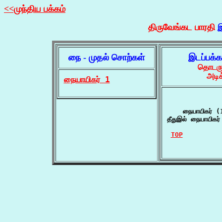
<<முந்திய பக்கம்
திருவேங்கட பாரதி
இ
நை - முதல் சொற்கள்
இடப்பக்
தொடருக
அடிக
நையாயிகர் 1
    நையாயிகர் (1
தீதுஇல் நையாயிகர் 
TOP