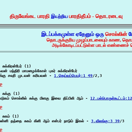
திருவேங்கட பாரதி
பாரதிதீபம் - தொடரடைவு
இயற்றிய
இடப்பக்கமுள்ள ஏதேனும் ஒரு
சொல்லின்
ம
தொடருக்குரிய முழுப்பாடலையும் காண, தொட
அடிக்கோடிடப்பட்டுள்ள பாடல் எண்ணைச் ச
சுக்கிரன்பேர் (1)

வன் மந்திரி மாமழைக்கோள் புகர் சுக்கிரன்பேர்

ங்கு சவுரி முடவன் கரியவன் - 
1.தெய்வப்பெயர்:1 49
/2,3

P
 சுக்கு (1)

ிகடுகம் சொல்லில் சுக்கு மிளகு இவை திப்பிலி ஆம் - 
12.பல்பொருள்கூட்டம்:1
P
 சுகம் (1)

ன்னி தத்தை சுகம் கிளி ஆம் என்பர் நாடும் இகல் - 
3.விலங்கு:3 39
/3

P