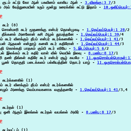
ு குடம் சுட்டு கோ ஆன் பசுவினம் வாலிய ஆன் - 
3.விலங்கு:3 7
/3

ம் அவ் வேற்றுமையின் உரும் மூன்று உரைக்கில் சுட்டு இதாம் - 
10.ஒலிப்பெயர்
P
 சுடர் (8)

ி சொன்மாரி சுடர் மூதணங்கு என்பர் தொன்முகடி - 
1.தெய்வப்பெயர்:1 28
/2

ர் தீக்கனல் அனலோன் சுசி அழல் தூமத்தனே - 
1.தெய்வப்பெயர்:1 39
/4

ம் சுடர் விளக்கும் தீபம் என்பர் சுடர்க்கனலில் - 
1.தெய்வப்பெயர்:1 41
/3

ியன் ஆதவன் என்றூழ் கனலி சுடர் கதிரோன் - 
1.தெய்வப்பெயர்:1 44
/3

கதி கொல்கதி பாதகம் கும்பி சுடர் எரியே - 
5.இடப்பெயர்:5 6
/2

ியல் இலக்கம் சுடர் கதிர் வாள் வில் வெயில் நிலவு - 
8.பண்பு:8 17
/1

ி தண் திங்கள் கதிரே சுடர் என்பர் சூழ் கயமே - 
11.ஒருசொல்பல்பொருள்:1
ர் பூண் தொகுதி படைக்கலம் பல்லியத்தின் தொடர் யாழ் - 
11.ஒருசொல்பல்பொ
P
 சுடர்க்கனலில் (1)

ம் சுடர் விளக்கும் தீபம் என்பர் சுடர்க்கனலில்

ாழும் அணங்கு வெம்பாவகனாக வகுத்தனரே - 
1.தெய்வப்பெயர்:1 41
/3,4

P
 சுடர்தல் (1)

வு ஒளி ஆகும் இலங்கல் சுடர்தல் வயங்கல் அவிர் - 
8.பண்பு:8 17
/3

P
சுடர்வட்டம் (1)
