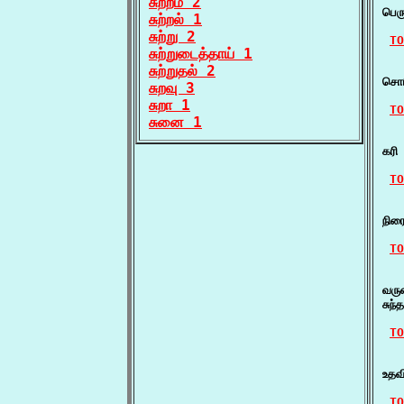
சுற்றம் 2
பெர
சுற்றல் 1
சுற்று 2
TO
சுற்றுடைத்தாய் 1
   
சுற்றுதல் 2
சொர
சுறவு 3
சுறா 1
TO
சுனை 1
    
கரி
TO
   
நிர
TO
   
வரு
சுந
TO
   
உதவ
TO