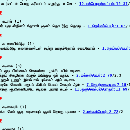
 சுடர்வட்டம் பொரு கரிவட்டம் வறுத்து உடனே - 
12.பல்பொருள்கூட்டம்:12 37
/
P
 சுடரார் (1)

ரார் புருடன்தினம் தோணி சூலம் தொடர்ந்த தொழு - 
1.தெய்வப்பெயர்:1 63
/1
P
 சுடலையில்ஆடி (1)

லையில்ஆடி கறைக்கண்டன் கூற்று உதைத்தோன் சடையோன் - 
1.தெய்வப்பெயர்
P
 சுடிகை (3)

தம் முடி பின்னகம் கொண்டை முச்சி பயில் சுடிகை

்தும் சிகழிகை ஆகும் மயிர்முடி ஓர் உறுப்பு - 
2.மக்கள்பெயர்:2 70
/2,3

 நுதல் பூணும் இலம்பகம் புல்லகம் ஆம் சுடிகை

ுடியே மெளலி மகுடம் கிரீடம் மொய் சேகரம் ஆம் - 
7.செயற்கைவடிவ:7 18
/1
ைதரு சூளிகையோடே சுடிகை புணரி கடல் - 
11.ஒருசொல்பல்பொருள்:11 69
/
P
 சுடிகையும் (1)

்க செம் சூடி சுடிகையும் சூளி தொகு புலமை - 
2.மக்கள்பெயர்:2 72
/2

P
 சுடுகாடு (1)
