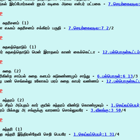
கல் இரப்போர்கலன் ஐயம் கடிகை அவை என்பர் மட்பகை - 
7.செயற்கைவடிவ
P
 சுதரிசனம் (1)

 எஃகம் சுதரிசனம் சக்கிரம் பருதி - 
7.செயற்கைவடிவ:7 2
/2

P
 சுதலத்தொடும் (1)

ார் சுதலத்தொடும் மென் இராதலம் காண் கைக்கெட்டா - 
12.பல்பொருள்கூட்ட
P
 சுதை (2)

ிகின்ற சாம்பல் சுதை களபம் சுடுசுண்ணமும் சாந்து - 
6.பல்பொருள்:6 13
/3

லு மண் செங்கல்லு உலோகம் மரம் சுதை காமர் வண்ணம் - 
12.பல்பொருள்கூட்
P
சுந்தரம் (2)

ம் சீதம் அம்புதம் கார் குயில் சுந்தரம் விண்டு கொண்மூவும் - 
1.தெய்வப்பெயர
்தரம் மிக்கது அ சங்குக்கு வாரணம் சொல்லுவரே - 
3.விலங்கு:3 50
/4

P
சுந்தரி (1)

ற்ற சுந்தரி இந்திரன்தேவி செறி பெயரே - 
1.தெய்வப்பெயர்:1 31
/4
