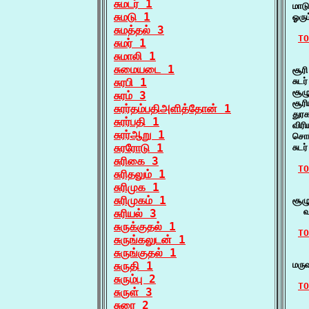
சுமடர் 1
மாட
சுமடு 1
ஓரு
சுமத்தல் 3
TO
சுமர் 1
சுமாலி 1
   
சுமையடை 1
சூர
சுரபி 1
சுட
சூழு
சுரம் 3
சூர
சுரர்தம்பதிஅளித்தோன் 1
துர
சுரர்பதி 1
விர
சுரர்ஆறு 1
சொர
சுரரோடு 1
சுட
சுரிகை 3
TO
சுரிதலும் 1
சுரிமுக 1
   
சுரிமுகம் 1
சூழு
  வ
சுரியல் 3
சுருக்குதல் 1
TO
சுருங்கலுடன் 1
சுருங்குதல் 1
   
சுருதி 1
மரு
சுரும்பு 2
TO
சுருள் 3
சுரை 2
    