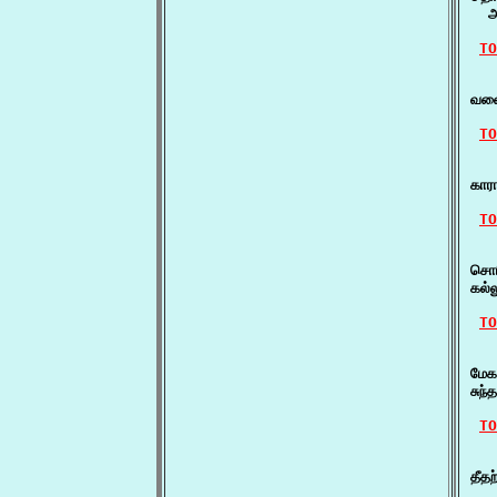
  அ
TO
   
வளை
TO
   
கார
TO
   
சொர
கல்
TO
    
மேக
சுந
TO
    
தீத