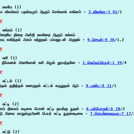
 சுகமே (1)

மே விகங்கம் பதங்கமும் ஆகும் செங்கால் எகினம் - 
3.விலங்கு:3 42
/1

P
 சுங்கம் (1)

ிறையே திறை அன்றி உலகிறை ஆகும் சுங்கம்

ரவு கலித்தல் அகம் சுற்றுதல் பம்மலுடன் அஞறல் - 
9.செயல்:9 36
/1,2

P
 சுசி (1)

ர் தீக்கனல் அனலோன் சுசி அழல் தூமத்தனே - 
1.தெய்வப்பெயர்:1 39
/4

P
 சுட்டல் (1)

த்தல் குறித்தல் உணருதல் சுட்டல் கருதுதல் ஆம் - 
8.பண்பு:8 31
/1

P
சுட்டி (2)

ாம் திலகம் கடிகை பொன் சுட்டி தயங்கு நுதல் - 
6.பல்பொருள்:6 10
/2

ு அவை காதுக்குஅணி பெயர் சுட்டி நுதல்சுடிகை - 
7.செயற்கைவடிவ:7 17
/
P
சுட்டு (2)
