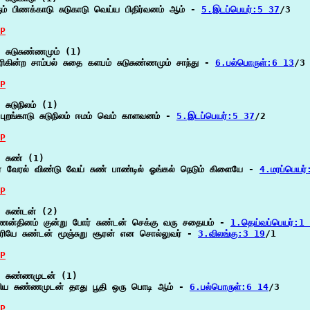
ும் பிணக்காடு சுடுகாடு வெய்ய பிதிர்வனம் ஆம் - 
5.இடப்பெயர்:5 37
/3

P
 சுடுசுண்ணமும் (1)

ிகின்ற சாம்பல் சுதை களபம் சுடுசுண்ணமும் சாந்து - 
6.பல்பொருள்:6 13
/3

P
சுடுநிலம் (1)

 புறங்காடு சுடுநிலம் ஈமம் வெம் காளவனம் - 
5.இடப்பெயர்:5 37
/2

P
 சுண் (1)

ை வேரல் விண்டு வேய் சுண் பாண்டில் ஓங்கல் நெடும் கிளையே - 
4.மரப்பெயர
P
 சுண்டன் (2)

ணன்தினம் குன்று போர் சுண்டன் செக்கு வரு சதையம் - 
1.தெய்வப்பெயர்:1
்தரியே சுண்டன் மூஞ்சுறு சூரன் என சொல்லுவர் - 
3.விலங்கு:3 19
/1

P
 சுண்ணமுடன் (1)

ிய சுண்ணமுடன் தாது பூதி ஒரு பொடி ஆம் - 
6.பல்பொருள்:6 14
/3

P