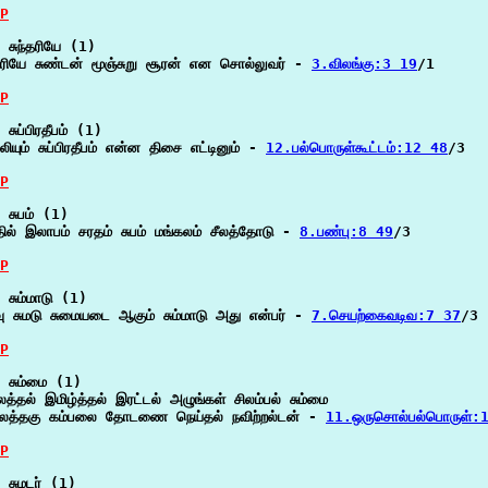
P
 சுந்தரியே (1)

்தரியே சுண்டன் மூஞ்சுறு சூரன் என சொல்லுவர் - 
3.விலங்கு:3 19
/1

P
சுப்பிரதீபம் (1)

ியும் சுப்பிரதீபம் என்ன திசை எட்டினும் - 
12.பல்பொருள்கூட்டம்:12 48
/3

P
 சுபம் (1)

தில் இலாபம் சரதம் சுபம் மங்கலம் சீலத்தோடு - 
8.பண்பு:8 49
/3

P
 சும்மாடு (1)

வு சுமடு சுமையடை ஆகும் சும்மாடு அது என்பர் - 
7.செயற்கைவடிவ:7 37
/3

P
 சும்மை (1)

ைத்தல் இமிழ்த்தல் இரட்டல் அழுங்கள் சிலம்பல் சும்மை

லத்தகு கம்பலை தோடணை நெய்தல் நவிற்றல்டன் - 
11.ஒருசொல்பல்பொருள்:
P
 சுமடர் (1)
