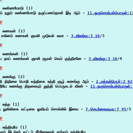
 சுண்ணமோடு (1)

ம் நறும் சுண்ணமோடு தருப்பணம்தான் இடி ஆம் - 
11.ஒருசொல்பல்பொருள்:1
P
 சுணகன் (1)

ி எகினம் சுணகன் ஞமலி முடுவல் சுவா - 
3.விலங்கு:3 16
/3

P
 சுணங்கன் (1)

ிய நாய் சுணங்கன் ஞாளி சூரன் வெம் குத்திரனே - 
3.விலங்கு:3 16
/4

P
 சுணங்கு (2)

்தி திதிலை பொறி வந்திகை உத்தி சூழ் சுணங்கு ஆம் - 
2.மக்கள்பெயர்:2 62
ியே சுணங்கு திதலையும் துத்தி பொருகடல் விண் - 
11.ஒருசொல்பல்பொருள்
P
 சுத்த (1)

்த துகிலிகை வட்டிகை ஓவியம் சொல்லில் இவை - 
7.செயற்கைவடிவ:7 45
/3

P
 சுத்தியுமே (1)

ம் இடங்கர் வட்டம் நீர்நிறைசால் சார்வம் சுத்தியுமே
