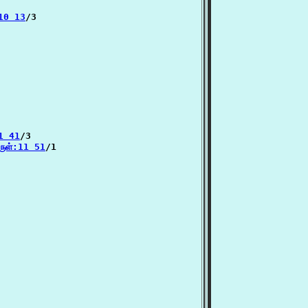
:10 13
/3

1 41
/3

ருள்:11 51
/1
