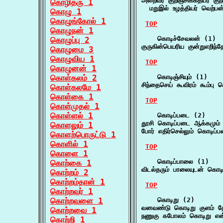
அறைவர் குறிஞ்சிக்கதிபர் குற
கொழிதரு 1
  மறுஇல் உழத்தியர் வெற்
கொழு 1
கொழுங்கோல் 1
TOP
கொழுநன் 1
    கொடிச்சேவலன் (1)

கொழுப்பு 2
குருகின்பெயரிய குன்றுஎறி
கொழுமை 3
கொழுவிய 1
TOP
கொழுனன் 1
கொள்கலம் 2
    கொடிஞ்சியும் (1)

சிந்தைசெய் கூவிரம் கூம்பு 
கொள்கலமே 1
கொள்கை 1
TOP
கொள்முதல் 1
கொள்ளல் 1
    கொடிப்படை (2)

தூசி கொடிப்படை ஆக்கமும்
கொளலும் 1
போர் எதிர்செல்லும் கொடிப
கொளற்பொருட்டு 1
கொளில் 1
TOP
கொளை 1
    கொடிப்பாலை (1)

கொற்கை 1
விடல்தரும் பாலையுடன் கொடி
கொற்றம் 2
கொற்றம்தான் 1
TOP
கொற்றவர் 1
கொற்றவளை 1
    கொடிறு (2)

வனவண்டு கொடிறு குளம் தே
கொற்றவை 1
நணுகு கபோலம் கொடிறு என்
கொற்றி 1