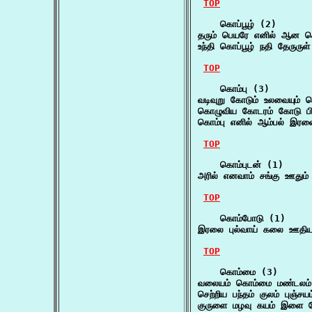
TOP
    கொப்பூழ் (2)

தரும் பெயரே எனில் ஆன கொப
உந்தி கொப்பூழ் நதி தேருரு
TOP
    கொம்பு (3)

வடிவுறு கோடும் உலவையும் 
கொழுவிய கோடரம் கோடு பிற
கொம்பு எனில் ஆம்பல் இர
TOP
    கொம்புடன் (1)

அரில் எனவாம் சங்கு ஊதும்
TOP
    கொம்போடு (1)

இரலை புல்வாய் கலை ஊதி
TOP
    கொம்மை (3)

வலையம் கொம்மை மண்டலம் 
செற்றிய பந்தம் குலம் புஞ
குருளை மழவு கயம் இளை ச