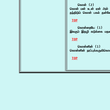
    கொன் (2)

கொன் மன் உடன் ஏன் அள் ஆ
தந்திடும் கொன் பகல் தன
TOP
    கொன்றையே (1)

இலகும் இதழி கடுக்கை ம
TOP
    கொன்னின் (1)

கொன்னின் நரப்புக்கருவிகொள
TOP