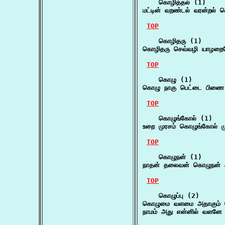
    கொழித்தல் (1)

மட்டின் வறண்டல் வரன்றல்
TOP
    கொழிதரு (1)

கொழிதரு செவ்வழி யாழறைய
TOP
    கொழு (1)

கொழு நாகு பெட்டை பிணை 
TOP
    கொழுங்கோல் (1)

உறை முரசம் கொழுங்கோல் முற
TOP
    கொழுநன் (1)

நாதன் தலைவன் கொழுநன் அ
TOP
    கொழுப்பு (2)

கொழுமை வளமை அதாகும் க
நாமம் அது என்னில் வளனே 