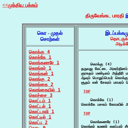
<<முந்திய பக்கம்
திருவேங்கட பாரதி
இ
கொ - முதல்
இடப்பக்கம
சொற்கள்
தொடருக்
அடிக்
கொக்கு 4
கொக்கே 1
கொங்கணரே 1
    கொக்கு (4)

கொங்கர் 1
தருவது கேட்டை அசுரர்தினம
கொங்கன் 1
குரகதம் மண்டிலம் அத்திரி
ஆவும் பொதுப்பெயர் கொக்க
கொங்கு 2
சூதம் என் சேகரம் மாமரம்
கொங்கை 2
கொங்கையில் 1
TOP
கொச்சை 3
    கொக்கே (1)

கொட்டம் 1
கொக்கே மசகம் கோமயில் அன
கொட்டல் 1
கொட்டாவி 1
TOP
கொட்டில் 1
கொட்பு 2
    கொங்கணரே (1)

கொங்கர் உமணர் களப்பரர் ச
கொடி 9