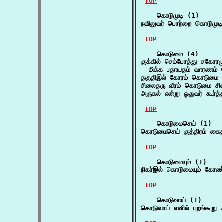
TOP
    கொடுமுடி (1)

நவிலுவர் பொற்றை கொடுமுட
TOP
    கொடுமை (4)

குக்கில் செம்போத்து சகோரம
  மிக்க பதாயதம் வாரணம் 
தகுதிஇல் கோரம் கொடுமை க
சிலைதரு வீரம் கொடுமை ச
அருகல் என்று ஓதுவர் கூர
TOP
    கொடுமைசெய் (1)

கொடுமைசெய் குத்திரம் கைத
TOP
    கொடுமையும் (1)

நிகர்இல் கொடுமையும் கோ
TOP
    கொடுவாய் (1)

கொடுவாய் எனில் புறங்கூறு