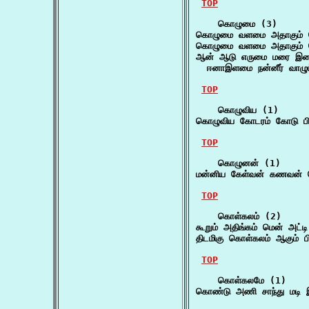
TOP
    கொழுமை (3)

கொழுமை வளமை அதாகும் க
கொழுமை வளமை அதாகும் க
ஆன் ஆடு எருமை மரை இவ
  ஈனாஇளமை நன்னீர் வாழு
TOP
    கொழுவிய (1)

கொழுவிய கோடரம் கோடு பிற
TOP
    கொழுனன் (1)

மன்னிய கேள்வன் கணவன
TOP
    கொள்கலம் (2)

கூறும் அதிங்கம் மென் அட்
திடமிகு கொள்கலம் ஆகும் ப
TOP
    கொள்கலமே (1)

கொண்டு அணி சாந்து மடி