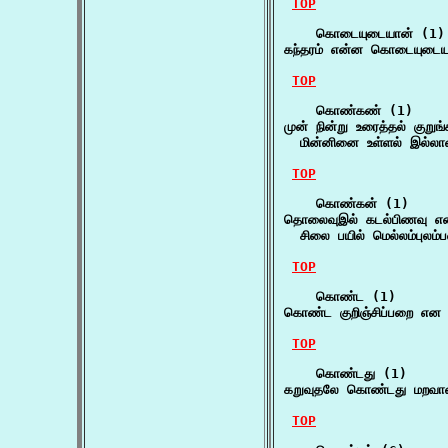
TOP
    கொடையுடையான் (1)

கந்தரம் என்ன கொடையுடைய
TOP
    கொண்கண் (1)

முன் நின்று உரைத்தல் குற
  மின்னினை உள்ளல் இல்ல
TOP
    கொண்கன் (1)

தொலைவுஇல் கடல்பிணவு என்
  சிலை பயில் மெல்லம்புலம
TOP
    கொண்ட (1)

கொண்ட குறிஞ்சிப்பறை என 
TOP
    கொண்டது (1)

கறுவுதலே கொண்டது மறவாம
TOP