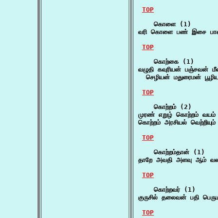
TOP
    கொளை (1)

வரி கொளை பண் இசை பாண் 
TOP
    கொற்கை (1)

வழுதி கவுரியன் பஞ்சவன் 
  செழியன் மதுரைமன் பூழ
TOP
    கொற்றம் (2)

முரண் எறுழ் கொற்றம் வயம் 
கொற்றம் அரசியல் வெற்றியும
TOP
    கொற்றம்தான் (1)

தாறே அவதி அளவு ஆம் வலம
TOP
    கொற்றவர் (1)

குருசில் தலைவன் பதி பெரும
TOP