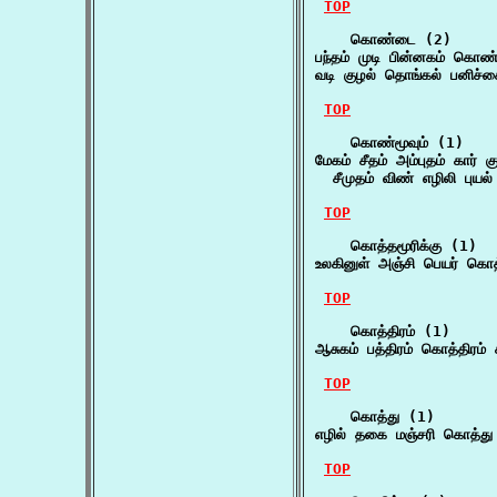
TOP
    கொண்டை (2)

பந்தம் முடி பின்னகம் கொண்
வடி குழல் தொங்கல் பனிச்ச
TOP
    கொண்மூவும் (1)

மேகம் சீதம் அம்புதம் கார் க
  சீமுதம் விண் எழிலி புயல
TOP
    கொத்தமூரிக்கு (1)

உலகினுள் அஞ்சி பெயர் கொத்
TOP
    கொத்திரம் (1)

ஆசுகம் பத்திரம் கொத்திரம
TOP
    கொத்து (1)

எழில் தகை மஞ்சரி கொத்த
TOP