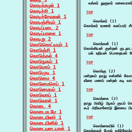
  வங்கர் துளுவர் மலையாளர
கொடிக்கழல் 1
கொடிச்சி 1
TOP
கொடிச்சேவலன் 1
    கொங்கர் (1)

கொடிஞ்சியும் 1
கொங்கர் உமணர் களப்பரர் 
கொடிப்படை 2
கொடிப்பாலை 1
TOP
கொடிறு 2
    கொங்கன் (1)

கொடுகொட்டியும் 1
கொல்லியன் குன்றன் குடநா
கொடுஞ்சி 1
  மல் உதியன் பொறையன் ப
கொடுத்தல் 4
கொடுநுகம் 1
TOP
கொடுமரம் 1
    கொங்கு (2)

கொடுமுடி 1
மன்றலம் தாது என்னில் கேச
கொடுமை 4
விரை மணம் மன்றல் கடி வ
கொடுமைசெய் 1
கொடுமையும் 1
TOP
கொடுவாய் 1
    கொங்கை (2)

கொடுவாள் 1
தாது அவிழ் ஆகம் குயம் ச
கொடை 4
கூர் அரிவாளோடு இளமை பி
கொடைமடமே 1
கொடையினர் 1
TOP
கொடையினில் 1
    கொங்கையில் (1)

கொடையுடையான் 1
கொல்லுவர் போல் எதிர்நோக்