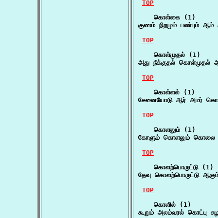
TOP
    கொள்கை (1)

குணம் நிறமும் பண்பும் ஆ
TOP
    கொள்முதல் (1)

அது நீக்குதல் கொள்முதல் 
TOP
    கொள்ளல் (1)

சேனையோடு ஆர் அமர் கொள்
TOP
    கொளலும் (1)

கோளும் கொளலும் கொலை இ
TOP
    கொளற்பொருட்டு (1)

தேவு கொளற்பொருட்டு ஆகும
TOP
    கொளில் (1)

கூறும் அலம்வரல் கொட்பு சு