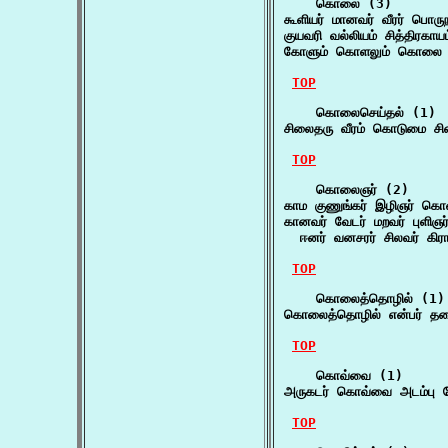
    கொலை (3)

கூளியர் மானவர் வீரர் பொ
குயவரி வல்லியம் சித்திர
கோளும் கொளலும் கொலை இ
TOP
    கொலைசெய்தல் (1)

சிலைதரு வீரம் கொடுமை ச
TOP
    கொலைஞர் (2)

காம குணுங்கர் இழிஞர் கொ
கானவர் வேடர் மறவர் புளி
  ஈனர் வனசரர் சிலவர் கிர
TOP
    கொலைத்தொழில் (1)

கொலைத்தொழில் என்பர் தலை
TOP
    கொவ்வை (1)

அருகடர் கொவ்வை அடம்பு 
TOP