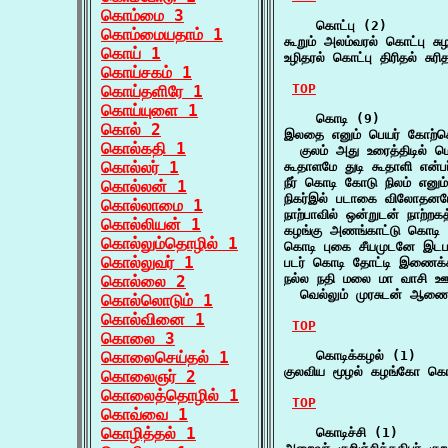
கொம்மை 3
    கொட்பு (2)

கொம்மையதாம் 1
கூறும் அலம்வரல் கொட்பு சு
கொய் 1
உழிதரல் கொட்பு திரிதல் சுரிதல
கொய்சகம் 1
TOP
கொய்தளிரே 1
கொய்யுளை 1
    கொடி (9)

கொல் 2
இலதை எனும் பெயர் கோற்கொ
கொல்கதி 1
  குலம் அது உரைத்திடில் 
கொல்லர் 1
கூதாளமே துடி கூதாளி என்
நீர் கொடி கோடு நிலம் எனும
கொல்லன் 1
நிகர்இல் படாகை விலோதனம
கொல்லாமை 1
நாற்பாவில் ஒன்றுடன் நாற்றக
கொல்லியன் 1
கழங்கு அணங்காட்டு கொடி க
கொல்லும்தொழில் 1
கொடி புகை சீயமுடனே இடப
கொல்லுவர் 1
படர் கொடி தோட்டி இணைக்கய
நல்ல நதி மலை மா வாசி ஊ
கொல்லை 2
  வெல்லும் முரசுடன் ஆண
கொல்லொடும் 1
கொல்வினை 1
TOP
கொலை 3
கொலைசெய்தல் 1
    கொடிக்கழல் (1)

குலவிய மூழல் கழங்கோ கொ
கொலைஞர் 2
கொலைத்தொழில் 1
TOP
கொவ்வை 1
கொழித்தல் 1
    கொடிச்சி (1)
