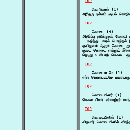
TOP
    கொடுவாள் (1)

அரிதரு புள்ளம் குயம் கொட
TOP
    கொடை (4)

அதிர்ப்பு நடுக்குதல் வேள
  மதித்து பகரல் பொழிதல் 
குயிலுவம் ஆகும் கொடை து
குடை கொடை என்னும் இரண்
நெடிது உடன்பாடு கொடை ஒத
TOP
    கொடைமடமே (1)

ஏற்ற கொடைமடமே வரையாது
TOP
    கொடையினர் (1)

கொடையினர் ஏர்வாழ்நர் வார
TOP
    கொடையினில் (1)

விதமார் கொடையினில் வீரத்