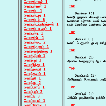
கொண்கண் 1
கொண்கன் 1
TOP
கொண்ட 1
    கொச்சை (3)

கொண்டது 1
கொறி துருவை செம்மறி ப
கொண்டல் 6
வெள்ளை வற்காலி வெம் கொ
கொண்டல்நிறத்தன் 1
உதள் கொச்சை மோத்தை வெள்
கொண்டாடலும் 1
TOP
கொண்டு 1
கொண்டே 1
    கொட்டம் (1)

கொண்டை 2
கொட்டம் குடிலம் குடவு என்ற
கொண்மூவும் 1
TOP
கொத்தமூரிக்கு 1
கொத்திரம் 1
    கொட்டல் (1)

கொத்து 1
அளவில் செறிகுழம்பு ஆம் 
கொதித்து 1
TOP
கொந்தணி 1
கொந்தளம் 1
    கொட்டாவி (1)

கொந்தி 1
அளித்தலும் பொய்தலும் பாத
கொந்து 2
கொப்புளம் 1
TOP
கொப்பூழ் 2
    கொட்டில் (1)

கொம்பு 3
அறியில் ஒருசிறையே துச்சி
கொம்புடன் 1
கொம்போடு 1
TOP