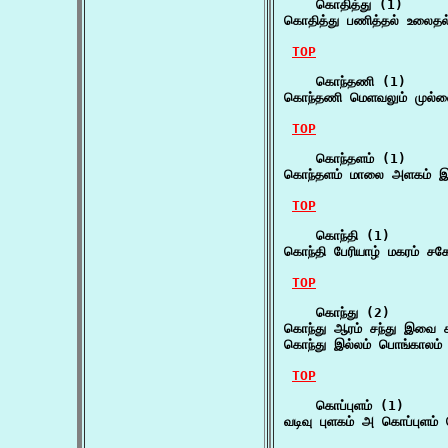
    கொதித்து (1)

கொதித்து பணித்தல் உலைத
TOP
    கொந்தணி (1)

கொந்தணி மெளவலும் முல்லை
TOP
    கொந்தளம் (1)

கொந்தளம் மாலை அளகம் இல
TOP
    கொந்தி (1)

கொந்தி பேரியாழ் மகரம் ச
TOP
    கொந்து (2)

கொந்து ஆரம் சந்து இவை ச
கொந்து இல்லம் பொங்காலம் 
TOP
    கொப்புளம் (1)

வடிவு புளகம் அ கொப்புளம்