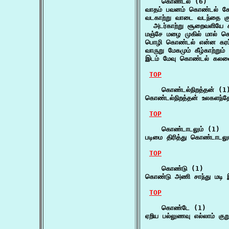
    கொண்டல் (6)

வாதம் பவனம் கொண்டல் க
வடகாற்று வாடை வடந்தை க
  அடர்காற்று சூறைவளியே ச
மஞ்சே மழை முகில் மால் 
பொழி கொண்டல் என்ன கரப்பு
வாருறு மேகமும் கீழ்காற்று
இடம் மேவு கொண்டல் கலன
TOP
    கொண்டல்நிறத்தன் (1)
கொண்டல்நிறத்தன் உலகளந்த
TOP
    கொண்டாடலும் (1)

படிமை திரித்து கொண்டாடலும
TOP
    கொண்டு (1)

கொண்டு அணி சாந்து மடி
TOP
    கொண்டே (1)

ஏறிய பல்லுணவு எல்லாம் க