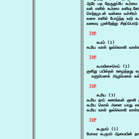
ஆரே பத தேருறுப்பே கூர்மை
வள் எனில் கூர்மை வலியுடன
செற்றமுடன் வன்மை வச்சிரம
வசை எனில் போழ்ந்த வடு கூர
வரைவு முன்றேற்று சிறப்பொட
TOP
    கூரம் (1)

கூரிய வாள் ஒவ்வொளி வாள்
TOP
    கூரவிசைசெய் (1)

குளிறு பயில்தல் உழைத்தது எழ
  எளுமெனல் அழுமெனல் கல
TOP
    கூரிய (3)

கூரிய நாய் சுணங்கன் ஞாளி 
கூரிய கொல் அனை யாது என
கூரிய வாள் ஒவ்வொளி வாள்
TOP
    கூருமம் (1)

மோகர கூருமம் ஆமையின் நா