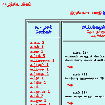
<<முந்திய பக்கம்
திருவேங்கட பாரதி
இ
கூ - முதல்
இடப்பக்கமுள
சொற்கள்
தொடருக்குர
அடிக்கோட
கூகை 2
கூசல் 1
கூசும் 1
    கூகை (2)

கூட்டம் 5
மைக்கண் குராலுடன் கோட்டா
கூட்டம்தனை 1
அசை கோழி கூகை பெண்பேர
கூட்டமும் 1
TOP
கூட்டிசை 1
கூட்டியது 1
    கூசல் (1)

கூட்டு 1
பொதிர்ப்பு துணுக்கமுடன் பீதி
கூட்டும் 1
TOP
கூடம் 1
கூடமுடன் 1
    கூசும் (1)

கூடல் 2
கூசும் கரமும் கடனும் கறையு
கூடலும் 1
TOP
கூடிடலான 1