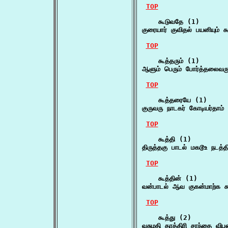
TOP
    கூடுவதே (1)

குரையார் குவிதல் பயனியும் 
TOP
    கூத்தரும் (1)

ஆளும் பெரும் போர்த்தலைவர
TOP
    கூத்தரையே (1)

குருவரு நாடகர் கோடியர்தாம்
TOP
    கூத்தி (1)

திருத்தகு பாடல் மகடூஉ நடத்
TOP
    கூத்தின் (1)

வன்பாடல் ஆவ குகன்மாற்க க
TOP
    கூத்து (2)

வசுமதி தாத்திரி சாந்தை விபு