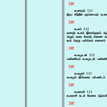
TOP
    கூரையும் (1)

நீடிய சிற்றில் குரம்பையும் கூ
TOP
    கூலம் (3)

வாலதி கூலம் இலாங்குலம் ஆம
அரும் கரை கோடு அணை கூலம
உயர் தெரு மார்க்கம் எனலாம
TOP
    கூலமுடன் (1)

பண்ணியம் கூலமுடன் பண்ணி
TOP
    கூலமும் (1)

கூலமும் நீர்க்கரை பல்பண்டம
TOP
    கூலராசி (1)

கூலராசி கடல் வேலை ஆர்கல
TOP