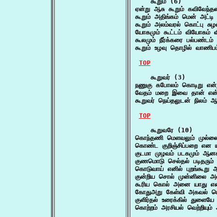
    கூறும் (6)

ஏன்று ஆசு கூறும் கவிவேந்தன
கூறும் அதிங்கம் மென் அட்ட
கூறும் அலம்வரல் கொட்பு சு
யோகமும் கூட்டம் வியோகம் வ
கூலமும் நீர்க்கரை பல்பண்டம
கூறும் உழவு தொழில் வாணிபம
TOP
    கூறுவர் (3)

நணுகு கபோலம் கொடிறு என்ற
வேதம் மறை இவை தான் என்ற
கூறுவர் நெய்தலுடன் நிலம் 
TOP
    கூறுவரே (10)

கொந்தணி மெளவலும் முல்லைய
கொண்ட குறிஞ்சிப்பறை என ய
குடமா முழவம் படகமும் ஆன
குணமொடு செல்தல் படிதரும் 
கொடுவாய் எனில் புறங்கூறு 
குன்றிய சொல் முன்னிலை அ
கூரிய கொல் அனை யாது என
கோதுஅறு கேள்வி அகவல் ப
குளிர்தல் உரைக்கில் துளைய
கொற்றம் அரசியல் வெற்றியும