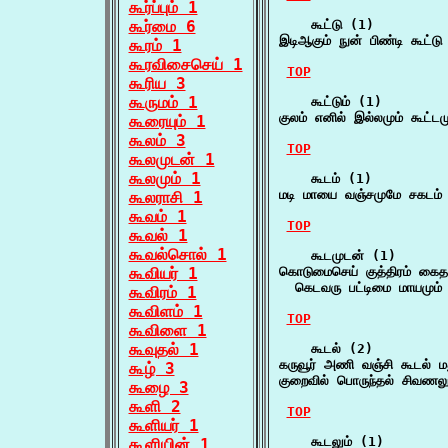
கூர்ப்பும் 1
கூர்மை 6
    கூட்டு (1)

இடிஆகும் நுன் பிண்டி கூட்
கூரம் 1
கூரவிசைசெய் 1
TOP
கூரிய 3
கூருமம் 1
    கூட்டும் (1)

குலம் எனில் இல்லமும் கூட்டமு
கூரையும் 1
கூலம் 3
TOP
கூலமுடன் 1
கூலமும் 1
    கூடம் (1)

மடி மாயை வஞ்சமுமே சகடம் க
கூலராசி 1
கூவம் 1
TOP
கூவல் 1
கூவல்சொல் 1
    கூடமுடன் (1)

கூவியர் 1
கொடுமைசெய் குத்திரம் கைதவம
  கெடவரு பட்டிமை மாயமும
கூவிரம் 1
கூவிளம் 1
TOP
கூவிளை 1
கூவுதல் 1
    கூடல் (2)

கருவூர் அணி வஞ்சி கூடல் ம
கூழ் 3
குறைவில் பொருந்தல் சிவணலு
கூழை 3
கூளி 2
TOP
கூளியர் 1
    கூடலும் (1)

கூளியின் 1