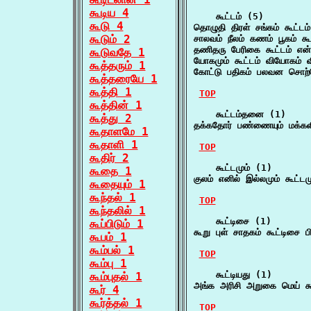
கூடிய 4
    கூட்டம் (5)

கூடு 4
தொழுதி திரள் சங்கம் கூட்ட
கூடும் 2
சாலவம் நீலம் கணம் பூகம் கூட
தணிதரு பேரிகை கூட்டம் என்
கூடுவதே 1
யோகமும் கூட்டம் வியோகம் வ
கூத்தரும் 1
கோட்டு பதிகம் பலவன சொற்ப
கூத்தரையே 1
கூத்தி 1
TOP
கூத்தின் 1
    கூட்டம்தனை (1)

கூத்து 2
தக்கதோர் பண்ணையும் மக்களி
கூதாளமே 1
கூதாளி 1
TOP
கூதிர் 2
    கூட்டமும் (1)

கூதை 1
குலம் எனில் இல்லமும் கூட்டமு
கூதையும் 1
கூந்தல் 1
TOP
கூந்தலில் 1
    கூட்டிசை (1)

கூப்பிடும் 1
கூறு புள் சாதகம் கூட்டிசை 
கூபம் 1
கூம்பல் 1
TOP
கூம்பு 1
    கூட்டியது (1)

கூம்புதல் 1
அங்க அரிசி அறுகை மெய் கூ
கூர் 4
கூர்த்தல் 1
TOP