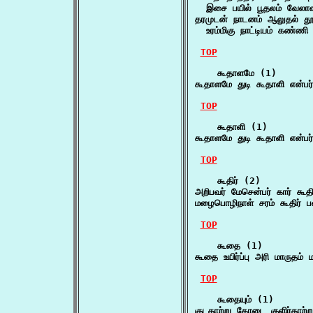
  இசை பயில் பூதலம் வேல
தரமுடன் நாடனம் ஆலுதல் தூங
  உரம்மிகு நாட்டியம் கண்ணி
TOP
    கூதாளமே (1)

கூதாளமே துடி கூதாளி என்ப
TOP
    கூதாளி (1)

கூதாளமே துடி கூதாளி என்ப
TOP
    கூதிர் (2)

அறிபவர் மேசென்பர் கார் கூத
மழைபொழிநாள் சரம் கூதிர் பன
TOP
    கூதை (1)

கூதை உயிர்ப்பு அரி மாருத
TOP
    கூதையும் (1)

குடகாற்று கோடை குளிர்காற்