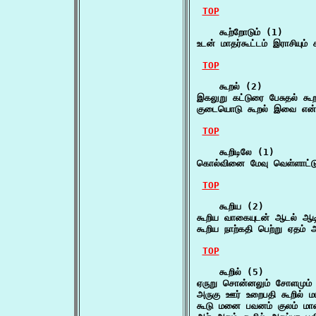
TOP
    கூற்றோடும் (1)

உடன் மாதர்கூட்டம் இராசியும்
TOP
    கூறல் (2)

இகலுறு கட்டுரை பேசுதல் கூ
குடையொடு கூறல் இவை என்ப
TOP
    கூறிடிலே (1)

கொல்வினை மேவு வெள்ளாட்டு
TOP
    கூறிய (2)

கூறிய வாகையுடன் ஆடல் ஆட
கூறிய நாற்கதி பெற்று ஏதம
TOP
    கூறில் (5)

ஏருறு சொன்னலும் சோளமும் க
அருகு ஊர் உறைபதி கூறில் 
கூடு மனை பவனம் குலம் மா