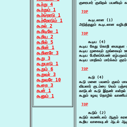
குரையார் குவிதல் பயனியும் 
கூற்று 4
கூற்றும் 1
TOP
கூற்றொடு 1
கூற்றோடும் 1
    கூடிடலான (1)

அடுத்தலும் கூடிடலான வழிப
கூறல் 2
கூறிடிலே 1
TOP
கூறிய 2
கூறில் 5
    கூடிய (4)

கூடிய கேது கொறி மையுதள
கூறின் 1
கூடிய மூகையும் மூங்கையும
கூறினரே 3
கூடிய பேரிளம்பெண் ஏழ்பரு
கூறு 3
கூடிய மாதிகம் மார்க்கம் குரம
கூறுபாடு 1
கூறும் 6
TOP
கூறுவர் 3
    கூடு (4)

கூறுவரே 10
கூடு மனை பவனம் குலம் மா
கூறை 3
வியலார் குடம்பை வெம் பஞ்சர
கூன் 1
காடுடன் கூடு இதண் என்றல் 
கூனும் 1
கூறும் உழவு தொழில் வாணிபம
TOP
    கூடும் (2)

கூடும் கமண்டலம் ஆகும் கர
கூறிய வாகையுடன் ஆடல் ஆட