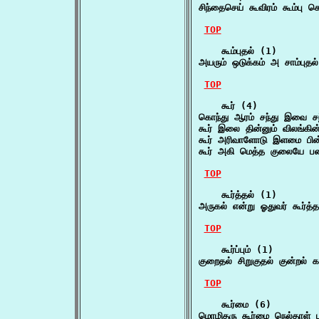
சிந்தைசெய் கூவிரம் கூம்பு க
TOP
    கூம்புதல் (1)

அயரும் ஒடுக்கம் அ சாம்புதல
TOP
    கூர் (4)

கொந்து ஆரம் சந்து இவை சந
கூர் இலை தின்னும் விலங்கி
கூர் அரிவாளோடு இளமை பின
கூர் அகி மெத்த குலையே 
TOP
    கூர்த்தல் (1)

அருகல் என்று ஓதுவர் கூர்
TOP
    கூர்ப்பும் (1)

குறைதல் சிறுகுதல் குன்றல் கழ
TOP
    கூர்மை (6)

மொழிதரு கூர்மை நெல்தாள்