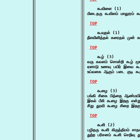
    கூவிளை (1)

மிடைதரு கூவிளம் மாலூரம் 
TOP
    கூவுதல் (1)

நீளவிளித்தல் கரைதல் முன் க
TOP
    கூழ் (3)

வரு கவளம் சொன்றி கூழ் மூ
ஏனாடு உணவு பயிர் இவை க
உய்வகை ஆகும் படை குடி க
TOP
    கூழை (3)

பங்கி சிகை பித்தை ஆண்மயிர
இகல் பீலி கூழை இறகு என்று 
சிறு தூவி கூழை சிறை இறகு
TOP
    கூளி (2)

பழிதரு கூளி கிருத்திமம் சாத
துற்ற பரிசனம் கூளி செறிவ