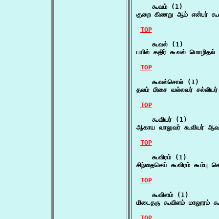
    கூவம் (1)

குறை கிணறு ஆம் என்பர் கூ
TOP
    கூவல் (1)

பயில் கதிர் கூவல் மொழிதல்
TOP
    கூவல்சொல் (1)

தலம் மிசை வல்லவர் சல்லியர
TOP
    கூவியர் (1)

ஆகாய வாலுவர் கூவியர் ஆவா
TOP
    கூவிரம் (1)

சிந்தைசெய் கூவிரம் கூம்பு க
TOP
    கூவிளம் (1)

மிடைதரு கூவிளம் மாலூரம் 
TOP