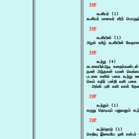
TOP
    கூளியர் (1)

கூளியர் மானவர் வீரர் பொர
TOP
    கூளியின் (1)

அழல் உமிழ் கூளியின் வேத
TOP
    கூற்று (4)

சுடலையில்ஆடி கறைக்கண்டன
நமன் அந்தகன் யமன் வெங்கால
படலை எனில் பகை கூற்று ஊழித
வெம் கதிர் பன்றி வலி பகை 
  அங்கி புலி கவி வாள் த
TOP
    கூற்றும் (1)

கருது நொடியும் பனுவலும் கூற
TOP
    கூற்றொடு (1)

செறிவு இவையே நளி என்பர் வ