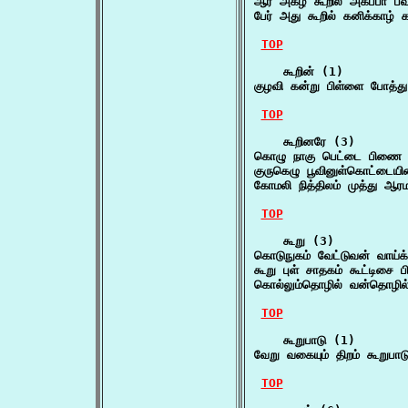
ஆர் அகழ் கூறில் அகப்பா பவ
பேர் அது கூறில் கனிக்காழ்
TOP
    கூறின் (1)

குழவி கன்று பிள்ளை போத்து
TOP
    கூறினரே (3)

கொழு நாகு பெட்டை பிணை எ
குருகெழு பூவினுள்கொட்டையி
கோமலி நித்திலம் முத்து ஆர
TOP
    கூறு (3)

கொடுநுகம் வேட்டுவன் வாய்க்
கூறு புள் சாதகம் கூட்டிசை 
கொல்லும்தொழில் வன்தொழில் 
TOP
    கூறுபாடு (1)

வேறு வகையும் திறம் கூறுபா
TOP