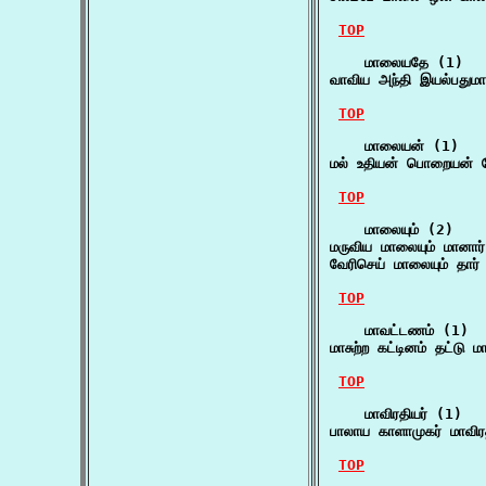
TOP
    மாலையதே (1)

வாவிய அந்தி இயல்பதும
TOP
    மாலையன் (1)

மல் உதியன் பொறையன் ப
TOP
    மாலையும் (2)

மருவிய மாலையும் மானா
வேரிசெய் மாலையும் தார்
TOP
    மாவட்டணம் (1)

மாசுற்ற கட்டினம் தட்ட
TOP
    மாவிரதியர் (1)

பாலாய காளாமுகர் மாவிரத
TOP