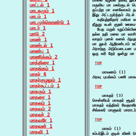
மாலை உழுவல் தகவு இயல
மாட்டல் 1
மருவிய மா மலர்சூடல் 
தப்பற்ற மா சனலோகம்
மாடகமும் 1
இது அட்டமூர்த்தம் அடல
மாடம் 1
  கதியுற்றதோர் மகிமா ல
மாடமுற்கொண்டு 1
தீதுறு கூன் குறள் ஊமை
மாடர் 1
  பேத மருள் உறுப்பில்ப
மாடு 2
நல்ல நதி மலை மா வாச
மாண் 1
வாதம் புனல் கனல் ஆயு
மா துயர் ஆறிரண்டாம் உயிர
மாண்டல் 1
அரசற்கு அடும்படையன 
மாண்பு 1
ஒரு கரி தேர் ஒன்று மா
மாணிக்கம் 2
மாத்திரை 1
TOP
மாதங்கம் 1
    மாகணம் (1)

மாதர் 6
அரவு புயங்கம் பணி மா
மாதர்குழலும் 1
மாதர்கூட்டம் 1
TOP
மாதரும் 1
    மாகதர் (3)

மாதரை 1
சென்னியர் மாகதர் சூதர்
மாதலம் 1
மாகதர் வந்திகர் வேதாளி
மாதவம் 2
சிங்களர் மாளுவர் மாராட
மாதவர் 2
TOP
மாதவரே 1
மாதவன் 1
    மாகம் (1)

மாதவி 1
உம்பர்இடம் குடில் விண்