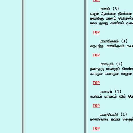
    மானம் (3)

வரும் ஆண்மை திண்மை த
மண்மிகு மானம் பெரிதன்
மாசு தவறு களங்கம் வச
TOP
    மானமிருகம் (1)

கதமுற்ற மானமிருகம் கவர
TOP
    மானமும் (2)

நகைதரு மானமும் வெள்கல
காரமும் மானமும் கானும்
TOP
    மானவர் (1)

கூளியர் மானவர் வீரர் 
TOP
    மானவொடு (1)

மானவொடு ஏவின செகுத்
TOP