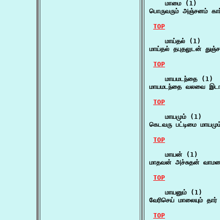
    மாமை (1)

பொருவரும் அஞ்சனம் கார
TOP
    மாய்தல் (1)

மாய்தல் தபுதலுடன் துஞ்ச
TOP
    மாயமடந்தை (1)

மாயமடந்தை வலவை இடா
TOP
    மாயமும் (1)

கெடவரு பட்டிமை மாயம
TOP
    மாயன் (1)

மாதவன் அச்சுதன் வாம
TOP
    மாயனும் (1)

வேரிசெய் மாலையும் தார்
TOP