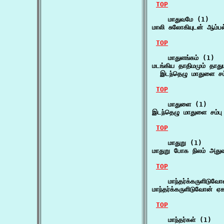
TOP
    மாதுவமே (1)

மாலி சுலோகியுடன் ஆம்பல
TOP
    மாதுளங்கம் (1)

மடங்கிய தாதிமமும் தாது
  இடந்தெழு மாதுளை சம்ப
TOP
    மாதுளை (1)

இடந்தெழு மாதுளை சம்பு 
TOP
    மாதுறு (1)

மாதுறு போக நிலம் அதுவ
TOP
    மாந்தர்க்கருளிடுவோ
மாந்தர்க்கருளிடுவோன் 
TOP
    மாந்தர்கள் (1)
