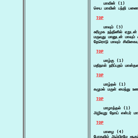
    மாவின் (1)

செய மாவின் பந்தி பணை
TOP
    மாவும் (3)

சுரிமுக நந்தினில் ஏறுட
மருவுது மானுடன் மாவும்
தேரொடு மாவும் சிவிகைய
TOP
    மாழ்கு (1)

மதிநாள் நரிப்புறம் மான்
TOP
    மாழ்தல் (1)

கழுமல் மருள் மைந்து உ
TOP
    மாழாத்தல் (1)

அழிவுறு நோய் என்பர் மா
TOP
    மாழை (4)

போதவிழ் ஆம்பிரமே சூதம