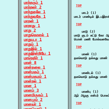
மாற்றரும் 1
TOP
மாற்றலர் 2
மாற்றுதலே 1
    மாடர் (1)

மாற்றுவதே 1
மாடர் பாண்டில் இடபஇராச
மாறன் 1
TOP
மாறாது 1
மாறு 2
    மாடு (2)

மாறுகொளல் 1
மாடு குடம் சுட்டு கோ 
மாறுபடா 1
பொன் மணி போல்வனவே த
மாறும் 1
TOP
மாறுஇல் 1
மாறுஇன்றியே 1
    மாண் (1)

மாறெதிர் 1
தகவொடு தக்கது மாண் ம
மான் 8
TOP
மான்தலை 1
மான்மதம் 1
    மாண்டல் (1)

மான்மதமம் 1
தகவொடு தக்கது மாண் ம
மான்றல் 1
TOP
மான 1
மானம் 3
    மாண்பு (1)

மானமிருகம் 1
ஆர் அழகு என்பர் பொலம
மானமும் 2
TOP
மானவர் 1
மானவொடு 1