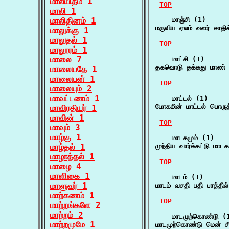
மாலயிதம் 1
TOP
மாலி 1
மாலிதினம் 1
    மாஞ்சி (1)

மருவிய ஏலம் வளர் சாதிக்
மாலுக்கு 1
மாலுதல் 1
TOP
மாலூரம் 1
மாலை 7
    மாட்சி (1)

தகவொடு தக்கது மாண் ம
மாலையதே 1
மாலையன் 1
TOP
மாலையும் 2
மாவட்டணம் 1
    மாட்டல் (1)

மோகமின் மாட்டல் பொருத்
மாவிரதியர் 1
மாவின் 1
TOP
மாவும் 3
மாழ்கு 1
    மாடகமும் (1)

மாழ்தல் 1
முந்திய வார்க்கட்டு மா
மாழாத்தல் 1
TOP
மாழை 4
மாளிகை 1
    மாடம் (1)

மாளுவர் 1
மாடம் வசதி பதி பாத்தில
மாற்கணம் 1
TOP
மாற்றங்களே 2
மாற்றம் 2
    மாடமுற்கொண்டு (1
மாற்றமுமே 1
மாடமுற்கொண்டு மென் சீ