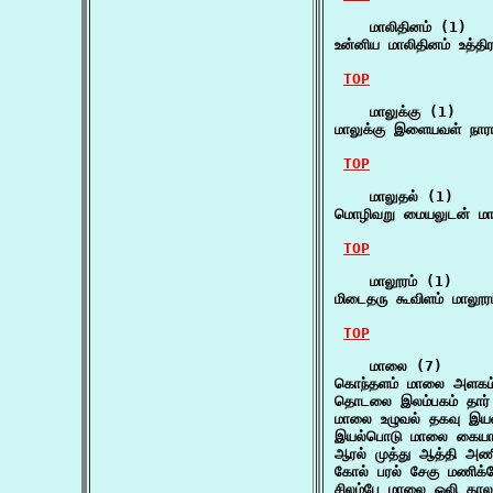
    மாலிதினம் (1)

உன்னிய மாலிதினம் உத்தி
TOP
    மாலுக்கு (1)

மாலுக்கு இளையவள் நார
TOP
    மாலுதல் (1)

மொழிவறு மையலுடன் மான
TOP
    மாலூரம் (1)

மிடைதரு கூவிளம் மாலூர
TOP
    மாலை (7)

கொந்தளம் மாலை அளகம்
தொடலை இலம்பகம் தார்
மாலை உழுவல் தகவு இயல
இயல்பொடு மாலை கையா
ஆரல் முத்து ஆத்தி அண
கோல் பரல் சேகு மணிக
சிலம்பே மாலை ஒலி கால