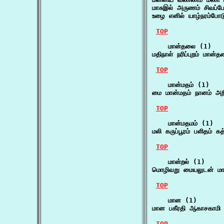
மாசுஇல் அருணம் சிவப்ப
உழை எனில் யாழ்நரம்போட
TOP
    மான்தலை (1)

மதிநாள் நரிப்புறம் மான்
TOP
    மான்மதம் (1)

மை மான்மதம் நானம் அறி
TOP
    மான்மதமம் (1)

மலி கருப்பூரம் பளிதம் க
TOP
    மான்றல் (1)

மொழிவறு மையலுடன் மான
TOP
    மான (1)

மான பகீரதி ஆகாசகாமி 
TOP