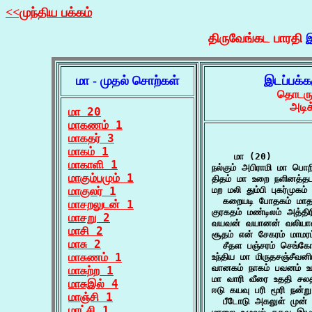
<<முந்திய பக்கம்
திருவேங்கட பாரதி
இ
மா - முதல் சொற்கள்
இடப்பக்
தொடருக
அடிக
மா 20
மாகணம் 1
மாகதர் 3
மாகம் 1
    மா (20)

மாகாளி 1
நல்கும் அபிராமி மா பொ
மாகும்பமும் 1
திதம் மா உறை நளினத்த
மாகுலர் 1
மற மலி தும்பி புகர்முக
  கறையடி போதகம் மாதங
மாசறலுடன் 1
குரகதம் மண்டிலம் அத்த
மாசறு 2
வயவன் வயானன் வலியான்
மாசி 2
சூதம் என் சேகரம் மாமர
மாசு 2
  சீதள பஞ்சரம் செங்கோ
மாசுணம் 1
உந்திய மா மிருதசஞ்சீவனி
வானகம் நாகம் பவனம் உய
மாசுற்ற 1
மா வாரி வீரை உததி ச
மாசுஇல் 4
ஈடு கயவு பரி மூரி நன்ற
மாஞ்சி 1
  பீடோடு அகலுள் முன்
மாட்சி 1