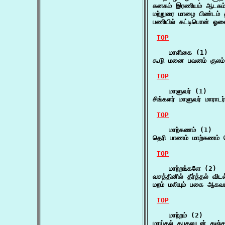
கனகம் இரணியம் ஆடகம்
மற்றுரை மாழை பிண்டம் த
பணியில் கட்டிபொன் ஓல
TOP
    மாளிகை (1)

கூடு மனை பவனம் குலம்
TOP
    மாளுவர் (1)

சிங்களர் மாளுவர் மாராட
TOP
    மாற்கணம் (1)

தெரி பாணம் மாற்கணம் 
TOP
    மாற்றங்களே (2)

வசத்தினில் தீர்த்தல் வி
மறம் மலியும் பகை ஆகவம
TOP
    மாற்றம் (2)

மாய்தல் தபுதலுடன் துஞ்ச