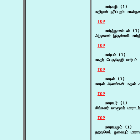
    மார்கழி (1)

மதிநாள் நரிப்புறம் மான்
TOP
    மார்த்தாண்டன் (1)

அருணன் இருள்வலி மார
TOP
    மார்பம் (1)

மாதர் பெருங்குறி மார்பம
TOP
    மாரன் (1)

மாரன் அனங்கன் மதன் ச
TOP
    மாராடர் (1)

சிங்களர் மாளுவர் மாராட
TOP
    மாராயமும் (1)

தறவுசெய் ஓகையும் மாரா