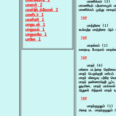
    மாணிக்கம் (2)

மானார் 2
மாமணியும் பற்மராகமும் 
மான்இடத்தோன் 2
மாணிக்கம் முத்து மரகதம்
மானிடர் 1
TOP
மானினி 1
மானுடன் 1
    மாத்திரை (1)

மானுதல் 1
உயர்வுற்ற மாத்திரை ஆம்
மானுதலே 1
TOP
மானே 1
    மாதங்கம் (1)

கறையடி போதகம் மாதங்க
TOP
    மாதர் (6)

மங்கை மடந்தை தெரிவை
மாதர் பெருங்குறி மார்பம
மாதர் விழைவு பற்றே வ
மாதர் நண்ணாநெறி பூப்ப
துடியிடை மாதர் மரக்கா
ஆதுலர் அந்தகர் மாதர் உ
TOP
    மாதர்குழலும் (1)

அறை மட மாதர்குழலும் ப