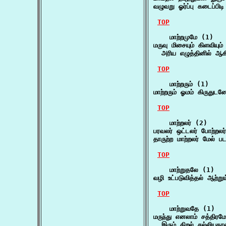
வழுவறு ஓர்ப்பு கடைப்பிட
TOP
    மாற்றமுமே (1)

மருவு மிசையும் கிளவியும்
  அரிய எழுத்தினில் 
TOP
    மாற்றரும் (1)

மாற்றரும் ஓமம் கிருதுட
TOP
    மாற்றலர் (2)

பரவலர் ஒட்டலர் போற்றலர்
தாருற்ற மாற்றலர் மேல் 
TOP
    மாற்றுதலே (1)

வழி உட்படுவித்தல் ஆற்ற
TOP
    மாற்றுவதே (1)

மருந்து எனலாம் சத்திரம
  இரும் திறல் சல்லி