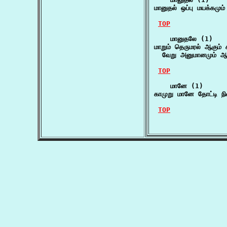
மானுதல் ஒப்பு மயக்கமு
TOP
    மானுதலே (1)

மாறும் தெருமரல் ஆகும் 
  வேறு அனுமானமும் ஆசங
TOP
    மானே (1)

காமுறு மானே தோட்டி நி
TOP