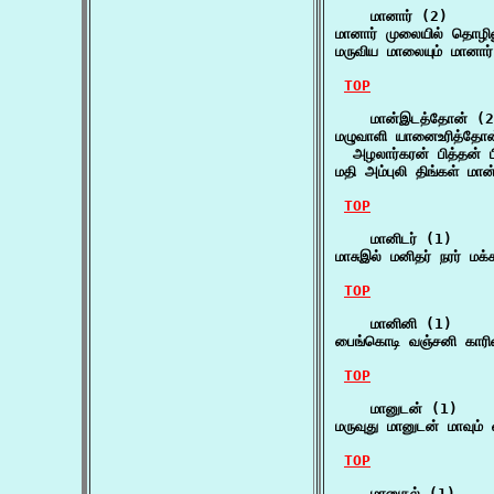
    மானார் (2)

மானார் முலையில் தொழில
மருவிய மாலையும் மானா
TOP
    மான்இடத்தோன் (2
மழுவாளி யானைஉரித்தோன
  அழலார்கரன் பித்தன் 
மதி அம்புலி திங்கள் 
TOP
    மானிடர் (1)

மாசுஇல் மனிதர் நரர் ம
TOP
    மானினி (1)

பைங்கொடி வஞ்சனி கார
TOP
    மானுடன் (1)

மருவுது மானுடன் மாவும்
TOP
    மானுதல் (1)
