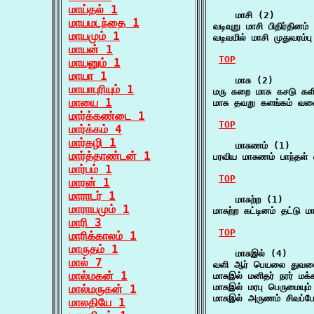
மாய்தல் 1
    மாசி (2)

மாயமடந்தை 1
வடிவுறு மாசி பிதிர்தி
மாயமும் 1
வடிவமில் மாசி முதுவரம்
மாயன் 1
TOP
மாயனும் 1
மாயா 1
    மாசு (2)

மாயாபுரியும் 1
மரு கறை மாசு கசடு கள
மாயை 1
மாசு தவறு களங்கம் வச
மார்க்கண்டை 1
TOP
மார்க்கம் 4
மார்கழி 1
    மாசுணம் (1)

மார்த்தாண்டன் 1
பரவிய மாசுணம் பாந்தள் எ
மார்பம் 1
TOP
மாரன் 1
மாராடர் 1
    மாசுற்ற (1)

மாராயமும் 1
மாசுற்ற கட்டினம் தட்ட
மாரி 3
TOP
மாரிக்காலம் 1
மாருதம் 1
    மாசுஇல் (4)

மால் 7
வளி ஆர் பெயலை துவலைய
மால்மகன் 1
மாசுஇல் மனிதர் நரர் ம
மாசுஇல் மரபு பெருமையு
மால்மருகன் 1
மாசுஇல் அருணம் சிவப்ப
மாலதியே 1