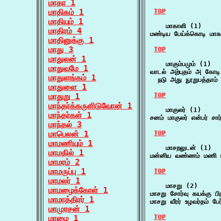
மாதா 1
மாதிகம் 1
TOP
மாதியும் 1
    மாகாளி (1)

மாதிரம் 4
மண்டிய பேய்க்கொடி மா
மாதினுக்கு 1
மாது 3
TOP
மாதுலன் 1
    மாகும்பமும் (1)

மாதுவமே 1
வாடல் அற்புதம் அ கோடி 
மாதுளங்கம் 1
  நடு அது நூறுபத்தாம்
மாதுளை 1
TOP
மாதுறு 1
மாந்தர்க்கருளிடுவோன் 1
    மாகுலர் (1)

மாந்தர்கள் 1
சனம் மாகுலர் என்பர் சா
மாந்தல் 3
மாபெலன் 1
TOP
மாமணியும் 1
    மாசறலுடன் (1)

மாமதில் 1
மன்னிய வண்ணம் மணி ம
மாமரம் 2
மாமருப்பு 1
TOP
மாமலர் 1
    மாசறு (2)

மாமழைக்கோள் 1
மாசறு சோர்வு கயக்கு பி
மாமாத்திரர் 1
மாசறு வீரர் உழவர்தம் பே
மாமுரசன் 1
TOP
மாமை 1