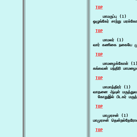
TOP
    மாமருப்பு (1)

ஒழுங்கேர் சாற்று மரக்க
TOP
    மாமலர் (1)

வார் கணிகை நகையே மு
TOP
    மாமழைக்கோள் (1)
கங்கவன் மந்திரி மாமழைக்
TOP
    மாமாத்திரர் (1)

வாதனை ஆயுள் மருத்துவநூ
  கோதுஇல் பிடகர் மருத
TOP
    மாமுரசன் (1)

மாமுரசன் தென்றல்தேர
TOP