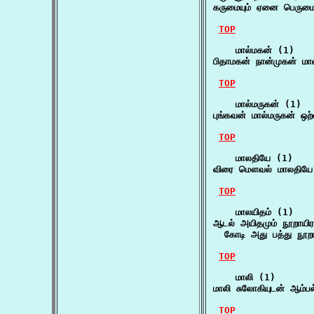
கருமையும் ஏனை பெருமைய
TOP
    மால்மகன் (1)

பிதாமகன் நான்முகன் ம
TOP
    மால்மருகன் (1)

புங்கவன் மால்மருகன் 
TOP
    மாலதியே (1)

விரை மௌவல் மாலதியே ப
TOP
    மாலயிதம் (1)

ஆடல் அயிதமும் நூறாயிரம
  கோடி அது பத்து நூற
TOP
    மாலி (1)

மாலி சுலோகியுடன் ஆம்பல
TOP