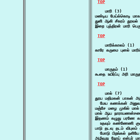
TOP
    மாரி (3)

மண்டிய பேய்க்கொடி மா
துளி ஆலி சீகரம் தூவல்
இறை புத்திரன் மாரி பெர
TOP
    மாரிக்காலம் (1)

காரே கருமை புனல் மாரிக
TOP
    மாருதம் (1)

கூதை உயிர்ப்பு அரி ம
TOP
    மால் (7)

தூய மதிமகன் பாகன் அர
  மேய கணக்கன் அனுவ
மஞ்சே மழை முகில் மா
மால் ஆய நாராயணன்சம
இதணம் கழுது பரணே க
  உதவும் கண்ணேணி குள
பாடு தடவு தடம் விபுலம் 
  மோடு பிறங்கல் நளி
அழிவுறு நோய் என்பர் மா