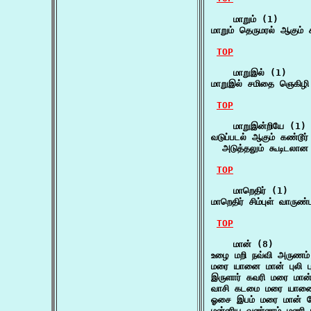
    மாறும் (1)

மாறும் தெருமரல் ஆகும்
TOP
    மாறுஇல் (1)

மாறுஇல் சமிதை ஞெகிழி 
TOP
    மாறுஇன்றியே (1)

வடுப்படல் ஆகும் கண்டூர
  அடுத்தலும் கூடிடலா
TOP
    மாறெதிர் (1)

மாறெதிர் சிம்புள் வாருண்
TOP
    மான் (8)

உழை மறி நவ்வி அருணம
மரை யானை மான் புலி பு
இருளார் கவரி மரை மான்
வாசி கடமை மரை யானை 
ஓசை இபம் மரை மான் மே
மன்னிய வண்ணம் மணி ம