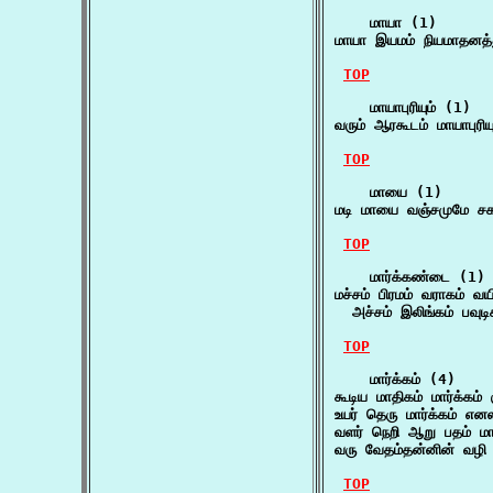
    மாயா (1)

மாயா இயமம் நியமாதனத்
TOP
    மாயாபுரியும் (1)

வரும் ஆரகூடம் மாயாபுரிய
TOP
    மாயை (1)

மடி மாயை வஞ்சமுமே சகட
TOP
    மார்க்கண்டை (1)

மச்சம் பிரமம் வராகம் வ
  அச்சம் இலிங்கம் பவுடி
TOP
    மார்க்கம் (4)

கூடிய மாதிகம் மார்க்கம் 
உயர் தெரு மார்க்கம் எ
வளர் நெறி ஆறு பதம் மார
வரு வேதம்தன்னின் வழி
TOP