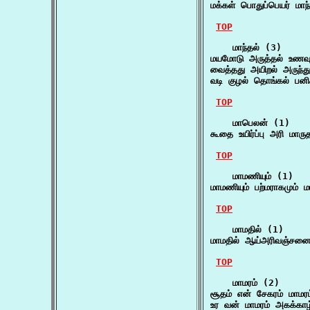
மக்கள் பொதுப்பெயர் மாந
TOP
    மாந்தல் (3)

மயமோடு அருத்தல் உணவு 
வைத்தது அயிறல் அருந்து
வடி குழல் தொங்கல் பனி
TOP
    மாபெலன் (1)

கூதை உயிர்ப்பு அரி ம
TOP
    மாமணியும் (1)

மாமணியும் பற்மராகமும் 
TOP
    மாமதில் (1)

மாமதில் ஆய்அரிவஞ்சனை
TOP
    மாமரம் (2)

சூதம் என் சேகரம் மாம
உர வன் மாமரம் அகக்காழ