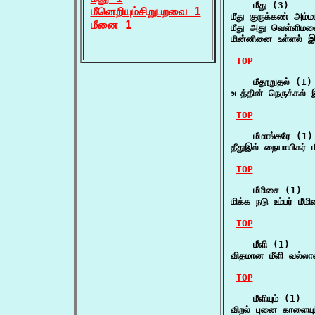
    மீது (3)

மீனெறியும்சிறுபறவை 1
மீது குருக்கண் அம
மீனை 1
மீது அது வெள்ளிமல
மின்னினை உள்ளல் 
TOP
    மீதூறுதல் (1)

உடத்தின் நெருக்கல்
TOP
    மீமாங்கரே (1)

தீதுஇல் நையாயிகர் ம
TOP
    மீமிசை (1)

மிக்க நடு உம்பர் ம
TOP
    மீளி (1)

விதமான மீளி வல்ல
TOP
    மீளியும் (1)

விறல் புனை காளையும