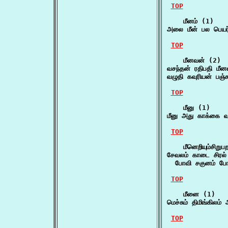
TOP
    மீனம் (1)

அலை மீன் பல பெயர்
TOP
    மீனவன் (2)

வசந்தன் ரதிபதி மீ
வழுதி கவுரியன் பஞ
TOP
    மீனு (1)

மீனு அது காக்கை வ
TOP
    மீனெறியும்சிறு
சேவலம் காடை சிரல் 
  போவி சகுனம் போக
TOP
    மீனை (1)

மெச்சும் திமிங்கிலம
TOP