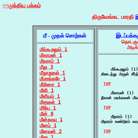
<<முந்திய பக்கம்
திருவேங்கட பாரதி
இ
மீ - முதல் சொற்கள்
இடப்பக்க
தொடருக
அடிக
மீக்கூறலும் 1
மீகாமன் 1
மீதாரம் 1
மீது 3
    மீக்கூறலும் (1)
மீதூறுதல் 1
கிடைத்து அருள் சீர்த
மீமாங்கரே 1
TOP
மீமிசை 1
மீளி 1
    மீகாமன் (1)

மீளியும் 1
நீகான் மரக்கலன் ம
மீளுதல் 1
மீறிய 1
TOP
மீன் 8
    மீதாரம் (1)

மீன்தாவு 1
மீதாரம் கண்டுரம் க
மீனம் 1
மீனவன் 2
TOP
மீனு 1