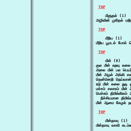
TOP
    மீளுதல் (1)

அழிவின் முரிதல் மற
TOP
    மீறிய (1)

மீறிய பூமடல் போல்
TOP
    மீன் (8)

குல மீன் சுறவு கலை 
அலை மீன் பல பெயர்
மீன் அழல் அங்கி என
தென்னெறி நெய்வான் 
உடு மீன் கலை துடி
மச்சம் சலசரம் மீன்
மெச்சும் திமிங்கிலம்
  நிச்சியமான திமிங்
மீன் ஆமை கேழல் நர
TOP
    மீன்தாவு (1)

மீன்தாவு வாவி கடம்