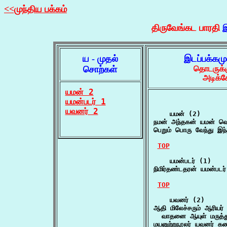
<<முந்திய பக்கம்
திருவேங்கட பாரதி
இ
ய - முதல்
இடப்பக்கம
சொற்கள்
தொடருக்க
அடிக்க
யமன் 2
யமன்படர் 1
யவனர் 2
    யமன் (2)

நமன் அந்தகன் யமன் வெங
பெறும் பொரு வேந்து இந
TOP
    யமன்படர் (1)

நிமிர்தண்டதரன் யமன்படர
TOP
    யவனர் (2)

ஆதி மிலேச்சரும் ஆரியர
  வாதனை ஆயுள் மருத்து
மயனுற்றநூலர் யவனர் க