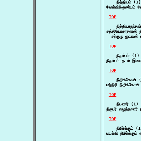
    நித்தியம் (1)

வேள்விக்குண்டம் வ
TOP
    நித்தியாநந்தன
சத்தியோசாதனன் நித
  சற்குரு ஐவயன்
TOP
    நிதம்பம் (1)

நிதம்பம் தடம் இவ
TOP
    நிதிக்கோன் (
மந்திரி நிதிக்கோ
TOP
    நிபுணர் (1)

நிருபர் எழுத்தாளர்
TOP
    நிமிர்க்கும் (1
மடக்கி நிமிர்க்கும