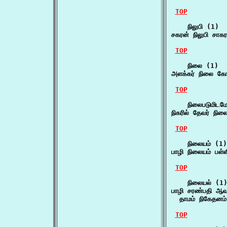
TOP
    நிலுபி (1)

சகரன் நிலுபி சாக
TOP
    நிலை (1)

அளக்கர் நிலை க
TOP
    நிலைபடுமிடமே
நிகரில் தேவர் நில
TOP
    நிலையம் (1)

பாழி நிலையம் பள்ள
TOP
    நிலையல் (1)
பாழி சரண்பதி ஆவா
  தாமம் நிகேதனம
TOP