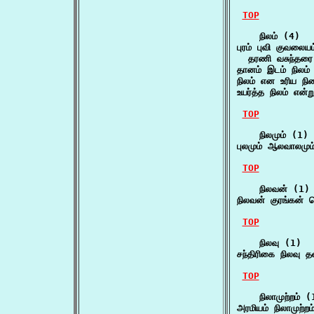
TOP
    நிலம் (4)

புரம் புவி குவலையம
  தரணி வசுந்தரை
தானம் இடம் நிலம்
நிலம் என உரிய நி
உயர்த்த நிலம் என்ற
TOP
    நிலமும் (1)

புலமும் ஆலவாலமும்
TOP
    நிலவன் (1)

நிலவன் குரங்கன் ந
TOP
    நிலவு (1)

சந்திரிகை நிலவு 
TOP
    நிலாமுற்றம் (1
அரமியம் நிலாமுற்ற