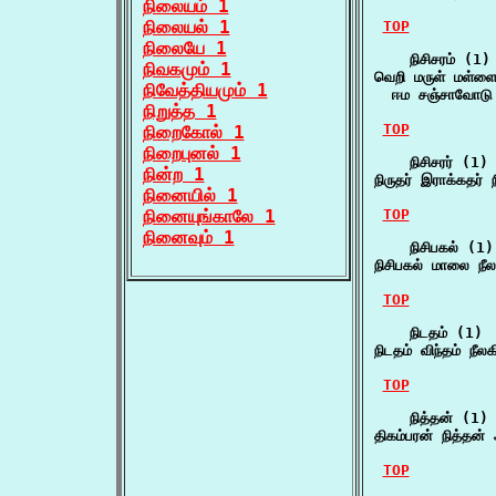
நிலையம் 1
நிலையல் 1
TOP
நிலையே 1
    நிசிசரம் (1)

நிவகமும் 1
வெறி மருள் மள்ளை 
நிவேத்தியமும் 1
  ஈம சஞ்சாவோடு
நிறுத்த 1
TOP
நிறைகோல் 1
நிறைபுனல் 1
    நிசிசரர் (1)

நின்ற 1
நிருதர் இராக்கதர் 
நினையில் 1
நினையுங்காலே 1
TOP
நினைவும் 1
    நிசிபகல் (1)

நிசிபகல் மாலை நீல
TOP
    நிடதம் (1)

நிடதம் விந்தம் நீலக
TOP
    நித்தன் (1)

திகம்பரன் நித்த
TOP