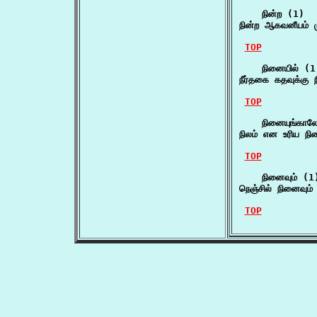
    நின்ற (1)

நின்ற ஆகவனீயம் ம
TOP
    நினையில் (1)
நீர்தகை கதவுக்கு
TOP
    நினையுங்காலே
நிலம் என உரிய நி
TOP
    நினைவும் (1)
நெஞ்சில் நினைவும் 
TOP