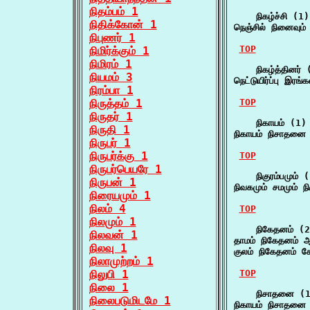
நிதம்பம் 1
    நிகழ்ச்சி (1)

நிதிக்கோன் 1
நெஞ்சில் நினைவும் 
நிபுணர் 1
TOP
நிமிர்க்கும் 1
நிமிரம் 1
    நிகழ்த்தினர் 
நியமம் 3
நெட்டுயிர்ப்பு இரங
நிரம்பா 1
நிருத்தம் 1
TOP
நிருதர் 1
    நிகாயம் (1)

நிருதி 1
நிகாயம் நிசாதனை
நிருபர் 1
நிருபர்க்கு 1
TOP
நிருபர்பெயரே 1
    நிகுரம்பமும் (
நிருபன் 1
நிவகமும் சமமும் நி
நிரையமும் 1
நிலம் 4
TOP
நிலமும் 1
    நிகேதனம் (2
நிலவன் 1
தாமம் நிகேதனம் 
நிலவு 1
குலம் நிகேதனம் 
நிலாமுற்றம் 1
நிலுபி 1
TOP
நிலை 1
    நிசாதனை (1
நிலைபடுமிடமே 1
நிகாயம் நிசாதனை