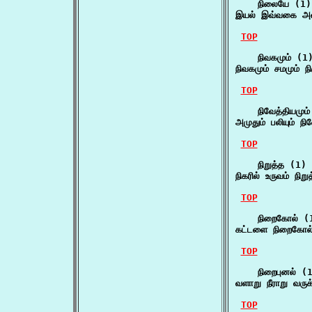
    நிலையே (1)

இயல் இவ்வகை அனை
TOP
    நிவகமும் (1)
நிவகமும் சமமும் நி
TOP
    நிவேத்தியமும்
அமுதும் பலியும் நி
TOP
    நிறுத்த (1)

நிகரில் உருவம் நி
TOP
    நிறைகோல் (1
கட்டளை நிறைகோல்
TOP
    நிறைபுனல் (1
வளாறு நீராறு வருக
TOP