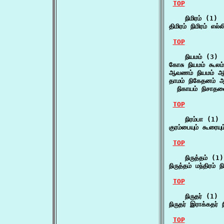
TOP
    நிமிரம் (1)

திமிரம் நிமிரம் எல்
TOP
    நியமம் (3)

கோசு நியமம் கூலம
ஆவணம் நியமம் ஆத
தாமம் நிகேதனம் ஆ
  நிகாயம் நிசாத
TOP
    நிரம்பா (1)

குரம்பையும் கூரையும
TOP
    நிருத்தம் (1)

நிருத்தம் மந்திரம
TOP
    நிருதர் (1)

நிருதர் இராக்கதர் 
TOP