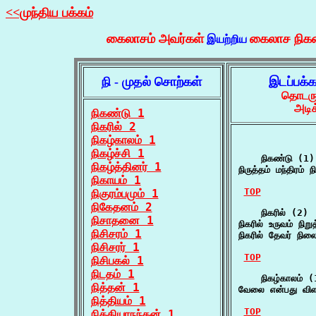
<<முந்திய பக்கம்
கைலாசம் அவர்கள்
கைலாச நிக
இயற்றிய
நி - முதல் சொற்கள்
இடப்பக்
தொடருக
அடிக
நிகண்டு 1
நிகரில் 2
நிகழ்காலம் 1
நிகழ்ச்சி 1
    நிகண்டு (1)

நிகழ்த்தினர் 1
நிருத்தம் மந்திரம
நிகாயம் 1
TOP
நிகுரம்பமும் 1
நிகேதனம் 2
    நிகரில் (2)

நிசாதனை 1
நிகரில் உருவம் நி
நிசிசரம் 1
நிகரில் தேவர் நில
நிசிசரர் 1
TOP
நிசிபகல் 1
நிடதம் 1
    நிகழ்காலம் (1
நித்தன் 1
வேலை என்பது விளம
நித்தியம் 1
TOP
நித்தியாநந்தன் 1