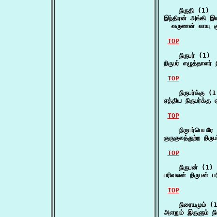
    நிருதி (1)

இந்திரன் அங்கி இய
  வருணன் வாயு 
TOP
    நிருபர் (1)

நிருபர் எழுத்தாளர்
TOP
    நிருபர்க்கு (1)
ஏத்திய நிருபர்க்கு
TOP
    நிருபர்பெயரே 
குருகுலத்துற்ற நிர
TOP
    நிருபன் (1)

பரிவலன் நிருபன் ப
TOP
    நிரையமும் (1
அளறும் இருளும் நி