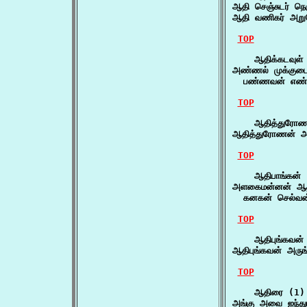
ஆதி செஞ்சுடர் நெர
ஆதி வணிகர் அற
TOP
    ஆதிக்கடவுள் 
அண்ணல் முக்குடை
  பண்ணவன் எண்
TOP
    ஆதித்துரோண
ஆதித்துரோணன் அ
TOP
    ஆதிபாங்கன் 
அளகைமன்னன் ஆதி
  கனகன் செல்வன
TOP
    ஆதிபுங்கவன் 
ஆதிபுங்கவன் அரு
TOP
    ஆதிரை (1)

அங்கு அவை ஐந்த