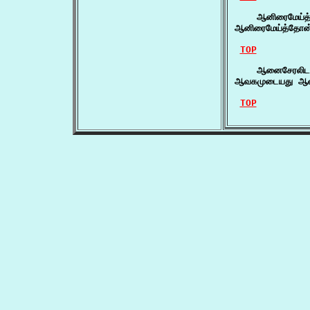
    ஆனிரைமேய்த
ஆனிரைமேய்த்தோன
TOP
    ஆனைசேரலிடம
ஆவகமுடையது ஆன
TOP