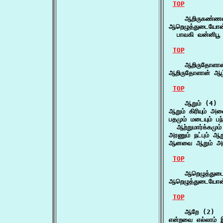
TOP
    ஆறிருகண்ணன
ஆறெழுத்துடையோன
  பாவகி வன்னிபூ
TOP
    ஆறிருதோளான
ஆறிருதோளான் ஆழ
TOP
    ஆறும் (4)

ஆறும் கிரியும் அ
பதமும் மடையும் பந்
  ஆற்றுமார்க்கமு
அரணும் நட்பும் ஆ
ஆனவை ஆறும் அரச
TOP
    ஆறெழுத்துட
ஆறெழுத்துடையோன
TOP
    ஆறே (2)

என்றவை எல்லாம் 