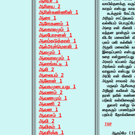
ஆரியர் 1
வாயில்தனக்கு வரு
ஆரியை 2
காதம் என்பது காவ
ஆரின்கண்ணின் 1
  கூக்குரல் கேட்ப
ஆரை 1
அரிதம் சாட்டுவலம்
ஆரோகணம் 1
வல்லியம் பொருப்ப
அறை என் கிளவி 
ஆலகாலமும் 1
வந்தன நான்கும் 
ஆலபோசனன் 1
விடரே மலையின் வி
ஆலம்தடுத்தாள் 1
புலம் மலி கல்லின்
ஆல்அமர்மௌலி 1
அருவி மலையில் வர
ஆலமும் 1
இதைப்புனம் என்பத
உறை என்றுரைப்பது 
ஆலவாலமும் 1
அகரம் உப்பளம் ஆக
ஆலாங்கட்டி 1
அரங்கம் என்பதும்
ஆலி 2
வாலுகம் என்பது 
ஆலையம் 2
அயிர் என் கிளவி
ஆலோன் 1
அருகர் சாவகர் அம
  மருவும் ஆசீவகர
ஆவகமுடையது 1
அறிஞர் கவிகள் ஆ
ஆவணம் 2
தரன் நவில் கண்ண
ஆவணமும் 1
படுவர் கள்விலைஞர்
ஆவணி 2
  துவசர் என்று ச
ஆவன 1
தைகரும் பாணர்தம்
ஆவாசம் 1
பறம்பர் தோல்வின
ஆவி 2
TOP
ஆவிதம் 1
ஆவுரிஞ்சு 1
    ஆகும்மே (3)