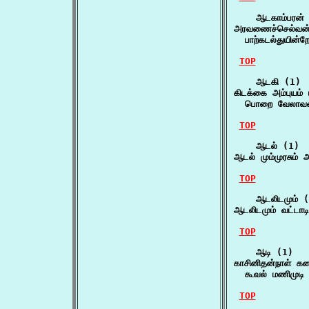
    ஆடகாம்பரன் 
அரவணைச்செல்வன் 
  பாற்கடல்துயின
TOP
    ஆடகி (1)

கிடக்கை அம்புயம்
  பொறை வேலாவலை
TOP
    ஆடல் (1)

ஆடல் மும்முரசும் 
TOP
    ஆடலிடமும் (
ஆடலிடமும் வட்டாடி
TOP
    ஆடி (1)

காசினிதன்நாள் கட
  கூவல் மணிமுடி க
TOP