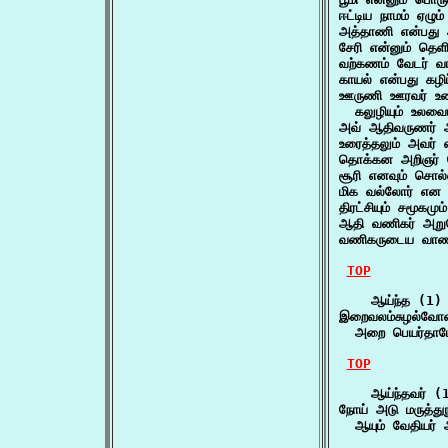
ஈட்டிய நாமம் ஏழும
அத்தாணி என்பது 
சேரி என்னும் தெ
வற்கணம் வேடர் 
காயல் என்பது கழ
ஊருணி ஊரவர் உண
  கலுழியும் உலவைய
அவ் ஆதிவருணர் 
உரைத்தலும் அவர்
தொக்கன அறிஞர் 
சூரி எனவும் சொல
மிக வல்லோர் என 
திரட்சியும் சமூக
ஆதி வணிகர் அற
வணிகருடைய வாண
TOP
    ஆய்ந்த (1)

இறைவலம்சுழல்வோன்
  அறை பெயர்தாமே 
TOP
    ஆய்ந்தவர் (1
நோய் அடு மருத்துந
  ஆயும் வேதியர் 