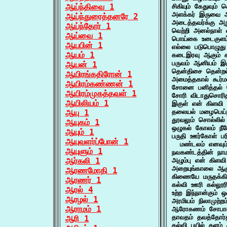
ஆய்ந்திவை 1
சிகியும் கேதுவும் 
அளக்கர் இருவை ஆ
ஆய்ந்துரைத்தனரே 2
அடைத்தவர்க்கு அற
ஆய்ந்தோர் 1
வெற்றி அனல்நாள் 
ஆய்வை 1
பொய்கை உடைகுளம்
ஆயபின் 1
எல்லை படுபொழுது 
ஆயம் 1
கடைஇரவு ஆகும் க
பருவம் ஆனியம் இ
ஆயன் 1
தென்திசை தென்றல
ஆயிரங்கதிரோன் 1
அமைத்தகால் கூர்
ஆயிரம்கண்ணன் 1
சோனை பனித்தல் 
ஆயிரம்முகத்தவள் 1
சோரி விடாதுசொரி
ஆயிலியம் 1
இகுள் என் கிளவி 
ஆயு 1
தலையல் மழைபெய்த
தூவலும் சொல்லில
ஆயுகம் 1
ஒழுகல் கோலம் நீர
ஆயும் 1
பருதி ஊர்கோள் பரி
ஆயுவளர்ப்போன் 1
  மண்டலம் எனவும
ஆயுளும் 1
நவகண்டத்தின் நாம
ஆர்கலி 1
அழும்பு என் கிளவி
அறையுங்காலை ஆகு
ஆரணமோதி 1
கிணையே மருதக்கி
ஆரணர் 1
கல்வி ஊரி கல்லூர
ஆரல் 4
உற்ற இந்நான்கும் 
ஆரழல் 1
அரமியம் நிலாமுற்ற
ஆராமம் 1
ஆரோகணம் சோபானம
தாவதம் தவத்தோர்
ஆரி 1
கல்வி பயில் களம்