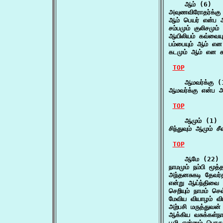
    ஆம் (6)

அவுணவிரோதர்க்க
ஆம் பெயர் என்ப 
சம்பமும் குலிசமும
ஆயிலியம் கவ்வையு
பம்பையும் ஆம் எ
கடமும் ஆம் என க
TOP
    ஆமவர்க்கு (1
ஆமவர்க்கு என்ப அ
TOP
    ஆமும் (1)

சிந்துவும் ஆமும் 
TOP
    ஆமே (22)

நாமமும் நம்பி மூ
அந்தனசுகடி தேவர
என்று ஆய்ந்திவை
செறியும் நாமம் ச
மேவிய வியாழம் வ
அற்பசி மருத்துவன
ஆக்கிய வசுக்கள்ந
பூமி என்னும் பொ