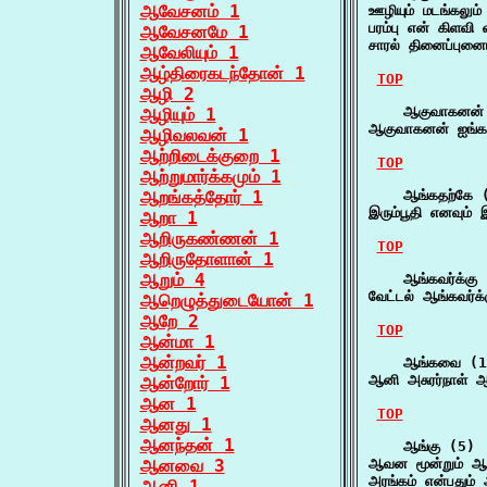
ஆவேசனம் 1
ஊழியும் மடங்கலும
பரம்பு என் கிளவி 
ஆவேசனமே 1
சாரல் தினைப்புனை
ஆவேலியும் 1
ஆழ்திரைகடந்தோன் 1
TOP
ஆழி 2
    ஆகுவாகனன் 
ஆழியும் 1
ஆகுவாகனன் ஐங்க
ஆழிவலவன் 1
ஆற்றிடைக்குறை 1
TOP
ஆற்றுமார்க்கமும் 1
ஆறங்கத்தோர் 1
    ஆங்கதற்கே (
இரும்பூதி எனவும் 
ஆறா 1
ஆறிருகண்ணன் 1
TOP
ஆறிருதோளான் 1
ஆறும் 4
    ஆங்கவர்க்கு 
வேட்டல் ஆங்கவர்க
ஆறெழுத்துடையோன் 1
ஆறே 2
TOP
ஆன்மா 1
ஆன்றவர் 1
    ஆங்கவை (1)
ஆனி அசுரர்நாள் 
ஆன்றோர் 1
ஆன 1
TOP
ஆனது 1
ஆனந்தன் 1
    ஆங்கு (5)

ஆனவை 3
ஆவன மூன்றும் ஆ
அரங்கம் என்பதும்
ஆனி 1