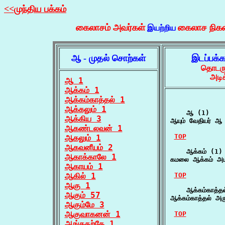
<<முந்திய பக்கம்
கைலாசம் அவர்கள்
கைலாச நிக
இயற்றிய
ஆ - முதல் சொற்கள்
இடப்பக்
தொடருக
அடிக
ஆ 1
ஆக்கம் 1
ஆக்கம்காத்தல் 1
ஆக்கலும் 1
    ஆ (1)

ஆக்கிய 3
ஆயும் வேதியர் ஆ 
ஆகண்டலவன் 1
TOP
ஆகலும் 1
ஆகவனீயம் 2
    ஆக்கம் (1)

ஆகாக்காலே 1
கமலை ஆக்கம் அ
ஆகாயம் 1
ஆகில் 1
TOP
ஆகு 1
    ஆக்கம்காத்தல
ஆகும் 57
ஆக்கம்காத்தல் அரு
ஆகும்மே 3
ஆகுவாகனன் 1
TOP
ஆங்கதற்கே 1