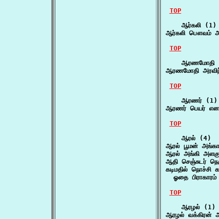
TOP
    ஆர்கலி (1)

ஆர்கலி பௌவம் அள
TOP
    ஆரணமோதி (
ஆரணமோதி அரவிந
TOP
    ஆரணர் (1)

ஆரணர் பெயர் என
TOP
    ஆரல் (4)

ஆரல் பூமன் அங்க
ஆரல் அங்கி அளகு
ஆதி செஞ்சுடர் நெர
கடிமதில் நொச்சி க
  ஓதை பிராகாரம்
TOP
    ஆரழல் (1)

ஆரழல் வக்கிரன் 