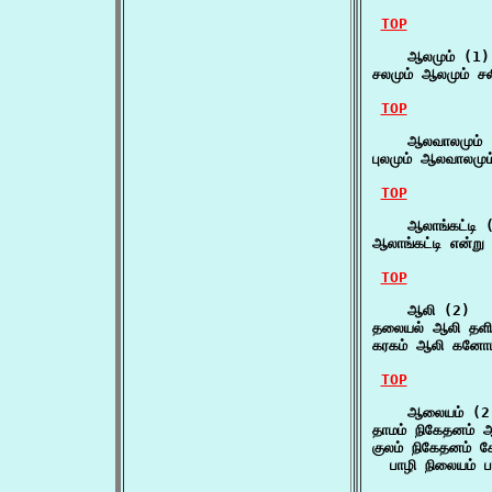
TOP
    ஆலமும் (1)

சலமும் ஆலமும் சலி
TOP
    ஆலவாலமும் 
புலமும் ஆலவாலமும
TOP
    ஆலாங்கட்டி (
ஆலாங்கட்டி என்று
TOP
    ஆலி (2)

தலையல் ஆலி தள
கரகம் ஆலி கனோப
TOP
    ஆலையம் (2)
தாமம் நிகேதனம் 
குலம் நிகேதனம் க
  பாழி நிலையம் பள