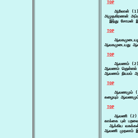
TOP
    ஆலோன் (1)
அமுதகிரணன் அம்ப
  இந்து சோமன் 
TOP
    ஆவகமுடையது
ஆவகமுடையது ஆன
TOP
    ஆவணம் (2)
ஆவணம் ஞெள்ளல் அ
ஆவணம் நியமம் ஆத
TOP
    ஆவணமும் (1
கழையும் ஆவணமும் 
TOP
    ஆவணி (2)

காக்கை புள் பறவ
  ஆக்கிய வசுக்கள
ஆவணி முதலாம் இ