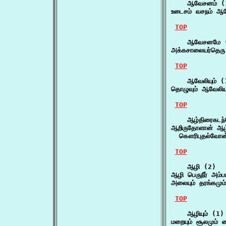
    ஆவேசனம் (1
உடைசம் வசநம் ஆ
TOP
    ஆவேசனமே (
அக்கசாலையர்தெ
TOP
    ஆவேலியும் (1
தொழுவும் ஆவேலியு
TOP
    ஆழ்திரைகடந்
ஆறிருதோளான் ஆழ்
  கௌரிபுதல்வோன்
TOP
    ஆழி (2)

ஆழி பெருநீர் அம்பர
அலையும் தரங்கமு
TOP
    ஆழியும் (1)

மறையும் சூலமும் வ