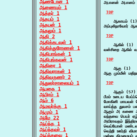
ஆண்டோன் 1
அபானன் அபானம் 
ஆணையும் 1
TOP
ஆத்தர் 1
ஆதபம் 1
    ஆகாயம் (1)
ஆதபன் 1
அம்புலிநாவோர் ஆ
ஆதலும் 1
TOP
ஆதி 2
ஆதிக்கடவுள் 1
    ஆகில் (1)

ஆதித்துரோணன் 1
வன்சிறை ஆகில் வ
ஆதிபாங்கன் 1
ஆதிபுங்கவன் 1
TOP
ஆதிரை 1
    ஆகு (1)

ஆதிவராகன் 1
ஆகு மும்மீன் மதிநா
ஆதிவருணர் 2
ஆதுலர்சாலையும் 1
TOP
ஆபகை 1
    ஆகும் (57)

ஆபிரம் 1
பீமம் உடைய பேய்ப்
ஆம் 6
மோகினி மாயவள் 
ஆமவர்க்கு 1
வாய்த்த துவசம் 
ஆமும் 1
ஆகும் அ கணை அ
வந்தவை பெயர் ஏழ்
ஆமே 22
அயிராவதம் இந்தி
ஆய்ந்த 1
வெய்யோன் மண்டலம
ஆய்ந்தவர் 1
வெற்றி ஊர்தி விம
ஆய்ந்தவை 1
மன்னு கிழமையும் 