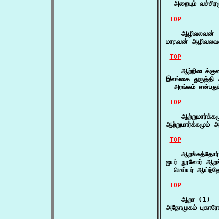
  அறையும் வச்சி
TOP
    ஆழிவலவன் (
மாதவன் ஆழிவலவன
TOP
    ஆற்றிடைக்கு
இலங்கை துருத்தி ஆ
  அரங்கம் என்பது
TOP
    ஆற்றுமார்க்கம
ஆற்றுமார்க்கமும்
TOP
    ஆறங்கத்தோர்
ஐயர் நூலோர் ஆறங்
  மெய்யர் ஆய்ந்தோ
TOP
    ஆறா (1)

அதோமுகம் புகாரோ