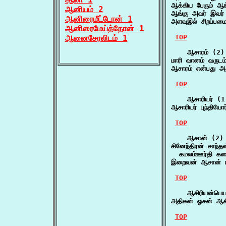
ஆக்கிய பேரும் ஆங
ஆனியம் 2
ஆங்கு அவர் இவர்
ஆனிரைமீட்டோன் 1
அளவுஇல் சிறப்பமை
ஆனிரைமேய்த்தோன் 1
ஆனைசேரலிடம் 1
TOP
    ஆசாரம் (2)

மாரி வானம் வருடம
ஆசாரம் என்பது அத
TOP
    ஆசாரியர் (1)
ஆசாரியர் புந்திய
TOP
    ஆசான் (2)

சினேந்திரன் சாந்த
  கமலம்ஊர்தி கல
இறைவன் ஆசான் ஈ
TOP
    ஆசிரியன்பெய
அதிகன் ஓசன் ஆச
TOP