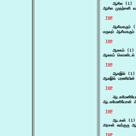
    ஆசில (1)

ஆசில முதற்சனி வ
TOP
    ஆசீவகரும் (1
மருவும் ஆசீவகரும
TOP
    ஆசுகம் (1)

ஆசுகம் கொண்டல் 
TOP
    ஆசுஇல் (1)

ஆசுஇல் பரணியின்
TOP
    ஆடகமேனியோ
ஆடகமேனியோன் அ
TOP
    ஆடகன் (1)

அரசன் சுரர்குரு ஆ
TOP