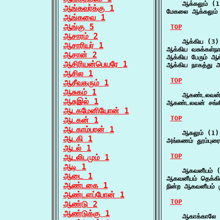
    ஆக்கலும் (1)
ஆங்கவர்க்கு 1
மேகலை ஆக்கலும் ச
ஆங்கவை 1
ஆங்கு 5
TOP
ஆசாரம் 2
    ஆக்கிய (3)

ஆசாரியர் 1
ஆக்கிய வசுக்கள்ந
ஆசான் 2
ஆக்கிய பேரும் ஆங
ஆசிரியன்பெயரே 1
ஆக்கிய நாகத்து அழ
ஆசில 1
TOP
ஆசீவகரும் 1
ஆசுகம் 1
    ஆகண்டலவன்
ஆசுஇல் 1
ஆகண்டலவன் சங்க
ஆடகமேனியோன் 1
TOP
ஆடகன் 1
ஆடகாம்பரன் 1
    ஆகலும் (1)

ஆடகி 1
அங்கணம் தூம்புரை
ஆடல் 1
TOP
ஆடலிடமும் 1
ஆடி 1
    ஆகவனீயம் (
ஆடை 1
ஆகவனீயம் தெக்கி
ஆண்டகை 1
நின்ற ஆகவனீயம் ம
ஆண்டளப்போன் 1
TOP
ஆண்டு 2
ஆண்டுக்கு 1
    ஆகாக்காலே 