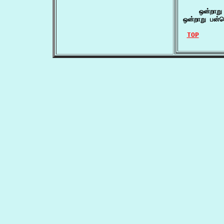
    ஒன்றாறு 
ஒன்றாறு பன்
TOP