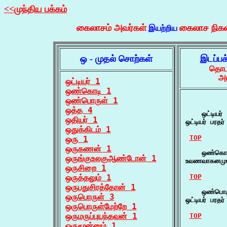
<<முந்திய பக்கம்
கைலாசம் அவர்கள்
கைலாச நிக
இயற்றிய
ஒ - முதல் சொற்கள்
இடப்பக
தொடர
அட
ஒட்டியர் 1
ஒண்கொடி 1
ஒண்பொருள் 1
ஒத்த 4
    ஒட்டியர் 
ஒதியர் 1
ஒட்டியர் பரத
ஒதுக்கிடம் 1
TOP
ஒரு 1
ஒருகணன் 1
    ஒண்கொட
ஒருங்குஉலகுஆண்டோன் 1
உவணவாகனமும்
ஒருசிறை 1
ஒருத்தலும் 1
TOP
ஒருபதுசிரத்தோன் 1
    ஒண்பொரு
ஒருபொருள் 3
ஒட்டியர் பரத
ஒருபொருள்மேற்றே 1
ஒருமருப்புயந்தவன் 1
TOP
ஒருமூன்னும் 1