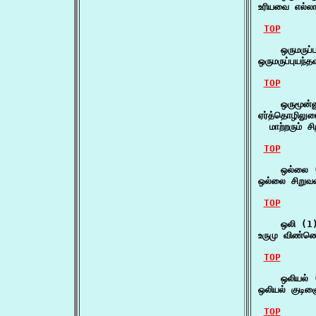
உரியவை எல்லா
TOP
    ஒருமருப்ப
ஒருமருப்புயந்
TOP
    ஒருமூன்ன
ஏர்த்தொழிலுட
  மாற்றரும் 
TOP
    ஒல்லை (
ஒல்லை சிறுவர
TOP
    ஒலி (1)
உருமு விண்ண
TOP
    ஒலியல் (
ஒலியல் குடி
TOP