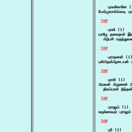
    புரவலோனே (1
போர்முரசக்கொடி 
TOP
    புரவி (1)

யாழே தலைநாள் இரல
  அற்பசி மருத்துவ
TOP
    புராதனன் (1)
புலிஅதள்ஆடையன் பு
TOP
    புராரி (1)

அமலன் அருணன் அரன
  திகம்பரன் நித்
TOP
    புராலும் (1)

சுருங்கையும் புரா
TOP
    புரி (2)
