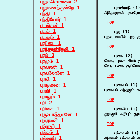
புதுக்கொல்லை 2
புதுமணற்குன்றே 1
    புகாரோடு (1)
அதோமுகம் புகாரோ
புந்தி 1
புந்தியோர் 1
TOP
புயங்கன் 1
புயல் 1
    புகு (1)

புயலும் 1
புதவு வாயில் புகு 
புரட்டை 1
TOP
புரந்தரன்தேவி 1
புரம் 3
    புகை (2)

புரமும் 1
கொடி புகை சீயம் 
வெடி புகை குய்யென
புரவலன் 1
புரவலோனே 1
TOP
புரவி 1
புராதனன் 1
    புகையும் (1)

புகையும் கந்தமும்
புராரி 1
புராலும் 1
TOP
புரி 2
புரிசை 1
    புகையே (1)

புருடோத்தமனே 1
தூபமும் அரியும் த
புரூரவன் 1
TOP
புரோசர் 1
புல்லம் 1
    புங்கவன் (1)

புல்வாய் 1
அளகன் புங்கவன் 