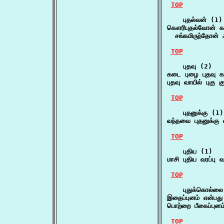
TOP
    புதல்வன் (1)

கௌரிபுதல்வோன் கந்
  சங்கமிருந்தோன்
TOP
    புதவு (2)

கடை புழை புதவு க
புதவு வாயில் புகு 
TOP
    புதனுக்கு (1)

வந்தவை புதனுக்கு
TOP
    புதிய (1)

மாசி புதிய வரப்பு
TOP
    புதுக்கொல்லை
இதைப்புனம் என்பத
பொற்றை பீகைப்புனம
TOP