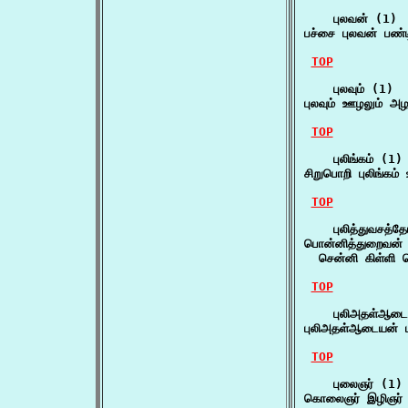
    புலவன் (1)

பச்சை புலவன் பண்டி
TOP
    புலவும் (1)

புலவும் ஊழலும் அழ
TOP
    புலிங்கம் (1)

சிறுபொறி புலிங்கம்
TOP
    புலித்துவசத்த
பொன்னித்துறைவன் ப
  சென்னி கிள்ளி 
TOP
    புலிஅதள்ஆடை
புலிஅதள்ஆடையன் பு
TOP
    புலைஞர் (1)

கொலைஞர் இழிஞர் ப