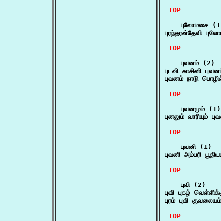
TOP
    புலோமசை (1)
புரந்தரன்தேவி பு
TOP
    புவனம் (2)

புடவி காசினி புவன
புவனம் நாடு பொழில
TOP
    புவனமும் (1)

புனலும் வாரியும் ப
TOP
    புவனி (1)

புவனி அம்பரி பூதிய
TOP
    புவி (2)

புவி புகழ் வெள்ளிக
புரம் புவி குவலையம
TOP