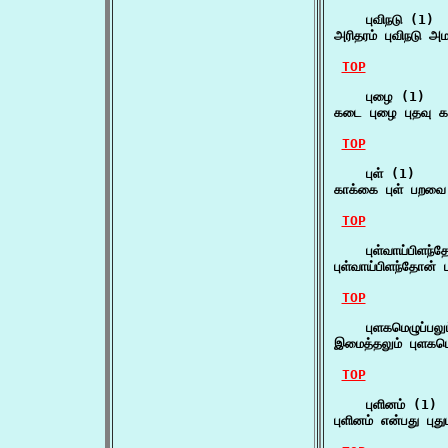
    புவிநடு (1)

அரிதரம் புவிநடு அ
TOP
    புழை (1)

கடை புழை புதவு க
TOP
    புள் (1)

காக்கை புள் பறவ
TOP
    புள்வாய்பிளந்
புள்வாய்பிளந்தோன
TOP
    புளகமெழுப்பலும
இமைத்தலும் புளகமெ
TOP
    புளினம் (1)

புளினம் என்பது புத