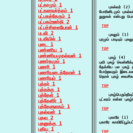
புட்கரமும் 1
    புகல்வர் (2)

புட்கலாவர்த்தம் 1
போரினிடமும் புகல்
புட்பகத்தேரும் 1
துறுகல் என்பது ப
புட்பகம்ஊர்தி 2
TOP
புட்பச்சிலையோன் 1
புடவி 2
    புகலும் (1)

புடவியில் 1
புரமும் பாடியும் புகல
புடை 1
TOP
புண்ணிய 1
புண்ணியமுதல்வன் 1
    புகழ் (4)

புணர்தமும் 1
புவி புகழ் வெள்ளிக
புணரி 1
தேக்கிய பல புகழ் த
போற்றவரும் இடைவள்
புணரியடைத்தோன் 1
தொல் புகழ் வைசிக
புணரியும் 1
புத்தர் 1
TOP
புத்தற்கு 1
புத்தேள் 1
    புகழ்பெரும்தீவு
புட்கரம் என்ன புகழ்
புத்தேளிர் 1
புத்தேளுலகம் 1
TOP
புதல்வன் 1
புதவு 2
    புகாரே (1)

புகாரே காவிரிப்பூம்
புதனுக்கு 1
புதிய 1
TOP