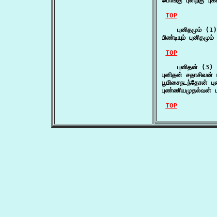
பொங்கு புனற்கு பு
TOP
    புனிதமும் (1)

பிண்டியும் புனிதமும
TOP
    புனிதன் (3)

புனிதன் சதாசிவன் 
பூமிசைநடந்தோன் பு
புண்ணியமுதல்வன் 
TOP