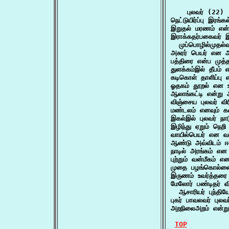
    புலவர் (22)

நெட்டுயிர்ப்பு இரங்
இறுதல் மரணம் என்
இராக்கதர்பகைவர் இல
  முப்பொழில்முதல்
அசுரர் பெயர் என அ
பத்திரை என்ப முத்த
துளக்கம்இல் தீபம்
கடிகொள் தாளிப்பு
ஓதகம் தூறல் என உர
ஆலாங்கட்டி என்று 
விஞ்சைய புலவர் வி
மண்டலம் எனவும் க
இகல்இல் புலவர் ந
இழிந்து ஏறும் நெற
வாயில்பெயர் என வக
ஆண்டு அவ்விடம் ஈண
நாடில் அரங்கம் என 
புற்றும் வன்மீகம் 
முதை பழங்கொல்லை
இருணம் உவர்த்தரை 
மேலோர் பண்டிதர் விச
  ஆசாரியர் புந்தி
புகர் பாவலவர் புலவ
அறநிலைஅறம் என்று
TOP