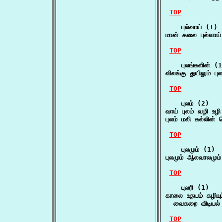
TOP
    புல்வாய் (1)

மான் கலை புல்வாய்
TOP
    புலங்களின் (1
விலங்கு துயிலும் ப
TOP
    புலம் (2)

வாய் புலம் வழி உழ
புலம் மலி கல்லின்
TOP
    புலமும் (1)

புலமும் ஆலவாலமும்
TOP
    புலரி (1)

காலை உதயம் கழியும்ந
  வைகறை விடியல்
TOP