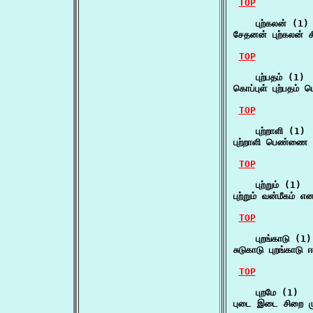
TOP
    புற்கலன் (1)

சேதனன் புற்கலன் 
TOP
    புற்பதம் (1)

கொப்புள் புற்பதம் மொ
TOP
    புற்றாளி (1)

புற்றாளி பெண்ணை
TOP
    புற்றும் (1)

புற்றும் வன்மீகம் 
TOP
    புறங்காடு (1)

சுடுகாடு புறங்காடு
TOP
    புறமே (1)

புடை இடை சிறை மு