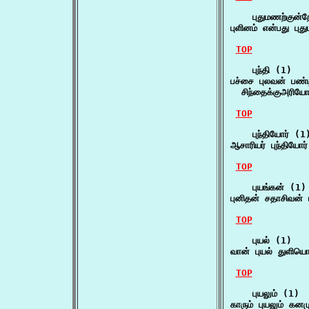
    புதுமணற்குன்ற
புளினம் என்பது புத
TOP
    புந்தி (1)

பச்சை புலவன் பண்டித
  சிந்தைக்குஅரி
TOP
    புந்தியோர் (1)
ஆசாரியர் புந்தியோ
TOP
    புயங்கன் (1)

புனிதன் சதாசிவன் 
TOP
    புயல் (1)

வான் புயல் துளியொ
TOP
    புயலும் (1)

காரும் புயலும் கன