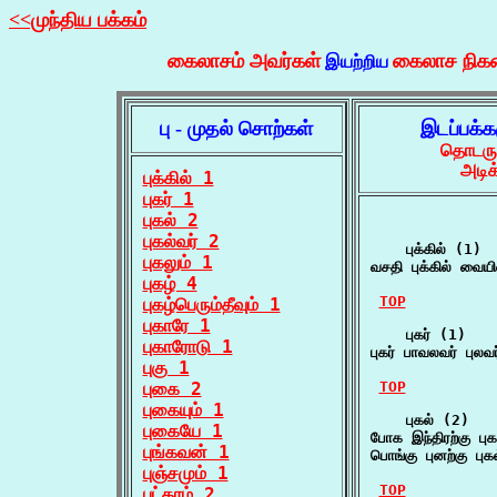
<<முந்திய பக்கம்
கைலாசம் அவர்கள்
கைலாச நிக
இயற்றிய
பு - முதல் சொற்கள்
இடப்பக்க
தொடருக
அடிக
புக்கில் 1
புகர் 1
புகல் 2
புகல்வர் 2
    புக்கில் (1)

புகலும் 1
வசதி புக்கில் வை
புகழ் 4
TOP
புகழ்பெரும்தீவும் 1
புகாரே 1
    புகர் (1)

புகாரோடு 1
புகர் பாவலவர் புலவ
புகு 1
புகை 2
TOP
புகையும் 1
    புகல் (2)

புகையே 1
போக இந்திரற்கு பு
புங்கவன் 1
பொங்கு புனற்கு பு
புஞ்சமும் 1
TOP
புட்கரம் 2