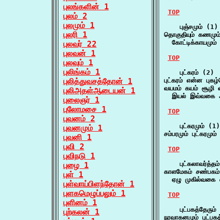
புலங்களின் 1
TOP
புலம் 2
புலமும் 1
    புஞ்சமும் (1)

புலரி 1
தொகுதியும் கணமும் 
  கோட்டிக்காயமும் 
புலவர் 22
புலவன் 1
TOP
புலவும் 1
புலிங்கம் 1
    புட்கரம் (2)

புலித்துவசத்தோன் 1
புட்கரம் என்ன புகழ்
வயமம் கயம் சூழி வன
புலிஅதள்ஆடையன் 1
  இயல் இவ்வகை அ
புலைஞர் 1
புலோமசை 1
TOP
புவனம் 2
    புட்கரமும் (1)

புவனமும் 1
சம்பரமும் புட்கரமு
புவனி 1
புவி 2
TOP
புவிநடு 1
    புட்கலாவர்த்தம
புழை 1
காளமேகம் சண்பகம் ப
புள் 1
  ஏழு முகில்வகை
புள்வாய்பிளந்தோன் 1
புளகமெழுப்பலும் 1
TOP
புளினம் 1
    புட்பகத்தேரும் 
புற்கலன் 1
நரவாகனமும் புட்பகத்