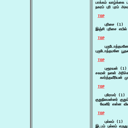
பாக்கம் வாழ்க்கை ப
நகரம் புரி புரம் அக
TOP
    புரிசை (1)

இஞ்சி புரிசை எயில
TOP
    புருடோத்தமனே
புருடோத்தமனே பூதல
TOP
    புரூரவன் (1)

சகரன் நளன் அரிச்சந
  கார்த்தவீரியன் ம
TOP
    புரோசர் (1)

குறுநிலமன்னர் குறும்
  வேளிர் என்ன விள
TOP
    புல்லம் (1)

இடபம் புல்லம் எருத