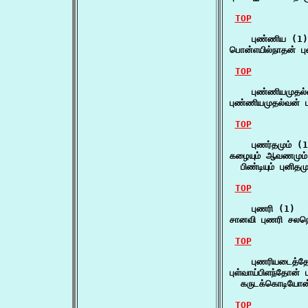
TOP
    புண்ணிய (1)

பொன்எயில்நாதன் ப
TOP
    புண்ணியமுதல்
புண்ணியமுதல்வன் 
TOP
    புணர்தமும் (1
கழையும் ஆவணமும் கர
  பிண்டியும் புனிதம
TOP
    புணரி (1)

சானவி புணரி சலந
TOP
    புணரியடைத்த
புள்வாய்பிளந்தோன்
  கருடக்கொடியோன்
TOP