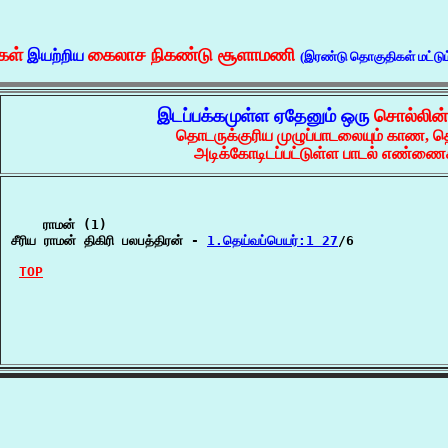
கள்
கைலாச நிகண்டு சூளாமணி
இயற்றிய
(இரண்டு தொகுதிகள் மட்டும
இடப்பக்கமுள்ள ஏதேனும் ஒரு
சொல்லின
தொடருக்குரிய முழுப்பாடலையும் காண, 
அடிக்கோடிடப்பட்டுள்ள பாடல் எண்ணைச
    ராமன் (1)

சீரிய ராமன் திகிரி பலபத்திரன் - 
1.தெய்வப்பெயர்:1 27
/6

TOP