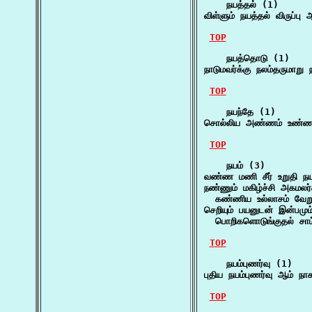
    நயத்தல் (1)

விள்ளும் நயத்தல் விருப்பு
TOP
    நயத்தொடு (1)

நாடுமவர்க்கு நலம்தருமாறு
TOP
    நயந்தே (1)

சொல்லிய அண்ணம் உண்ணா
TOP
    நயம் (3)

வண்ண மணி சீர் உறுதி நய
நண்ணும் மகிழ்ச்சி அகமலர்ச
  கண்ணிய உல்லாசம் வேறும
செறியும் பயனுடன் இன்பமும்
  பொறிகளொடுங்குதல் சாம்
TOP
    நயம்புணர்வு (1)

புதிய நயம்புணர்வு ஆம் நா
TOP