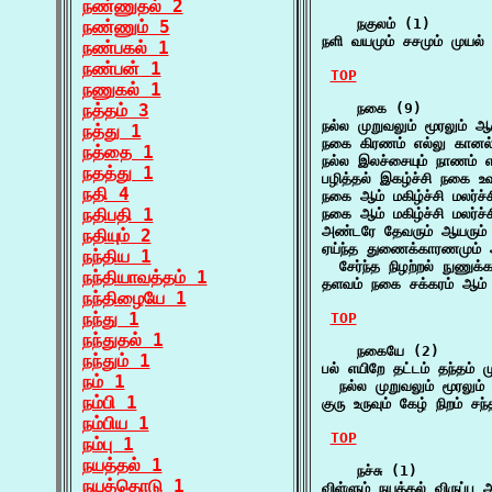
நண்ணுதல் 2
    நகுலம் (1)

நண்ணும் 5
நளி வயமும் சசமும் முயல் 
நண்பகல் 1
நண்பன் 1
TOP
நணுகல் 1
நத்தம் 3
    நகை (9)

நல்ல முறுவலும் மூரலும் 
நத்து 1
நகை கிரணம் எல்லு கானல்
நத்தை 1
நல்ல இலச்சையும் நாணம் எ
நதத்து 1
பழித்தல் இகழ்ச்சி நகை உவ
நதி 4
நகை ஆம் மகிழ்ச்சி மலர்ச
நதிபதி 1
நகை ஆம் மகிழ்ச்சி மலர்ச
அண்டரே தேவரும் ஆயரும்
நதியும் 2
ஏய்ந்த துணைக்காரணமும் ஆ
நந்திய 1
  சேர்ந்த நிழற்றல் நுணுக்
நந்தியாவத்தம் 1
தளவம் நகை சக்கரம் ஆம்
நந்திழையே 1
நந்து 1
TOP
நந்துதல் 1
    நகையே (2)

நந்தும் 1
பல் எயிறே தட்டம் தந்தம் 
நம் 1
  நல்ல முறுவலும் மூரலும
நம்பி 1
குரு உருவும் கேழ் நிறம் ச
நம்பிய 1
TOP
நம்பு 1
நயத்தல் 1
    நச்சு (1)

நயத்தொடு 1
விள்ளும் நயத்தல் விருப்பு 