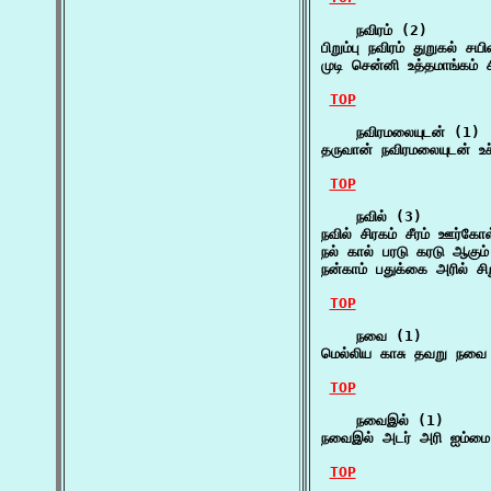
    நவிரம் (2)

பிறும்பு நவிரம் துறுகல் ச
முடி சென்னி உத்தமாங்கம்
TOP
    நவிரமலையுடன் (1)

தருவான் நவிரமலையுடன் உ
TOP
    நவில் (3)

நவில் சிரகம் சீரம் ஊர்கோள
நல் கால் பரடு கரடு ஆகும்
நன்காம் பதுக்கை அரில் சி
TOP
    நவை (1)

மெல்லிய காசு தவறு நவை 
TOP
    நவைஇல் (1)

நவைஇல் அடர் அரி ஐம்மை
TOP