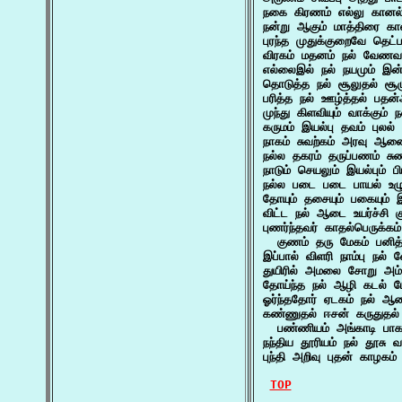
நகை கிரணம் எல்லு கானல்
நன்று ஆகும் மாத்திரை 
புரந்த முதுக்குறைவே தெட்ப
விரகம் மதனம் நல் வேணவ
எல்லைஇல் நல் நயமும் இன்
தொடுத்த நல் சூலுதல் ச
பரித்த நல் ஊழ்த்தல் பதன
முந்து கிளவியும் வாக்கும்
கருமம் இயல்பு தவம் புலல
நாகம் சுவற்கம் அரவு ஆன
நல்ல தகரம் தருப்பணம் சு
நாடும் செயலும் இயல்பும் ப
நல்ல படை படை பாயல் உழு
தோயும் தசையும் பகையும் 
விட்ட நல் ஆடை உயர்ச்சி 
புணர்ந்தவர் காதல்பெருக்க
  குணம் தரு மேகம் பனி
இப்பால் விளரி நாம்பு ந
துயிரில் அமலை சோறு அம்ப
தோய்ந்த நல் ஆழி கடல் மோ
ஓர்ந்ததோர் ஏடகம் நல் ஆட
கண்ணுதல் ஈசன் கருதுதல் 
  பண்ணியம் அங்காடி பாக
நந்திய தூரியம் நல் தூசு வ
புந்தி அறிவு புதன் காழகம்
TOP