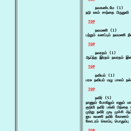
    நவகண்டமே (1)

நடு உகம் சாந்தை பிருது
TOP
    நவமணி (1)

பற்றும் வனப்பும் நவமணி 
TOP
    நவரதம் (1)

ஆய்ந்த இரதம் நவரதம் இன
TOP
    நவியம் (1)

பரசு நவியம் மழு பாலம் நல
TOP
    நவிர் (5)

நாணும் போகிலும் எனும் மா
குடுமி நவிர் பங்கி பித்த
முற்று நவிர் முடி முச்சி
ஐய உவணி நவிர் கோணம் 
கோடரம் கொம்பு பொதும்பு 
TOP