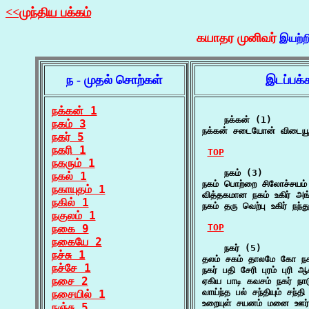
<<முந்திய பக்கம்
கயாதர முனிவர்
இயற்ற
ந - முதல் சொற்கள்
இடப்பக்
நக்கன் 1
    நக்கன் (1)

நகம் 3
நக்கன் சடையோன் விடையூ
நகர் 5
நகரி 1
TOP
நகரும் 1
    நகம் (3)

நகல் 1
நகம் பொற்றை சிலோச்சயம் 
நகாயுதம் 1
வித்தகமான நகம் உகிர் அங
நகில் 1
நகம் தரு வெற்பு உகிர் நந
நகுலம் 1
நகை 9
TOP
நகையே 2
    நகர் (5)

நச்சு 1
தலம் சகம் தாலமே கோ நக
நச்சே 1
நகர் பதி சேரி புரம் புரி
நசை 2
ஏகிய பாடி கவசம் நகர் நாட
வாய்ந்த பல் சந்தியும் சந
நசையில் 1
உறையுள் சயனம் மனை ஊர் ந
நஞ்சு 5