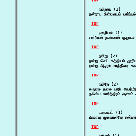
TOP
    நன்றாய (1)

நன்றாய பிள்ளையும் பார்ப்
TOP
    நன்றியல் (1)

நன்றியல் நண்ணல் குறுகல்
TOP
    நன்று (2)

நன்று செய் கத்தியம் தூர
நன்று ஆகும் மாத்திரை 
TOP
    நன்றே (2)

கருமை தகை பாடு அபரிமித
தங்கிய சாரித்திரம் குணம்
TOP
    நன்னயம் (1)

விரைவு முகனமர்வே நன்னய
TOP
    நன்னர் (1)
