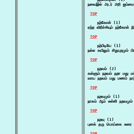
நவைஇல் அடர் அரி ஐம்மை
TOP
    நற்கோள் (1)

ஏற்ற விரிச்சியும் நற்கோள்
TOP
    நற்பிடியே (1)

நல்ல கயிலும் சிறுபுறமும் பி
TOP
    நறவம் (2)

கள்ளும் நறவம் நறா மது மட
வாய நறவம் மது மணம் நாற
TOP
    நறவமும் (1)

நாகம் ஆம் சுள்ளி நறவமும
TOP
    நறவு (1)

புனல் தரு பொய்கை சுரை ந
TOP