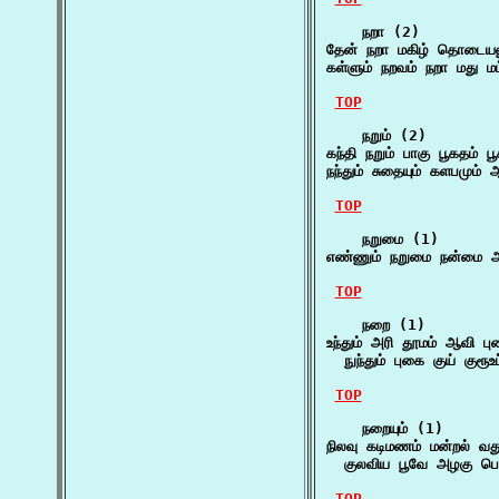
    நறா (2)

தேன் நறா மகிழ் தொடையலு
கள்ளும் நறவம் நறா மது மட
TOP
    நறும் (2)

கந்தி நறும் பாகு பூகதம் 
நந்தும் சுதையும் களபமும் 
TOP
    நறுமை (1)

எண்ணும் நறுமை நன்மை ஆக
TOP
    நறை (1)

உந்தும் அரி தூமம் ஆவி ப
  நுந்தும் புகை குய் குரூ
TOP
    நறையும் (1)

நிலவு கடிமணம் மன்றல் வதுவ
  குலவிய பூவே அழகு பொ
TOP