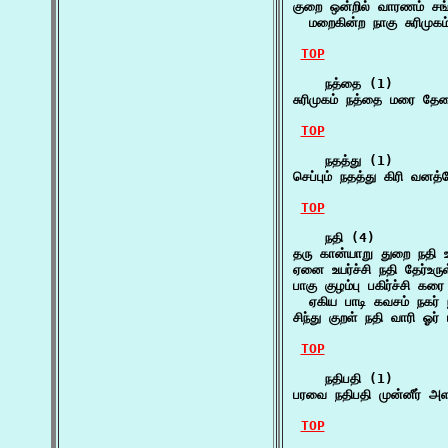
குறை ஒன்றில் வாரணம் சங்
  மறைகின்ற நாகு சுரிமுகம்
TOP
    நத்தை (1)

சுரிமுகம் நத்தை மரை தே
TOP
    நதத்து (1)

செப்பும் நதத்து கிரி வனத
TOP
    நதி (4)

தரு கான்யாறு துறை நதி உந
ஏனை உயர்ச்சி நதி தேர்உர
பாகு குழம்பு பகிர்ச்சி கரை 
  ஏகிய பாடி கவசம் நகர் 
சிந்து குறள் நதி வாரி ஓர் பா
TOP
    நதிபதி (1)

பரவை நதிபதி முன்னீர் அ
TOP