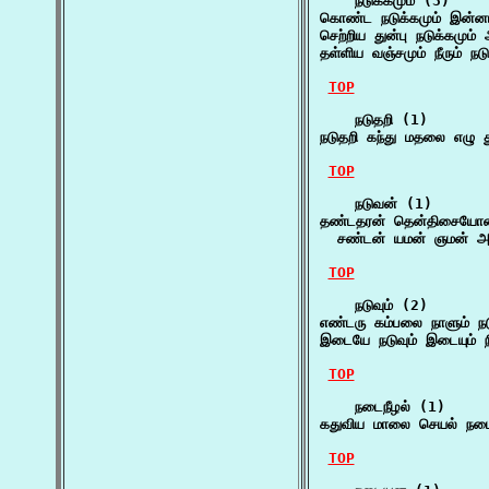
    நடுக்கமும் (3)

கொண்ட நடுக்கமும் இன்னா
செற்றிய துன்பு நடுக்கமும்
தள்ளிய வஞ்சமும் நீரும் நட
TOP
    நடுதறி (1)

நடுதறி கந்து மதலை எழு 
TOP
    நடுவன் (1)

தண்டதரன் தென்திசையோன்
  சண்டன் யமன் ஞமன் அந
TOP
    நடுவும் (2)

எண்டரு கம்பலை நாளும் நடு
இடையே நடுவும் இடையும் ந
TOP
    நடைநீழல் (1)

கதுவிய மாலை செயல் நடை
TOP