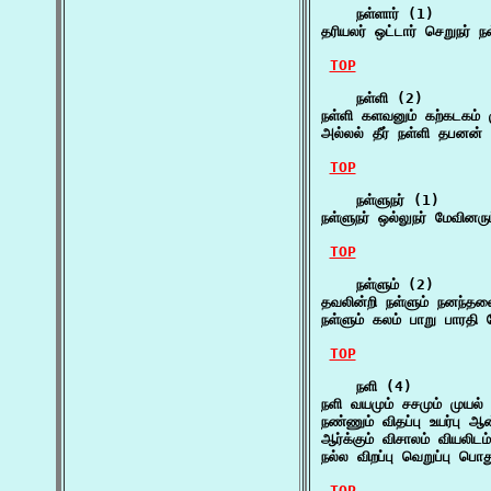
    நள்ளார் (1)

தரியலர் ஒட்டார் செறுநர் ந
TOP
    நள்ளி (2)

நள்ளி களவனும் கற்கடகம் 
அல்லல் தீர் நள்ளி தபன
TOP
    நள்ளுநர் (1)

நள்ளுநர் ஒல்லுநர் மேவினர
TOP
    நள்ளும் (2)

தவலின்றி நள்ளும் நனந்த
நள்ளும் கலம் பாறு பாரதி
TOP
    நளி (4)

நளி வயமும் சசமும் முயல் 
நண்ணும் விதப்பு உயர்பு ஆ
ஆர்க்கும் விசாலம் வியலி
நல்ல விறப்பு வெறுப்பு பொ
TOP