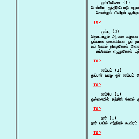
    நரம்பினிசை (1)

மெல்லிய தந்திரியோடு எழால
  சொல்லும் பிளிறல் குளிறல்
TOP
    நரம்பு (3)

தொடங்கும் அரலை கழலை சி
ஒப்பான கைக்கிளை ஓர் நரம
உய் கோல் நிறைகோல் அளவுக
  எய்கோல் எழுதுகோல் மத
TOP
    நரம்பும் (1)

துப்பார் உழை ஓர் நரம்பும்
TOP
    நரம்பே (1)

ஒல்லையில் தந்திரி கோல் 
TOP
    நரர் (1)

நரர் பயில் எந்திரம் கூவிர
TOP