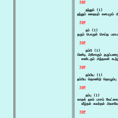
TOP
    நந்தும் (1)

நந்தும் சுதையும் களபமும் 
TOP
    நம் (1)

தரும் பொருள் செய்த பரா
TOP
    நம்பி (1)

பிண்டி அசோகும் தருப்பணமு
  எண்டரும் அந்தகன் கூற்ற
TOP
    நம்பிய (1)

நம்பிய தொண்டு தொழும்பு 
TOP
    நம்பு (1)

காதல் நலம் பாசம் வேட்கை 
  வீழ்தல் கவர்தல் அவாவே 
TOP