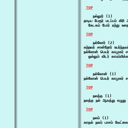
TOP
    நல்லூர் (1)

நாடிய பேரூர் மடப்பம் கிரி 
  கேடகம் போர் ஏற்று உற
TOP
    நல்லோர் (2)

கற்றவர் சான்றோர் உயர்ந்த
நல்லோன் பெயர் காமுகர் சது
  ஒல்லும் விடர் காமம்மிக்
TOP
    நல்லோன் (1)

நல்லோன் பெயர் காமுகர் சத
TOP
    நலத்த (1)

நலத்த நல் ஆகத்து எழுது 
TOP
    நலம் (1)

காதல் நலம் பாசம் வேட்கை