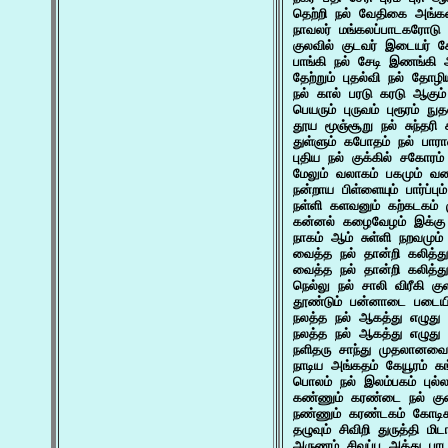
தெற்றி நல் வேதிகை அங்கணம
நாவலர் மங்கலப்பாடகரோடு 
குலவில் குடவர் இடையர் 
பாங்கி நல் சேடி இணங்க
தேற்றும் புதல்வி நல் தோ
நல் கால் பரடு கரடு ஆகும்
பெயரும் புருவம் புரூரம் நு
தூய மூஞ்சூறு நல் சுந்தரி
துள்ளும் கபோதம் நல் பார
புதிய நல் குக்கில் சகோ
மேலும் வலாகம் பகமும் வ
நன்றாய பிள்ளையும் பார்ப்
நள்ளி களவனும் கற்கடகம் 
கன்னல் கழைவேழம் இக்கு த
நாகம் ஆம் சுள்ளி நறவமும
வைத்த நல் தான்றி கலித்து
வைத்த நல் தான்றி கலித்து
நெல்லு நல் சாலி விரீகி க
தூண்டும் பன்னாடை படையி
நலத்த நல் ஆகத்து எழுது 
நலத்த நல் ஆகத்து எழுது 
நளிதரு சாந்து முதலானவை
நாடிய அங்கதம் கேயூரம் க
பொலம் நல் இலம்பகம் புல்ல
கண்ணும் கரண்டை நல் கு
நண்ணும் கரண்டகம் கோடி
தழுவும் சிவிறி துருத்தி 
அருணம் சிவப்பு அத்து பாட