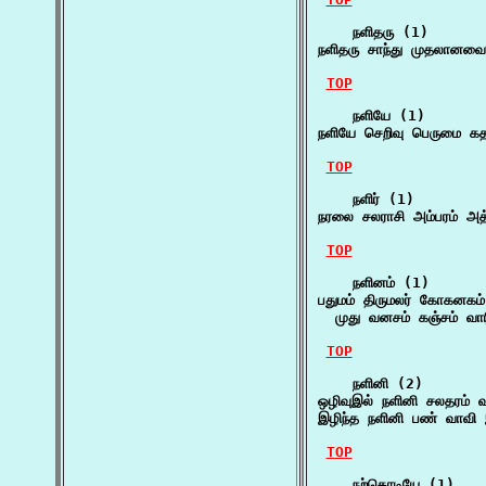
    நளிதரு (1)

நளிதரு சாந்து முதலானவை
TOP
    நளியே (1)

நளியே செறிவு பெருமை கத
TOP
    நளிர் (1)

நரலை சலராசி அம்பரம் அத்
TOP
    நளினம் (1)

பதுமம் திருமலர் கோகனகம் 
  முது வனசம் கஞ்சம் வார
TOP
    நளினி (2)

ஒழிவுஇல் நளினி சலதரம்
இழிந்த நளினி பண் வாவி 
TOP
    நற்கொடியே (1)
