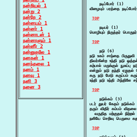
    நடிப்போர் (1)

நன்றியல் 1
விழையும் பரத்தை நடிப்போர
நன்று 2
நன்றே 2
TOP
நன்னயம் 1
    நடியர் (1)

நன்னர் 1
மொழியும் நிருத்தர் பொருநர
நன்னாடன் 1
நன்னாளும் 1
TOP
நன்னீர் 2
    நடு (6)

நன்னுதலே 1
நடு உகம் சாந்தை பிருது
நனகன் 1
திவர்கின்ற உந்தி நடு ஒத்த
நனந்தலை 1
கற்பால் மருங்குல் நுசுப்
நனம் 1
என்றும் நடு தந்தி ஏறுதல
நனவு 1
கரு நடு மேடு கருப்பம் க
உந்தி நடு உந்தி அந்திலே
நனி 3
நனை 3
TOP
    நடுக்கம் (3)

படர் துயர் கேதம் நடுக்கம்
தரும் விதிர் கம்பம் விதலை ப
  வருதித மற்குதல் நிற்றல
நளியே செறிவு பெருமை கத
TOP