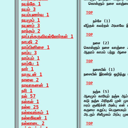
நயந்தே 1
  கொள்ளும் நசை வாஞ்ச
நயம் 3
TOP
நயம்புணர்வு 1
நயமும் 1
    நச்சே (1)

நயனம் 3
வீழ்தல் கவர்தல் அவாவே இவ
நரந்தம் 2
TOP
நரப்புக்கருவிவல்லோர்கள் 1
நரபதி 2
    நசை (2)

நரம்பினிசை 1
கொள்ளும் நசை வாஞ்சை 
நரம்பு 3
ஆதரம் காமம் பற்று ஆசை
நரம்பும் 1
TOP
நரம்பே 1
நரர் 1
    நசையில் (1)

நரருடன் 1
நசையில் இரண்டு ஒழித்து
நரலை 2
TOP
நரவாகனன் 1
நரி 1
    நஞ்சு (5)

நல் 57
ஆலமும் காரியும் நஞ்சு ஆம
கடு நஞ்சு அரிதகி முள் மு
நல்கல் 1
ஈரம் குளிர்ச்சி அன்பு எ
நல்ல 25
கருமை கறுப்பு பெருமையும்
நல்லவங்கம் 1
அடரும் சிலீமுகம் அம்பு 
நல்லறிவன் 1
நல்லாடை 2
TOP