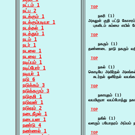
நட்டம் 1
TOP
நட்பு 2
நடக்கும் 1
    நகரி (1)

அகலுள் குறி பட்டு கோசரம
நடக்கும்படியா 1
  புகலிடம் சும்மை எயில் வ
நடத்தல் 1
நடத்தும் 1
TOP
நடம் 1
    நகரும் (1)

நடர் 1
தண்ணடை நாடு நகரும் வறி
நடலை 1
நடவை 1
TOP
நடிப்பும் 1
    நகல் (1)

நடிப்போர் 1
கொடியே அவிர்தல் அலங்கல்
நடியர் 1
  சுடர்தல் ஒளிர்தல் வயங்
நடு 6
நடுக்கம் 3
TOP
நடுக்கமும் 3
    நகாயுதம் (1)

நடுதறி 1
வயமிகுமா வயப்போத்து நகா
நடுவன் 1
நடுவும் 2
TOP
நடைநீழல் 1
    நகில் (1)

நடையன 1
வளரும் பயோதரம் அம்மம் ந
நண்டு 4
நண்ணல் 1
TOP