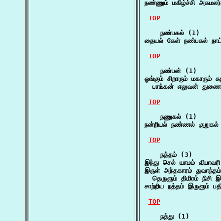
நண்ணும் மகிழ்ச்சி அகமலர்
TOP
    நண்பகல் (1)

தையல் கேள் நண்பகல் நா
TOP
    நண்பன் (1)

ஓங்கும் சிறாரும் மகாரும் 
  பாங்கன் எலுவன் துண
TOP
    நணுகல் (1)

நன்றியல் நண்ணல் குறுகல்
TOP
    நத்தம் (3)

இந்து செல் யாமம் விபாவர
இருள் அந்தகாரம் துவாந்தம் 
  தெருளும் திமிரம் நிசி 
சாற்றிய நத்தம் இருளும் பதி
TOP
    நத்து (1)
