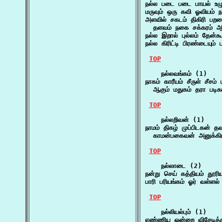
நல்ல படை படை பாயல் உழு
மருவும் ஒரு கவி ஓவியம் 
அளவில் சகடம் திகிரி பற
  தளவம் நகை சக்கரம் ஆ
நல்ல இறால் புல்லம் தேன்க
நல்ல கிரிட்டி பிரண்டையும்
TOP
    நல்லவங்கம் (1)

நாகம் காரீயம் சீருள் சீசம் 
  ஆகும் மதுகம் தரா படிக
TOP
    நல்லறிவன் (1)

நாமம் திகழ் முப்பிடகன் தவ
  காமன்பகைவன் அனுக்கிரன
TOP
    நல்லாடை (2)

நன்று செய் கத்தியம் தூர
பாரி பரியங்கம் ஓர் வள்ள
TOP
    நல்லியல்பும் (1)

எண்ணிய ஒன்றை விசேடித்தல