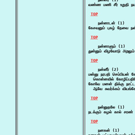
வண்ண மணி சீர் உறுதி நய
TOP
    நன்னாடன் (1)

கேசவனும் புகழ் தேவை ந
TOP
    நன்னாளும் (1)

துன்னும் விழவோடு அறலும்
TOP
    நன்னீர் (2)

மன்னு நரபதி செம்பியன் ச
  கொன்னவில் கோழிப்பத
கோவே மனன் திக்கு நாட்டம்
  ஆவே சுவர்க்கம் வியங்
TOP
    நன்னுதலே (1)

நடக்கும் கழல் கால் சரண்
TOP
    நனகன் (1)
