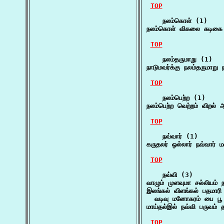
TOP
    நலம்கொள் (1)

நலம்கொள் விகலை கடிகை
TOP
    நலம்தருமாறு (1)

நாடுமவர்க்கு நலம்தருமாறு
TOP
    நலம்பெற்ற (1)

நலம்பெற்ற வெற்றம் விறல் 
TOP
    நவ்வார் (1)

கருதலர் ஒல்லார் நவ்வார் 
TOP
    நவ்வி (3)

வாழும் முளவுமா சல்லியம்
இலங்கல் விளங்கல் பதமாரி 
  வடிவு மனோகரம் பை ப
மாய்தல்இல் நவ்வி பருவம
TOP