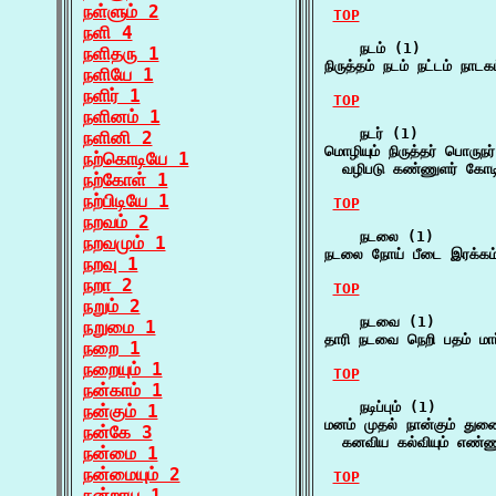
நள்ளும் 2
TOP
நளி 4
    நடம் (1)

நளிதரு 1
நிருத்தம் நடம் நட்டம் ந
நளியே 1
நளிர் 1
TOP
நளினம் 1
    நடர் (1)

நளினி 2
மொழியும் நிருத்தர் பொருநர்
நற்கொடியே 1
  வழிபடு கண்ணுளர் கோடிய
நற்கோள் 1
நற்பிடியே 1
TOP
நறவம் 2
    நடலை (1)

நறவமும் 1
நடலை நோய் பீடை இரக்கம
நறவு 1
நறா 2
TOP
நறும் 2
    நடவை (1)

நறுமை 1
தாரி நடவை நெறி பதம் மார
நறை 1
நறையும் 1
TOP
நன்காம் 1
    நடிப்பும் (1)

நன்கும் 1
மனம் முதல் நான்கும் துணை
நன்கே 3
  கனவிய கல்வியும் எண்ண
நன்மை 1
நன்மையும் 2
TOP
நன்றாய 1