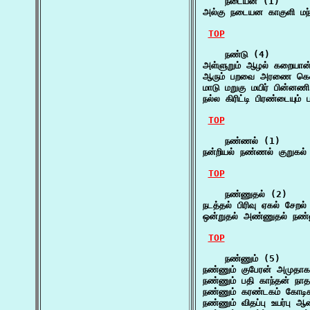
    நடையன (1)

அல்கு நடையன காகுளி ம
TOP
    நண்டு (4)

அள்ளுறும் ஆழல் கறையான்
ஆரும் பறவை அரணை கெவ
மாடு மறுகு மயிர் பின்ன
நல்ல கிரிட்டி பிரண்டையும்
TOP
    நண்ணல் (1)

நன்றியல் நண்ணல் குறுகல்
TOP
    நண்ணுதல் (2)

நடத்தல் பிரிவு ஏகல் சேறல
ஒன்றுதல் அண்ணுதல் நண்ண
TOP
    நண்ணும் (5)

நண்ணும் குபேரன் அமுதாக
நண்ணும் பதி காந்தன் 
நண்ணும் கரண்டகம் கோடி
நண்ணும் விதப்பு உயர்பு ஆ