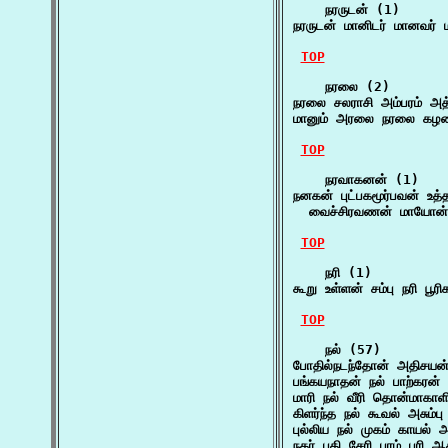
    நரருடன் (1)

நரருடன் மானிடர் மானவர் 
TOP
    நரலை (2)

நரலை சலராசி அம்பரம் அத்
மானும் அரலை நரலை கழல
TOP
    நரவாகனன் (1)

நனகன் புட்பகமூர்பவன் உத
  வைச்சிரவணன் மாயோன்
TOP
    நரி (1)

கூறு உள்ளன் சம்பு நரி ப
TOP
    நல் (57)

போதில்நடந்தோன் அதிசயன்
பங்கயநாதன் நல் பாற்கரன்
மாரி நல் வீரி தொன்மாகா
கிளர்ந்த நல் கூவல் அசும்
புல்லிய நல் முகம் காயல்
நகர் பதி சேரி புரம் புரி