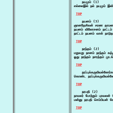
    நயமும் (1)

எல்லைஇல் நல் நயமும் இன்
TOP
    நயனம் (3)

ஞானதேசிகன் சரண தாமரைய
நயனம் விலோசனம் நாட்டம் 
நாட்டம் நயனம் வாள் நாடு
TOP
    நரந்தம் (2)

மறுவறு நானம் நரந்தம் கத்த
ஓது நரந்தம் நாரத்தம் மு
TOP
    நரப்புக்கருவிவல்லோர்க
கொண்ட நரப்புக்கருவிவல்ல
TOP
    நரபதி (2)

நாவலர் போற்றும் புரவலன்
மன்னு நரபதி செம்பியன் 
TOP