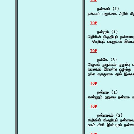
    நன்காம் (1)

நன்காம் பதுக்கை அரில் சி
TOP
    நன்கும் (1)

அறிவின் மிகுதியும் நன்மை
  செறியும் பயனுடன் இன்ப
TOP
    நன்கே (3)

அழுவம் துருக்கம் குறும்ப
நசையில் இரண்டு ஒழித்து
நல்ல கருமுகை ஆம் இருவ
TOP
    நன்மை (1)

எண்ணும் நறுமை நன்மை ஆக
TOP
    நன்மையும் (2)

அறிவின் மிகுதியும் நன்ம
சுகம் கிளி இன்பமும் நன்மை