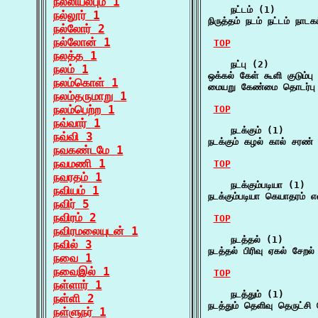
நல்லியல்பும் 1
    நட்டம் (1)

நல்லூர் 1
நிருத்தம் நடம் நட்டம் ந
நல்லோர் 2
நல்லோன் 1
TOP
நலத்த 1
    நட்பு (2)

நலம் 1
ஒக்கல் கேள் கூளி குடும்பு
நலம்கொள் 1
மையறு கேண்மை தொடர்பு 
நலம்தருமாறு 1
நலம்பெற்ற 1
TOP
நவ்வார் 1
    நடக்கும் (1)

நவ்வி 3
நடக்கும் கழல் கால் சரண்
நவகண்டமே 1
நவமணி 1
TOP
நவரதம் 1
    நடக்கும்படியா (1)

நவியம் 1
நடக்கும்படியா கெயாதரம் எ
நவிர் 5
நவிரம் 2
TOP
நவிரமலையுடன் 1
    நடத்தல் (1)

நவில் 3
நடத்தல் பிரிவு ஏகல் சேறல
நவை 1
நவைஇல் 1
TOP
நள்ளார் 1
    நடத்தும் (1)

நள்ளி 2
நடத்தும் தெளிவு தெருட்ச
நள்ளுநர் 1