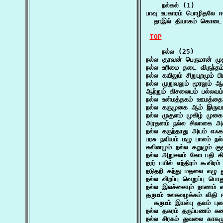
    நல்கல் (1)

பாவு உபகாரம் பொழிதலே ஈதல
  தாஇல் தியாகம் கொடை
TOP
    நல்ல (25)

நல்ல குரவன் பெருமான் 
நல்ல உரிமை தடை விருந்தம்
நல்ல கயிலும் சிறுபுறமும் பி
நல்ல முறுவலும் மூரலும் 
ஆற்றும் கிசலையம் பல்லவ
நல்ல உன்மத்தகம் ஊமத்தை 
நல்ல கருமுகை ஆம் இருவ
நல்ல முகுளம் முகிழ் மு
அரதனம் நல்ல சிலாகை அக
நல்ல கருந்தாது அயம் எஃக
பரசு நவியம் மழு பாலம் நல
கலினமும் நல்ல கறுழும் க
நல்ல அறுசலம் கோடபதி கி
நரர் பயில் எந்திரம் கூவிர
நடுதறி கந்து மதலை எழு 
நல்ல விறப்பு வெறுப்பு பொ
நல்ல இலச்சையும் நாணம் எ
தருமம் உலகவழக்கம் விதி ஈ
  கருமம் இயல்பு தவம் பு
நல்ல தகரம் தருப்பணம் சு
நல்ல சிரகம் துவலை காகமு