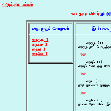
<<முந்திய பக்கம்
கயாதர முனிவர்
இயற்ற
நை- முதல் சொற்கள்
இடப்பக்கம
நைதரு 1
    நைதரு (1)

நையும் 1
நைதரு நாட்டம் கடுத்
நைவு 1
நைவே 1
TOP
    நையும் (1)

நையும் சிகரி தரு கோபுர
TOP
    நைவு (1)

நாடு நுவணை நுணுகு 
TOP
    நைவே (1)

நடலை நோய் பீடை இரக