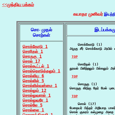
<<முந்திய பக்கம்
கயாதர முனிவர்
இயற்ற
சொ- முதல்
இடப்பக்கம
சொற்கள்
    சொக்கோடு (1)

சொக்கோடு 1
அழகு சீர் சொக்கோடு அயில் 
சொரிதல் 1
சொருகு 1
TOP
சொல் 17
    சொரிதல் (1)

சொல்கூட்டல் 1
தூவல் பிலிற்றலும் பில்கலும் 
சொல்தொடுத்தலும் 1
சொல்லிய 6
TOP
சொல்லில் 5
    சொருகு (1)

சொல்லில்வன்மை 1
சொருகு கிடுகு தேர் மேல் புடை
சொல்லும் 12
சொல்லுவரால் 1
TOP
சொல்லுவரே 1
    சொல் (17)

சொல்லே 5
பேதையர் பித்தர் அறியாத பால
சொல்லை 1
சொல் குகரம் கல்முழை அறை
சொலாக்கிளவி 1