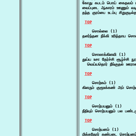
கோது கபடம் பொய் கைதவம் 
வைப்புடை ஆகாரம் ஊணும் வடி
தந்த குரம்பை உடம்பு சிறுகுடி
TOP
    சொல்லை (1)

தளர்ந்தன நீக்கி உரித்தாய சொல
TOP
    சொலாக்கிளவி (1)

துய்ய உசா தேர்ச்சி சூழ்ச்சி
  வெய்யதொர் நீங்குதல் ஊர
TOP
    சொற்கம் (1)

கிளரும் குரூஉக்கண் அம் சொற
TOP
    சொற்பயனும் (1)

நீதியும் சொற்பயனும் பல பண்டம
TOP
    சொற்பனம் (1)

மிக்கதோர் கண்படை சொற்பனம் 