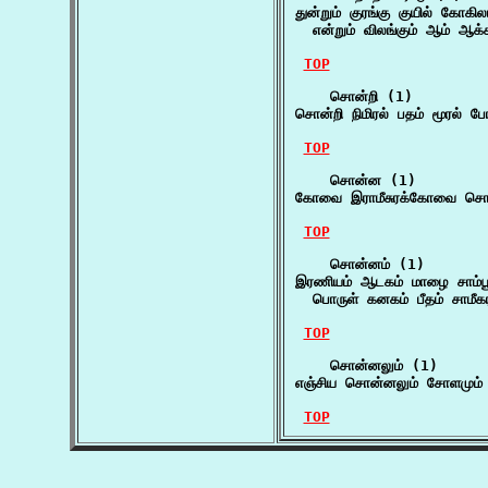
துன்றும் குரங்கு குயில் கோக
  என்றும் விலங்கும் ஆம் ஆக்
TOP
    சொன்றி (1)

சொன்றி நிமிரல் பதம் மூரல் ப
TOP
    சொன்ன (1)

கோவை இராமீசுரக்கோவை சொன்
TOP
    சொன்னம் (1)

இரணியம் ஆடகம் மாழை சாம்பூ
  பொருள் கனகம் பீதம் சாமீக
TOP
    சொன்னலும் (1)

எஞ்சிய சொன்னலும் சோளமும் 
TOP