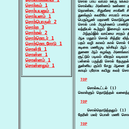
சொல் பாய வாமம் ஊரு உக்கம
சொற்கம் 1
சொல்லிய அண்ணம் உண்ணா தா
சொற்பயனும் 1
தொண்டை சிறுகீரை சாகினி சில
துலங்கும் கவரியே சாமரம் சா
சொற்பனம் 1
பெரும்பூண் மதாணி கொடும்பூ
சொற்பொருள் 2
சொல் பால் அருச்சுனம் பாண்ட
சொற்ற 3
வந்தியல் கூற்றும் இசையும் வச
சொற்றல் 2
  அந்தம்இல் வாய்மை சரதம்
சொற்றொடர் 1
ஆசு மதுரம் சொல் சித்திர வித
பதம் வழி காலம் கால் சொல் 
சொற்றொடரோடு 1
சுடிகை மணிமுடி உச்சியும் ஆ
சொன்றி 1
துணை ஆம் கழங்கு அணங்காட
சொன்ன 1
சூட்டும் படிவம் விரதம் வடிவ
சொன்னம் 1
பன்னல் பருத்தி சொல் தேருதல
சொன்னலும் 1
துன்னிய கும்பி சேறு ஆனை 
காயும் புரோசு கயிறு கவர்
TOP
    சொல்கூட்டல் (1)

கொள்ளும் தொடுத்தல் வளைத்தல
TOP
    சொல்தொடுத்தலும் (1)

தேரின் மலர் பொன் மணி சொல்த
TOP