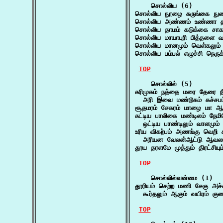
    சொல்லிய (6)

சொல்லிய நூழை சுருங்கை நுழ
சொல்லிய அண்ணம் உண்ணா தா
சொல்லிய தாமம் கடுக்கை சாகம
சொல்லிய மாயாபுரி பித்தளை வட
சொல்லிய மானமும் வெள்கலும் வ
சொல்லிய பம்பல் எழுச்சி நெரு
TOP
    சொல்லில் (5)

சுரிமுகம் நத்தை மரை தேரை ந
  அரி இவை மண்டூகம் கச்சபம்
சூதமரம் சேகரம் மாழை மா ஆம
சுட்டிய பாலிகை மண்டிலம் நேம
  ஒட்டிய பாண்டிலும் வாளமும
உரிய விகற்பம் அணங்கு வெறி க
  அரியன வேலன்ஆட்டு ஆவலம் 
தூய தரளமே முத்தும் திரட்சியு
TOP
    சொல்லில்வன்மை (1)

தூரியம் செற்ற மணி சேகு அச்ச
  கூர்தலும் ஆகும் வயிரம் கு
TOP