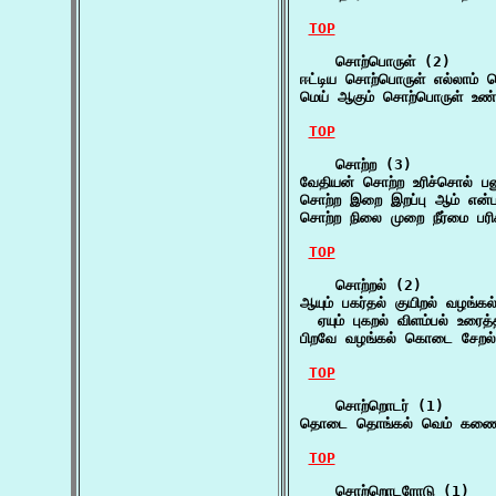
TOP
    சொற்பொருள் (2)

ஈட்டிய சொற்பொருள் எல்லாம் 
மெய் ஆகும் சொற்பொருள் உண்மை
TOP
    சொற்ற (3)

வேதியன் சொற்ற உரிச்சொல் பன
சொற்ற இறை இறப்பு ஆம் என்ப
சொற்ற நிலை முறை நீர்மை ப
TOP
    சொற்றல் (2)

ஆயும் பகர்தல் குயிறல் வழங்க
  ஏயும் புகறல் விளம்பல் உரைத
பிறவே வழங்கல் கொடை சேறல்
TOP
    சொற்றொடர் (1)

தொடை தொங்கல் வெம் கணை பா
TOP
    சொற்றொடரோடு (1)
