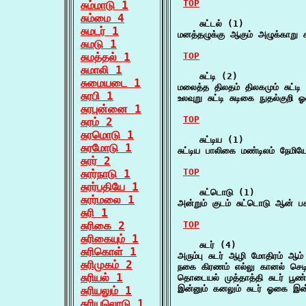
TOP
சும்மாடு 1
சும்மை 4
    சுட்டல் (1)

சுமடர் 1
மனத்தழுக்கு ஆகும் அழுக்காறு சு
சுமடு 1
சுமத்தல் 1
TOP
சுமாலி 1
    சுட்டி (2)

சுமையடை 1
மலைத்த திலதம் திலகமும் சுட்டி
சுரபி 1
உலவுறு சுட்டி சுடிகை நுதல்குறி
சுரபுன்னை 1
TOP
சுரம் 2
சுரமொடு 1
    சுட்டிய (1)

சுரமோடு 1
சுட்டிய பாலிகை மண்டிலம் நேம
சுரர் 2
TOP
சுரர்நாடு 1
சுரர்பதியே 1
    சுட்டொடு (1)

சுரர்மலை 1
அன்றும் குடம் சுட்டொடு ஆன் ப
சுரி 1
சுரிகை 2
TOP
சுரிகையும் 1
    சுடர் (4)

சுரிகொள் 1
அரும்பு சுடர் ஆழி மோதிரம் ஆ
சுரிமுகம் 2
நகை கிரணம் எல்லு கானல் செடி
சுரியல் 1
தொடையல் முத்தாத்தி சுடர் பூ
இன்னும் கனலும் சுடர் ஓகை இ
சுரியலும் 1
சுரியலொடு 1