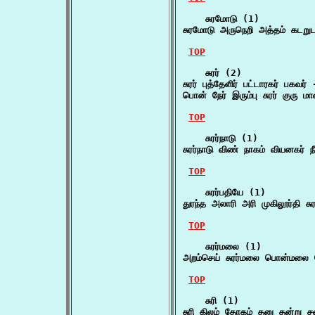
    சுரமோடு (1)

சுரமோடு அருநெறி அத்தம் கடறுட
TOP
    சுரர் (2)

சுரர் புத்தேளிர் பட்டாரகர் பகவர்
பொன் நேர் இரும்பு சுரர் குரு 
TOP
    சுரர்நாடு (1)

சுரர்நாடு விண் நாகம் வியனகர் ந
TOP
    சுரர்பதியே (1)

துரந்த அலாரி அரி முகிலூர்தி சு
TOP
    சுரர்மலை (1)

அறம்செய் சுரர்மலை பொன்மலை 
TOP
    சுரி (1)

சுரி கிலம் தோகம் தனு தன்று 