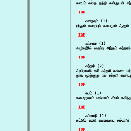
களபம் சுதை தந்தி கன்றுடன் ச
TOP
    சுதையும் (1)

நந்தும் சுதையும் களபமும் ஆகும்
TOP
    சுந்தரம் (1)

அழிவுஇல் வகுப்பு அந்தம் சுந்த
TOP
    சுந்தரி (2)

அயிராணி சசி சுந்தரி கங்கை மந
தூய மூஞ்சூறு நல் சுந்தரி சுண்
TOP
    சுபம் (1)

சமைகுணம் மங்கலம் சீலம் சுகிர்த
TOP
    சும்மாடு (1)

கட்டும் சுமடு சுமையடை சும்மாடு 
TOP