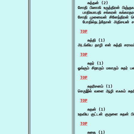
    சுத்தன் (2)

சோதி பினாகி உருத்திரன் பிஞ்ஞகன
  பாதிஉமாபதி சங்கரன் கங்காத
சோதி முனைவன் சினேந்திரன் பொ
  போதில்நடந்தோன் அதிசயன் சா
TOP
    சுத்தி (1)

அடங்கிய தாழி என் சுத்தி சரா
TOP
    சுதர் (1)

ஓங்கும் சிறாரும் மகாரும் சுதர
TOP
    சுதரிசனம் (1)

செருஇல் வளை ஆழி எஃகம் சுதரி
TOP
    சுதன் (1)

உதவிய குட்டன் குருளை சுதன் 
TOP
    சுதை (1)
