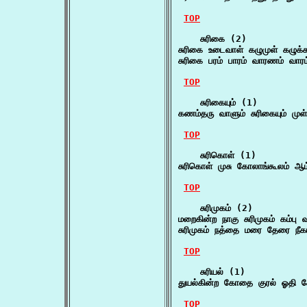
TOP
    சுரிகை (2)

சுரிகை உடைவாள் கழுமுள் கழுக
சுரிகை பரம் பாரம் வாரணம் வார
TOP
    சுரிகையும் (1)

கணம்தரு வாளும் சுரிகையும் மு
TOP
    சுரிகொள் (1)

சுரிகொள் முசு கோலாங்கூலம் ஆ
TOP
    சுரிமுகம் (2)

மறைகின்ற நாகு சுரிமுகம் கம்பு 
சுரிமுகம் நத்தை மரை தேரை நீ
TOP
    சுரியல் (1)

துயல்கின்ற கோதை குரல் ஓதி கேச
TOP