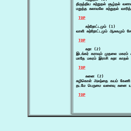
திருத்திய சுற்றுதல் சூழ்தல் வள
மறுத்த சுலாவலே சுற்றுதல் வாரி
TOP
    சுற்றோட்டமும் (1)

வாளி சுற்றோட்டமும் ஆசுகமும்
TOP
    சுறா (2)

இடங்கர் கராவும் முதலை மகரம்
மாதே மகரம் இராசி சுறா காதல் 
TOP
    சுனை (2)

சுழிகொள் அலந்தை கயம் கேணி 
தடமே பெருமை வளைவு சுனை ய
TOP