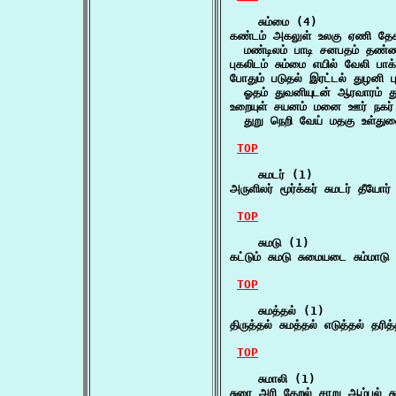
    சும்மை (4)

கண்டம் அகலுள் உலகு ஏணி தேசம்
  மண்டிலம் பாடி சனபதம் தண
புகலிடம் சும்மை எயில் வேலி பாக்
போதும் படுதல் இரட்டல் துழனி புல
  ஓதம் துவனியுடன் ஆரவாரம் து
உறையுள் சயனம் மனை ஊர் நகர் நா
  துறு நெறி வேய் மதகு உள்துள
TOP
    சுமடர் (1)

அருளிலர் மூர்க்கர் சுமடர் தீயோ
TOP
    சுமடு (1)

கட்டும் சுமடு சுமையடை சும்மாடு 
TOP
    சுமத்தல் (1)

திருத்தல் சுமத்தல் எடுத்தல் தரி
TOP
    சுமாலி (1)

சுரை அரி தேறல் சாறு ஆம்பல் ச