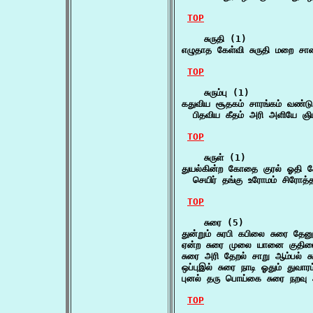
TOP
    சுருதி (1)

எழுதாத கேள்வி சுருதி மறை ச
TOP
    சுரும்பு (1)

கதுவிய சூதகம் சாரங்கம் வண்டு க
  பிதவிய கீதம் அரி அளியே ஞ
TOP
    சுருள் (1)

துயல்கின்ற கோதை குரல் ஓதி கேசம
  செயிர் தங்கு உரோமம் சிரோத்த
TOP
    சுரை (5)

துன்றும் சுரபி கபிலை சுரை தே
ஏன்ற சுரை முலை யானை குதிரை
சுரை அரி தேறல் சாறு ஆம்பல் ச
ஒப்புஇல் சுரை நாடி ஓதும் துவ
புனல் தரு பொய்கை சுரை நறவு 
TOP