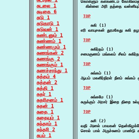
கொள்ளும் களகண்டம் கோகிலம்தானு
சுடலை 1
  கிள்ளை அரி தத்தை வன்னியும்
சுடிகை 6
TOP
சுடு 1
சுடுகாடு 1
    சுகி (1)

சுடுவன் 1
எரி வாயுசகன் தூமகேது சுகி த
சுண்டனும் 1
TOP
சுண்ணம் 1
சுண்ணமும் 1
    சுகிர்தம் (1)

சுணங்கன் 2
சமைகுணம் மங்கலம் சீலம் சுகிர்த
சுணங்கு 2
TOP
சுணங்கும் 1
சுணச்சாந்து 1
    சுங்கம் (1)

சுத்தம் 4
ஆயம் மகளிர்திரள் நீளம் சுங்கம் 
சுத்தன் 2
சுத்தி 1
TOP
சுதர் 1
    சுங்கமே (1)

சுதரிசனம் 1
சுருக்கும் அரசர் இறை திறை உல்
சுதன் 1
சுதை 1
TOP
சுதையும் 1
    சுசி (2)

சுந்தரம் 1
வதி அனல் பாவகன் தென்கிழக்க
சுந்தரி 2
சொல் பால் அருச்சுனம் பாண்டு
சுபம் 1