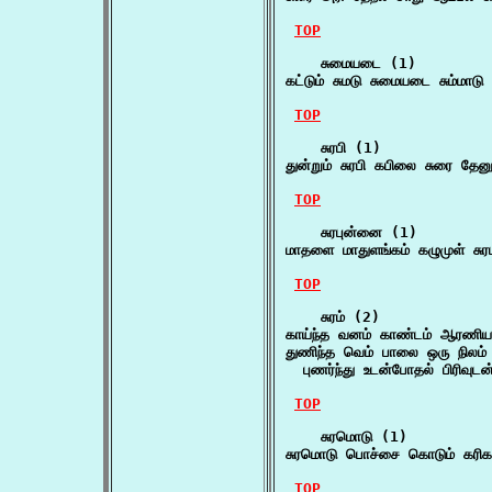
TOP
    சுமையடை (1)

கட்டும் சுமடு சுமையடை சும்மாடு 
TOP
    சுரபி (1)

துன்றும் சுரபி கபிலை சுரை தே
TOP
    சுரபுன்னை (1)

மாதளை மாதுளங்கம் கழுமுள் ச
TOP
    சுரம் (2)

காய்ந்த வனம் காண்டம் ஆரணியம
துணிந்த வெம் பாலை ஒரு நிலம் அந
  புணர்ந்து உடன்போதல் பிரிவுட
TOP
    சுரமொடு (1)

சுரமொடு பொச்சை கொடும் க
TOP