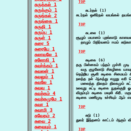
TOP
சுருக்கல் 1
சுருக்கும் 1
    சுடர்தல் (1)

சுருங்கல் 2
சுடர்தல் ஒளிர்தல் வயங்கல் தயங்
சுருங்கை 1
TOP
சுருதி 1
சுரும்பு 1
    சுடலை (1)

சுருள் 1
சூழும் மயானம் புறங்காடு காளவ
  தாழும் பிதிர்வனம் ஈமம் சுடுகா
சுரை 5
சுரையே 1
TOP
சுலாவலே 1
சுலோகி 1
    சுடிகை (6)

தரு பின்னகம் பந்தம் முச்சி மு
சுவர்க்கம் 1
  வரு குழலோடு சிகழிகை யாவும்
சுவலன் 1
தெற்றிய சூளி சுடிகை சிமையம் 
சுவலும் 1
நலத்த நல் ஆகத்து எழுது வரி தொ
சுவலே 1
  மலைத்த திலதம் திலகமும் சுட்
சுவவு 1
உலவுறு சுட்டி சுடிகை நுதல்குறி
சுவற்கம் 4
விரும்பும் சுடிகை மவுலி கிரீட ம
சுடிகை மணிமுடி உச்சியும் ஆம
சுவற்கமுமே 1
சுவா 1
TOP
சுவாமி 3
சுவேதம் 2
    சுடு (1)

துவர் இந்தனம் காட்டம் ஆகும் வ
சுவை 2
சுவையும் 1
TOP