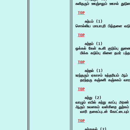
சுளிதரும் ஊஞ்சலும் ஊசல் துடுவ
TOP
    சுற்பம் (1)

சொல்லிய மாயாபுரி பித்தளை வடு
TOP
    சுற்றம் (1)

ஒக்கல் கேள் கூளி குடும்பு துணை ந
  மிக்க கடும்பு கிளை தமர் பந்த
TOP
    சுற்றல் (1)

உரந்தரும் ஏகாசம் உத்தரியம் ஆம் உட
  தரந்தரு கஞ்சுளி கஞ்சுகம் வ
TOP
    சுற்று (2)

வாழும் எயில் சுற்று காப்பு அர
ஆரும் உவளகம் வன்சிறை துற்கம் 
  வாரி தகைப்புடன் கோட்டையும் 
TOP
    சுற்றுதல் (2)
