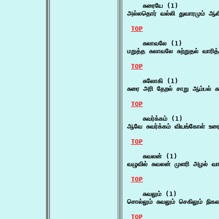
    சுரையே (1)

அல்லதொர் வல்லி துவாரமும் ஆல
TOP
    சுலாவலே (1)

மறுத்த சுலாவலே சுற்றுதல் வாரி
TOP
    சுலோகி (1)

சுரை அரி தேறல் சாறு ஆம்பல் ச
TOP
    சுவர்க்கம் (1)

ஆவே சுவர்க்கம் வியங்கோள் உர
TOP
    சுவலன் (1)

வழுவில் சுவலன் முளரி அழல் வ
TOP
    சுவலும் (1)

சொல்லும் சுவலும் செகிலும் நி
TOP