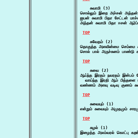
    சுவாமி (3)

சொல்லும் இறை அச்சன் அத்தன்
ஐயன் சுவாமி பிதா சேட்டன் மாச
அத்தன் சுவாமி பிதா ஈசன் ஆர்ப்
TOP
    சுவேதம் (2)

தொகுத்த அளவின்மை செம்மை 
சொல் பால் அருச்சுனம் பாண்டு
TOP
    சுவை (2)

ஆய்ந்த இரதம் நவரதம் இன்பம் த
  வாய்ந்த இரதி ஆம் பித்தளை
வண்ணம் அளவு வடிவு குணம் சுவ
TOP
    சுவையும் (1)

என்றும் சுவையும் அமுதமும் ச
TOP
    சுழல் (1)

இழைத்த அலம்வரல் கொட்பு கறங்க