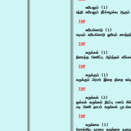
    சுரியலும் (1)

உந்தி சுரியலும் நீர்ச்சுழல்வு ஆக
TOP
    சுரியலொடு (1)

மடியும் சுரியலொடு ஓரியும் மைந்த
TOP
    சுருக்கல் (1)

நிரைத்த பிணிப்பு ஆர்த்தல் வீக்க
TOP
    சுருக்கும் (1)

சுருக்கும் அரசர் இறை திறை உல்
TOP
    சுருங்கல் (2)

ஒல்கல் சுருங்கல் நிரப்பு ஈனம் சிங
மடி பிணி தாபம் சுருங்கல் முடங
TOP
    சுருங்கை (1)

சொல்லிய நூழை சுருங்கை நுழை