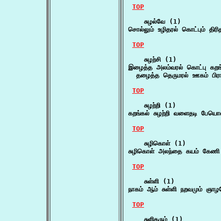
TOP
    சுழல்வே (1)

சொல்லும் உழிதரல் கொட்பும் திரி
TOP
    சுழற்சி (1)

இழைத்த அலம்வரல் கொட்பு கறங்கல
  தழைத்த தெருமரல் ஊகம் பிரா
TOP
    சுழற்றி (1)

கறங்கல் சுழற்றி வளைதடி பேய
TOP
    சுழிகொள் (1)

சுழிகொள் அலந்தை கயம் கேணி 
TOP
    சுள்ளி (1)

நாகம் ஆம் சுள்ளி நறவமும் ஞாழ
TOP
    சுளிதரும் (1)
