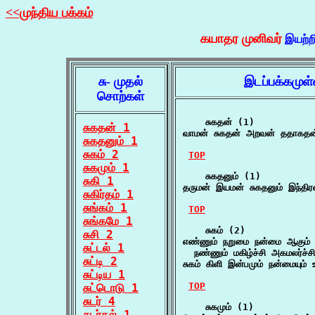
<<முந்திய பக்கம்
கயாதர முனிவர்
இயற்ற
சு- முதல்
இடப்பக்கமுள
சொற்கள்
    சுகதன் (1)

சுகதன் 1
வாமன் சுகதன் அறவன் ததாகதன
சுகதனும் 1
சுகம் 2
TOP
சுகமும் 1
    சுகதனும் (1)

சுகி 1
தருமன் இயமன் சுகதனும் இந்தி
சுகிர்தம் 1
சுங்கம் 1
TOP
சுங்கமே 1
    சுகம் (2)

சுசி 2
எண்ணும் நறுமை நன்மை ஆகும் ஆன
சுட்டல் 1
  நண்ணும் மகிழ்ச்சி அகமலர்ச்ச
சுட்டி 2
சுகம் கிளி இன்பமும் நன்மையும் 
சுட்டிய 1
TOP
சுட்டொடு 1
சுடர் 4
    சுகமும் (1)

சுடர்தல் 1