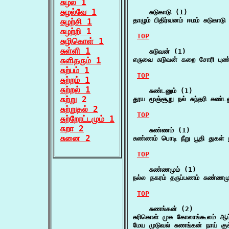
சுழல் 1
சுழல்வே 1
    சுடுகாடு (1)

தாழும் பிதிர்வனம் ஈமம் சுடுகாடு
சுழற்சி 1
சுழற்றி 1
TOP
சுழிகொள் 1
சுள்ளி 1
    சுடுவன் (1)

சுளிதரும் 1
எருவை சுடுவன் கறை சோரி புண்
சுற்பம் 1
TOP
சுற்றம் 1
சுற்றல் 1
    சுண்டனும் (1)

சுற்று 2
தூய மூஞ்சூறு நல் சுந்தரி சுண்
சுற்றுதல் 2
TOP
சுற்றோட்டமும் 1
சுறா 2
    சுண்ணம் (1)

சுனை 2
சுண்ணம் பொடி நீறு பூதி துகள்
TOP
    சுண்ணமும் (1)

நல்ல தகரம் தருப்பணம் சுண்ணம
TOP
    சுணங்கன் (2)

சுரிகொள் முசு கோலாங்கூலம் ஆ
மேய முடுவல் சுணங்கன் நாய் குக