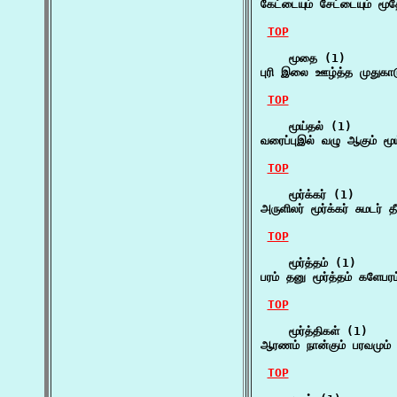
கேட்டையும் சேட்டையும் மூ
TOP
    மூதை (1)

புரி இலை ஊழ்த்த முதுகாட
TOP
    மூய்தல் (1)

வரைப்புஇல் வழு ஆகும் மூய
TOP
    மூர்க்கர் (1)

அருளிலர் மூர்க்கர் சுமடர
TOP
    மூர்த்தம் (1)

பரம் தனு மூர்த்தம் களேபர
TOP
    மூர்த்திகள் (1)

ஆரணம் நான்கும் பரவமும் 
TOP