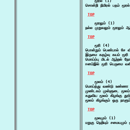
    மூரல் (1)

சொன்றி நிமிரல் பதம் மூர
TOP
    மூரலும் (1)

நல்ல முறுவலும் மூரலும் 
TOP
    மூரி (4)

பொன்றும் பெண்பால் சே வி
இருமை கதழ்வு கயம் மூரி 
மொய்ம்பு மிடல் ஆற்றல் ந
ஈனம்இல் மூரி பெருமை வ
TOP
    மூலம் (4)

மொய்த்து வண்டு உண்ணா ம
முண்டகம் முள்ளுடை மூல
கதுவிய மூலம் கிழங்கு தூ
மூலம் கிழங்கும் ஒரு நாளு
TOP
    மூலமும் (1)

மறுகு நெறியும் சமையமும் 