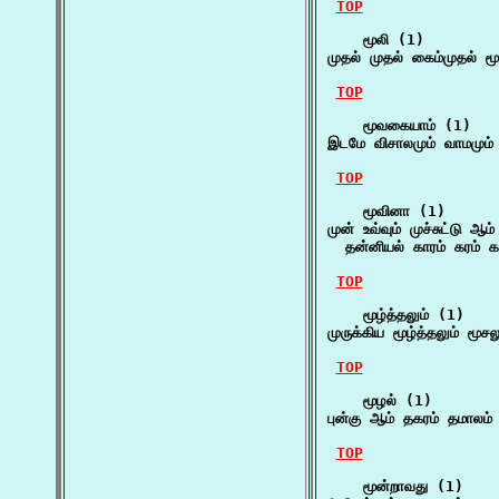
TOP
    மூலி (1)

முதல் முதல் கைம்முதல்
TOP
    மூவகையாம் (1)

இடமே விசாலமும் வாமமும்
TOP
    மூவினா (1)

முன் உவ்வும் முச்சுட்டு 
  தன்னியல் காரம் கரம் 
TOP
    மூழ்த்தலும் (1)

முருக்கிய மூழ்த்தலும் மூச
TOP
    மூழல் (1)

புன்கு ஆம் தகரம் தமாலம
TOP
    மூன்றாவது (1)
