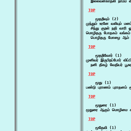
  இல்லவன்காதலி நாமம் வ
TOP
    மூதறிவும் (2)

முந்தும் உரனே வலியும் மனம் 
  சிந்து குறள் நதி வாரி ஓர்
மொழிதரு போதகம் வங்கம் க
  பொழிதரு மோழை ஆம் காட
TOP
    மூதறிவோர் (1)

முனிவர் இருபிறப்போர் விப்ப
  நனி திகழ் வேதியர் பூச
TOP
    மூது (1)

பண்டு புராணம் புராதனம்
TOP
    மூதுரை (1)

மூதுரை ஆகும் மொழிமை 
TOP
    மூதேவி (1)
