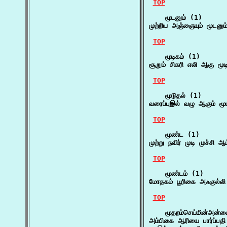
TOP
    மூடனும் (1)

முற்றிய அஞ்ஞையும் மூடனும
TOP
    மூடிகம் (1)

சூறும் சிகரி எலி ஆகு மூட
TOP
    மூடுதல் (1)

வரைப்புஇல் வழு ஆகும் மூய
TOP
    மூண்ட (1)

முற்று நவிர் முடி முச்சி
TOP
    மூண்டம் (1)

மோதகம் பூரிகை அஃகுல்லி
TOP
    மூதறம்செய்மின்அன்ன
அம்பிகை ஆரியை பார்ப்பதி