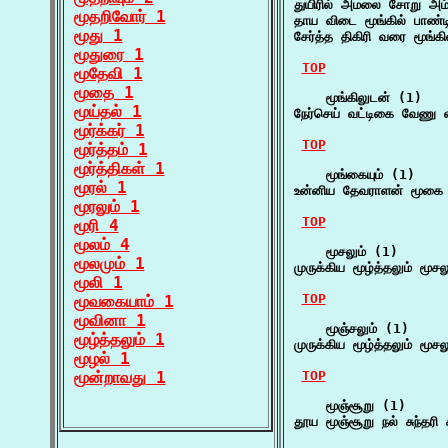
துயிரில் அமலை சோறு அம்ப
மூதறிவோர் 1
தாய விடை மூங்கில் பாண்டி
மூது 1
சேர்த்த திகிரி வரை மூங்கி
மூதுரை 1
TOP
மூதேவி 1
மூதை 1
    மூங்கிலுடன் (1)

மூய்தல் 1
நேர்செய் வட்டிகை வேணு வ
மூர்க்கர் 1
TOP
மூர்த்தம் 1
மூர்த்திகள் 1
    மூங்கையும் (1)

மூரல் 1
உன்னிய தேவராளன் மூகை 
மூரலும் 1
TOP
மூரி 4
மூலம் 4
    மூசலும் (1)

மூலமும் 1
முருக்கிய மூழ்த்தலும் மூச
மூலி 1
TOP
மூவகையாம் 1
மூவினா 1
    மூஞ்சலும் (1)

மூழ்த்தலும் 1
முருக்கிய மூழ்த்தலும் மூச
மூழல் 1
மூன்றாவது 1
TOP
    மூஞ்சூறு (1)

தூய மூஞ்சூறு நல் சுந்தரி