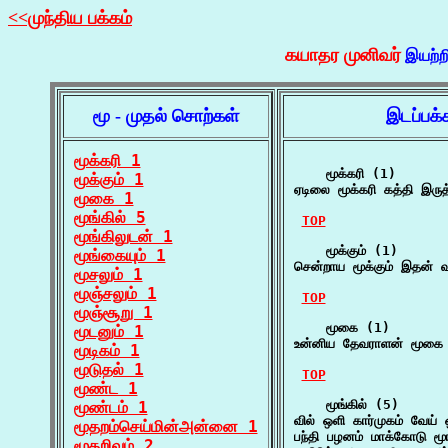
<<முந்திய பக்கம்
கயாதர முனிவர்
இயற்ற
மூ - முதல் சொற்கள்
இடப்பக்
மூக்கரி 1
    மூக்கரி (1)

மூக்கும் 1
ஏடிலை மூக்கரி கத்தி இரு
மூகை 1
மூங்கில் 5
TOP
மூங்கிலுடன் 1
    மூக்கும் (1)

மூங்கையும் 1
சென்றாய மூக்கும் இதன் 
மூசலும் 1
மூஞ்சலும் 1
TOP
மூஞ்சூறு 1
    மூகை (1)

மூடனும் 1
உன்னிய தேவராளன் மூகை 
மூடிகம் 1
மூடுதல் 1
TOP
மூண்ட 1
    மூங்கில் (5)

மூண்டம் 1
வில் ஒளி கார்முகம் வேய்
மூதறம்செய்மின்அன்னை 1
பந்தி பழனம் மாக்கோடு மூ
மூதறிவும் 2