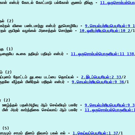
கோள் என்பர் கோடல் கோட்பாடு பல்கோள் குணம் தீங்கு - 
11.ஒருசொல்பல்பொர
தல் (2)

 பகர்தல் விலை பண்டமாற்று என்பர் தூமொழியே - 
9.செயல்பற்றியபெயரியல்:9 
ர்தல் குயிறல் வழங்கல் அசைத்தல் சொற்றல் - 
10.ஒலிபற்றியபெயரியல்:10 2
/1

்த (1)

ுடிஞையே கூகை நதியும் பதியும் என்பர் - 
11.ஒருசொல்பல்பொருளியல்:11 138
ம் (2)

ுதுப்புனம் தோட்டம் துடவை படப்பை தொய்யல் - 
2.இடப்பெயரியல்:2 33
/2

ுதலே வீழ்தல் மிளிர்தல் மறிதல் என்பர் - 
9.செயல்பற்றியபெயரியல்:9 36
/1

 (2)

ல் ஊழ்த்தல் பதன்அழிவு ஆம் செவ்வியும் பகரே - 
9.செயல்பற்றியபெயரியல்:9 
 மீன் அமர் கார்த்திகை செவ்வாய் ஆம் பகரே - 
11.ஒருசொல்பல்பொருளியல்:
 (5)

யாமமும் சாமம் தினம் திவசம் பகல் எல் - 
1.தெய்வப்பெயரியல்:1 37
/1
