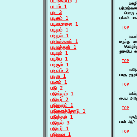
படாகையும் 1
    பகழி
படாம் 1
பரிமாற்கண
படி 3
  பொரு 
படிகம் 1
புங்கம் ப
படிகமாலை 1
TOP
படிதம் 1
படிதல் 1
    பகன
படிமக்கலம் 1
மருந்து எ
  பொருந்
படிமத்தன் 1
துதவிய 
படியும் 1
படியே 1
TOP
படிரும் 1
படிவம் 2
    பகிர்
பாகு குழம
படிறு 1
படீரம் 1
TOP
படு 2
படுக்கும் 1
    பகிர்
பைய அரித
படுகர் 2
படுகரும் 1
TOP
படுகளத்தோடு 1
படுத்தல் 1
    பகுத்
பால் ஆம் 
படுதல் 3
படுவர் 1
TOP
படுவை 1