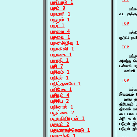
பதப்பாடு 1
பதம் 9
    பங்க
பதமாரி 1
வட குங்க
பதமும் 1
TOP
பதர் 1
பதலை 4
    பங்க
பதவை 1
குடுமி ந
பதன்அழிவு 1
TOP
பதாகினி 1
பதாகை 1
    பங்க
பதாதி 1
அளந்த வெ
பதி 7
பன்னல் பர
  கன்னி 
பதிகம் 1
பதிகர் 1
TOP
பதித்தனவே 1
பதிமேக 1
    பச்ச
இமையம் இ
பதியும் 4
  உமை தந
பதியே 2
திரியவும்
பதினால் 1
திலகம் ப
பதுக்கை 2
பை பாசு 
பதுமநிதியுடன் 1
அரி கடல்
பதுமம் 2
படுதல் இ
படுதல் இ
பதுமராகத்தொடு 1
பதுமஉந்தி 1