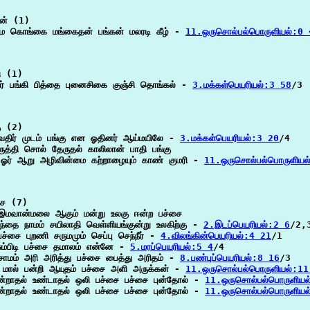
ன் (1)

ும கொங்கை மங்கைதன் பங்கன் மலரடி கீழ் - 
11.ஒருசொல்பல்பொருளியல்:0 
ி (1)

விர் பங்கி பித்தை புனைசிகை குஞ்சி தொங்கல் - 
3.மக்கள்பெயரியல்:3 58
/3

ு (2)

திர் முடம் பங்கு என ஓதினர் ஆய்மயிலே - 
3.மக்கள்பெயரியல்:3 20
/4

ுத்தி சொல் தேருதல் காலிலான் பாதி பங்கு

ஓர் ஆறு அழிவின்மை கற்றாழையும் காண் குமரி - 
11.ஒருசொல்பல்பொருளியல
ை (7)

மவான்மலை ஆகும் மன்று உலகு ஈன்ற பச்சை

்தை நாமம் சயிலாதி வெள்ளியங்குன்று உலகிற்கு - 
2.இடப்பெயரியல்:2 6
/2,3
 பச்சை புறணி சருமமும் செப்பு செந்நீர் - 
4.விலங்கின்பெயரியல்:4 21
/1

சும்பிடி பச்சை தமாலம் என்னே - 
5.மரப்பெயரியல்:5 4
/4

சாமம் அரி அரித்து பச்சை பைத்து அரிதம் - 
8.பண்புப்பெயரியல்:8 16
/3

 மால் பன்றி ஆயுதம் பச்சை அளி அருக்கன் - 
11.ஒருசொல்பல்பொருளியல்:11
ன்றாதல் உண்டாதல் ஒலி பச்சை பச்சை புன்தோல் - 
11.ஒருசொல்பல்பொருளியல
ன்றாதல் உண்டாதல் ஒலி பச்சை பச்சை புன்தோல் - 
11.ஒருசொல்பல்பொருளியல