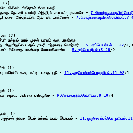
 (2)

மே விசிகம் சிலீமுகம் கோ பகழி

குதை தோணி வண்டு அத்திரம் சாயகம் புங்கவமே - 
7.செயற்கைவடிவின்பெயர
கழி புதை அம்புக்கட்டு ஆம் உடு மரக்கோல் - 
7.செயற்கைவடிவின்பெயரியல்:7 
்றை (2)

ன்பர் புல்லும் மரம் முதல் யாவும் வரு பகன்றை

து கிலுகிலுப்பை ஆம் குமரி கற்றாழை பொற்பார் - 
5.மரப்பெயரியல்:5 27
/2,3
கூலம் சிவேதை பகன்றை சோபாலிகையே - 
5.மரப்பெயரியல்:5 28
/2

ச்சி (1)

்பு பகிர்ச்சி கரை கட்டி பாக்கு நதி - 
11.ஒருசொல்பல்பொருளியல்:11 92
/1

தல் (1)

ல் தடிதல் பகிர்தல் பரிதலுமே - 
9.செயல்பற்றியபெயரியல்:9 19
/4

தல் (1)

பகுத்தல் திசை இடம் பக்கம் பயம் இயல்பும் - 
11.ஒருசொல்பல்பொருளியல்:1