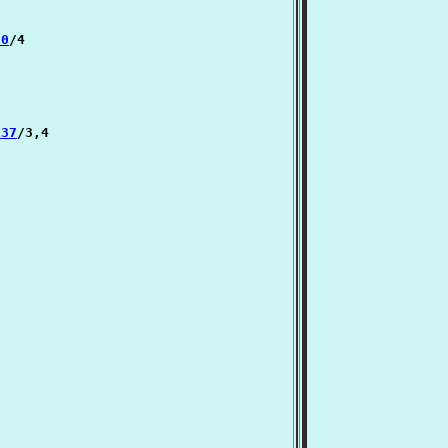
30
/4

137
/3,4
