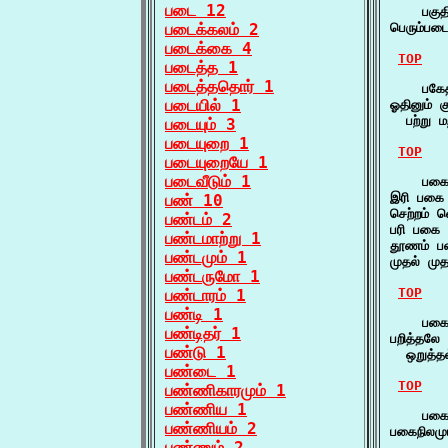
படை 12
    பகுத
படைக்கலம் 2
பெரும்பட
படைக்கை 4
TOP
படைத்த 1
படைத்ததொர் 1
    பகே
படையில் 1
ஓதினும் க
  பற்று
படையும் 3
படையுறை 1
TOP
படையுறையே 1
படைவீடும் 1
    பகை
இரி பகை ந
பண் 10
செற்றம் 
பண்டம் 2
பரி பகை 
பண்டமாற்று 1
தூணம் பக
பண்டமும் 1
முதல் மு
பண்டருமோ 1
TOP
பண்டாரம் 1
பண்டி 1
    பகைத
பண்டிதர் 1
பறித்தலே
பண்டு 1
  ஒறுத்தல
பண்டை 1
TOP
பண்ணிகாரமும் 1
பண்ணிய 1
    பகைந
பண்ணியம் 2
பகைநிலமும
பண்ணும் 2