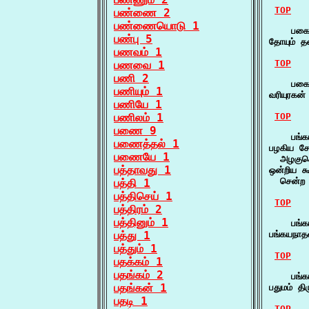
TOP
பண்ணை 2
பண்ணையொடு 1
    பகைய
பண்பு 5
தோயும் த
பணவம் 1
TOP
பணவை 1
பணி 2
    பகைய
பணியும் 1
வரியுரக
பணியே 1
பணிலம் 1
TOP
பணை 9
    பங்க
பணைத்தல் 1
பழகிய சே
பணையே 1
  அழகுசெ
பத்தாவது 1
ஒன்றிய க
  சென்ற க
பத்தி 1
பத்திசெய் 1
TOP
பத்திரம் 2
பத்தினும் 1
    பங்க
பத்து 1
பங்கயநாத
பத்தும் 1
TOP
பதக்கம் 1
பதங்கம் 2
    பங்க
பதங்கன் 1
பதுமம் த
பதடி 1
TOP