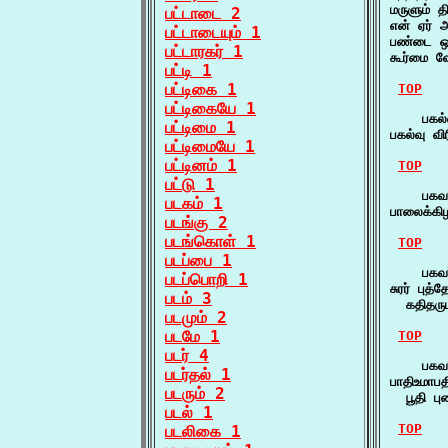
மருளும் 
பட்டாடை 2
என் ஏர் 
பட்டாடையும் 1
பண்டை ஒள
பட்டாரகர் 1
கூர்மை வ
பட்டி 1
பட்டிகை 1
TOP
பட்டிகையே 1
    பகல்
பட்டிமை 1
பகல்வு வி
பட்டிமையே 1
பட்டினம் 1
TOP
பட்டு 1
    பகவ
படகம் 1
பாலைக்கி
படங்கு 2
படங்கொள் 1
TOP
படப்பை 1
    பகவர
படப்பொறி 1
சுரர் புத்
படம் 3
  கதிதருப
படமும் 2
படமே 1
TOP
படர் 4
    பகவ
படர்தல் 1
பாதிஉமாப
படரும் 2
  பூதி ப
படல் 1
TOP
படலிகை 1