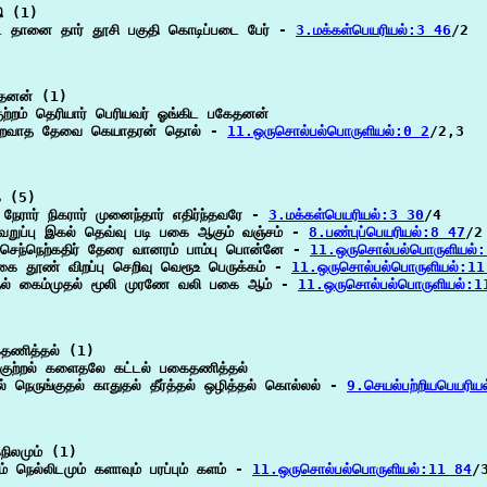
ி (1)

ை தானை தார் தூசி பகுதி கொடிப்படை பேர் - 
3.மக்கள்பெயரியல்:3 46
/2

தனன் (1)

ுற்றம் தெரியார் பெரியவர் ஓங்கிட பகேதனன்

 மறவாத தேவை கெயாதரன் தொல் - 
11.ஒருசொல்பல்பொருளியல்:0 2
/2,3

 (5)

ேரார் நிகரார் முனைந்தார் எதிர்ந்தவரே - 
3.மக்கள்பெயரியல்:3 30
/4

வெறுப்பு இகல் தெவ்வு படி பகை ஆகும் வஞ்சம் - 
8.பண்புப்பெயரியல்:8 47
/2

செந்நெற்கதிர் தேரை வானரம் பாம்பு பொன்னே - 
11.ஒருசொல்பல்பொருளியல்
ை தூண் விறப்பு செறிவு வெரூஉ பெருக்கம் - 
11.ஒருசொல்பல்பொருளியல்:1
தல் கைம்முதல் மூலி முரணே வலி பகை ஆம் - 
11.ஒருசொல்பல்பொருளியல்:1
ணித்தல் (1)

 குற்றல் களைதலே கட்டல் பகைதணித்தல்

் நெருங்குதல் காதுதல் தீர்த்தல் ஒழித்தல் கொல்லல் - 
9.செயல்பற்றியபெயரிய
ிலமும் (1)

் நெல்லிடமும் களாவும் பரப்பும் களம் - 
11.ஒருசொல்பல்பொருளியல்:11 84
/3