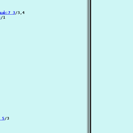
ியல்:7 3
/3,4

4
/1



1 5
/3
