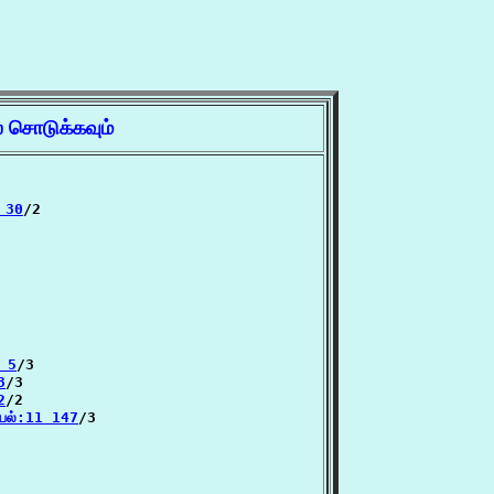
் சொடுக்கவும்
7 30
/2

1 5
/3

3
/3

2
/2

யல்:11 147
/3
