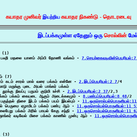
கயாதர முனிவர்
கயாதர நிகண்டு - தொடரடைவு
இயற்றிய
இடப்பக்கமுள்ள ஏதேனும் ஒரு
சொல்லின்
மேல
 (1)

 பஃறி மதலை யானம் அம்பி தோணி வங்கம் - 
7.செயற்கைவடிவின்பெயரியல்:
ம் (7)

ரம் கடம் சாரல் மால் வரை பக்கம் என்னே - 
2.இடப்பெயரியல்:2 7
/4

மாடு மருங்கு புடை அயல் பாங்கர் பக்கம்

ூக்கு நிவப்பு பருமம் குடுமி உச்சி - 
2.இடப்பெயரியல்:2 37
/2,3

்கம் பக்கம் கையடை ஆகும் அடைக்கலமும் - 
8.பண்புப்பெயரியல்:8 48
/2

பகுத்தல் திசை இடம் பக்கம் பயம் இயல்பும் - 
11.ஒருசொல்பல்பொருளியல்:1
தல் பெருமை ஏழாமிடம் பக்கம் பண்பு ஆம் - 
11.ஒருசொல்பல்பொருளியல்:11 5
லைபேறு பக்கம் அரில் பாயல் சேகு சந்தி - 
11.ஒருசொல்பல்பொருளியல்:11 6
ாங்கர் வடிவேல் மிசை பக்கம் காணில் முன்பு ஆம் - 
11.ஒருசொல்பல்பொருளி
 (3)
