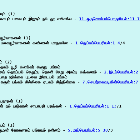
ும் (1)

சையும் பகையும் இறகும் நல் தூ என்கவே - 
11.ஒருசொல்பல்பொருளியல்:11 7
ூர்வாகனன் (1)

ன் பகையூர்வாகனன் கண்ணன் மாதவனே - 
1.தெய்வப்பெயரியல்:1 4
/4

ம் (2)

தகம் பூழி அளக்கர் அஞறு பங்கம்

ய் தொய்யல் செதும்பு தொளி சேறு அசும்பு அங்கணம் - 
2.இடப்பெயரியல்:2
ூறை உடுக்கை புடவை இடையல் பங்கம்

ருள் புங்கம் சில்லிகை ஏடகம் சித்திலிகை - 
7.செயற்கைவடிவின்பெயரியல்:7
யநாதன் (1)

ன் நல் பாற்கரன் சாயாபதி பதங்கன் - 
1.தெய்வப்பெயரியல்:1 13
/1

யம் (1)

ிருமலர் கோகனகம் பங்கயம் நளினம் - 
5.மரப்பெயரியல்:5 30
/3
