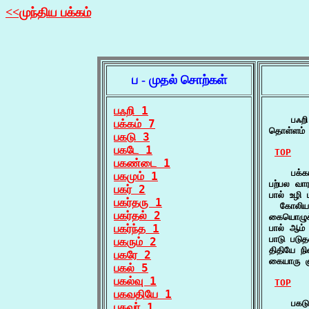
<<முந்திய பக்கம்
ப - முதல் சொற்கள்
பஃறி 1
    பஃறி
பக்கம் 7
தொள்ளம்
பகடு 3
பகடே 1
TOP
பகண்டை 1
    பக்க
பகமும் 1
பற்பல வா
பகர் 2
பால் உழி 
பகர்தரு 1
  கோலிய த
பகர்தல் 2
கையொழுக
பகர்ந்த 1
பால் ஆம் 
பாடு படு
பகரும் 2
திதியே நி
பகரே 2
கையாரு ஞ
பகல் 5
பகல்வு 1
TOP
பகவதியே 1
    பகடு
பகவர் 1