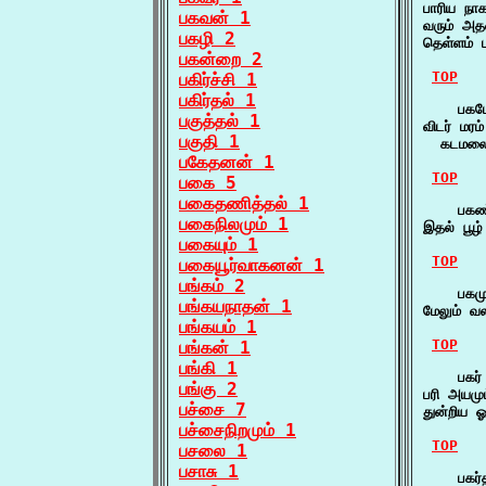
பாரிய நா
பகவன் 1
வரும் அத
பகழி 2
தெள்ளம் 
பகன்றை 2
TOP
பகிர்ச்சி 1
பகிர்தல் 1
    பகட
பகுத்தல் 1
விடர் மர
பகுதி 1
  கடமலை
பகேதனன் 1
TOP
பகை 5
பகைதணித்தல் 1
    பகண
பகைநிலமும் 1
இதல் பூழ
பகையும் 1
TOP
பகையூர்வாகனன் 1
பங்கம் 2
    பகமு
பங்கயநாதன் 1
மேலும் வ
பங்கயம் 1
TOP
பங்கன் 1
பங்கி 1
    பகர்
பங்கு 2
பரி அயமும
பச்சை 7
துன்றிய
பச்சைநிறமும் 1
TOP
பசலை 1
பசாசு 1
    பகர்