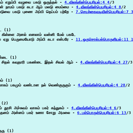
கம் எறும்பி வழுவை பகடு ஒருத்தல் - 
4.விலங்கின்பெயரியல்:4 4
/3

ன் நாமம் பகடு கடா ஆம் மலடு மைம்மை - 
4.விலங்கின்பெயரியல்:4 8
/2

படுவை பகடு புணை அம்பி தெப்பம் பற்றே - 
7.செயற்கைவடிவின்பெயரியல்:7 
ே (1)

ம் கிள்ளை அனல் எனலாம் வன்னி மேல் பகடே

 ஏறு பெருமையோடு அம்பி கடா என்பரே - 
11.ஒருசொல்பல்பொருளியல்:11 
்டை (1)

் சிதல் கவுதாரி பகண்டை இதல் சிவல் ஆம் - 
4.விலங்கின்பெயரியல்:4 27
/3

ம் (1)

லாகம் பகமும் வண்டான நல் வெண்குருகும் - 
4.விலங்கின்பெயரியல்:4 28
/2

 (2)

் தூசி அச்சுவம் வாகம் பகர் கந்துகம் - 
4.விலங்கின்பெயரியல்:4 6
/3

 ஓதனம் அன்னம் பகர் உணா சோறு அமலை - 
6.பல்பொருள்பெயரியல்:6 13
/3

தரு (1)
