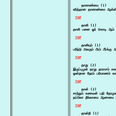
    தாளாண்மை (1)

உரித்தான தாளாண்மை ஆள்வி
TOP
    தாளி (1)

தாளி பனை ஓர் கொடி ஆம் பு
TOP
    தாளியும் (1)

பரிந்டு அலரும் பீரம் பீர்க்க
TOP
    தாறு (2)

இருப்புமுள் தாறு நாராசம் ச
ஒன்றான நேரம் பரிமாணம் க
TOP
    தான் (2)

சாற்றும் கணவன் பதி தோழ
தப்பிலா நீங்காமை ஆனாமை
TOP
    தான்றி (1)
