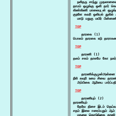
  நளிதரு சாந்து முதலானவை
தாமம் ஒழுங்கு ஒளி தார் கொ
கிண்கிணி மாலையுடன் ஒழுங்க
குறளே கவரி ஒலியல் துகில் 
  மாடு மறுகு மயிர் பின்
TOP
    தாரகை (1)

பொலம் தாரகை உடு தாராகண
TOP
    தாரணி (1)

தலம் சகம் தாலமே கோ நகர
TOP
    தாரணிக்குமுன்அன்னை 
நீலி கவுரி உமை சிவை தாரண
  அம்பிகை ஆரியை பார்ப்பத
TOP
    தாரணியும் (2)

தாரணியும்

  தேவே திசை இடம் தெய்வ
சதம் இலை ஈரைம்பதும் ஆம் த
  மதலை கொடுங்கை தூண் ப