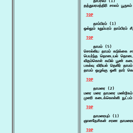
    தாபரமே (1)

தத்துமரமத்திரி சாலம் பூருக
TOP
    தாம்பிரம் (1)

ஒல்லும் உதும்பரம் தாம்பிரம் 
TOP
    தாமம் (5)

சொல்லிய தாமம் கடுக்கை சா
பெயர்ந்த தொடையல் தொடை
விதம்கொள் கயில் பூண் கடை
பகல்வு விரியல் தெளிர் தாமம
தாமம் ஒழுங்கு ஒளி தார் கொ
TOP
    தாமரை (2)

மரை மரை தாமரை மண்டூகம்
முளரி கடைக்கொள்ளி நுட்பம
TOP
    தாமரையும் (1)

ஞானதேசிகன் சரண தாமரையு
TOP