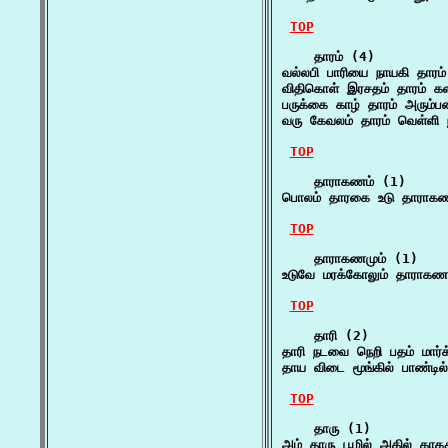
TOP
    தாரம் (4)

வல்லபி பாரியை நாயகி தா
விதிகொள் இரசதம் தாரம் க
பருக்கை காழ் தாரம் அரும்ப
வரு கேவலம் தாரம் வெள்ளி 
TOP
    தாராகணம் (1)

பொலம் தாரகை உடு தாராகண
TOP
    தாராகணமும் (1)

உடுவே மரக்கோலும் தாராகணம
TOP
    தாரி (2)

தாரி நடவை நெறி பதம் மார்
தாய விடை மூங்கில் பாண்டில்
TOP
    தாரு (1)

அம் தாரு பூழில் அகில் கா