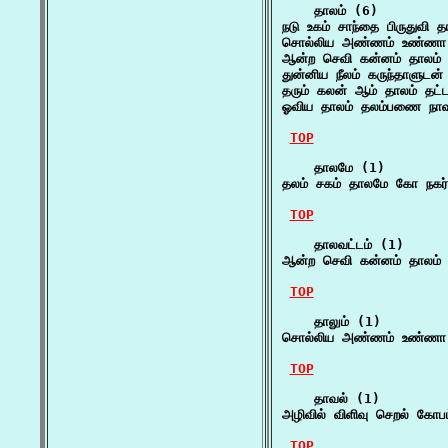
    தாலம் (6)

நடு உகம் சாந்தை பிருதுவி
சொல்லிய அண்ணம் உண்ணா த
ஆன்ற செவி கன்னம் தாலம் வ
துன்னிய நீலம் கருந்தாளுடன
தரும் கலன் ஆம் தாலம் தட்ட
ஓவிய தாலம் தலம்பணை நாவு
TOP
    தாலமே (1)

தலம் சகம் தாலமே கோ நகர
TOP
    தாலவட்டம் (1)

ஆன்ற செவி கன்னம் தாலம் வ
TOP
    தாலும் (1)

சொல்லிய அண்ணம் உண்ணா த
TOP
    தாவல் (1)

அழிவில் விளிவு செறல் கோ
TOP