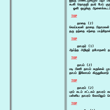
ஐதரு பாண்டமுகமும் ஆம் அல
கூளி தொகுதி தமர் பேய் கு
  ஓளி ஒழுங்கு ஆனைக்கூடம
TOP
    தாதை (2)

வெய்யவன் தாதை பிதாமகன் 
தரு தந்தை எந்தை பயந்தோ
TOP
    தாபதர் (1)

ஆய்ந்த அறிஞர் தபோதனர் 
TOP
    தாபம் (2)

மடி பிணி தாபம் சுருங்கல் ம
தாபம் இலோமம் கிருதுவோடு எ
TOP
    தாபரம் (2)

புரம் கடம் சட்டகம் தாபரம் கா
பன்னிய தாபரம் கோயிலும் வெற
TOP