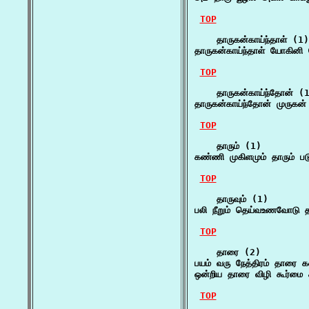
TOP
    தாருகன்காய்ந்தாள் (1)

தாருகன்காய்ந்தாள் யோகின
TOP
    தாருகன்காய்ந்தோன் (1
தாருகன்காய்ந்தோன் முருகன
TOP
    தாரும் (1)

கண்ணி முகிளமும் தாரும் படு
TOP
    தாருவும் (1)

பலி நீறும் தெய்வஉணவோடு த
TOP
    தாரை (2)

பயம் வரு நேத்திரம் தாரை 
ஒன்றிய தாரை விழி கூர்மை 
TOP