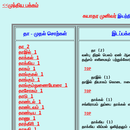
<<முந்திய பக்கம்
கயாதர முனிவர்
இயற்ற
தா - முதல் சொற்கள்
இடப்பக்
தா 2
    தா (2)

தாஇல் 1
வன்பு திறல் பெலம் ஏண் ஆ
தாக்கல் 1
தஞ்சம் எளிமையும் பற்றுக்கோ
தாக்கிய 1
தாகம் 1
TOP
தாங்குதல் 1
    தாஇல் (1)

தாங்கும் 1
தாஇல் தியாகம் கொடை ஈகை
தாங்கும்துணையோரை 1
தாசோகம் 1
TOP
தாடு 1
    தாக்கல் (1)

தாண்டல் 1
சங்கிராமம் தும்பை தாக்கல் எ
தாண்டவம் 1
தாண்டிய 1
TOP
தாணு 1
    தாக்கிய (1)

தாத்திரி 1
தாக்கிய விம்மல் ஒலித்தலும்
தாதகி 1