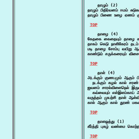
    தாழும் (2)

தாழும் பிதிர்வனம் ஈமம் சுடு
தாழும் பிணை உழை ஏணம் குர
TOP
    தாழை (4)

கேதகை கைதையும் தாழை கவிர
தாகம் கெடு நாளிகேரம் தடம
மடி தாழை சோம்பு வயிறு 
காண்டும் சருக்கரையும் வ
TOP
    தாள் (4)

அடக்கும் குணபமும் ஆகும் ப
  நடக்கும் கழல் கால் சரண
ஐவனம் சாரல்விளைநெல் இருவி
  கவ்வையும் எள்இளம்காய் ஆ
வருத்தம் முயற்சி தாள் ஆள
கால் ஆகும் கால் தூண் மகவ
TOP
    தாளஒத்து (1)

கீர்த்தி புகழ் வண்மை கொற்
TOP