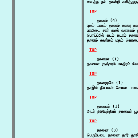
வைத்த நல் தான்றி கலித்துரு
TOP
    தானம் (4)

புலம் மாகம் தானம் சுவவு ச
பாயிடை சார் கண் வளாகம் 
பொய்ப்பில் கடம் கடாம் தா
தானம் சுவற்கம் மதம் கொடை 
TOP
    தானமா (1)

தானமா குஞ்சரம் மாதிரம் வே
TOP
    தானமுமே (1)

தாஇல் தியாகம் கொடை ஈகை
TOP
    தானவர் (1)

அடர் திதிபுத்திரர் தானவர் ப
TOP
    தானை (3)

பெரும்படை தானை தார் தூசி