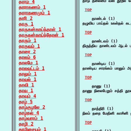
தாடு தலைமை வலி தூறல் கோ
தாரம் 4
தாராகணம் 1
TOP
தாராகணமும் 1
தாரி 2
    தாண்டல் (1)

தாரு 1
தழுவிய பாய்தல் உகள்தல் க
தாருகன்காய்ந்தாள் 1
TOP
தாருகன்காய்ந்தோன் 1
தாரும் 1
    தாண்டவம் (1)

தாருவும் 1
திருத்திய தாண்டவம் ஆடல் பட
தாரை 2
TOP
தாலம் 6
தாலமே 1
    தாண்டிய (1)

தாலவட்டம் 1
தாண்டிய சாரங்கம் மானும் அ
தாலும் 1
TOP
தாவல் 1
தாவி 1
    தாணு (1)

தாவு 1
தாணு நிலைபேறும் சத்தி 
தாவும் 4
TOP
தாழ் 5
தாழ்குழலே 2
    தாத்திரி (1)

தாழ்தல் 4
நிலம் தறை மேதினி காசினி த
தாழ்வாரம் 1
TOP
தாழி 2
தாழிசையும் 1