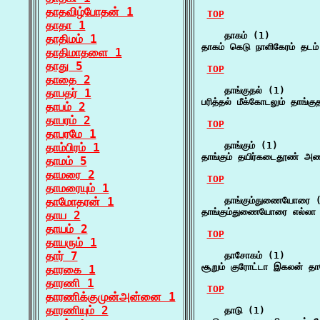
தாதவிழ்போதன் 1
TOP
தாதா 1
    தாகம் (1)

தாதிமம் 1
தாகம் கெடு நாளிகேரம் தடம
தாதிமாதளை 1
தாது 5
TOP
தாதை 2
    தாங்குதல் (1)

தாபதர் 1
பரித்தல் மீக்கோடலும் தாங்கு
தாபம் 2
தாபரம் 2
TOP
தாபரமே 1
    தாங்கும் (1)

தாம்பிரம் 1
தாங்கும் தயிர்கடைதூண் அ
தாமம் 5
தாமரை 2
TOP
தாமரையும் 1
தாமோதரன் 1
    தாங்கும்துணையோரை (
தாங்கும்துணையோரை எல்லா 
தாய 2
தாயம் 2
TOP
தாயரும் 1
தார் 7
    தாசோகம் (1)

சூறும் குரோட்டா இகலன் 
தாரகை 1
தாரணி 1
TOP
தாரணிக்குமுன்அன்னை 1
தாரணியும் 2
    தாடு (1)
