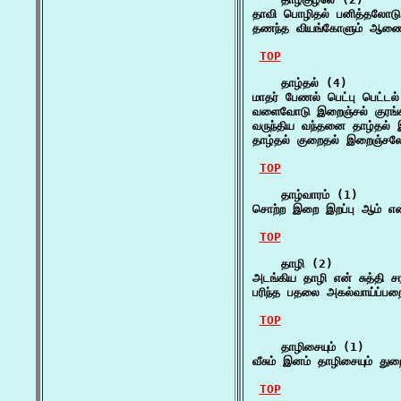
தாவி பொழிதல் பனித்தலோடு 
தணந்த வியங்கோளும் ஆணைய
TOP
    தாழ்தல் (4)

மாதர் பேணல் பெட்பு பெட்டல்
வளைவோடு இறைஞ்சல் குரங்கல
வருந்திய வந்தனை தாழ்தல்
தாழ்தல் குறைதல் இறைஞ்சலே
TOP
    தாழ்வாரம் (1)

சொற்ற இறை இறப்பு ஆம் என
TOP
    தாழி (2)

அடங்கிய தாழி என் சுத்தி 
பரிந்த பதலை அகல்வாய்ப்பற
TOP
    தாழிசையும் (1)

வீசும் இனம் தாழிசையும் துற
TOP