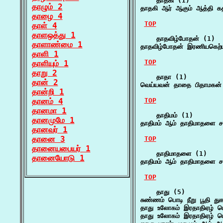
    தாதகி (1)

தாழும் 2
தாதகி ஆர் ஆகும் ஆத்தி கத
தாழை 4
TOP
தாள் 4
தாளஒத்து 1
    தாதவிழ்போதன் (1)

தாளாண்மை 1
தாதவிழ்போதன் இரணியகெற்
தாளி 1
TOP
தாளியும் 1
தாறு 2
    தாதா (1)

தான் 2
வெய்யவன் தாதை பிதாமகன் 
தான்றி 1
தானம் 4
TOP
தானமா 1
    தாதிமம் (1)

தானமுமே 1
தாதிமம் ஆம் தாதிமாதளை சம்
தானவர் 1
தானை 3
TOP
தானையபையர் 1
    தாதிமாதளை (1)

தானையோடு 1
தாதிமம் ஆம் தாதிமாதளை சம்
TOP
    தாது (5)

சுண்ணம் பொடி நீறு பூதி து
தாது உலோகம் இரதாதிஏழ் பொ
தாது உலோகம் இரதாதிஏழ் பொ