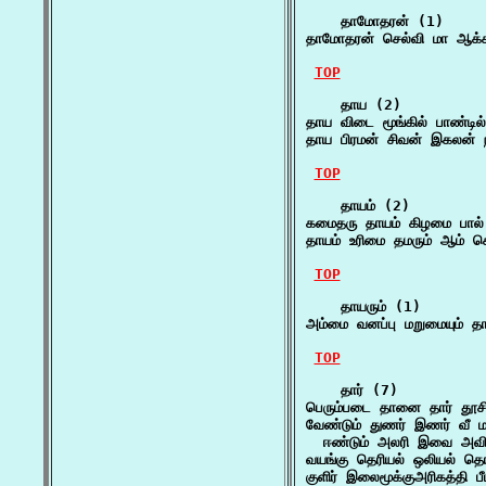
    தாமோதரன் (1)

தாமோதரன் செல்வி மா ஆக்க
TOP
    தாய (2)

தாய விடை மூங்கில் பாண்டில்
தாய பிரமன் சிவன் இகலன் ந
TOP
    தாயம் (2)

கமைதரு தாயம் கிழமை பால் 
தாயம் உரிமை தமரும் ஆம்
TOP
    தாயரும் (1)

அம்மை வனப்பு மறுமையும் தா
TOP
    தார் (7)

பெரும்படை தானை தார் தூசி
வேண்டும் துணர் இணர் வீ மல
  ஈண்டும் அலரி இவை அவிழ்
வயங்கு தெரியல் ஒலியல் 
குளிர் இலைமூக்குஅரிகத்தி ப