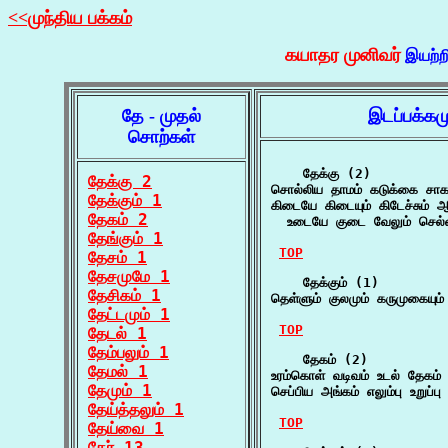
<<முந்திய பக்கம்
கயாதர முனிவர்
இயற்ற
தே - முதல்
இடப்பக்கம
சொற்கள்
    தேக்கு (2)

தேக்கு 2
சொல்லிய தாமம் கடுக்கை சாகம
தேக்கும் 1
கிடையே கிடையும் கிடேச்சும் 
தேகம் 2
  உடையே குடை வேலும் செல்வம
தேங்கும் 1
TOP
தேசம் 1
தேசமுமே 1
    தேக்கும் (1)

தேசிகம் 1
தெள்ளும் குலமும் கருமுகையும் 
தேட்டமும் 1
TOP
தேடல் 1
தேம்பலும் 1
    தேகம் (2)

தேமல் 1
உரம்கொள் வடிவம் உடல் தேகம்
தேமும் 1
செப்பிய அங்கம் எலும்பு உறுப
தேய்த்தலும் 1
TOP
தேய்வை 1
தேர் 13