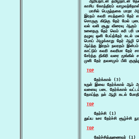
  ஆரியநாடன் தமிழ்நாடன் தே
காசிப கோத்திரம் வாழவந்தோன்
  மாசில் பெருந்தகை மாறா அ
இரதம் கவரி சயந்தனம் தேர் என
சொருகு கிடுகு தேர் மேல் புடை
வல் வலி சூது விரைவு ஆகும் 
உளைதரு தேர் வெம் கரி பரி
தழுவு ஒளி பேய்த்தேர் கடல் 
பொய் அழுக்காறு தேர் ஆழி செற
ஆய்ந்த இரதம் நவரதம் இன்பம
காட்டும் கவரி கவரிமா தேர் 
சேர்த்த திகிரி வரை மூங்கில் ச
முளி தேர் தவளமும் பீலி குருந்
TOP
    தேர்க்கால் (3)

உருள் இவை தேர்க்கால் ஆம் ஆ
வளைவு படை தேர்க்கால் வட்ட
தோய்ந்த நல் ஆழி கடல் மோதிர
TOP
    தேர்ச்சி (1)

துய்ய உசா தேர்ச்சி சூழ்ச்சி
TOP
    தேர்ச்சித்துணைவர் (1)
