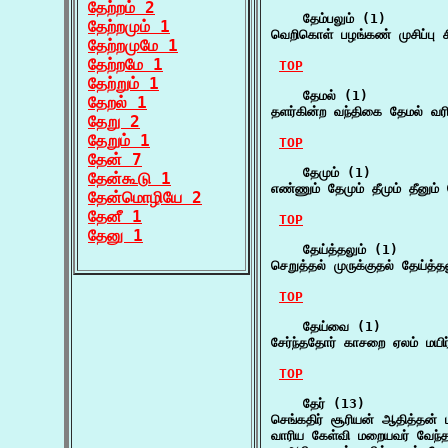
தேற்றம் 2
    தேம்பலும் (1)

தேற்றமும் 1
வெறிகொள் பழங்கண் முசிப்பு ச
தேற்றமுமே 1
தேற்றமே 1
TOP
தேற்றும் 1
    தேமல் (1)

தேறல் 1
தளர்கின்ற வந்திகை தேமல் வ
தேறு 2
தேறும் 1
TOP
தேன் 7
    தேமும் (1)

தேன்கூடு 1
எண்ணும் தேமும் தீமும் தீனும் 
தேன்மொழியே 2
தேனீ 1
TOP
தேனு 1
    தேய்த்தலும் (1)

செறுத்தல் முருக்குதல் தேய்த
TOP
    தேய்வை (1)

சேர்ந்ததோர் காசறை ஏலம் மயி
TOP
    தேர் (13)

செங்கதிர் சூரியன் ஆதித்தன் 
வாரிய கேள்வி மறையவர் வேந்