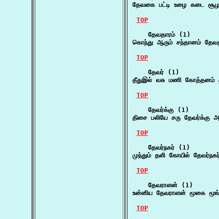
தேவகை பட்டி உழை கடை சூழ
TOP
    தேவதாரம் (1)

கொந்து ஆரும் சந்தானம் தேவத
TOP
    தேவர் (1)

தீதுஇல் வசு மணி கோத்தனம் த
TOP
    தேவர்க்கு (1)

திசை பலியே சரு தேவர்க்கு அம
TOP
    தேவர்நகர் (1)

முந்தும் தளி கோயில் தேவர்
TOP
    தேவராளன் (1)

உன்னிய தேவராளன் மூகை மூங
TOP