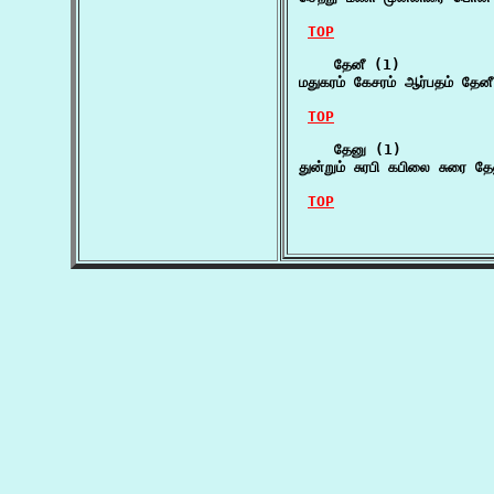
TOP
    தேனீ (1)

மதுகரம் கேசரம் ஆர்பதம் தேன
TOP
    தேனு (1)

துன்றும் சுரபி கபிலை சுரை 
TOP