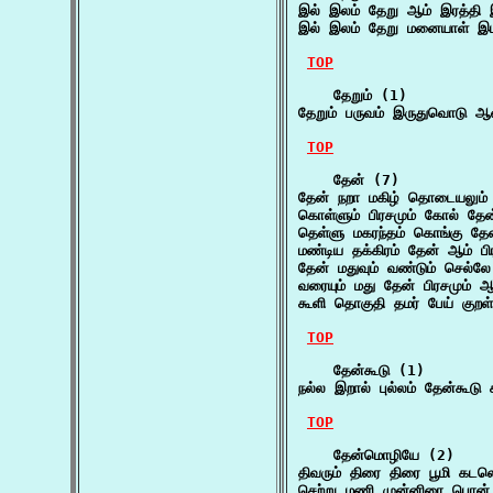
இல் இலம் தேறு ஆம் இரத்த
இல் இலம் தேறு மனையாள் இடம
TOP
    தேறும் (1)

தேறும் பருவம் இருதுவொடு ஆன
TOP
    தேன் (7)

தேன் நறா மகிழ் தொடையலும் 
கொள்ளும் பிரசமும் கோல் தே
தெள்ளு மகரந்தம் கொங்கு தேன்
மண்டிய தக்கிரம் தேன் ஆம் 
தேன் மதுவும் வண்டும் செல்ல
வரையும் மது தேன் பிரசமும் ஆ
கூளி தொகுதி தமர் பேய் குற
TOP
    தேன்கூடு (1)

நல்ல இறால் புல்லம் தேன்கூடு
TOP
    தேன்மொழியே (2)

திவரும் திரை திரை பூமி க
செற்று மணி முன்னிரை பொன்