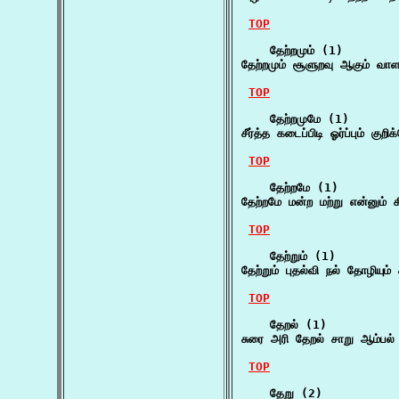
TOP
    தேற்றமும் (1)

தேற்றமும் சூளுறவு ஆகும் வா
TOP
    தேற்றமுமே (1)

சீர்த்த கடைப்பிடி ஓர்ப்பும் கு
TOP
    தேற்றமே (1)

தேற்றமே மன்ற மற்று என்னும்
TOP
    தேற்றும் (1)

தேற்றும் புதல்வி நல் தோழிய
TOP
    தேறல் (1)

சுரை அரி தேறல் சாறு ஆம்பல்
TOP
    தேறு (2)
