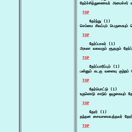
தேர்ச்சித்துணைவர் அமைச்சர்
TOP
    தேர்ந்து (1)

செம்மை சிவப்பும் பெருமையும் 
TOP
    தேர்ப்பாகர் (1)

அகலா வலவரும் சூதரும் தேர்ப
TOP
    தேர்ப்பாரிப்பும் (1)

பன்னும் கடகு வளைவு குற்றம் தே
TOP
    தேர்மொட்டு (1)

உருளொடு சாடும் ஒழுகையும் தே
TOP
    தேரர் (1)

தந்தன சைவசமையத்தவர் தேரர்
TOP