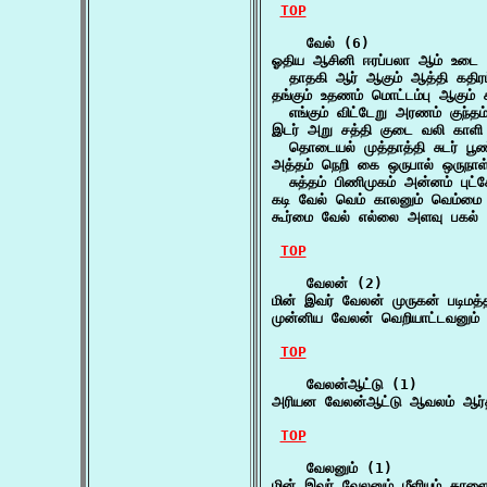
TOP
    வேல் (6)

ஓதிய ஆசினி ஈரப்பலா ஆம் உடை க
  தாதகி ஆர் ஆகும் ஆத்தி கதிரம
தங்கும் உதணம் மொட்டம்பு ஆகும் சத
  எங்கும் விட்டேறு அரணம் குந்த
இடர் அறு சத்தி குடை வலி காளி 
  தொடையல் முத்தாத்தி சுடர் பூ
அத்தம் நெறி கை ஒருபால் ஒருநாள்
  சுத்தம் பிணிமுகம் அன்னம் புட
கடி வேல் வெம் காலனும் வெம்மை 
கூர்மை வேல் எல்லை அளவு பகல் அ
TOP
    வேலன் (2)

மின் இவர் வேலன் முருகன் படிமத்
முன்னிய வேலன் வெறியாட்டவனும்
TOP
    வேலன்ஆட்டு (1)

அரியன வேலன்ஆட்டு ஆவலம் ஆர்த்
TOP
    வேலனும் (1)

மின் இவர் வேலனும் மீளியும் காள