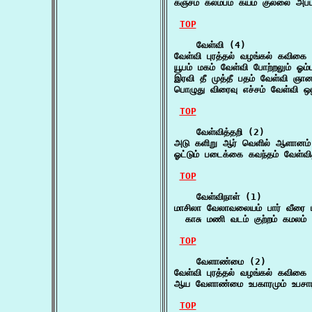
கஞ்சம் கலம்பம் கயம் குல்லை அப
TOP
    வேள்வி (4)

வேள்வி புரத்தல் வழங்கல் கவிக
யூபம் மகம் வேள்வி போற்றலும் ஓம்
இரவி தீ முத்தீ பதம் வேள்வி ஞா
பொழுது விரைவு எச்சம் வேள்வி ஒ
TOP
    வேள்வித்தறி (2)

அடு களிறு ஆர் வெளில் ஆளானம் 
ஓட்டும் படைக்கை கவந்தம் வேள்வி
TOP
    வேள்விநாள் (1)

மாசிலா வேலாவலையம் பார் வீரை மக
  காசு மணி வடம் குற்றம் கமலம் 
TOP
    வேளாண்மை (2)

வேள்வி புரத்தல் வழங்கல் கவிக
ஆய வேளாண்மை உபகாரமும் உபசார
TOP