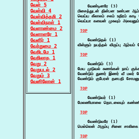
வேள் 5
    வேண்டினரே (3)

வேள்வி 4
மிசைத்துடன் தின்பன உண்பன ஆம
வேள்வித்தறி 2
வெய்ய கீலாலம் சலம் உதிரம் காட
வெய்யா களவன் முசுவும் அலவனும
வேள்விநாள் 1
வேளாண்மை 2
TOP
வேளாளரே 1
வேளிர் 1
    வேண்டுதல் (1)

விள்ளும் நயத்தல் விருப்பு ஆர்வம்
வேற்றுமை 2
வேறிடமே 1
TOP
வேறிலாத 1
வேறு 2
    வேண்டும் (3)

மேய முடுவல் சுணங்கன் நாய் குக்க
வேறுபடல் 2
வேண்டும் துணர் இணர் வீ மலர் ப
வேறும் 3
வேண்டும் குபேரன் தனபதி சோமனும
வேனிலோன் 1
TOP
    வேண்டுவர் (1)

மேலணிமாலை தொடலையும் கண்ணியு
TOP
    வேண்டுவரே (1)

மெல்லென் அரும்பு சினை சாலிக
TOP