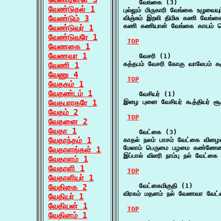
    வேங்கை (3)

வேண்டுதல் 1
புல்லும் மிருகாரி வேங்கை உழுவையு
வேண்டும் 3
விஞ்சும் இறலி திமிசு கணி வேங்
கணி கணியான் வேங்கை காயம் மெய
வேண்டுவர் 1
வேண்டுவரே 1
TOP
வேணகை 1
வேணவா 1
    வேசரி (1)

கத்தபம் வேசரி கோகு வாலேபம் க
வேணி 1
வேணு 4
TOP
வேதகம் 1
வேதண்டம் 1
    வேசியர் (1)

வேதபாரகரே 1
இழை புனை வேசியர் கூத்தியர் 
வேதம் 2
TOP
வேதனை 2
வேதா 1
    வேட்கை (3)

வேதாந்தம் 1
காதல் நலம் பாசம் வேட்கை விழைவு
மேலாம் பெருமை பழமை கண்ணேண
வேதாளங்கள் 1
இப்பால் விளரி நாம்பு நல் வேட்
வேதாளம் 1
வேதாளி 1
TOP
வேதாளியர் 1
    வேட்கைமிகுதி (1)

வேதிகை 2
விரகம் மதனம் நல் வேணவா வேட்
வேதியர் 1
வேதியன் 1
TOP
வேதினம் 1