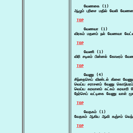
    வேணகை (1)

ஆழும் புரிசை மதில் வேலி வேண
TOP
    வேணவா (1)

விரகம் மதனம் நல் வேணவா வேட்
TOP
    வேணி (1)

விரி சடிலம் பின்னல் கோடீரம் வ
TOP
    வேணு (4)

சிந்தைசெய் விண்டல் கிளை வேணு
வெய்ய சராசனம் வேணு கொடுமரம்
வெய்ய கரவாளம் கட்கம் கரவாரி 
நேர்செய் வட்டிகை வேணு வாள் மூங
TOP
    வேதகம் (1)

வேதகம் ஆகிய ஆவி கஞ்சம் வெந்த
TOP