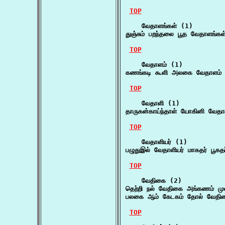
TOP
    வேதாளங்கள் (1)

துஞ்சும் பறந்தலை பூத வேதாளங்க
TOP
    வேதாளம் (1)

கணங்கடி கூளி அலகை வேதாளம்
TOP
    வேதாளி (1)

தாருகன்காய்ந்தாள் யோகினி வேத
TOP
    வேதாளியர் (1)

பழுதுஇல் வேதாளியர் மாகதர் பூகதர
TOP
    வேதிகை (2)

தெற்றி நல் வேதிகை அங்கணம் முன்
பலகை ஆம் கேடகம் தோல் வேதிக
TOP