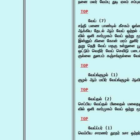
நனை மலர் வேம்பு துடி ஏலம் சம்ப
TOP
    வேய் (7)

சந்தி பணை பாண்டில் கீசகம் ஓங
ஆக்கிய தேடல் ஆம் வேய் ஒற்றல் 
வில் ஒளி கார்முகம் வேய் ஒற்று 
இன்னும் கிளை கோன் மரம் துளிர்
துறு நெறி வேய் மதகு உள்துளை பூ
ஒட்டும் வெதிர் வேய் செவிடு ப
குல்லை துளபம் கஞ்சங்குல்லை வ
TOP
    வேய்ங்குழல் (1)

குழல் ஆம் மயிர் வேய்ங்குழல் ஆவ
TOP
    வேய்தல் (2)

செப்பிய வேய்தல் மிலைதல் மலைதல
வில் ஒளி கார்முகம் வேய் ஒற்று 
TOP
    வேய்ப்பர் (1)

வெம்பிய சாரணர் தூதர் உசா ஒற்றர்