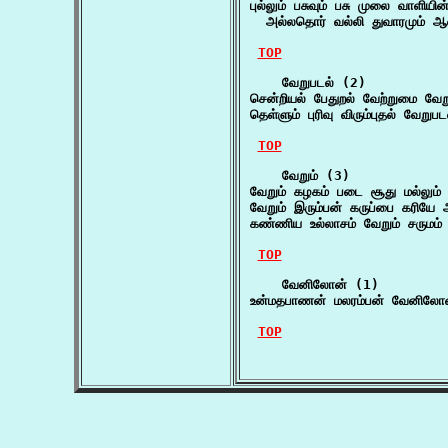
புல்லும் பசுவும் பசு முலை வாளியி
  அல்லதொர் வல்லி துவாரமும் ஆல
TOP
    வேறுபடல் (2)

சென்றியல் பேதுறல் வேற்றுமை வேற
தெள்ளும் புரிவு விரும்புதல் வேறு
TOP
    வேறும் (3)

வேறும் கழகம் படை சூது மல்லும் வ
வேறும் இரும்பன் கருப்பை கரியே
கண்ணிய உல்லாசம் வேறும் சருமம்
TOP
    வேனிலோன் (1)

உன்மதபாணன் மலரம்பன் வேனிலோன
TOP