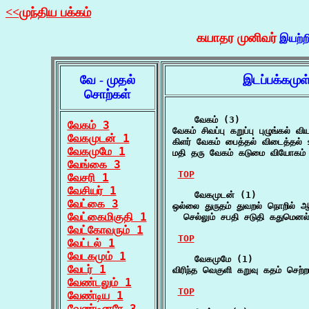
<<முந்திய பக்கம்
கயாதர முனிவர்
இயற்ற
வே - முதல்
இடப்பக்கமுள
சொற்கள்
    வேகம் (3)

வேகம் 3
வேகம் சிவப்பு கறுப்பு புழுங்கல் வி
வேகமுடன் 1
கிளர் வேகம் பைத்தல் விடைத்தல் 
வேகமுமே 1
மதி தரு வேகம் கடுமை வியோகம் 
வேங்கை 3
TOP
வேசரி 1
வேசியர் 1
    வேகமுடன் (1)

வேட்கை 3
ஒல்லை துருதம் துவறல் நொறில் ஆ
வேட்கைமிகுதி 1
  செல்லும் சபதி சடுதி கதுமெனல்
வேட்கோவரும் 1
TOP
வேட்டல் 1
வேடகமும் 1
    வேகமுமே (1)

வேடர் 1
விரிந்த வெகுளி கறுவு கதம் செற்
வேண்டலும் 1
TOP
வேண்டிய 1
வேண்டினரே 3