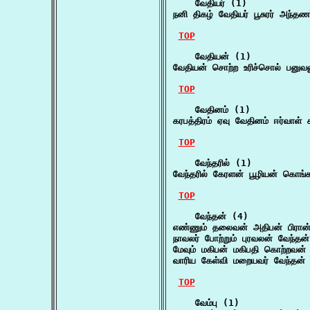
    வேதியர் (1)

நனி திகழ் வேதியர் பூசுரர் அந்த
TOP
    வேதியன் (1)

வேதியன் சொற்ற உரிச்சொல் பனுவல
TOP
    வேதினம் (1)

கரபத்திரம் ஏவு வேதினம் ஈர்வாள
TOP
    வேந்தரில் (1)

வேந்தரில் கேரளன் பூழியன் கொங்
TOP
    வேந்தன் (4)

எண்ணும் தலைவன் அதிபன் பிரான
நாவலர் போற்றும் புரவலன் வேந்த
மேவும் மகிபன் மகிபதி கொற்றவன
வாரிய கேள்வி மறையவர் வேந்தன
TOP
    வேம்பு (1)
