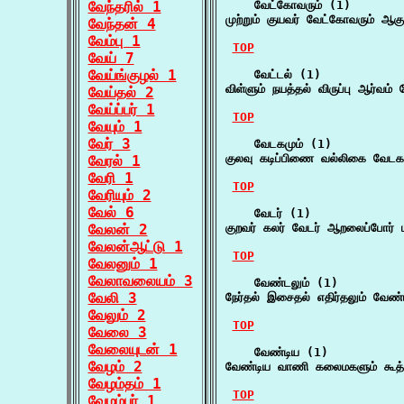
வேந்தரில் 1
    வேட்கோவரும் (1)

முற்றும் குயவர் வேட்கோவரும் ஆகு
வேந்தன் 4
வேம்பு 1
TOP
வேய் 7
வேய்ங்குழல் 1
    வேட்டல் (1)

விள்ளும் நயத்தல் விருப்பு ஆர்வம்
வேய்தல் 2
வேய்ப்பர் 1
TOP
வேயும் 1
வேர் 3
    வேடகமும் (1)

குலவு கடிப்பிணை வல்லிகை வேடகம
வேரல் 1
வேரி 1
TOP
வேரியும் 2
வேல் 6
    வேடர் (1)

வேலன் 2
குறவர் கலர் வேடர் ஆறலைப்போர் ம
வேலன்ஆட்டு 1
TOP
வேலனும் 1
வேலாவலையம் 3
    வேண்டலும் (1)

வேலி 3
நேர்தல் இசைதல் எதிர்தலும் வேண்ட
வேலும் 2
TOP
வேலை 3
வேலையுடன் 1
    வேண்டிய (1)

வேழம் 2
வேண்டிய வாணி கலைமகளும் கூத்த
வேழம்தம் 1
TOP
வேழம்பர் 1