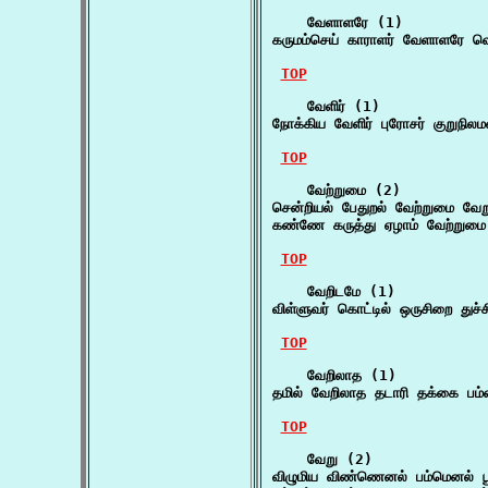
    வேளாளரே (1)

கருமம்செய் காராளர் வேளாளரே வ
TOP
    வேளிர் (1)

நோக்கிய வேளிர் புரோசர் குறுநில
TOP
    வேற்றுமை (2)

சென்றியல் பேதுறல் வேற்றுமை வேற
கண்ணே கருத்து ஏழாம் வேற்றுமை 
TOP
    வேறிடமே (1)

விள்ளுவர் கொட்டில் ஒருசிறை துச்
TOP
    வேறிலாத (1)

தமில் வேறிலாத தடாரி தக்கை பம்
TOP
    வேறு (2)

விழுமிய விண்ணெனல் பம்மெனல் 