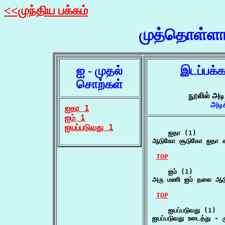
<<முந்திய பக்கம்
முத்தொள்ளா
ஐ - முதல்
இடப்பக்
சொற்கள்
நூலில் அட
அடி
ஐதா 1
ஐம் 1
ஐயப்படுவது 1
    ஐதா (1)

ஆடுகோ சூடுகோ ஐதா கல
TOP
    ஐம் (1)

அரு மணி ஐம் தலை ஆடு
TOP
    ஐயப்படுவது (1)

ஐயப்படுவது உடைத்து - 