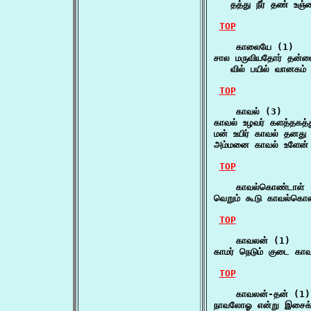
   தத்து நீர் தண் உஞ்
TOP
    காலையே (1)

சால மருவியதோர் தன்மை
   வில் பயில் வானகம
TOP
    காவல் (3)

காவல் உழவர் களத்தகத்
மன் உயிர் காவல் தனத
அம்மனை காவல் உளேன்
TOP
    காவல்கொண்டாள் (
வெறும் கூடு காவல்கொ
TOP
    காவலன் (1)

காமர் நெடும் குடை க
TOP
    காவலன்-தன் (1)

நாவலோஓ என்று இசைக்க