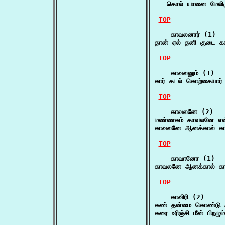
   கொல் யானை மேலிரு
TOP
    காவலனார் (1)

தான் ஏல் தனி குடை கா
TOP
    காவலனும் (1)

கார் கடல் கொற்கையார்
TOP
    காவலனே (2)

மண்ணகம் காவலனே என்
காவலனே ஆனக்கால் க
TOP
    காவானோ (1)

காவலனே ஆனக்கால் க
TOP
    காவிரி (2)

கண் தன்மை கொண்டு அலர
கரை உரிஞ்சி மீன் பிறழும