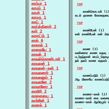
காம்பா 1
TOP
காமம் 1
    காண்கொடாள் (1)
காமர் 1
கடல் தானை கோதையை 
காமரு 1
காய் 1
TOP
காய்த்தினார் 2
    காண்பேன் (1)

கார் 2
என் காண்பேன் என் அல
காராட்டு 1
கால் 6
TOP
காலால் 1
    காண (3)

காலையே 1
கண்ணார காண கதவு -
காவல் 3
படர்தந்தான் பைம்_தொ
காவல்கொண்டாள் 1
நல் நலம் காண கதவம் 
காவலன் 1
காவலன்-தன் 1
TOP
காவலனார் 1
    காணப்படும் (1)

காவலனும் 1
அடி மிசையே காணப்படும
காவலனே 2
காவானோ 1
TOP
காவிரி 2
    காணா-கால் (2)

காளையை 1
காணா-கால் கை வளையு
காற்றின் 1
காணா-கால் ஆயிரமும் 
கானல் 1