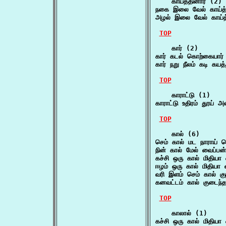
    காய்த்தினார் (2)

நகை இலை வேல் காய்த்த
அழல் இலை வேல் காய்த்
TOP
    கார் (2)

கார் கடல் கொற்கையார்
கார் நறு நீலம் கடி கய
TOP
    காராட்டு (1)

காராட்டு உதிரம் தூய்
TOP
    கால் (6)

செம் கால் மட நாராய் 
நின் கால் மேல் வைப்ப
கச்சி ஒரு கால் மிதியா
ஈழம் ஒரு கால் மிதியா
வரி இளம் செம் கால் க
கனவட்டம் கால் குடைந்த
TOP
    காலால் (1)

கச்சி ஒரு கால் மிதியா 