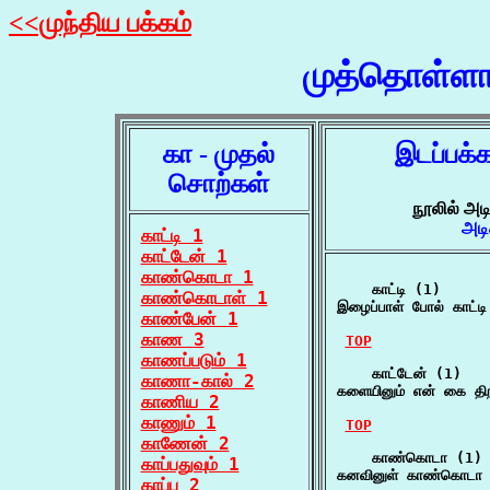
<<முந்திய பக்கம்
முத்தொள்ளா
கா - முதல்
இடப்பக்
சொற்கள்
நூலில் அட
அடி
காட்டி 1
காட்டேன் 1
காண்கொடா 1
    காட்டி (1)

காண்கொடாள் 1
இழைப்பாள் போல் காட்ட
காண்பேன் 1
காண 3
TOP
காணப்படும் 1
    காட்டேன் (1)

காணா-கால் 2
களையினும் என் கை தி
காணிய 2
காணும் 1
TOP
காணேன் 2
    காண்கொடா (1)

காப்பதுவும் 1
கனவினுள் காண்கொடா 
காப்பு 2