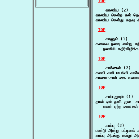
TOP
    காணிய (2)

காணிய சென்ற என் நெஞ
காணிய சென்று கதவு 
TOP
    காணும் (1)

கனவை நனவு என்று எதிர்
   நனவில் எதிர்விழிக
TOP
    காணேன் (2)

கலவி களி மயங்கி காணே
காணா-கால் கை வளையு
TOP
    காப்பதுவும் (1)

தான் ஏல் தனி குடை காவ
   வான் ஏற்ற வையகம்
TOP
    காப்பு (2)

பண்டு அன்று பட்டினம் 
காப்பு அடங்கு என்று 