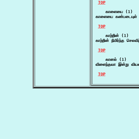
TOP
    காளையை (1)

காளையை கண்படையுள் ப
TOP
    காற்றின் (1)

காற்றின் நிமிர்ந்த செலவ
TOP
    கானல் (1)

விளைந்தவா இன்று விய
TOP