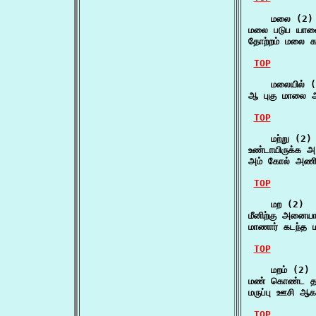
    மலை (2)

மலை படுப யானை
தோற்றம் மலை க
TOP
    மலையில் (
ஆ புகு மாலை அ
TOP
    மற்று (2)

உண்டாயிருக்க 
அம் கோல் அணி
TOP
    மற (2)

மீனிற்கு அனையா
மாணார் கடந்த 
TOP
    மறம் (2)

மண் கொண்ட தா
மருப்பு ஊசி ஆ
TOP