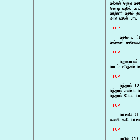
மல்லல் நெடு மதி
கொடி மதில் பாய
மாற்றார் மதில் 
அடு மதில் பாய
TOP
    மதிலாய (1
மன்னன் மதிலாய
TOP
    மதுரையார் 
மாடம் உரிஞ்சும
TOP
    மந்தரம் (2)
மந்தரம் காம்பா
மந்தரம் போல் ம
TOP
    மயங்கி (1)
கலவி களி மயங்
TOP
    மயில் (1)
