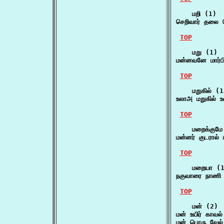
    மறி (1)

செறிவார் தலை ம
TOP
    மறு (1)

மன்னவனே மார்ப
TOP
    மறுகில் (1
உலாஅ மறுகில் உ
TOP
    மறைக்குமே
மன்னர் குடரால்
TOP
    மறையா (1
நகுவாரை நாணி
TOP
    மன் (2)

மன் உயிர் காவ
மன் பொரு வேல்