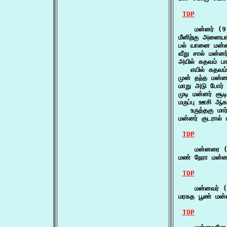
TOP
    மன்னர் (9)
மீனிற்கு அனையா
பல் யானை மன்னர
வீறு சால் மன்
அயில் கதவம் பாய
   எயில் கதவம
முன் தந்த மன்ன
மாறு அடு போர் 
முடி மன்னர் சூ
மருப்பு ஊசி ஆக
   உருத்தகு மா
மன்னர் குடரால்
TOP
    மன்னரை (
மண் நேரா மன்
TOP
    மன்னவர் (
மரகத பூண் மன்
TOP