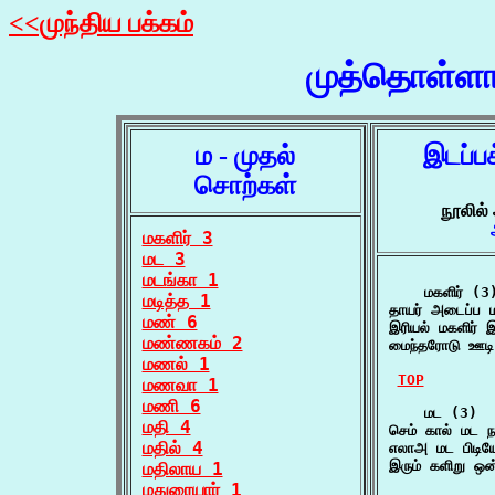
<<முந்திய பக்கம்
முத்தொள்ளா
ம - முதல்
இடப்ப
சொற்கள்
நூலில்
மகளிர் 3
மட 3
மடங்கா 1
    மகளிர் (3)
மடித்த 1
தாயர் அடைப்ப ம
மண் 6
இரியல் மகளிர்
மண்ணகம் 2
மைந்தரோடு ஊடி ம
மணல் 1
TOP
மணவா 1
மணி 6
    மட (3)

மதி 4
செம் கால் மட ந
மதில் 4
எலாஅ மட பிடிய
இரும் களிறு ஒன
மதிலாய 1
மதுரையார் 1