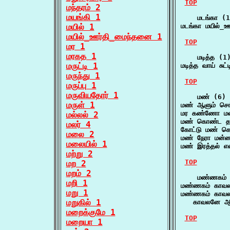
TOP
மந்தரம் 2
மயங்கி 1
    மடங்கா (1
மயில் 1
மடங்கா மயில்_
மயில்_ஊர்தி_மைந்தனை 1
TOP
மர 1
மரகத 1
    மடித்த (1)
மருட்டி 1
மடித்த வாய் சுட
மருந்து 1
TOP
மருப்பு 1
மருவியதோர் 1
    மண் (6)

மருள் 1
மண் ஆளும் செ
மர கண்ணோ மண்
மல்லல் 2
மண் கொண்ட தா
மலர் 4
கோட்டு மண் க
மலை 2
மண் நேரா மன்
மலையில் 1
மண் இரத்தல் என
மற்று 2
TOP
மற 2
மறம் 2
    மண்ணகம் 
மறி 1
மண்ணகம் காவல
மறு 1
மண்ணகம் காவல
மறுகில் 1
   காவலனே ஆன
மறைக்குமே 1
TOP
மறையா 1