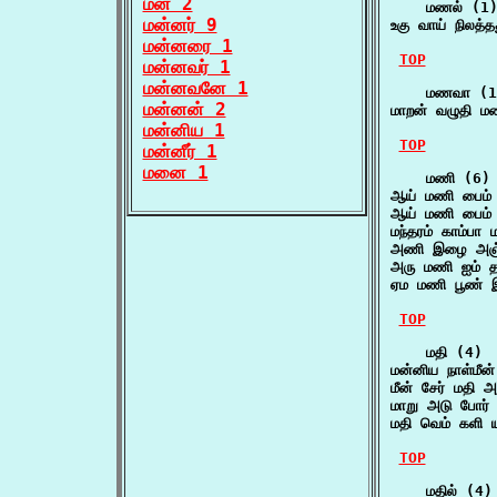
மன் 2
    மணல் (1)
மன்னர் 9
உகு வாய் நிலத்
மன்னரை 1
TOP
மன்னவர் 1
மன்னவனே 1
    மணவா (1)
மன்னன் 2
மாறன் வழுதி ம
மன்னிய 1
TOP
மன்னீர் 1
மனை 1
    மணி (6)

ஆய் மணி பைம்
ஆய் மணி பைம்
மந்தரம் காம்பா
அணி இழை அஞ்ச
அரு மணி ஐம் 
ஏம மணி பூண் இ
TOP
    மதி (4)

மன்னிய நாள்மீ
மீன் சேர் மதி
மாறு அடு போர் 
மதி வெம் களி 
TOP
    மதில் (4)
