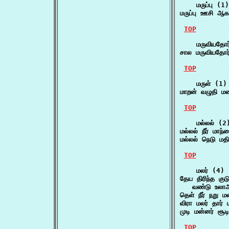
    மருப்பு (1)

மருப்பு ஊசி ஆ
TOP
    மருவியதோர
சால மருவியதோர
TOP
    மருள் (1)

மாறன் வழுதி ம
TOP
    மல்லல் (2)
மல்லல் நீர் மா
மல்லல் நெடு மதி
TOP
    மலர் (4)

தேய திரிந்த குட
   வண்டு உலா
தெள் நீர் நறு
விரா மலர் தார்
முடி மன்னர் சூ
TOP