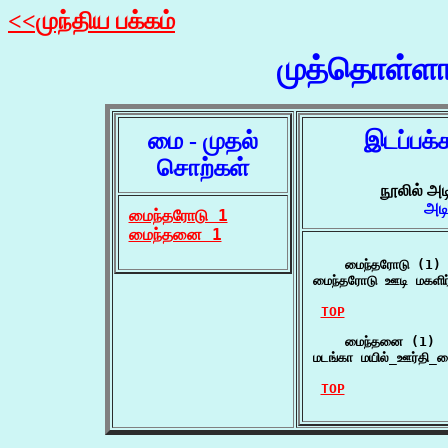
<<முந்திய பக்கம்
முத்தொள்ளா
மை - முதல்
இடப்பக்
சொற்கள்
நூலில் அட
அட
மைந்தரோடு 1
மைந்தனை 1
    மைந்தரோடு (1)

மைந்தரோடு ஊடி மகளிர் 
TOP
    மைந்தனை (1)

மடங்கா மயில்_ஊர்தி_
TOP