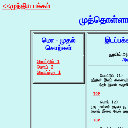
<<முந்திய பக்கம்
முத்தொள்ளா
மொ - முதல்
இடப்பக்
சொற்கள்
நூலில் அ
அட
மொட்டும் 1
மொய் 2
மொய்த்து 1
    மொட்டும் (1)

நந்தின் இளம் சினையும
   பந்தர் இளம் கமுகி
TOP
    மொய் (2)

முடி மன்னர் சூடிய ப
மொய் இலை வேல் மாற
TOP