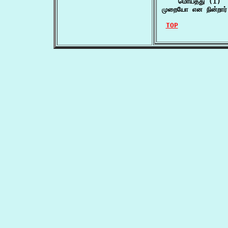
    மொய்த்து (1)

முறையோ என நின்றார்
TOP